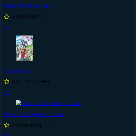
Tuyệt Thế Chiến Hồn
0
(180/240)
FHD
#1
Đảo Hải Tặc
0
(1172/1190)
FHD
#2
Thám Tử Lừng Danh Conan
0
(1209/1500)
FHD
#3