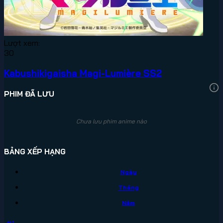
Lượt xem:
30
Kabushikigaisha Magi-Lumière SS2
PHIM ĐÃ LƯU
Chưa lưu phim anime nào
BẢNG XẾP HẠNG
Ngày
Tháng
Năm