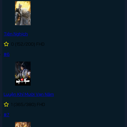
Tiên Nghịch
0
(152/200)
FHD
#6
Luyện Khí Mười Vạn Năm
1
(365/380)
FHD
#7