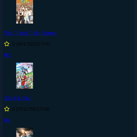
Thử Thách Thần Tượng
0
(814/1000)
FHD
#3
Đảo Hải Tặc
0
(1172/1190)
FHD
#4