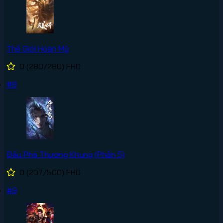
Thế Giới Hoàn Mỹ
0
(280/280)
FHD
#8
Đấu Phá Thương Khung (Phần 5)
0
(207/500)
FHD
#9