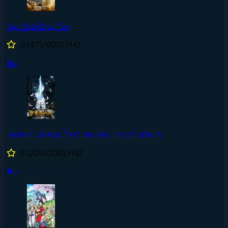
Vạn Giới Độc Tôn
0
(471/800)
FHD
#4
Thần Y Cổ Đại Ở Đô Thị (Đô Thị Cổ Tiên Y)
0
(200/200)
FHD
#5