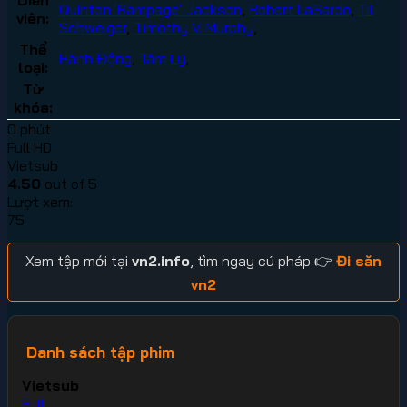
Quinton 'Rampage' Jackson
,
Robert LaSardo
,
Til
viên:
Schweiger
,
Timothy V. Murphy
,
Thể
Hành Động
,
Tâm Lý
,
loại:
Từ
khóa:
0 phút
Full HD
Vietsub
4.50
out of 5
Lượt xem:
75
Xem tập mới tại
vn2.info
, tìm ngay cú pháp 👉
Đi săn
vn2
Danh sách tập phim
Vietsub
Full