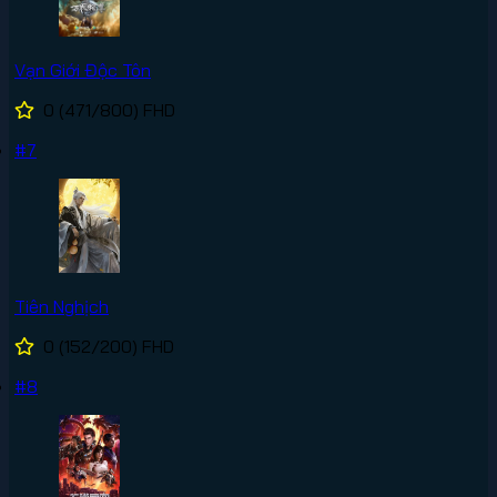
Vạn Giới Độc Tôn
0
(471/800)
FHD
#7
Tiên Nghịch
0
(152/200)
FHD
#8