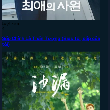
Lượt xem:
4
Sếp Chính Là Thần Tượng (Bias tôi, sếp của
tôi)