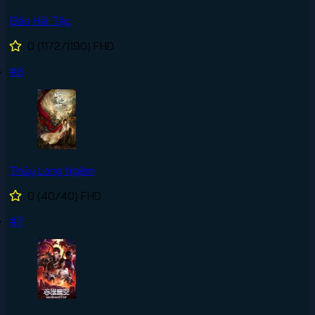
Đảo Hải Tặc
0
(1172/1190)
FHD
#6
Thủy Long Ngâm
0
(40/40)
FHD
#7