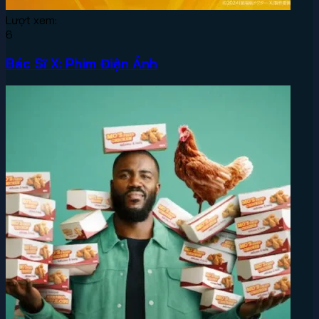
Lượt xem:
6
Bác Sĩ X: Phim Điện Ảnh