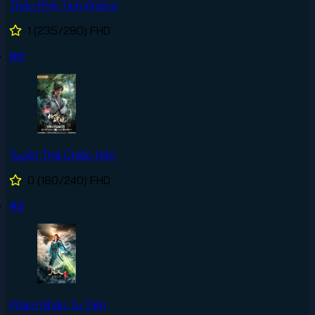
Thôn Phệ Tinh Không
1
(235/280)
FHD
#8
Tuyệt Thế Chiến Hồn
0
(180/240)
FHD
#9
Phàm Nhân Tu Tiên