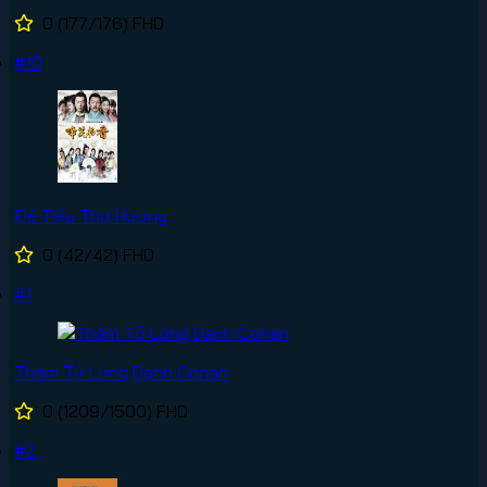
0
(177/176)
FHD
#10
Đề Tiếu Thư Hương
0
(42/42)
FHD
#1
Thám Tử Lừng Danh Conan
0
(1209/1500)
FHD
#2