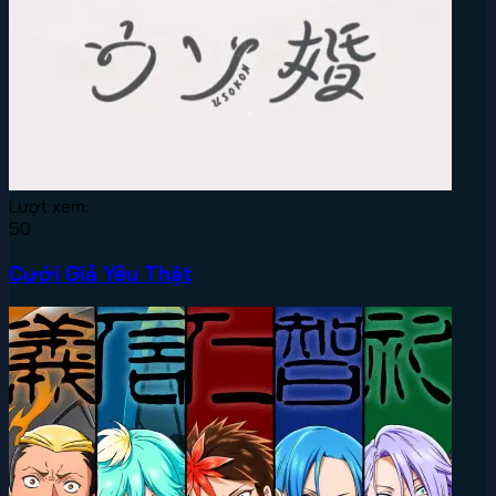
Lượt xem:
50
Cưới Giả Yêu Thật