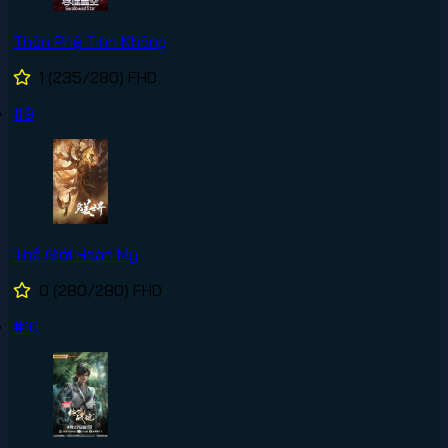
Thôn Phệ Tinh Không
1
(235/280)
FHD
#9
Thế Giới Hoàn Mỹ
0
(280/280)
FHD
#10