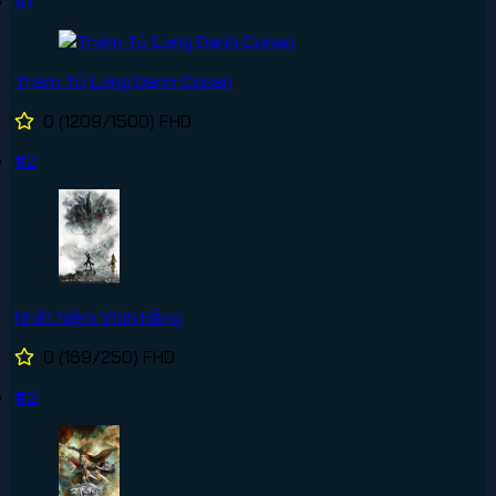
#1
Thám Tử Lừng Danh Conan
0
(1209/1500)
FHD
#2
Nhất Niệm Vĩnh Hằng
0
(169/250)
FHD
#3