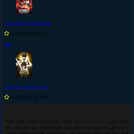
Thôn Phệ Tinh Không
1
(235/280)
FHD
#10
Thần Ấn Vương Tọa
0
(208/208)
FHD
Phim VN2 (vn2.info) là nền tảng xem phim trực tuyến miễn
phí, tốc độ cao. Trải nghiệm kho phim vietsub thuyết minh
chất lượng HD/4K đỉnh cao. Tận hưởng trọn vẹn các thể