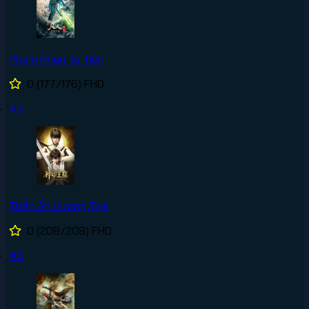
Phàm Nhân Tu Tiên
0
(177/176)
FHD
#5
Thần Ấn Vương Tọa
0
(208/208)
FHD
#6