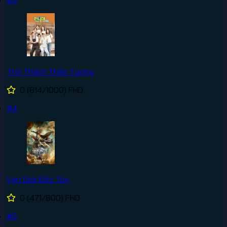
Thử Thách Thần Tượng
0
(814/1000)
FHD
#4
Vạn Giới Độc Tôn
0
(471/800)
FHD
#5