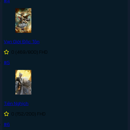
#4
Vạn Giới Độc Tôn
0
(469/800)
FHD
#5
Tiên Nghịch
0
(152/200)
FHD
#6