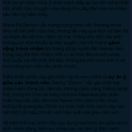
hình sự an toàn, mùa 3 chọn cách đẩy áp lực lên từng nhân
vật, khiến câu chuyện vừa căng như dây đàn vừa có chiều
sâu tâm lý hiếm thấy.
Steve McGarrett vẫn mang trong mình vết thương chưa
lành về cái chết của cha, nhưng lần này quá khứ và hiện tại
va chạm dữ dội hơn. Niềm tin mà Thống đốc đặt vào anh
không còn đơn thuần là đặc quyền, mà trở thành
gánh
nặng trách nhiệm
khi mạng sống người dân Hawaii nằm
trong tay đội đặc nhiệm. Mỗi vụ án mới đều là một phép
thử, buộc cả đội phải đối đầu những kẻ chủ mưu tinh vi và
khó lường hơn hẳn các phần trước.
Điểm khiến phần này giữ chân người xem chính là
sự ăn ý
giữa các thành viên
. Danny “Danno” vẫn giữ chất hài
châm biếm đúng lúc, làm dịu những cảnh căng thẳng nghẹt
thở; trong khi Chin Ho Kelly và Kono Kalakaua góp phần
khắc họa bản sắc văn hóa Hawaii một cách chân thực,
không hề gượng ép. Chính sự khác biệt tính cách này tạo
nên một cỗ máy phá án vừa hiệu quả vừa giàu cảm xúc.
Về mặt thể loại, phim tiếp tục dung hòa khéo léo giữa chính
kịch, hành động, hình sự, phiêu lưu và tâm lý. Bên cạnh