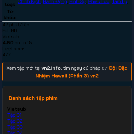
Chính Kịch
,
Hành Động
,
Hình Sự
,
Phiêu Lưu
,
Tâm Lý
,
loại:
Từ
khóa:
42 phút/tập
Full HD
Vietsub
4.50
out of 5
Lượt xem:
477
Xem tập mới tại
vn2.info
, tìm ngay cú pháp 👉
Đội Đặc
Nhiệm Hawaii (Phần 3) vn2
Danh sách tập phim
Vietsub
Tập 01
Tập 02
Tập 03
Tập 04