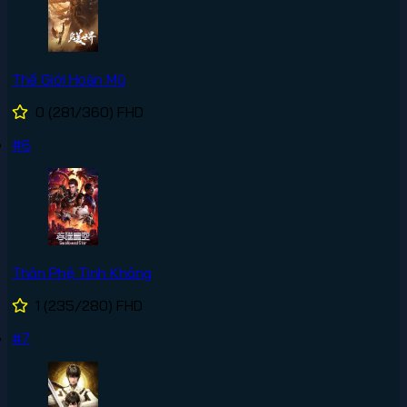
Thế Giới Hoàn Mỹ
0
(281/360)
FHD
#6
Thôn Phệ Tinh Không
1
(235/280)
FHD
#7