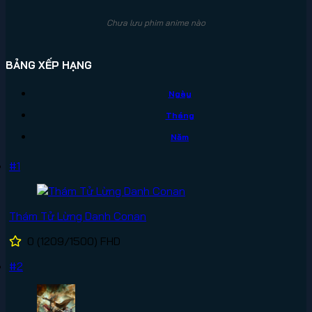
Chưa lưu phim anime nào
BẢNG XẾP HẠNG
Ngày
Tháng
Năm
#1
Thám Tử Lừng Danh Conan
0
(1209/1500)
FHD
#2