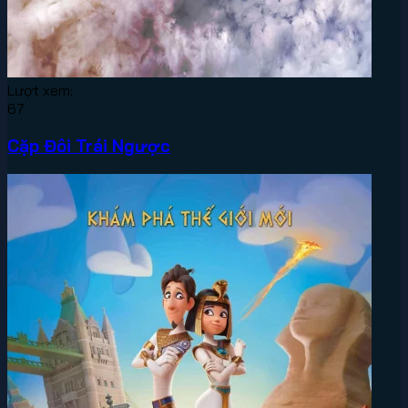
Lượt xem:
67
Cặp Đôi Trái Ngược