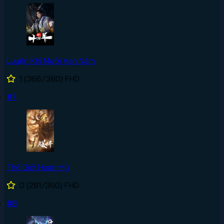
Luyện Khí Mười Vạn Năm
1
(366/380)
FHD
#7
Thế Giới Hoàn Mỹ
0
(281/360)
FHD
#8