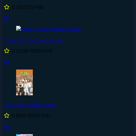
0
(20/20)
FHD
#1
Thám Tử Lừng Danh Conan
0
(1209/1500)
FHD
#2
Thử Thách Thần Tượng
0
(814/1000)
FHD
#3