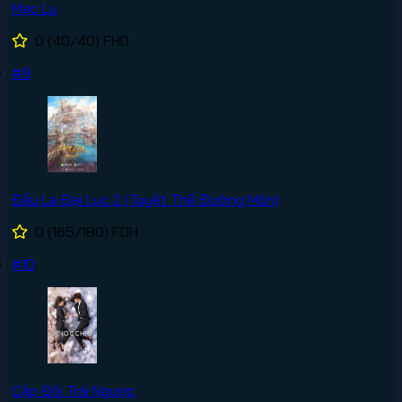
Mạc Ly
0
(40/40)
FHD
#9
Đấu La Đại Lục 2 (Tuyệt Thế Đường Môn)
0
(165/180)
FDH
#10
Cặp Đôi Trái Ngược