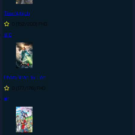
Tiên Nghịch
0
(152/200)
FHD
#10
Phàm Nhân Tu Tiên
0
(177/176)
FHD
#1