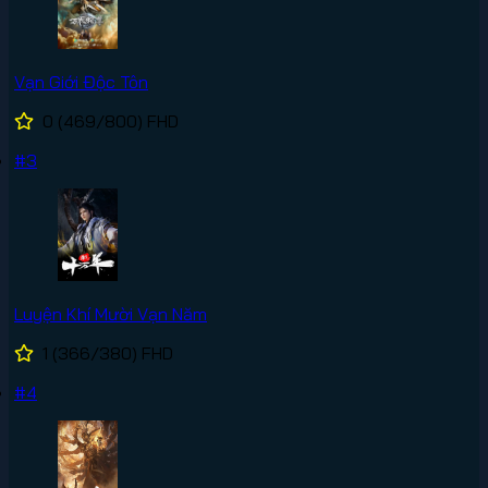
Vạn Giới Độc Tôn
0
(469/800)
FHD
#3
Luyện Khí Mười Vạn Năm
1
(366/380)
FHD
#4