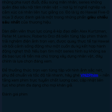
những pha rượt đuổi, đấu súng mãn nhãn, series không
quên đào sâu nội tâm nhân vật – nơi lý trí nghề nghiệp và
cảm xúc cá nhân liên tục giằng co. Đó là lý do Hawaii Five-0
mùa 3 được đánh giá là một trong những phần
giàu chiều
sâu nhất
của thương hiệu.
Dàn diễn viên thực lực cùng ê-kíp đạo diễn Alex Kurtzman,
Peter M. Lenkov, Roberto Orci đã biến từng tập phim thành
trải nghiệm điện ảnh trọn vẹn, được quay thực tế tại Hawaii
với bối cảnh sống động như một cuốn du ký kết hợp hành
động nghẹt thở. Nếu bạn tìm một series hình sự không sa
đà bạo lực rẻ tiền mà chú trọng xây dựng nhân vật, đây
chính là lựa chọn đáng xem.
Để thưởng thức trọn vẹn từng tập với hình ảnh sắc nét,
phụ đề chuẩn và tốc độ tải nhanh, hãy ghé
VN2Phim
– nền
tảng xem phim trực tuyến chất lượng cao, cập nhật liên
tục kho phim đa dạng cho mọi khán giả.
Đánh giá phim