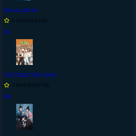
Đại Lục Linh Võ
0
(193/240)
FHD
#7
Thử Thách Thần Tượng
0
(814/1000)
FHD
#8