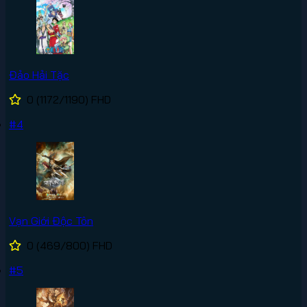
Đảo Hải Tặc
0
(1172/1190)
FHD
#4
Vạn Giới Độc Tôn
0
(469/800)
FHD
#5