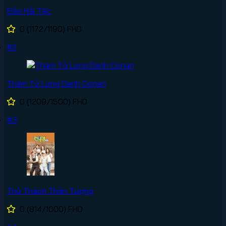
Đảo Hải Tặc
0
(1172/1190)
FHD
#2
Thám Tử Lừng Danh Conan
0
(1209/1500)
FHD
#3
Thử Thách Thần Tượng
0
(814/1000)
FHD