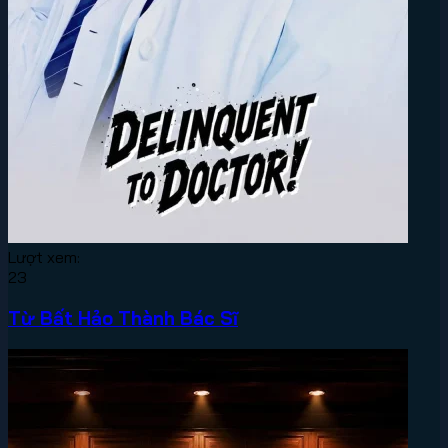
Lượt xem:
23
Từ Bất Hảo Thành Bác Sĩ