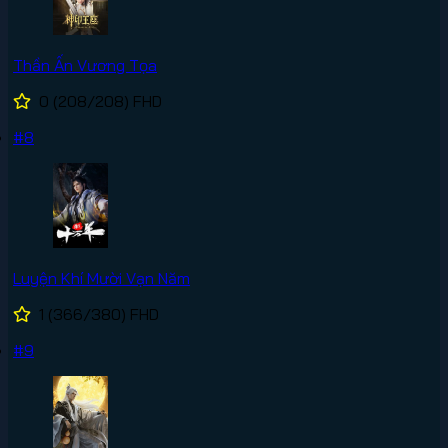
Thần Ấn Vương Tọa
0
(208/208)
FHD
#8
Luyện Khí Mười Vạn Năm
1
(366/380)
FHD
#9