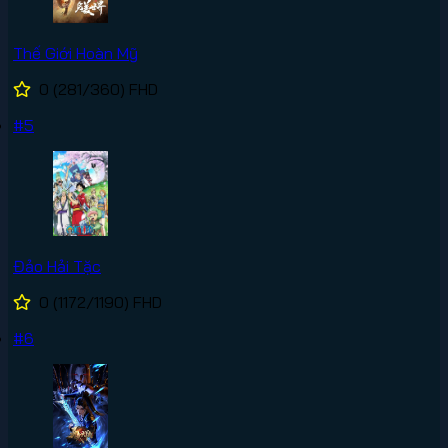
Thế Giới Hoàn Mỹ
0
(281/360)
FHD
#5
Đảo Hải Tặc
0
(1172/1190)
FHD
#6