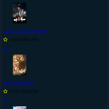
Luyện Khí Mười Vạn Năm
1
(366/380)
FHD
#4
Thế Giới Hoàn Mỹ
0
(281/360)
FHD
#5