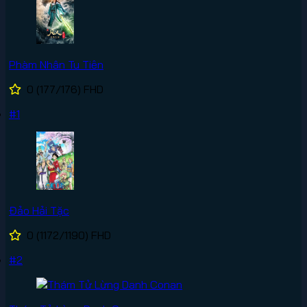
Phàm Nhân Tu Tiên
0
(177/176)
FHD
#1
Đảo Hải Tặc
0
(1172/1190)
FHD
#2