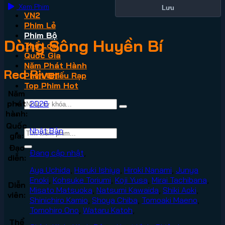
Xem Phim
Lưu
VN2
Phim Lẻ
Phim Bộ
Dòng Sông Huyền Bí
Thể Loại
Quốc Gia
Năm Phát Hành
Red River
Phim Chiếu Rạp
Top Phim Hot
Năm
phát
2026
hành:
Quốc
Nhật Bản
gia:
Đạo
Đang cập nhật
,
diễn:
Aya Uchida
,
Haruki Ishiya
,
Hiroki Nanami
,
Junya
Enoki
,
Kohsuke Toriumi
,
Koji Yusa
,
Mirai Tachibana
,
Diễn
Misato Matsuoka
,
Natsumi Kawaida
,
Shiki Aoki
,
viên:
Shinichiro Kamio
,
Shoya Chiba
,
Tomoaki Maeno
,
Tomohiro Ono
,
Wataru Katoh
,
Thể