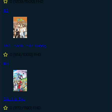
0
(1209/1500)
FHD
#2
Thử Thách Thần Tượng
0
(814/1000)
FHD
#3
Đảo Hải Tặc
0
(1172/1190)
FHD