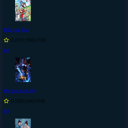
Đảo Hải Tặc
0
(1172/1190)
FHD
#6
Đại Lục Linh Võ
0
(193/240)
FHD
#7