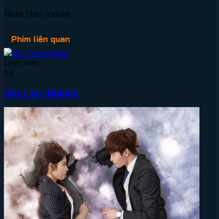
Rate this movie
Phim liên quan
Lượt xem:
34
Yêu Tinh (Goblin)