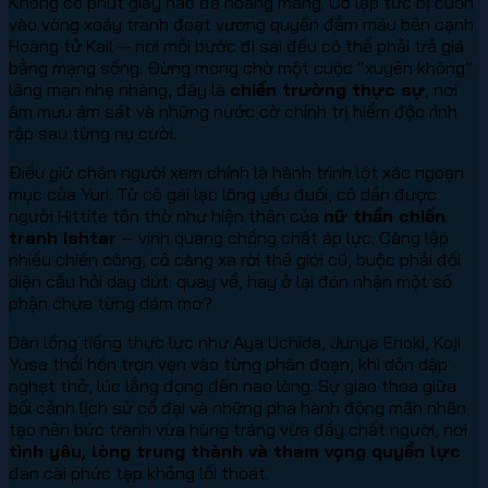
Không có phút giây nào để hoang mang. Cô lập tức bị cuốn
vào vòng xoáy tranh đoạt vương quyền đẫm máu bên cạnh
Hoàng tử Kail — nơi mỗi bước đi sai đều có thể phải trả giá
bằng mạng sống. Đừng mong chờ một cuộc “xuyên không”
lãng mạn nhẹ nhàng, đây là
chiến trường thực sự
, nơi
âm mưu ám sát và những nước cờ chính trị hiểm độc rình
rập sau từng nụ cười.
Điều giữ chân người xem chính là hành trình lột xác ngoạn
mục của Yuri. Từ cô gái lạc lõng yếu đuối, cô dần được
người Hittite tôn thờ như hiện thân của
nữ thần chiến
tranh Ishtar
— vinh quang chồng chất áp lực. Càng lập
nhiều chiến công, cô càng xa rời thế giới cũ, buộc phải đối
diện câu hỏi day dứt: quay về, hay ở lại đón nhận một số
phận chưa từng dám mơ?
Dàn lồng tiếng thực lực như Aya Uchida, Junya Enoki, Koji
Yusa thổi hồn trọn vẹn vào từng phân đoạn, khi dồn dập
nghẹt thở, lúc lắng đọng đến nao lòng. Sự giao thoa giữa
bối cảnh lịch sử cổ đại và những pha hành động mãn nhãn
tạo nên bức tranh vừa hùng tráng vừa đầy chất người, nơi
tình yêu, lòng trung thành và tham vọng quyền lực
đan cài phức tạp không lối thoát.