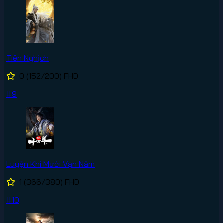
Tiên Nghịch
0
(152/200)
FHD
#9
Luyện Khí Mười Vạn Năm
1
(366/380)
FHD
#10