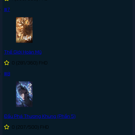
#7
Thế Giới Hoàn Mỹ
0
(281/360)
FHD
#8
Đấu Phá Thương Khung (Phần 5)
0
(207/500)
FHD