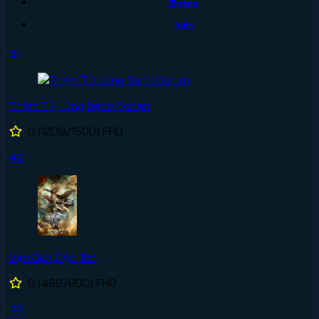
Tháng
Năm
#1
Thám Tử Lừng Danh Conan
0
(1209/1500)
FHD
#2
Vạn Giới Độc Tôn
0
(469/800)
FHD
#3