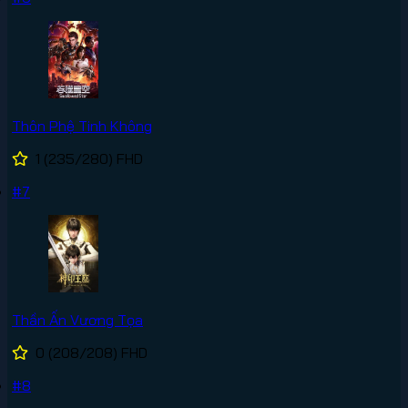
Thôn Phệ Tinh Không
1
(235/280)
FHD
#7
Thần Ấn Vương Tọa
0
(208/208)
FHD
#8