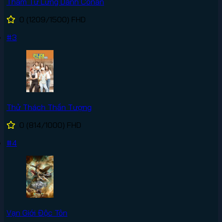
Thám Tử Lừng Danh Conan
0
(1209/1500)
FHD
#3
Thử Thách Thần Tượng
0
(814/1000)
FHD
#4
Vạn Giới Độc Tôn