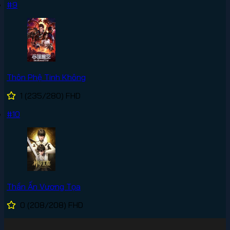
#9
Thôn Phệ Tinh Không
1
(235/280)
FHD
#10
Thần Ấn Vương Tọa
0
(208/208)
FHD