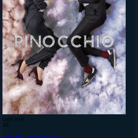
Lượt xem:
49
Cặp Đôi Trái Ngược