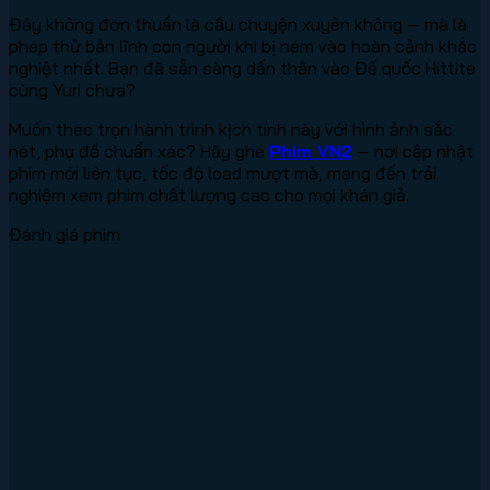
Đây không đơn thuần là câu chuyện xuyên không — mà là
phép thử bản lĩnh con người khi bị ném vào hoàn cảnh khắc
nghiệt nhất. Bạn đã sẵn sàng dấn thân vào Đế quốc Hittite
cùng Yuri chưa?
Muốn theo trọn hành trình kịch tính này với hình ảnh sắc
nét, phụ đề chuẩn xác? Hãy ghé
Phim VN2
— nơi cập nhật
phim mới liên tục, tốc độ load mượt mà, mang đến trải
nghiệm xem phim chất lượng cao cho mọi khán giả.
Đánh giá phim