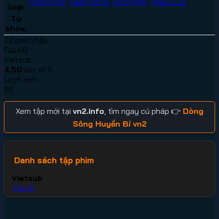
Chính Kịch
,
Hành Động
,
Hoạt Hình
,
Phiêu Lưu
,
loại:
Từ
khóa:
23 phút/tập
Full HD
Vietsub
4.50
out of 5
Lượt xem:
92
Xem tập mới tại
vn2.info
, tìm ngay cú pháp 👉
Dòng
Sông Huyền Bí vn2
Danh sách tập phim
Vietsub
Tập 01