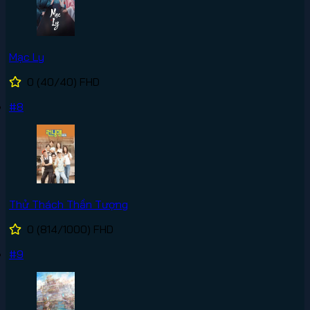
Mạc Ly
0
(40/40)
FHD
#8
Thử Thách Thần Tượng
0
(814/1000)
FHD
#9