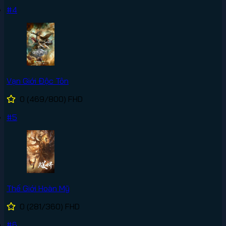
#4
Vạn Giới Độc Tôn
0
(469/800)
FHD
#5
Thế Giới Hoàn Mỹ
0
(281/360)
FHD
#6