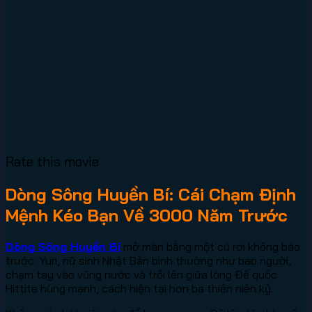
Rate this movie
Dòng Sông Huyền Bí: Cái Chạm Định
Mệnh Kéo Bạn Về 3000 Năm Trước
Dòng Sông Huyền Bí
mở màn bằng một cú rơi không báo
trước: Yuri, nữ sinh Nhật Bản bình thường như bao người,
chạm tay vào vũng nước và trồi lên giữa lòng Đế quốc
Hittite hùng mạnh, cách hiện tại hơn ba thiên niên kỷ.