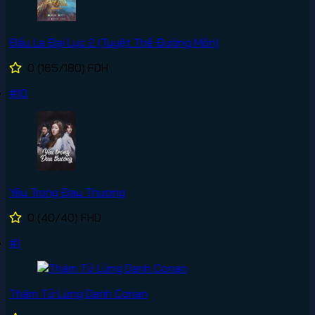
Đấu La Đại Lục 2 (Tuyệt Thế Đường Môn)
0
(165/180)
FDH
#10
Yêu Trong Đau Thương
0
(40/40)
FHD
#1
Thám Tử Lừng Danh Conan