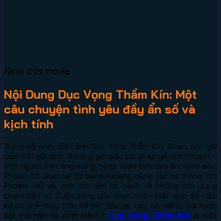
Rate this movie
Nội Dung Dục Vọng Thầm Kín: Một
câu chuyện tình yêu đầy ẩn số và
kịch tính
Trong bộ phim điện ảnh Dục Vọng Thầm Kín, Shen, con gái
của một gia đình thương gia giàu có, bị ép gả cho Phoem –
một người đàn ông mang nặng toan tính làm ăn. Hôm sau,
Phoem bỏ Shen lại để sang Penang công tác ba tháng. Khi
Phoem trở về, anh trở nên xa cách và không còn đụng
chạm đến vợ. Cuộc sống của Shen hoàn toàn sụp đổ. Liệu
cô có thể chạy trốn để bắt đầu lại, hay sẽ mãi bị trói buộc
bởi thù hận và định mệnh?
Dục Vọng Thầm Kín
là một