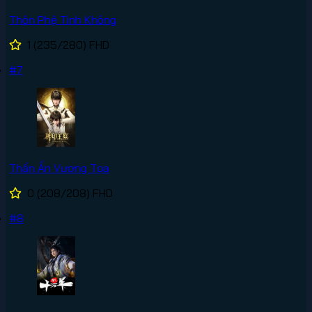
Thôn Phệ Tinh Không
1
(235/280)
FHD
#7
Thần Ấn Vương Tọa
0
(208/208)
FHD
#8