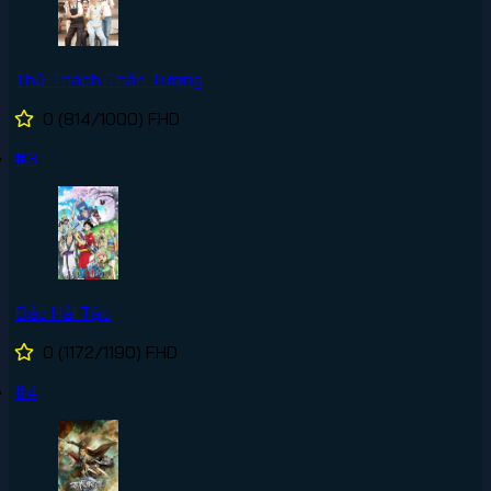
Thử Thách Thần Tượng
0
(814/1000)
FHD
#3
Đảo Hải Tặc
0
(1172/1190)
FHD
#4