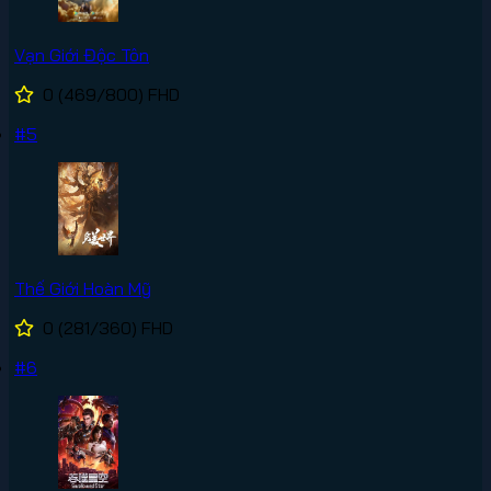
Vạn Giới Độc Tôn
0
(469/800)
FHD
#5
Thế Giới Hoàn Mỹ
0
(281/360)
FHD
#6