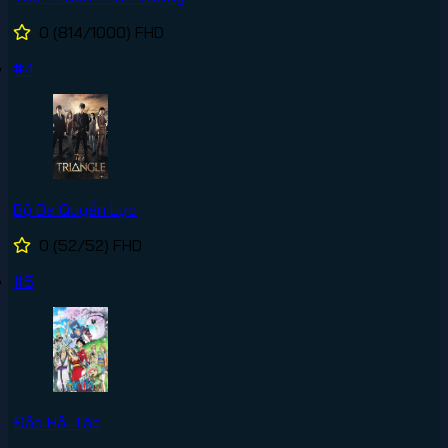
0
(814/1000)
FHD
#4
Bộ Ba Quyền Lực
0
(52/52)
FHD
#5
Đảo Hải Tặc