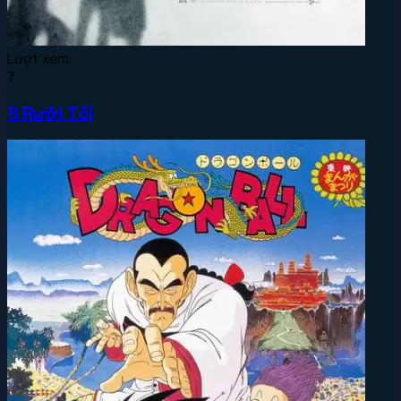
Lượt xem:
7
9 Rưỡi Tối