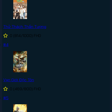
Thử Thách Thần Tượng
0
(814/1000)
FHD
#4
Vạn Giới Độc Tôn
0
(469/800)
FHD
#5