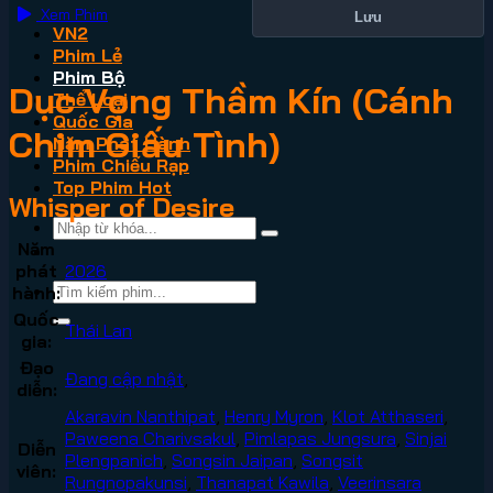
Xem Phim
Lưu
VN2
Phim Lẻ
Phim Bộ
Dục Vọng Thầm Kín (Cánh
Thể Loại
Quốc Gia
Chim Giấu Tình)
Năm Phát Hành
Phim Chiếu Rạp
Top Phim Hot
Whisper of Desire
Năm
phát
2026
hành:
Quốc
Thái Lan
gia:
Đạo
Đang cập nhật
,
diễn:
Akaravin Nanthipat
,
Henry Myron
,
Klot Atthaseri
,
Paweena Charivsakul
,
Pimlapas Jungsura
,
Sinjai
Diễn
Plengpanich
,
Songsin Jaipan
,
Songsit
viên:
Rungnopakunsi
,
Thanapat Kawila
,
Veerinsara