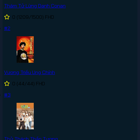
Thám Tử Lừng Danh Conan
0
(1209/1500)
FHD
#2
Vương Triều Ung Chính
0
(44/44)
FHD
#3
Thử Thách Thần Tượng