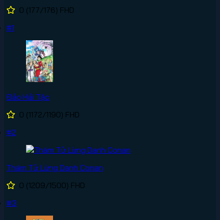
0
(177/176)
FHD
#1
Đảo Hải Tặc
0
(1172/1190)
FHD
#2
Thám Tử Lừng Danh Conan
0
(1209/1500)
FHD
#3