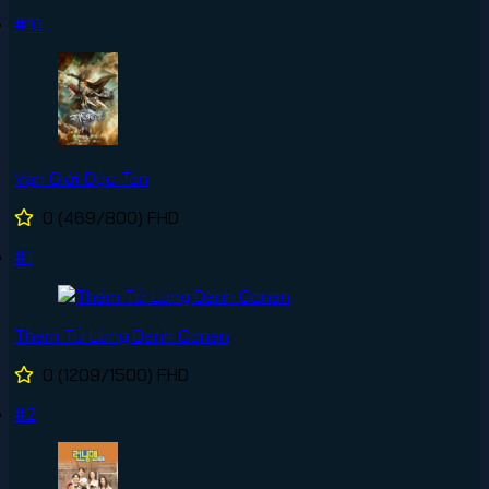
#10
Vạn Giới Độc Tôn
0
(469/800)
FHD
#1
Thám Tử Lừng Danh Conan
0
(1209/1500)
FHD
#2