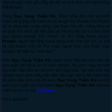
câu chuyện tình yêu đầy ẩn số và kịch tính mà bạn không
thể bỏ qua.
Trong
Dục Vọng Thầm Kín
, Shen phải đối mặt với một
cuộc sống đầy bất hạnh khi bị ép gả cho Phoem. Khi Phoem
bỏ đi công tác, cuộc sống của Shen trở nên trống rỗng và
cô phải tìm cách để bắt đầu lại. Nhưng liệu cô có thể vượt
qua được những thử thách và tìm thấy hạnh phúc?
Phoem
, người đàn ông mang nặng toan tính làm ăn, có thể
sẽ trở thành một kẻ thù hoặc người bạn của Shen. Câu
chuyện sẽ tiếp tục thế nào?
Phim
Dục Vọng Thầm Kín
được thực hiện bởi một đội ngũ
sản xuất tài năng và có kinh nghiệm. Bộ phim này có một
kịch bản hấp dẫn và một hình ảnh đẹp mắt, tạo nên một trải
nghiệm xem phim đầy hấp dẫn. Nếu bạn đang tìm kiếm một
bộ phim điện ảnh mới để xem,
Dục Vọng Thầm Kín
là một
lựa chọn tuyệt vời. Xem phim
Dục Vọng Thầm Kín
Vietsub
chất lượng cao tại
VN2Phim
.
Đánh giá phim