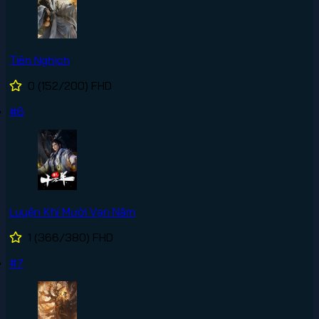
Tiên Nghịch
0
(152/200)
FHD
#6
Luyện Khí Mười Vạn Năm
1
(366/380)
FHD
#7