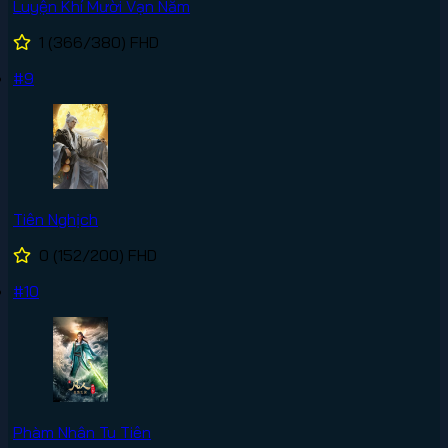
Luyện Khí Mười Vạn Năm
1
(366/380)
FHD
#9
Tiên Nghịch
0
(152/200)
FHD
#10
Phàm Nhân Tu Tiên