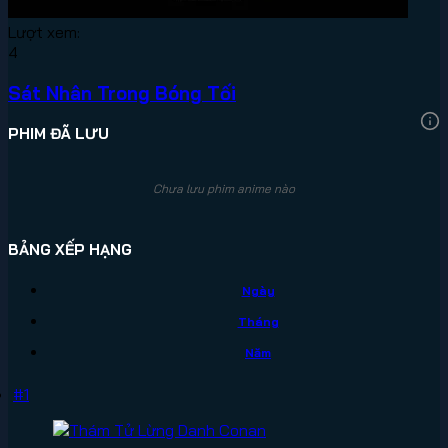
Lượt xem:
4
Sát Nhân Trong Bóng Tối
PHIM ĐÃ LƯU
Chưa lưu phim anime nào
BẢNG XẾP HẠNG
Ngày
Tháng
Năm
#1