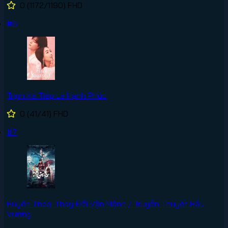
0
(1172/1190)
FHD
#6
Trạm Kế Tiếp Là Hạnh Phúc
0
(41/41)
FHD
#7
Huyền Thoại Thay Đổi Vận Mệnh / Truyền Thuyết Hầu
Vương