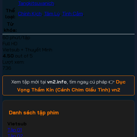
Tangkitsuvanich
,
Thể
Chính Kịch
,
Tâm Lý
,
Tình Cảm
,
loại:
Từ
khóa:
60 phút/tập
Full HD
Vietsub + Thuyết Minh
4.50
out of 5
Lượt xem:
736
Xem tập mới tại
vn2.info
, tìm ngay cú pháp 👉
Dục
Vọng Thầm Kín (Cánh Chim Giấu Tình) vn2
Danh sách tập phim
Vietsub
Tập 01
Tập 02