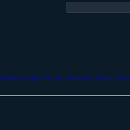
ận Nhiên
,
Kim Ngọc Đình
,
Lâm Thiếu Dương
,
Lãnh Ba
,
Lý Lỗi
,
N