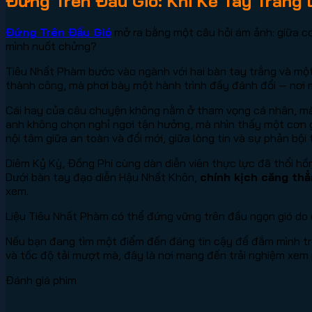
Đứng Trên Đầu Gió: Khi Kẻ Tay Trắn
Đứng Trên Đầu Gió
mở ra bằng một câu hỏi ám ảnh: giữa cơn
mình nuốt chửng?
Tiêu Nhất Phàm bước vào ngành với hai bàn tay trắng và một
thành công, mà phơi bày một hành trình đầy đánh đổi — nơi m
Cái hay của câu chuyện không nằm ở tham vọng cá nhân, 
anh không chọn nghỉ ngơi tận hưởng, mà nhìn thấy một cơn g
nội tâm giữa an toàn và đổi mới, giữa lòng tin và sự phản bội
Diêm Kỷ Kỳ, Đồng Phi cùng dàn diễn viên thực lực đã thổi 
Dưới bàn tay đạo diễn Hậu Nhất Khôn,
chính kịch căng thẳ
xem.
Liệu Tiêu Nhất Phàm có thể đứng vững trên đầu ngọn gió do 
Nếu bạn đang tìm một điểm đến đáng tin cậy để đắm mình t
và tốc độ tải mượt mà, đây là nơi mang đến trải nghiệm xem
Đánh giá phim