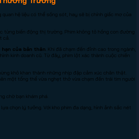
 Thương Trường
 quan hệ liệu có thể sống sót, hay sẽ bị chính giấc mơ của
c từng biến động thị trường. Phim không tô hồng con đường
t cả.
i hạn của bản thân
. Khi đã chạm đến đỉnh cao trong ngành,
ình kinh doanh cũ. Từ đây, phim lột xác thành cuộc chiến
chừng khô khan thành những nhịp đập cảm xúc chân thật.
 nên một tổng thể vừa nghẹt thở vừa chạm đến trái tim người
ang chờ bạn khám phá.
 lựa chọn lý tưởng. Với kho phim đa dạng, hình ảnh sắc nét