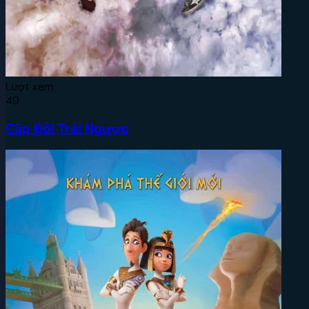
Lượt xem:
49
Cặp Đôi Trái Ngược