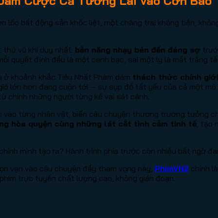
g Dám Cược Cả Tương Lai Vào Cơn Bão
 lốc bất động sản khốc liệt, một chàng trai không tiền, không
 thứ vũ khí duy nhất:
bản năng nhạy bén đến đáng sợ
trướ
ỗi quyết định đều là một canh bạc, sai một ly là mất trắng tấ
mà ở khoảnh khắc Tiêu Nhất Phàm dám
thách thức chính giớ
ió lớn hơn đang cuộn tới — sự sụp đổ tất yếu của cả một mô h
 từ chính những người từng kề vai sát cánh.
hồn vào từng nhân vật, biến câu chuyện thương trường tưởng 
ng hòa quyện cùng những lát cắt tình cảm tinh tế
, tạo
chính mình tạo ra? Hành trình phía trước còn nhiều bất ngờ đ
rọn vẹn vào câu chuyện đầy tham vọng này,
PhimVN2
chính là
 phim trực tuyến chất lượng cao, không gián đoạn.