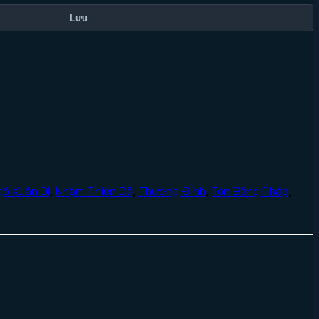
Lưu
gô Xuân Di
,
Nhậm Thiên Dã
,
Thương Đỉnh
,
Tôn Băng Pháp
,