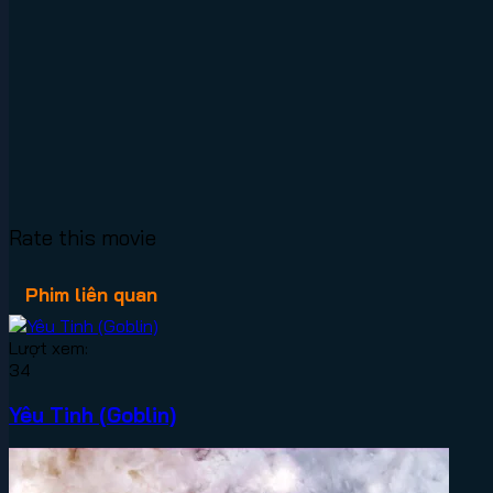
Rate this movie
Phim liên quan
Lượt xem:
34
Yêu Tinh (Goblin)