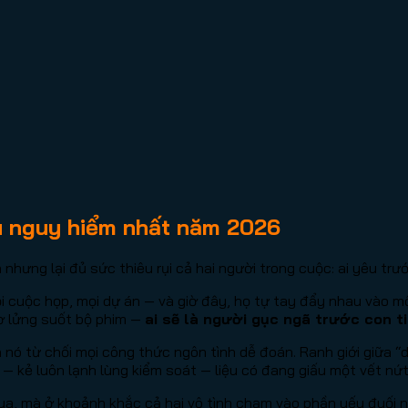
êu nguy hiểm nhất năm 2026
hưng lại đủ sức thiêu rụi cả hai người trong cuộc: ai yêu trư
mọi cuộc họp, mọi dự án — và giờ đây, họ tự tay đẩy nhau vào 
lơ lửng suốt bộ phim —
ai sẽ là người gục ngã trước con t
 nó từ chối mọi công thức ngôn tình dễ đoán. Ranh giới giữa “
 — kẻ luôn lạnh lùng kiểm soát — liệu có đang giấu một vết nứ
hua, mà ở khoảnh khắc cả hai vô tình chạm vào phần yếu đuối