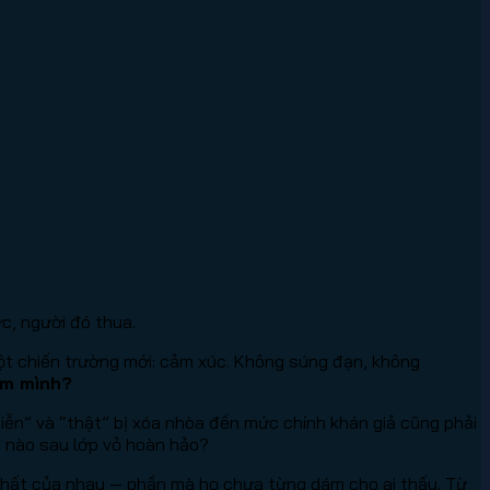
ớc, người đó thua.
một chiến trường mới: cảm xúc. Không súng đạn, không
im mình?
diễn” và “thật” bị xóa nhòa đến mức chính khán giả cũng phải
t nào sau lớp vỏ hoàn hảo?
 nhất của nhau — phần mà họ chưa từng dám cho ai thấy. Từ