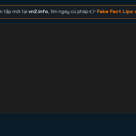
m tập mới tại
vn2.info
, tìm ngay cú pháp 👉
Fake Fact Lips 