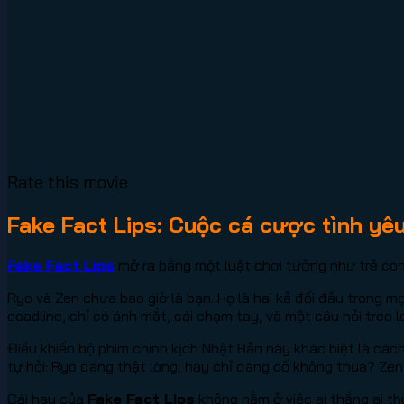
Rate this movie
Fake Fact Lips: Cuộc cá cược tình y
Fake Fact Lips
mở ra bằng một luật chơi tưởng như trẻ con n
Ryo và Zen chưa bao giờ là bạn. Họ là hai kẻ đối đầu trong 
deadline, chỉ có ánh mắt, cái chạm tay, và một câu hỏi treo 
Điều khiến bộ phim chính kịch Nhật Bản này khác biệt là cách
tự hỏi: Ryo đang thật lòng, hay chỉ đang cố không thua? Zen
Cái hay của
Fake Fact Lips
không nằm ở việc ai thắng ai t