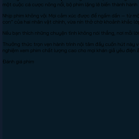
một cuộc cá cược nông nổi, bộ phim lặng lẽ biến thành hành tr
Nhịp phim không vội. Mọi cảm xúc được để ngấm dần — từ mộ
con” của hai nhân vật chính, vừa nín thở chờ khoảnh khắc lớ
Nếu bạn thích những chuyện tình không nói thẳng, nơi mỗi lời
Thưởng thức trọn vẹn hành trình nội tâm đầy cuốn hút này v
nghiệm xem phim chất lượng cao cho mọi khán giả yêu điện 
Đánh giá phim