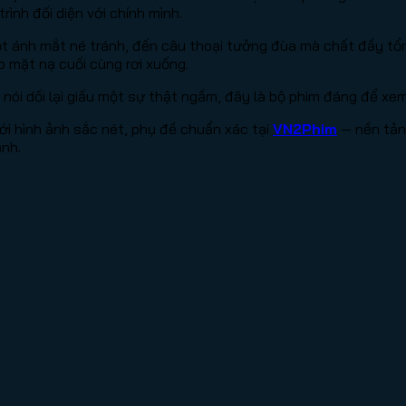
ình đối diện với chính mình.
t ánh mắt né tránh, đến câu thoại tưởng đùa mà chất đầy tổn
p mặt nạ cuối cùng rơi xuống.
 nói dối lại giấu một sự thật ngầm, đây là bộ phim đáng để xe
ới hình ảnh sắc nét, phụ đề chuẩn xác tại
VN2Phim
— nền tảng
ảnh.