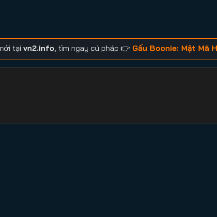
mới tại
vn2.info
, tìm ngay cú pháp 👉
Gấu Boonie: Mật Mã H