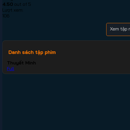
4.50
out of 5
Lượt xem:
106
Xem tập 
Danh sách tập phim
Thuyết Minh
Full