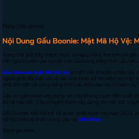
Rate this movie
Nội Dung Gấu Boonie: Mật Mã Hộ Vệ: M
Trong thế giới đầy thách thức và nguy hiểm, hai anh em gấu 
bất ngờ bị cuốn vào vụ bắt cóc của băng đảng Phế Liệu Nổi L
Gấu Boonie: Mật Mã Hộ Vệ
là một câu chuyện phiêu lưu đ
người phải đối mặt với vô vàn khó khăn để tìm kiếm sự thật 
phải đối mặt với băng đảng Phế Liệu Nổi Loạn và tìm kiếm sự 
Câu chuyện được xây dựng với một phong cách diễn xuất tốt,
đủ và hấp dẫn. Câu chuyện được xây dựng với một cốt truyện
Gấu Boonie: Mật Mã Hộ Vệ được phát hành vào năm 2023, do 
Hộ Vệ Vietsub chất lượng cao tại
VN2 Phim
.
Đánh giá phim