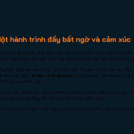
ột hành trình đầy bất ngờ và cảm xúc
Briar và Bramble phải đối mặt với vô vàn khó khăn để tìm kiếm
oạn. Lần theo dấu vết của mẹ, họ phải đối mặt với vô vàn nguy
ầy bất ngờ và cảm xúc, với một cốt truyện phức tạp và đầy 
về mẹ mất tích.
Briar
và
Bramble
phải đối mặt với vô vàn ngu
thật về mẹ mất tích.
 với các nhân vật được thiết kế để phù hợp với cốt truyện. 
 phức tạp và đầy đủ, với một kết thúc bất ngờ.
Studio sản xuất. Thể loại của phim là Gia Đình, Hài Hước, Kh