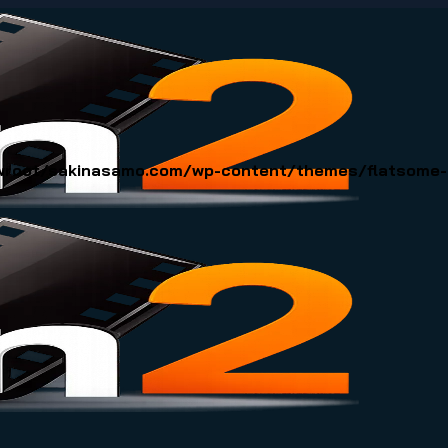
oot/sakinasamo.com/wp-content/themes/flatsome-ch