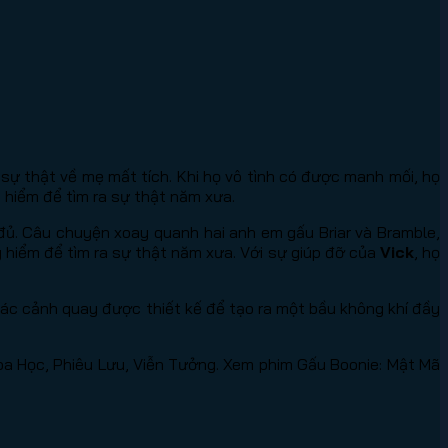
 sự thật về mẹ mất tích. Khi họ vô tình có được manh mối, họ
 hiểm để tìm ra sự thật năm xưa.
đủ. Câu chuyện xoay quanh hai anh em gấu Briar và Bramble,
y hiểm để tìm ra sự thật năm xưa. Với sự giúp đỡ của
Vick
, họ
Các cảnh quay được thiết kế để tạo ra một bầu không khí đầy
oa Học, Phiêu Lưu, Viễn Tưởng. Xem phim Gấu Boonie: Mật Mã