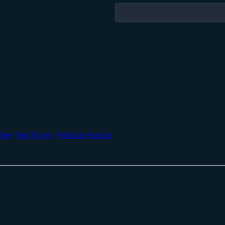
Sher
,
Neil Flynn
,
Patricia Heaton
,