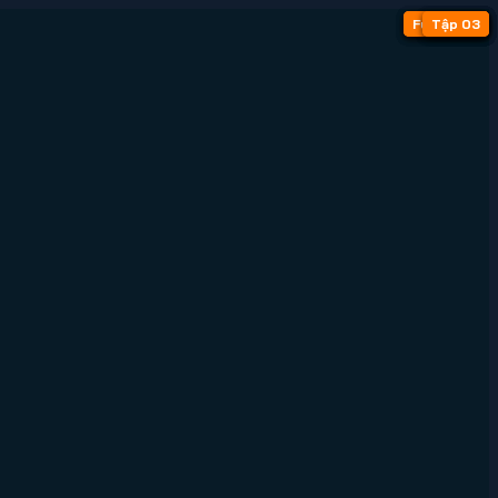
Full movie
Full movie
Full movie
Full movie
Tập 05
Tập 03
Tập 02
Tập 15