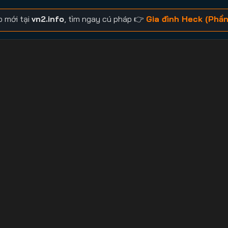
 mới tại
vn2.info
, tìm ngay cú pháp 👉
Gia đình Heck (Phần