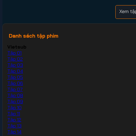
Xem tập
Danh sách tập phim
Vietsub
Tập 01
Tập 02
Tập 03
Tập 04
Tập 05
Tập 06
Tập 07
Tập 08
Tập 09
Tập 10
Tập 11
Tập 12
Tập 13
Tập 14