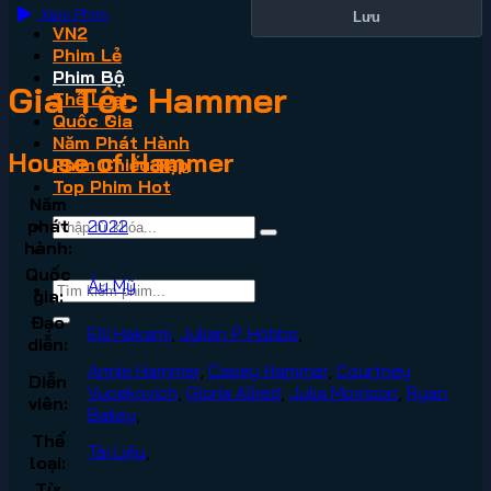
Xem Phim
Lưu
VN2
Phim Lẻ
Phim Bộ
Gia Tộc Hammer
Thể Loại
Quốc Gia
Năm Phát Hành
House of Hammer
Phim Chiếu Rạp
Top Phim Hot
Năm
phát
2022
hành:
Quốc
Âu Mỹ
gia:
Đạo
Elli Hakami
,
Julian P. Hobbs
,
diễn:
Armie Hammer
,
Casey Hammer
,
Courtney
Diễn
Vucekovich
,
Gloria Allred
,
Julia Morrison
,
Ryan
viên:
Bailey
,
Thể
Tài Liệu
,
loại:
Từ