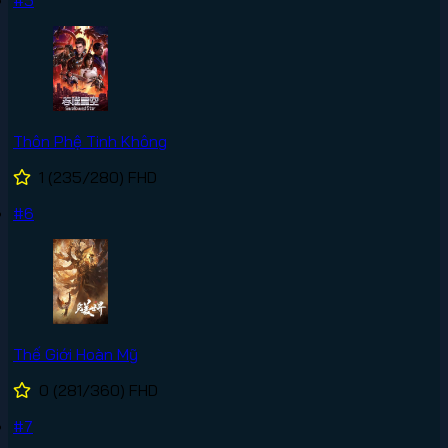
#5
Thôn Phệ Tinh Không
1
(235/280)
FHD
#6
Thế Giới Hoàn Mỹ
0
(281/360)
FHD
#7