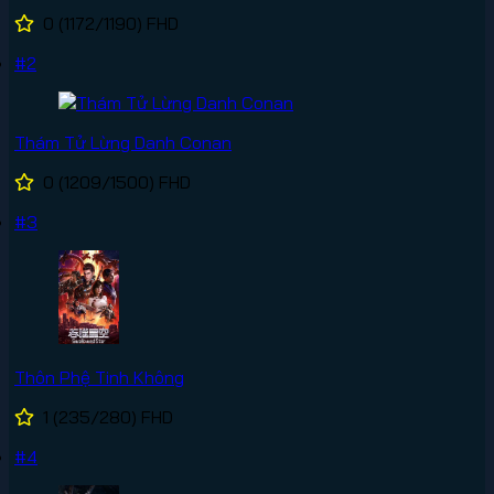
0
(1172/1190)
FHD
#2
Thám Tử Lừng Danh Conan
0
(1209/1500)
FHD
#3
Thôn Phệ Tinh Không
1
(235/280)
FHD
#4