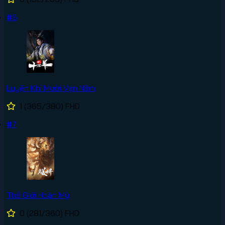
#6
Luyện Khí Mười Vạn Năm
1
(365/380)
FHD
#7
Thế Giới Hoàn Mỹ
0
(281/360)
FHD