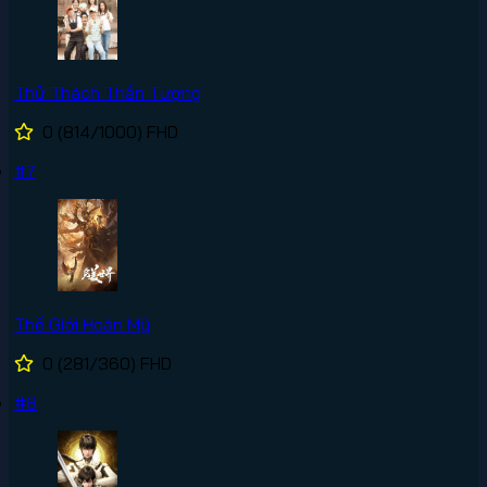
Thử Thách Thần Tượng
0
(814/1000)
FHD
#7
Thế Giới Hoàn Mỹ
0
(281/360)
FHD
#8