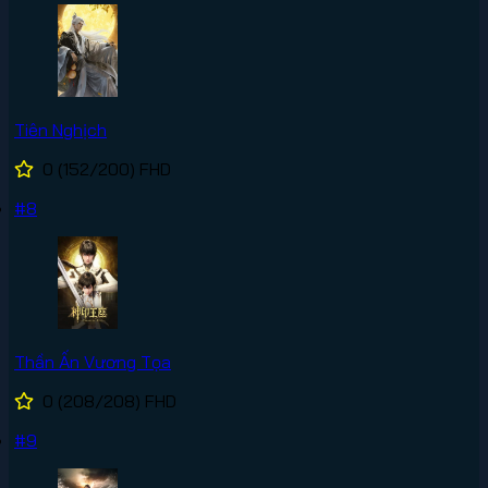
Tiên Nghịch
0
(152/200)
FHD
#8
Thần Ấn Vương Tọa
0
(208/208)
FHD
#9