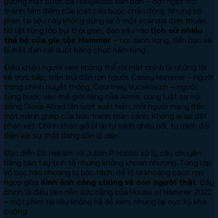
gương mặt được cả Hollywood săn đón – đột ngột trở
thành tâm điểm của loạt cáo buộc chấn động. Nhưng bộ
phim tài liệu này không dừng lại ở một scandal đơn thuần.
Nó lật từng lớp bụi thời gian, đào sâu vào
lịch sử nhiều
thế hệ của gia tộc Hammer
– nơi danh vọng, tiền bạc và
bí mật đan cài suốt hàng chục năm ròng.
Điều khiến người xem không thể rời mắt chính là những lời
kể trực tiếp, trần trụi đến rợn người. Casey Hammer – người
trong chính huyết thống, Courtney Vucekovich – người
từng bước vào thế giới riêng của Armie, cùng luật sư nổi
tiếng Gloria Allred lần lượt xuất hiện, mỗi người mang đến
một mảnh ghép của bức tranh toàn cảnh. Không ai áp đặt
phán xét. Chính khán giả phải tự mình ghép nối, tự mình đối
diện với sự thật đang dần lộ diện.
Đạo diễn Elli Hakami và Julian P. Hobbs xử lý câu chuyện
bằng bàn tay tinh tế nhưng không khoan nhượng. Từng lớp
vỏ bọc hào nhoáng bị bóc tách, để lộ ra khoảng cách rợn
ngợp giữa
hình ảnh công chúng và con người thật
. Đây
chính là điều làm nên sức nặng của House of Hammer 2022
– một phim tài liệu không hề dễ xem, nhưng lại cực kỳ khó
cưỡng.