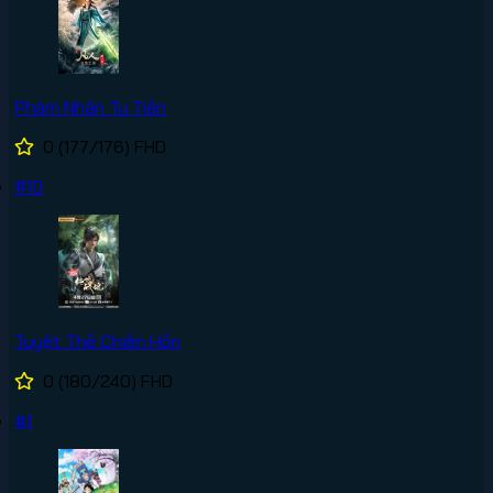
Phàm Nhân Tu Tiên
0
(177/176)
FHD
#10
Tuyệt Thế Chiến Hồn
0
(180/240)
FHD
#1