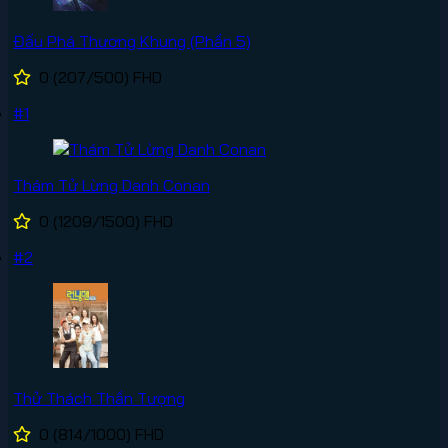
Đấu Phá Thương Khung (Phần 5)
0
(207/500)
FHD
#1
Thám Tử Lừng Danh Conan
0
(1209/1500)
FHD
#2
Thử Thách Thần Tượng
0
(814/1000)
FHD