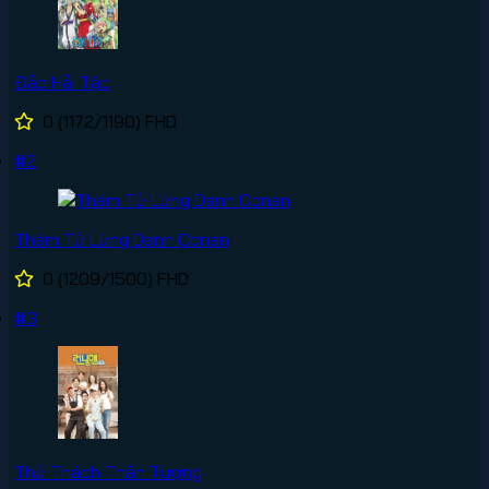
Đảo Hải Tặc
0
(1172/1190)
FHD
#2
Thám Tử Lừng Danh Conan
0
(1209/1500)
FHD
#3
Thử Thách Thần Tượng