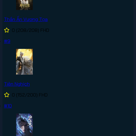
Thần Ấn Vương Tọa
0
(208/208)
FHD
#9
Tiên Nghịch
0
(152/200)
FHD
#10