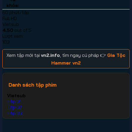
khóa:
60 phút/tập
Full HD
Vietsub
4.50
out of 5
Lượt xem:
103
Xem tập mới tại
vn2.info
, tìm ngay cú pháp 👉
Gia Tộc
Hammer vn2
Danh sách tập phim
Vietsub
Tập 01
Tập 02
Tập 03