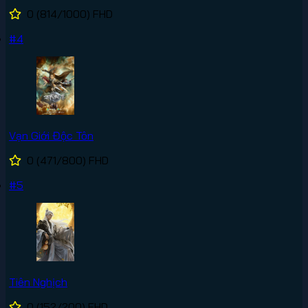
0
(814/1000)
FHD
#4
Vạn Giới Độc Tôn
0
(471/800)
FHD
#5
Tiên Nghịch
0
(152/200)
FHD