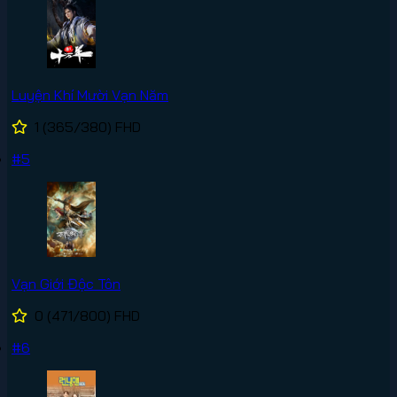
Luyện Khí Mười Vạn Năm
1
(365/380)
FHD
#5
Vạn Giới Độc Tôn
0
(471/800)
FHD
#6