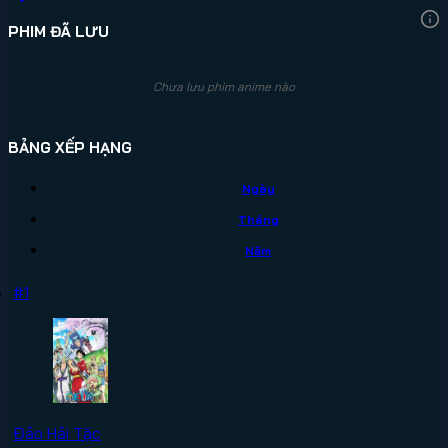
PHIM ĐÃ LƯU
Chưa lưu phim anime nào
BẢNG XẾP HẠNG
Ngày
Tháng
Năm
#1
Đảo Hải Tặc