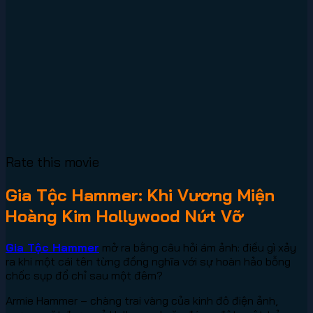
Rate this movie
Gia Tộc Hammer: Khi Vương Miện
Hoàng Kim Hollywood Nứt Vỡ
Gia Tộc Hammer
mở ra bằng câu hỏi ám ảnh: điều gì xảy
ra khi một cái tên từng đồng nghĩa với sự hoàn hảo bỗng
chốc sụp đổ chỉ sau một đêm?
Armie Hammer – chàng trai vàng của kinh đô điện ảnh,