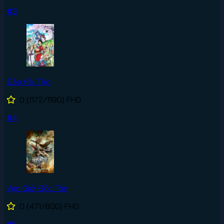
#3
Đảo Hải Tặc
0
(1172/1190)
FHD
#4
Vạn Giới Độc Tôn
0
(471/800)
FHD