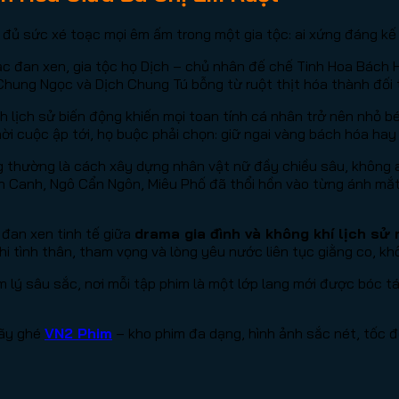
đủ sức xé toạc mọi êm ấm trong một gia tộc: ai xứng đáng kế
lạc đan xen, gia tộc họ Dịch – chủ nhân đế chế Tinh Hoa Bách 
Chung Ngọc và Dịch Chung Tú bỗng từ ruột thịt hóa thành đối t
nh lịch sử biến động khiến mọi toan tính cá nhân trở nên nhỏ 
ời cuộc ập tới, họ buộc phải chọn: giữ ngai vàng bách hóa hay
 thường là cách xây dựng nhân vật nữ đầy chiều sâu, không ai
àn Canh, Ngô Cẩn Ngôn, Miêu Phố đã thổi hồn vào từng ánh mắ
đan xen tinh tế giữa
drama gia đình và không khí lịch sử
i tình thân, tham vọng và lòng yêu nước liên tục giằng co, k
tâm lý sâu sắc, nơi mỗi tập phim là một lớp lang mới được bó
hãy ghé
VN2 Phim
– kho phim đa dạng, hình ảnh sắc nét, tốc đ