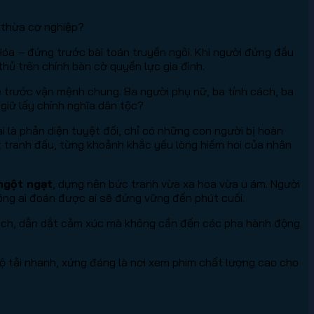
 thừa cơ nghiệp?
Hóa – đứng trước bài toán truyền ngôi. Khi người đứng đầu
hủ trên chính bàn cờ quyền lực gia đình.
bé trước vận mệnh chung. Ba người phụ nữ, ba tính cách, ba
 giữ lấy chính nghĩa dân tộc?
 là phản diện tuyệt đối, chỉ có những con người bị hoàn
t tranh đấu, từng khoảnh khắc yếu lòng hiếm hoi của nhân
 ngột ngạt
, dựng nên bức tranh vừa xa hoa vừa u ám. Người
hông ai đoán được ai sẽ đứng vững đến phút cuối.
c tách, dẫn dắt cảm xúc mà không cần đến các pha hành động
ộ tải nhanh, xứng đáng là nơi xem phim chất lượng cao cho