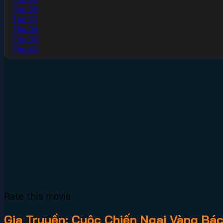
Tập 36
Tập 37
Tập 38
Tập 39
Tập 40
Rate this movie
Gia Truyền: Cuộc Chiến Ngai Vàng Bá