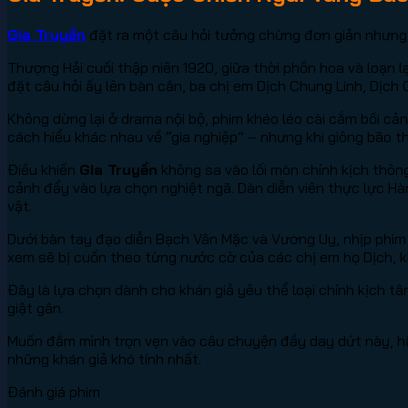
Gia Truyền
đặt ra một câu hỏi tưởng chừng đơn giản nhưng 
Thượng Hải cuối thập niên 1920, giữa thời phồn hoa và loạn 
đặt câu hỏi ấy lên bàn cân, ba chị em Dịch Chung Linh, Dịch 
Không dừng lại ở drama nội bộ, phim khéo léo cài cắm bối cả
cách hiểu khác nhau về “gia nghiệp” – nhưng khi giông bão th
Điều khiến
Gia Truyền
không sa vào lối mòn chính kịch thông
cảnh đẩy vào lựa chọn nghiệt ngã. Dàn diễn viên thực lực H
vật.
Dưới bàn tay đạo diễn Bạch Vân Mặc và Vương Uy, nhịp phim 
xem sẽ bị cuốn theo từng nước cờ của các chị em họ Dịch, kh
Đây là lựa chọn dành cho khán giả yêu thể loại chính kịch 
giật gân.
Muốn đắm mình trọn vẹn vào câu chuyện đầy day dứt này, 
những khán giả khó tính nhất.
Đánh giá phim