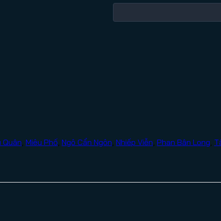
u Quân
,
Miêu Phố
,
Ngô Cẩn Ngôn
,
Nhiếp Viễn
,
Phan Bân Long
,
T