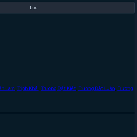
Lưu
ần Lam
,
Trịnh Khải
,
Trương Dật Kiệt
,
Trương Dật Luân
,
Trương