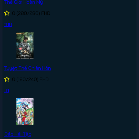
Thế Giới Hoàn Mỹ
0
(280/280)
FHD
#10
Tuyệt Thế Chiến Hồn
0
(180/240)
FHD
#1
Đảo Hải Tặc