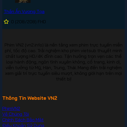
Thần Ấn Vương Tọa
0
(208/208)
FHD
Phim VN2 (vn2.info) là nền tảng xem phim trực tuyến miễn
phí, tốc độ cao. Trải nghiệm kho phim vietsub thuyết minh
chất lượng HD/4K đỉnh cao. Tận hưởng trọn vẹn các thể
loại hành động, ngôn tình xuyên không, cổ trang, kinh dị,
viễn tưởng từ Mỹ, Hàn, Trung, Thái. Mang đến trải nghiệm
xem giải trí trực tuyến siêu mượt, không giới hạn trên mọi
thiết bị!
Thông Tin Website VN2
PhimVN2
Về Chúng Tôi
Chính Sách Bảo Mật
Điều Khoản Sử Dụng