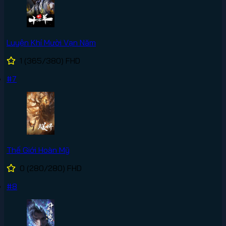
Luyện Khí Mười Vạn Năm
1
(365/380)
FHD
#7
Thế Giới Hoàn Mỹ
0
(280/280)
FHD
#8