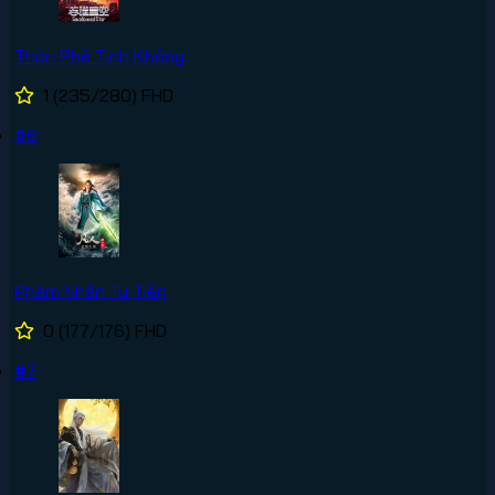
Thôn Phệ Tinh Không
1
(235/280)
FHD
#6
Phàm Nhân Tu Tiên
0
(177/176)
FHD
#7