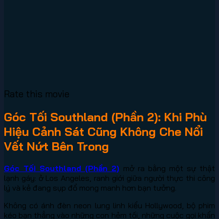
Rate this movie
Góc Tối Southland (Phần 2): Khi Phù
Hiệu Cảnh Sát Cũng Không Che Nổi
Vết Nứt Bên Trong
Góc Tối Southland (Phần 2)
mở ra bằng một sự thật
lạnh gáy: ở Los Angeles, ranh giới giữa người thực thi công
lý và kẻ đang sụp đổ mong manh hơn bạn tưởng.
Không có ánh đèn neon lung linh kiểu Hollywood, bộ phim
kéo bạn thẳng vào những con hẻm tối, những cuộc gọi khẩn