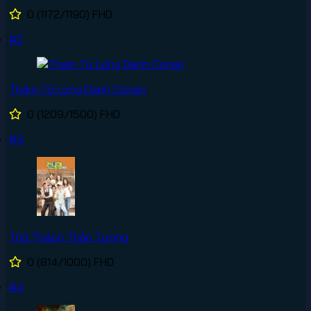
0
(1172/1190)
FHD
#2
Thám Tử Lừng Danh Conan
0
(1209/1500)
FHD
#3
Thử Thách Thần Tượng
0
(814/1000)
FHD
#4