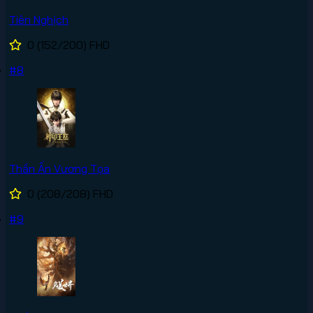
Tiên Nghịch
0
(152/200)
FHD
#8
Thần Ấn Vương Tọa
0
(208/208)
FHD
#9