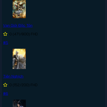
Vạn Giới Độc Tôn
0
(471/800)
FHD
#5
Tiên Nghịch
0
(152/200)
FHD
#6