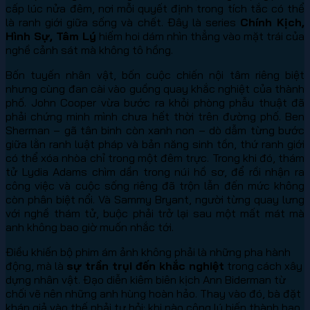
cấp lúc nửa đêm, nơi mỗi quyết định trong tích tắc có thể
là ranh giới giữa sống và chết. Đây là series
Chính Kịch,
Hình Sự, Tâm Lý
hiếm hoi dám nhìn thẳng vào mặt trái của
nghề cảnh sát mà không tô hồng.
Bốn tuyến nhân vật, bốn cuộc chiến nội tâm riêng biệt
nhưng cùng đan cài vào guồng quay khắc nghiệt của thành
phố. John Cooper vừa bước ra khỏi phòng phẫu thuật đã
phải chứng minh mình chưa hết thời trên đường phố. Ben
Sherman – gã tân binh còn xanh non – dò dẫm từng bước
giữa lằn ranh luật pháp và bản năng sinh tồn, thứ ranh giới
có thể xóa nhòa chỉ trong một đêm trực. Trong khi đó, thám
tử Lydia Adams chìm dần trong núi hồ sơ, để rồi nhận ra
công việc và cuộc sống riêng đã trộn lẫn đến mức không
còn phân biệt nổi. Và Sammy Bryant, người từng quay lưng
với nghề thám tử, buộc phải trở lại sau một mất mát mà
anh không bao giờ muốn nhắc tới.
Điều khiến bộ phim ám ảnh không phải là những pha hành
động, mà là
sự trần trụi đến khắc nghiệt
trong cách xây
dựng nhân vật. Đạo diễn kiêm biên kịch Ann Biderman từ
chối vẽ nên những anh hùng hoàn hảo. Thay vào đó, bà đặt
khán giả vào thế phải tự hỏi: khi nào công lý biến thành bạo