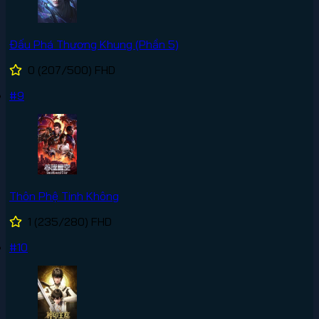
Đấu Phá Thương Khung (Phần 5)
0
(207/500)
FHD
#9
Thôn Phệ Tinh Không
1
(235/280)
FHD
#10