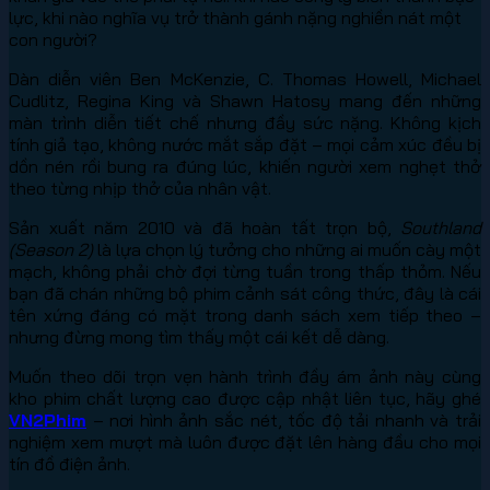
lực, khi nào nghĩa vụ trở thành gánh nặng nghiền nát một
con người?
Dàn diễn viên Ben McKenzie, C. Thomas Howell, Michael
Cudlitz, Regina King và Shawn Hatosy mang đến những
màn trình diễn tiết chế nhưng đầy sức nặng. Không kịch
tính giả tạo, không nước mắt sắp đặt – mọi cảm xúc đều bị
dồn nén rồi bung ra đúng lúc, khiến người xem nghẹt thở
theo từng nhịp thở của nhân vật.
Sản xuất năm 2010 và đã hoàn tất trọn bộ,
Southland
(Season 2)
là lựa chọn lý tưởng cho những ai muốn cày một
mạch, không phải chờ đợi từng tuần trong thấp thỏm. Nếu
bạn đã chán những bộ phim cảnh sát công thức, đây là cái
tên xứng đáng có mặt trong danh sách xem tiếp theo –
nhưng đừng mong tìm thấy một cái kết dễ dàng.
Muốn theo dõi trọn vẹn hành trình đầy ám ảnh này cùng
kho phim chất lượng cao được cập nhật liên tục, hãy ghé
VN2Phim
– nơi hình ảnh sắc nét, tốc độ tải nhanh và trải
nghiệm xem mượt mà luôn được đặt lên hàng đầu cho mọi
tín đồ điện ảnh.