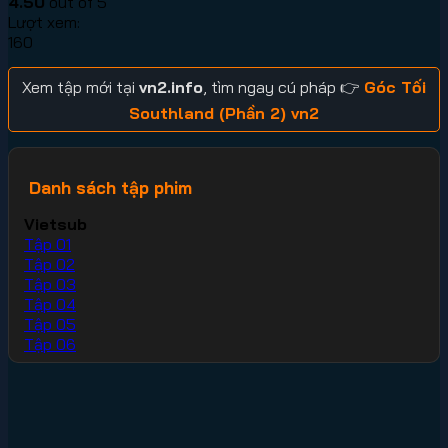
4.50
out of 5
Lượt xem:
160
Xem tập mới tại
vn2.info
, tìm ngay cú pháp 👉
Góc Tối
Southland (Phần 2) vn2
Danh sách tập phim
Vietsub
Tập 01
Tập 02
Tập 03
Tập 04
Tập 05
Tập 06