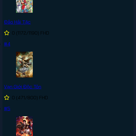
Đảo Hải Tặc
0
(1172/1190)
FHD
#4
Vạn Giới Độc Tôn
0
(471/800)
FHD
#5