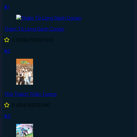
#1
Thám Tử Lừng Danh Conan
0
(1209/1500)
FHD
#2
Thử Thách Thần Tượng
0
(814/1000)
FHD
#3