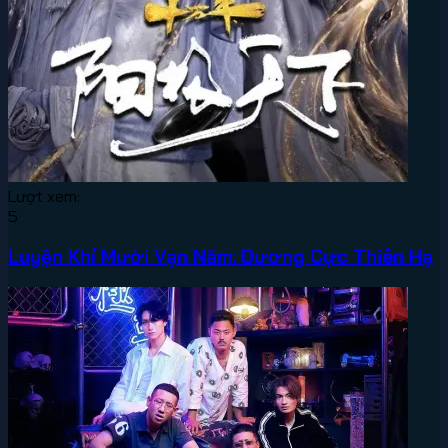
Lượt xem:
5
Luyện Khí Mười Vạn Năm: Dương Cực Thiên Hạ