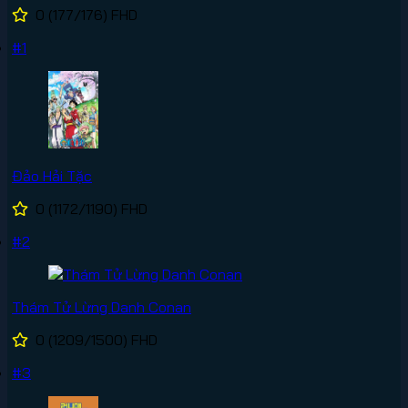
0
(177/176)
FHD
#1
Đảo Hải Tặc
0
(1172/1190)
FHD
#2
Thám Tử Lừng Danh Conan
0
(1209/1500)
FHD
#3