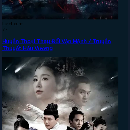
Lượt xem:
77
Huyền Thoại Thay Đổi Vận Mệnh / Truyền
Thuyết Hầu Vương