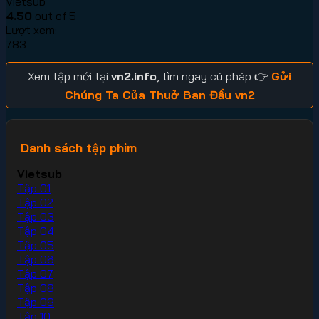
Vietsub
4.50
out of 5
Lượt xem:
783
Xem tập mới tại
vn2.info
, tìm ngay cú pháp 👉
Gửi
Chúng Ta Của Thuở Ban Đầu vn2
Danh sách tập phim
Vietsub
Tập 01
Tập 02
Tập 03
Tập 04
Tập 05
Tập 06
Tập 07
Tập 08
Tập 09
Tập 10