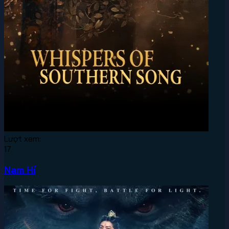
Lượt xem:
17
Nam Hí