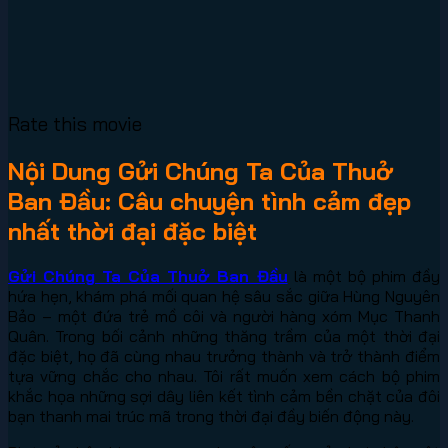
Rate this movie
Nội Dung Gửi Chúng Ta Của Thuở
Ban Đầu: Câu chuyện tình cảm đẹp
nhất thời đại đặc biệt
Gửi Chúng Ta Của Thuở Ban Đầu
là một bộ phim đầy
hứa hẹn, khám phá mối quan hệ sâu sắc giữa Hùng Nguyên
Bảo – một đứa trẻ mồ côi và người hàng xóm Mục Thanh
Quân. Trong bối cảnh những thăng trầm của một thời đại
đặc biệt, họ đã cùng nhau trưởng thành và trở thành điểm
tựa vững chắc cho nhau. Tôi rất muốn xem cách bộ phim
khắc họa những sợi dây liên kết tình cảm bền chặt của đôi
bạn thanh mai trúc mã trong thời đại đầy biến động này.