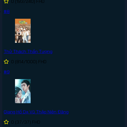
0
(193/240)
FHD
#8
Thử Thách Thần Tượng
0
(814/1000)
FHD
#9
Giang Hồ Dạ Vũ Thập Niên Đăng
0
(37/37)
FHD