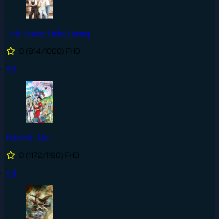
Thử Thách Thần Tượng
0
(814/1000)
FHD
#3
Đảo Hải Tặc
0
(1172/1190)
FHD
#4