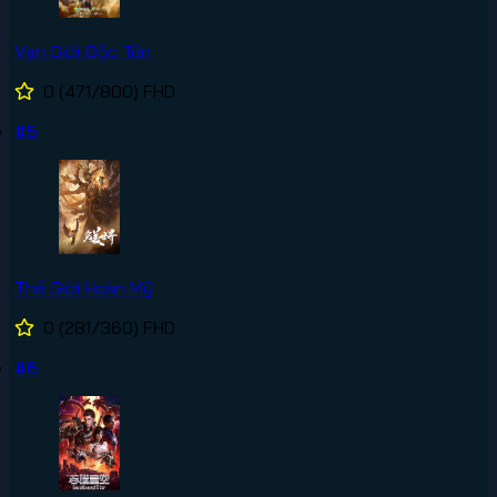
Vạn Giới Độc Tôn
0
(471/800)
FHD
#5
Thế Giới Hoàn Mỹ
0
(281/360)
FHD
#6