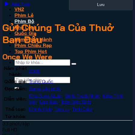
Xem Phim
Lưu
VN2
Phim Lẻ
Phim Bộ
Gửi Chúng Ta Của Thuở
Thể Loại
Quốc Gia
Ban Đầu
Năm Phát Hành
Phim Chiếu Rạp
Top Phim Hot
Once We Were
Năm phát
2026
hành:
Quốc gia:
Trung Quốc
Đạo diễn:
Đang cập nhật
,
Chu Dung Quân
,
Đinh Trạch Nhân
,
Kiều Tĩnh
Diễn viên:
Văn
,
Lam Bác
,
Trần Diệp Sinh
,
Thể loại:
Chính Kịch
,
Tâm Lý
,
Tình Cảm
,
Từ khóa:
33 phút/tập
Full HD