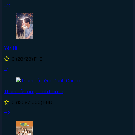
#10
Yết Hí
0
(28/28)
FHD
#1
Thám Tử Lừng Danh Conan
0
(1209/1500)
FHD
#2