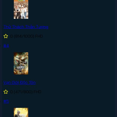
Thử Thách Thần Tượng
0
(814/1000)
FHD
#4
Vạn Giới Độc Tôn
0
(471/800)
FHD
#5