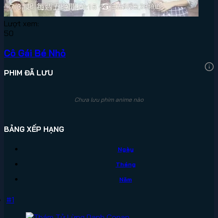
Lượt xem:
50
Cô Gái Bé Nhỏ
PHIM ĐÃ LƯU
Chưa lưu phim anime nào
BẢNG XẾP HẠNG
Ngày
Tháng
Năm
#1