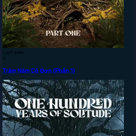
Lượt xem:
11
Trăm Năm Cô Đơn (Phần 1)