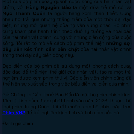
Plot của bộ phim xoay quanh cuộc sống của hai nhân vật
chính, với
Hùng Nguyên Bảo
là một đứa trẻ mồ côi và
Mục Thanh Quân
là người hàng xóm thân thiết. Cùng
nhau họ trải qua những thăng trầm của một thời đại đặc
biệt, nhưng mối quan hệ của họ vẫn vững chắc. Bộ phim
cũng khám phá hành trình theo đuổi lý tưởng và hoài bão
của hai nhân vật chính, cùng với những biến động của cuộc
sống. Tôi rất tò mò về cách bộ phim thể hiện
những sợi
dây liên kết tình cảm bền chặt
của hai nhân vật chính
trong thời đại đầy biến động này.
Đạo diễn của bộ phim đã sử dụng một phong cách quay
độc đáo để thể hiện thế giới của nhân vật, tạo ra một trải
nghiệm được xem phim thú vị. Các diễn viên chính cũng đã
thể hiện sự xuất sắc trong việc biểu diễn vai diễn của mình.
Gửi Chúng Ta Của Thuở Ban Đầu là một bộ phim chính kịch,
tâm lý, tình cảm được phát hành vào năm 2026, thuộc thể
loại phim Trung Quốc. Tôi rất muốn xem bộ phim này trên
Phim VN2
để trải nghiệm kịch tính và tình cảm của nó.
Đánh giá phim