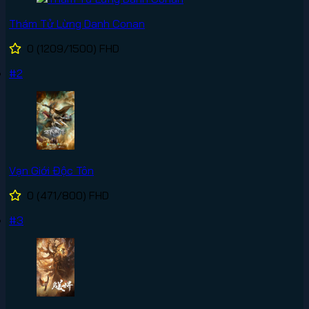
Thám Tử Lừng Danh Conan
0
(1209/1500)
FHD
#2
Vạn Giới Độc Tôn
0
(471/800)
FHD
#3