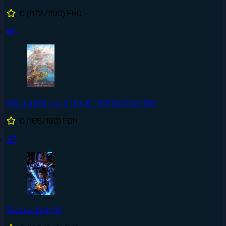
0
(1172/1190)
FHD
#6
Đấu La Đại Lục 2 (Tuyệt Thế Đường Môn)
0
(165/180)
FDH
#7
Đại Lục Linh Võ