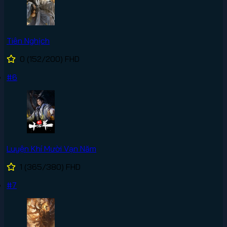
Tiên Nghịch
0
(152/200)
FHD
#6
Luyện Khí Mười Vạn Năm
1
(365/380)
FHD
#7