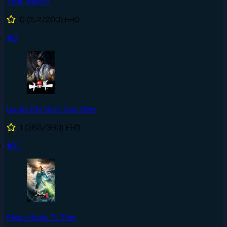
Tiên Nghịch
0
(152/200)
FHD
#9
Luyện Khí Mười Vạn Năm
1
(365/380)
FHD
#10
Phàm Nhân Tu Tiên