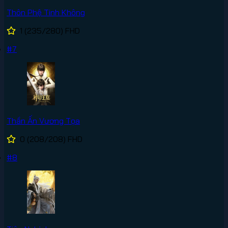
Thôn Phệ Tinh Không
1
(235/280)
FHD
#7
Thần Ấn Vương Tọa
0
(208/208)
FHD
#8