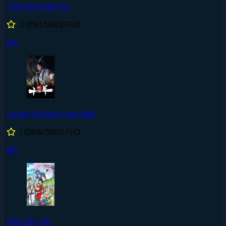
Thế Giới Hoàn Mỹ
0
(281/360)
FHD
#4
Luyện Khí Mười Vạn Năm
1
(365/380)
FHD
#5
Đảo Hải Tặc