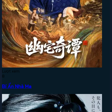
Lượt xem:
8
Bí Ẩn Nhà Ma