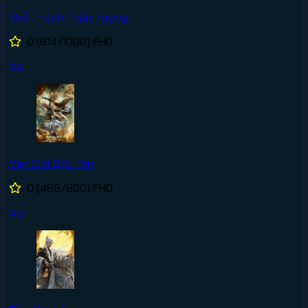
Thử Thách Thần Tượng
0
(814/1000)
FHD
#4
Vạn Giới Độc Tôn
0
(469/800)
FHD
#5