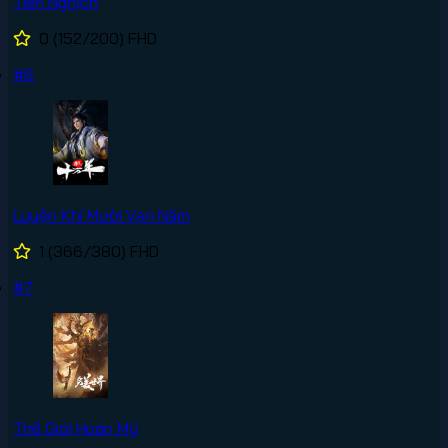
Tiên Nghịch
0
(152/200)
FHD
#6
Luyện Khí Mười Vạn Năm
1
(366/380)
FHD
#7
Thế Giới Hoàn Mỹ