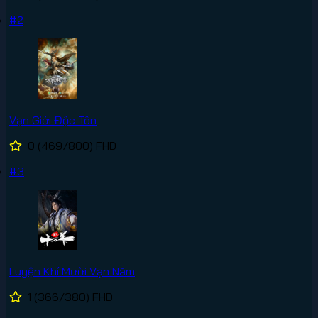
#2
Vạn Giới Độc Tôn
0
(469/800)
FHD
#3
Luyện Khí Mười Vạn Năm
1
(366/380)
FHD