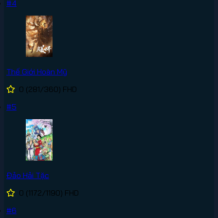
#4
Thế Giới Hoàn Mỹ
0
(281/360)
FHD
#5
Đảo Hải Tặc
0
(1172/1190)
FHD
#6