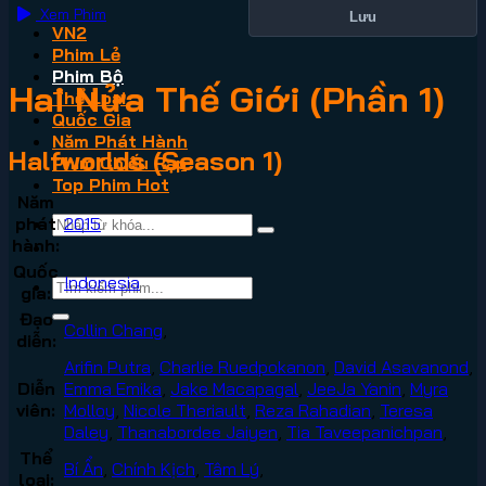
Xem Phim
Lưu
VN2
Phim Lẻ
Phim Bộ
Hai Nửa Thế Giới (Phần 1)
Thể Loại
Quốc Gia
Năm Phát Hành
Halfworlds (Season 1)
Phim Chiếu Rạp
Top Phim Hot
Năm
phát
2015
hành:
Quốc
Indonesia
gia:
Đạo
Collin Chang
,
diễn:
Arifin Putra
,
Charlie Ruedpokanon
,
David Asavanond
,
Diễn
Emma Emika
,
Jake Macapagal
,
JeeJa Yanin
,
Myra
viên:
Molloy
,
Nicole Theriault
,
Reza Rahadian
,
Teresa
Daley
,
Thanabordee Jaiyen
,
Tia Taveepanichpan
,
Thể
Bí Ẩn
,
Chính Kịch
,
Tâm Lý
,
loại: