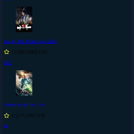
Luyện Khí Mười Vạn Năm
1
(366/380)
FHD
#10
Phàm Nhân Tu Tiên
0
(177/176)
FHD
#1