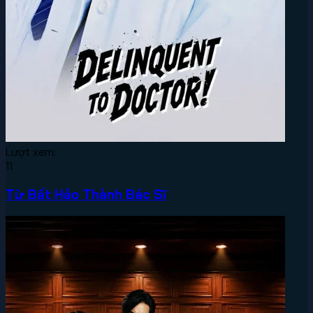
Lượt xem:
11
Từ Bất Hảo Thành Bác Sĩ