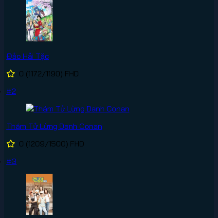
Đảo Hải Tặc
0
(1172/1190)
FHD
#2
Thám Tử Lừng Danh Conan
0
(1209/1500)
FHD
#3