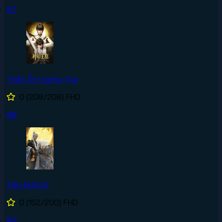
#7
Thần Ấn Vương Tọa
0
(208/208)
FHD
#8
Tiên Nghịch
0
(152/200)
FHD
#9