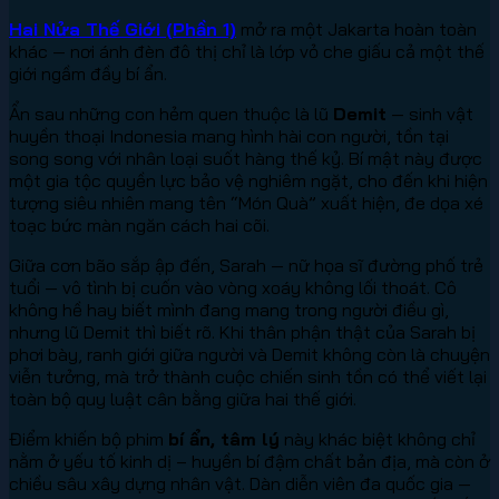
Hai Nửa Thế Giới (Phần 1)
mở ra một Jakarta hoàn toàn
khác — nơi ánh đèn đô thị chỉ là lớp vỏ che giấu cả một thế
giới ngầm đầy bí ẩn.
Ẩn sau những con hẻm quen thuộc là lũ
Demit
— sinh vật
huyền thoại Indonesia mang hình hài con người, tồn tại
song song với nhân loại suốt hàng thế kỷ. Bí mật này được
một gia tộc quyền lực bảo vệ nghiêm ngặt, cho đến khi hiện
tượng siêu nhiên mang tên “Món Quà” xuất hiện, đe dọa xé
toạc bức màn ngăn cách hai cõi.
Giữa cơn bão sắp ập đến, Sarah — nữ họa sĩ đường phố trẻ
tuổi — vô tình bị cuốn vào vòng xoáy không lối thoát. Cô
không hề hay biết mình đang mang trong người điều gì,
nhưng lũ Demit thì biết rõ. Khi thân phận thật của Sarah bị
phơi bày, ranh giới giữa người và Demit không còn là chuyện
viễn tưởng, mà trở thành cuộc chiến sinh tồn có thể viết lại
toàn bộ quy luật cân bằng giữa hai thế giới.
Điểm khiến bộ phim
bí ẩn, tâm lý
này khác biệt không chỉ
nằm ở yếu tố kinh dị – huyền bí đậm chất bản địa, mà còn ở
chiều sâu xây dựng nhân vật. Dàn diễn viên đa quốc gia —