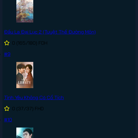
Đấu La Đại Lục 2 (Tuyệt Thế Đường Môn)
0
(165/180)
FDH
#9
Tình Yêu Không Có Cổ Tích
0
(37/37)
FHD
#10