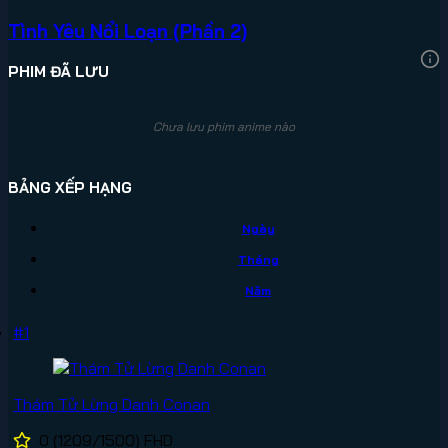
Tình Yêu Nổi Loạn (Phần 2)
PHIM ĐÃ LƯU
Chưa lưu phim anime nào
BẢNG XẾP HẠNG
Ngày
Tháng
Năm
#1
Thám Tử Lừng Danh Conan
0
(1209/1500)
FHD