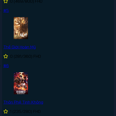
0
(469/800)
FHD
#5
Thế Giới Hoàn Mỹ
0
(281/360)
FHD
#6
Thôn Phệ Tinh Không
1
(235/280)
FHD