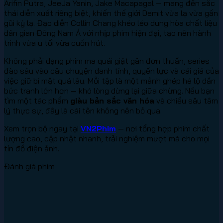
Arifin Putra, JeeJa Yanin, Jake Macapagal — mang đến sắc
thái diễn xuất riêng biệt, khiến thế giới Demit vừa lạ vừa gần
gũi kỳ lạ. Đạo diễn Collin Chang khéo léo dung hòa chất liệu
dân gian Đông Nam Á với nhịp phim hiện đại, tạo nên hành
trình vừa u tối vừa cuốn hút.
Không phải dạng phim ma quái giật gân đơn thuần, series
đào sâu vào câu chuyện danh tính, quyền lực và cái giá của
việc giữ bí mật quá lâu. Mỗi tập là một mảnh ghép hé lộ dần
bức tranh lớn hơn — khó lòng dừng lại giữa chừng. Nếu bạn
tìm một tác phẩm
giàu bản sắc văn hóa
và chiều sâu tâm
lý thực sự, đây là cái tên không nên bỏ qua.
Xem trọn bộ ngay tại
VN2Phim
— nơi tổng hợp phim chất
lượng cao, cập nhật nhanh, trải nghiệm mượt mà cho mọi
tín đồ điện ảnh.
Đánh giá phim