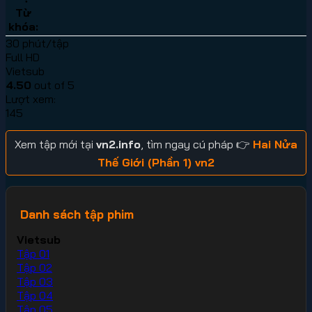
Từ
khóa:
30 phút/tập
Full HD
Vietsub
4.50
out of 5
Lượt xem:
145
Xem tập mới tại
vn2.info
, tìm ngay cú pháp 👉
Hai Nửa
Thế Giới (Phần 1) vn2
Danh sách tập phim
Vietsub
Tập 01
Tập 02
Tập 03
Tập 04
Tập 05