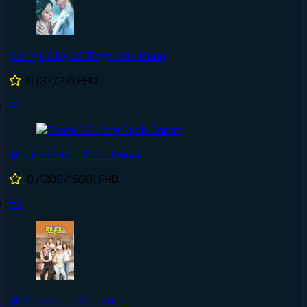
Giang Hồ Dạ Vũ Thập Niên Đăng
0
(37/37)
FHD
#1
Thám Tử Lừng Danh Conan
0
(1209/1500)
FHD
#2
Thử Thách Thần Tượng