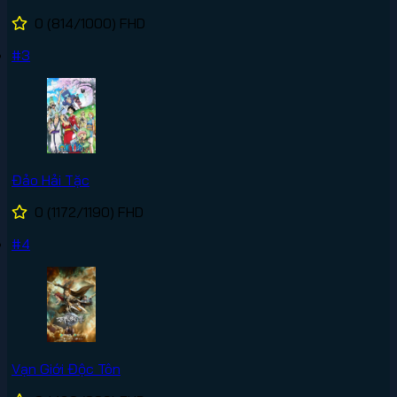
0
(814/1000)
FHD
#3
Đảo Hải Tặc
0
(1172/1190)
FHD
#4
Vạn Giới Độc Tôn