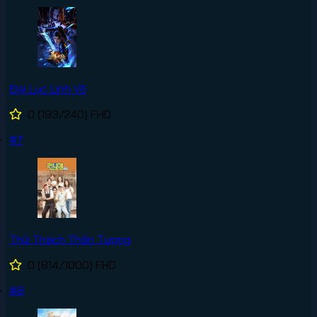
Đại Lục Linh Võ
0
(193/240)
FHD
#7
Thử Thách Thần Tượng
0
(814/1000)
FHD
#8