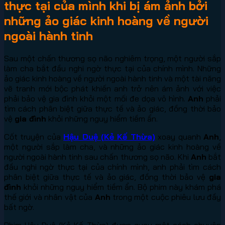
thực tại của mình khi bị ám ảnh bởi
những ảo giác kinh hoàng về người
ngoài hành tinh
Sau một chấn thương sọ não nghiêm trọng, một người sắp
làm cha bắt đầu nghi ngờ thực tại của chính mình. Những
ảo giác kinh hoàng về người ngoài hành tinh và một tài năng
vẽ tranh mới bộc phát khiến anh trở nên ám ảnh với việc
phải bảo vệ gia đình khỏi một mối đe dọa vô hình.
Anh
phải
tìm cách phân biệt giữa thực tế và ảo giác, đồng thời bảo
vệ
gia đình
khỏi những nguy hiểm tiềm ẩn.
Cốt truyện của
Hậu Duệ (Kẻ Kế Thừa)
xoay quanh
Anh
,
một người sắp làm cha, và những ảo giác kinh hoàng về
người ngoài hành tinh sau chấn thương sọ não. Khi
Anh
bắt
đầu nghi ngờ thực tại của chính mình, anh phải tìm cách
phân biệt giữa thực tế và ảo giác, đồng thời bảo vệ
gia
đình
khỏi những nguy hiểm tiềm ẩn. Bộ phim này khám phá
thế giới và nhân vật của
Anh
trong một cuộc phiêu lưu đầy
bất ngờ.
Phim Hậu Duệ (Kẻ Kế Thừa) được quay một cách chuyên