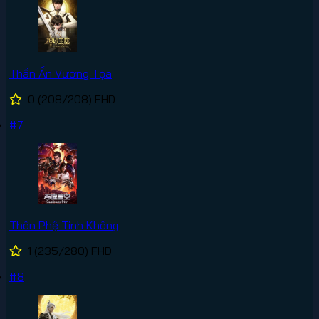
Thần Ấn Vương Tọa
0
(208/208)
FHD
#7
Thôn Phệ Tinh Không
1
(235/280)
FHD
#8