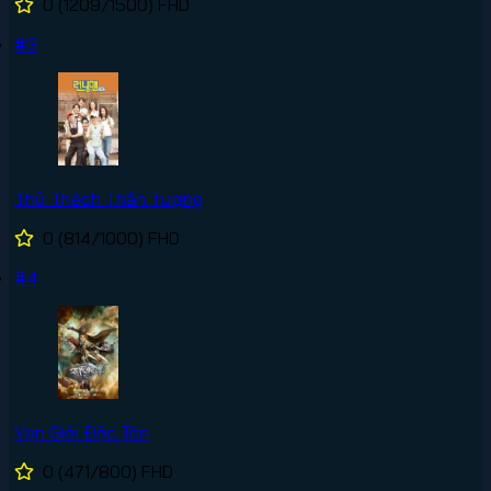
0
(1209/1500)
FHD
#3
Thử Thách Thần Tượng
0
(814/1000)
FHD
#4
Vạn Giới Độc Tôn
0
(471/800)
FHD