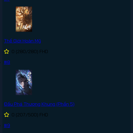
Thế Giới Hoàn Mỹ
0
(280/280)
FHD
#8
Đấu Phá Thương Khung (Phần 5)
0
(207/500)
FHD
#9