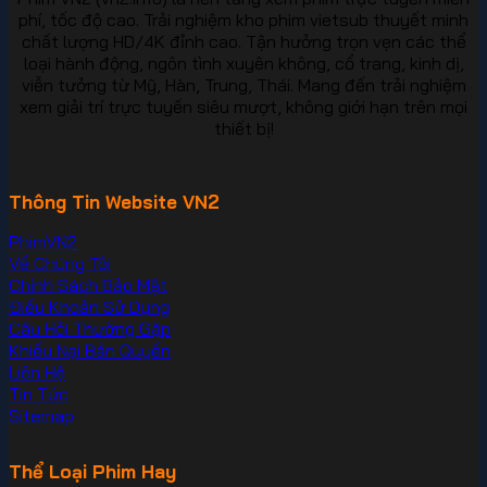
phí, tốc độ cao. Trải nghiệm kho phim vietsub thuyết minh
chất lượng HD/4K đỉnh cao. Tận hưởng trọn vẹn các thể
loại hành động, ngôn tình xuyên không, cổ trang, kinh dị,
viễn tưởng từ Mỹ, Hàn, Trung, Thái. Mang đến trải nghiệm
xem giải trí trực tuyến siêu mượt, không giới hạn trên mọi
thiết bị!
Thông Tin Website VN2
PhimVN2
Về Chúng Tôi
Chính Sách Bảo Mật
Điều Khoản Sử Dụng
Câu Hỏi Thường Gặp
Khiếu Nại Bản Quyền
Liên Hệ
Tin Tức
Sitemap
Thể Loại Phim Hay