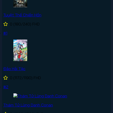
Tuyệt Thế Chiến Hồn
0
(180/240)
FHD
#1
Đảo Hải Tặc
0
(1172/1190)
FHD
#2
Thám Tử Lừng Danh Conan