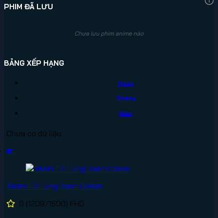
PHIM ĐÃ LƯU
Chưa lưu phim anime nào
BẢNG XẾP HẠNG
Ngày
Tháng
Năm
Chưa có dữ liệu
#1
Thám Tử Lừng Danh Conan
0
(1209/1500)
FHD