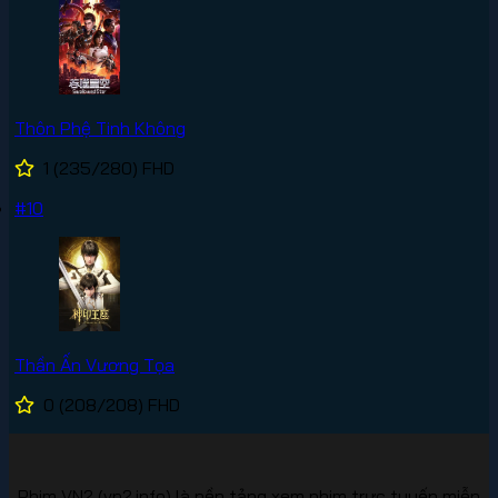
Thôn Phệ Tinh Không
1
(235/280)
FHD
#10
Thần Ấn Vương Tọa
0
(208/208)
FHD
Phim VN2 (vn2.info) là nền tảng xem phim trực tuyến miễn