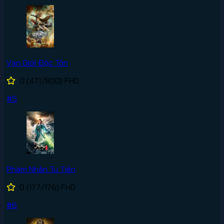
Vạn Giới Độc Tôn
0
(471/800)
FHD
#5
Phàm Nhân Tu Tiên
0
(177/176)
FHD
#6