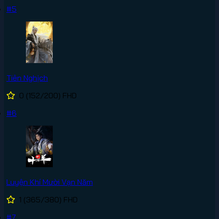
#5
Tiên Nghịch
0
(152/200)
FHD
#6
Luyện Khí Mười Vạn Năm
1
(365/380)
FHD
#7