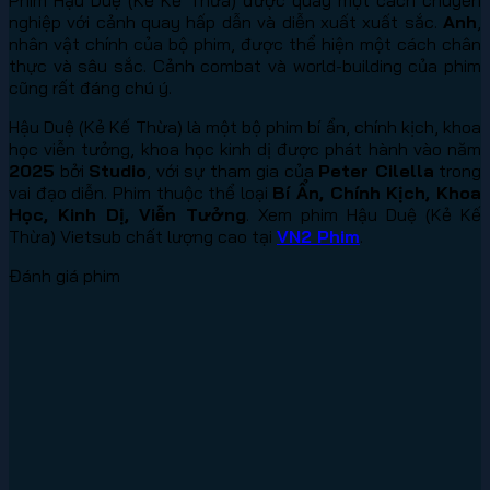
nghiệp với cảnh quay hấp dẫn và diễn xuất xuất sắc.
Anh
,
nhân vật chính của bộ phim, được thể hiện một cách chân
thực và sâu sắc. Cảnh combat và world-building của phim
cũng rất đáng chú ý.
Hậu Duệ (Kẻ Kế Thừa) là một bộ phim bí ẩn, chính kịch, khoa
học viễn tưởng, khoa học kinh dị được phát hành vào năm
2025
bởi
Studio
, với sự tham gia của
Peter Cilella
trong
vai đạo diễn. Phim thuộc thể loại
Bí Ẩn, Chính Kịch, Khoa
Học, Kinh Dị, Viễn Tưởng
. Xem phim Hậu Duệ (Kẻ Kế
Thừa) Vietsub chất lượng cao tại
VN2 Phim
.
Đánh giá phim