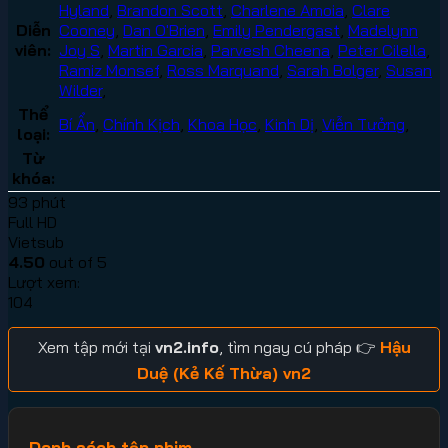
Hyland
,
Brandon Scott
,
Charlene Amoia
,
Clare
Diễn
Cooney
,
Dan O'Brien
,
Emily Pendergast
,
Madelynn
viên:
Joy S
,
Martin Garcia
,
Parvesh Cheena
,
Peter Cilella
,
Ramiz Monsef
,
Ross Marquand
,
Sarah Bolger
,
Susan
Wilder
,
Thể
Bí Ẩn
,
Chính Kịch
,
Khoa Học
,
Kinh Dị
,
Viễn Tưởng
,
loại:
Từ
khóa:
93 phút
Full HD
Vietsub
4.50
out of 5
Lượt xem:
104
Xem tập mới tại
vn2.info
, tìm ngay cú pháp 👉
Hậu
Duệ (Kẻ Kế Thừa) vn2
Danh sách tập phim