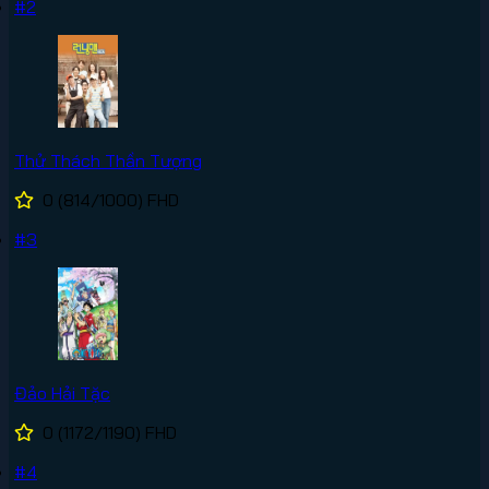
#2
Thử Thách Thần Tượng
0
(814/1000)
FHD
#3
Đảo Hải Tặc
0
(1172/1190)
FHD
#4