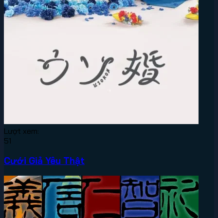
Lượt xem:
51
Cưới Giả Yêu Thật