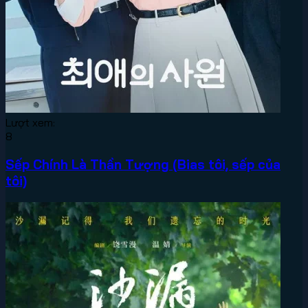
Lượt xem:
8
Sếp Chính Là Thần Tượng (Bias tôi, sếp của
tôi)