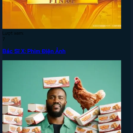
Lượt xem:
7
Bác Sĩ X: Phim Điện Ảnh