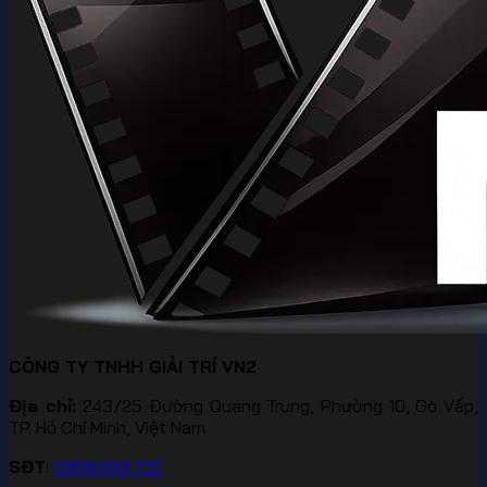
CÔNG TY TNHH GIẢI TRÍ VN2
Địa chỉ:
243/25 Đường Quang Trung, Phường 10, Gò Vấp,
TP. Hồ Chí Minh, Việt Nam
SĐT
:
0908.992.722