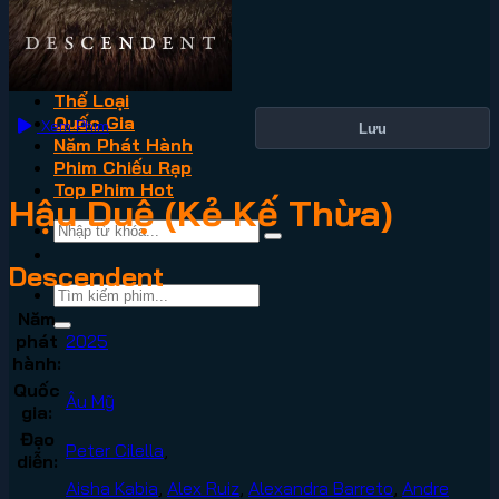
VN2
Phim Lẻ
Phim Bộ
Thể Loại
Quốc Gia
Xem Phim
Lưu
Năm Phát Hành
Phim Chiếu Rạp
Top Phim Hot
Hậu Duệ (Kẻ Kế Thừa)
Descendent
Năm
phát
2025
hành:
Quốc
Âu Mỹ
gia:
Đạo
Peter Cilella
,
diễn:
Aisha Kabia
,
Alex Ruiz
,
Alexandra Barreto
,
Andre