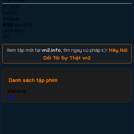
87 phút
Full HD
Vietsub
4.50
out of 5
Lượt xem:
100
Xem tập mới tại
vn2.info
, tìm ngay cú pháp 👉
Hãy Nói
Dối Tôi Sự Thật vn2
Danh sách tập phim
Vietsub
Full