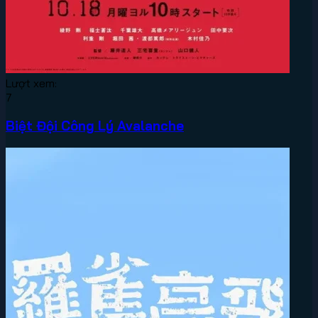
Lượt xem:
7
Biệt Đội Công Lý Avalanche