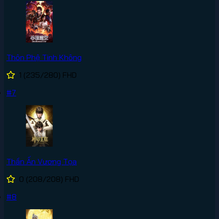
Thôn Phệ Tinh Không
1
(235/280)
FHD
#7
Thần Ấn Vương Tọa
0
(208/208)
FHD
#8