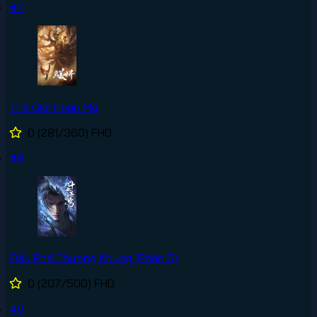
#7
Thế Giới Hoàn Mỹ
0
(281/360)
FHD
#8
Đấu Phá Thương Khung (Phần 5)
0
(207/500)
FHD
#9