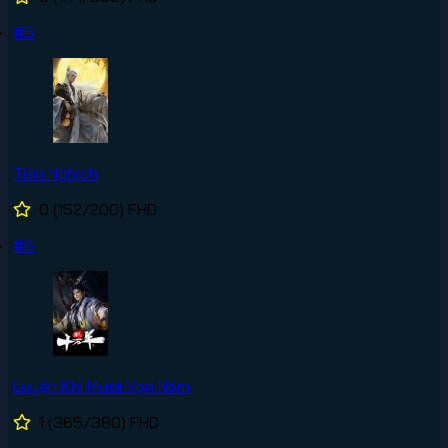
#5
Tiên Nghịch
0
(152/200)
FHD
#6
Luyện Khí Mười Vạn Năm
1
(365/380)
FHD