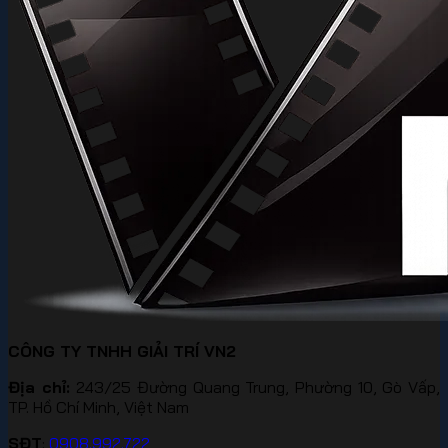
CÔNG TY TNHH GIẢI TRÍ VN2
Địa chỉ:
243/25 Đường Quang Trung, Phường 10, Gò Vấp,
TP. Hồ Chí Minh, Việt Nam
SĐT
:
0908.992.722