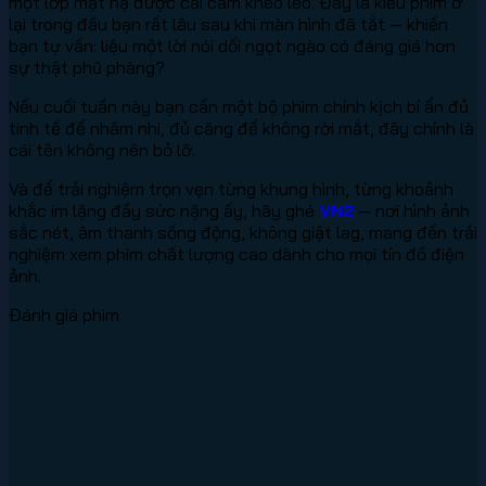
một lớp mặt nạ được cài cắm khéo léo. Đây là kiểu phim ở
lại trong đầu bạn rất lâu sau khi màn hình đã tắt — khiến
bạn tự vấn: liệu một lời nói dối ngọt ngào có đáng giá hơn
sự thật phũ phàng?
Nếu cuối tuần này bạn cần một bộ phim chính kịch bí ẩn đủ
tinh tế để nhâm nhi, đủ căng để không rời mắt, đây chính là
cái tên không nên bỏ lỡ.
Và để trải nghiệm trọn vẹn từng khung hình, từng khoảnh
khắc im lặng đầy sức nặng ấy, hãy ghé
VN2
— nơi hình ảnh
sắc nét, âm thanh sống động, không giật lag, mang đến trải
nghiệm xem phim chất lượng cao dành cho mọi tín đồ điện
ảnh.
Đánh giá phim