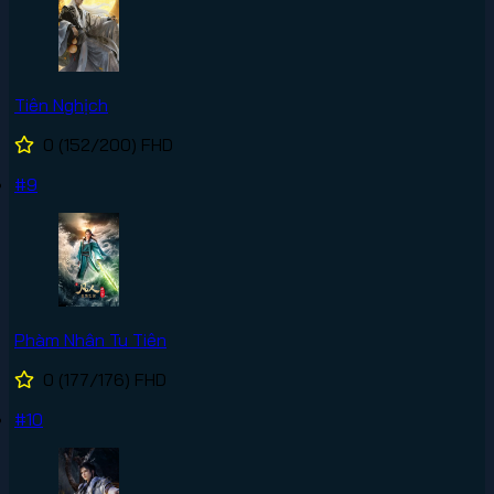
Tiên Nghịch
0
(152/200)
FHD
#9
Phàm Nhân Tu Tiên
0
(177/176)
FHD
#10