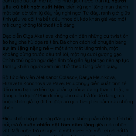
cảm giác bất an mơ hồ. Rồi như giọt nước tràn ly,
người
yêu cũ bất ngờ xuất hiện
, biến kỳ nghỉ lãng mạn thành
một bàn cờ tâm lý đầy rẫy nghi ngờ. Từ đây, ranh giới giữa
tình yêu và dối trá bắt đầu nhòe đi, kéo khán giả vào một
mê cung không lối thoát dễ dàng.
Đạo diễn Olga Akatieva không cần đến những cú twist ồn
ào hay pha hù dọa rẻ tiền. Bà chọn cách kể chuyện bằng
sự im lặng nặng nề
— một ánh mắt lảng tránh, một
khoảng dừng trước câu trả lời, một nụ cười gượng gạo.
Chính thứ ngôn ngữ điện ảnh tối giản ấy lại tạo nên áp lực
tâm lý khiến người xem nín thở theo từng cảnh quay.
Bộ tứ diễn viên Aleksandr Oblasov, Darya Melnikova,
Elizaveta Kononova và Pavel Priluchnyy diễn xuất tinh tế
đến mức bạn sẽ liên tục phải tự hỏi: ai đang thành thật, ai
đang diễn kịch? Phim không cho câu trả lời dễ dàng, mà
buộc khán giả tự đi tìm đáp án qua từng lớp cảm xúc chồng
chéo.
Điều khiến bộ phim này đáng xem không nằm ở kịch tính bề
nổi, mà ở
cuộc chiến nội tâm câm lặng
giữa các nhân
vật. Mỗi cuộc trò chuyện là một nước cờ, mỗi lời nói dối là