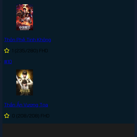
Thôn Phệ Tinh Không
1
(235/280)
FHD
#10
Thần Ấn Vương Tọa
0
(208/208)
FHD