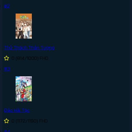
#2
Thử Thách Thần Tượng
0
(814/1000)
FHD
#3
Đảo Hải Tặc
0
(1172/1190)
FHD
#4