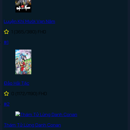
Luyện Khí Mười Vạn Năm
1
(365/380)
FHD
#1
Đảo Hải Tặc
0
(1172/1190)
FHD
#2
Thám Tử Lừng Danh Conan