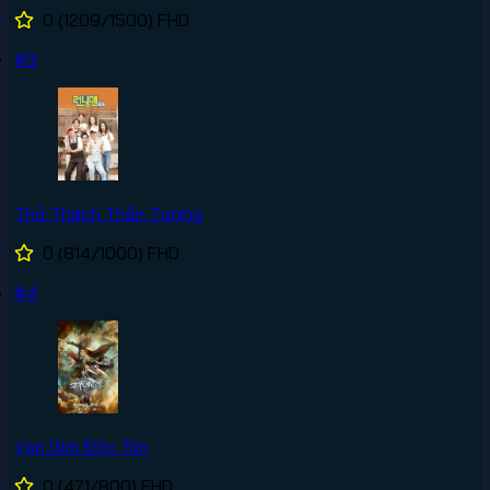
0
(1209/1500)
FHD
#3
Thử Thách Thần Tượng
0
(814/1000)
FHD
#4
Vạn Giới Độc Tôn
0
(471/800)
FHD