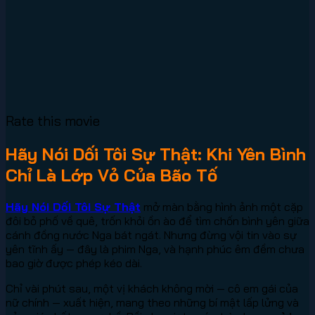
Rate this movie
Hãy Nói Dối Tôi Sự Thật: Khi Yên Bình
Chỉ Là Lớp Vỏ Của Bão Tố
Hãy Nói Dối Tôi Sự Thật
mở màn bằng hình ảnh một cặp
đôi bỏ phố về quê, trốn khỏi ồn ào để tìm chốn bình yên giữa
cánh đồng nước Nga bát ngát. Nhưng đừng vội tin vào sự
yên tĩnh ấy — đây là phim Nga, và hạnh phúc êm đềm chưa
bao giờ được phép kéo dài.
Chỉ vài phút sau, một vị khách không mời — cô em gái của
nữ chính — xuất hiện, mang theo những bí mật lấp lửng và