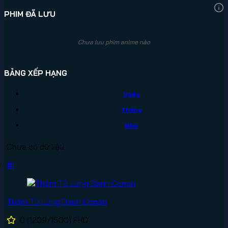
PHIM ĐÃ LƯU
Chưa lưu phim anime nào
BẢNG XẾP HẠNG
Ngày
Tháng
Năm
Chưa có dữ liệu
#1
Thám Tử Lừng Danh Conan
0
(1209/1500)
FHD