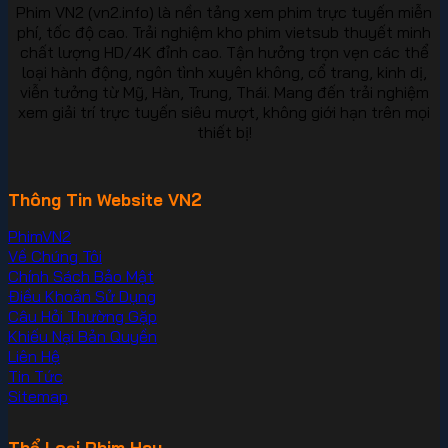
Phim VN2 (vn2.info) là nền tảng xem phim trực tuyến miễn
phí, tốc độ cao. Trải nghiệm kho phim vietsub thuyết minh
chất lượng HD/4K đỉnh cao. Tận hưởng trọn vẹn các thể
loại hành động, ngôn tình xuyên không, cổ trang, kinh dị,
viễn tưởng từ Mỹ, Hàn, Trung, Thái. Mang đến trải nghiệm
xem giải trí trực tuyến siêu mượt, không giới hạn trên mọi
thiết bị!
Thông Tin Website VN2
PhimVN2
Về Chúng Tôi
Chính Sách Bảo Mật
Điều Khoản Sử Dụng
Câu Hỏi Thường Gặp
Khiếu Nại Bản Quyền
Liên Hệ
Tin Tức
Sitemap
Thể Loại Phim Hay