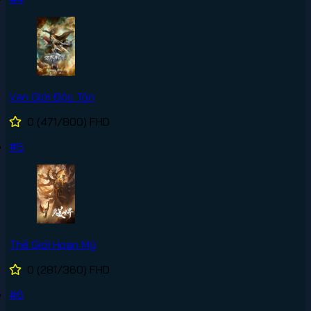
Vạn Giới Độc Tôn
0
(471/800)
FHD
#5
Thế Giới Hoàn Mỹ
0
(281/360)
FHD
#6