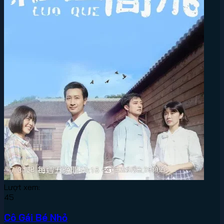
Lượt xem:
45
Cô Gái Bé Nhỏ