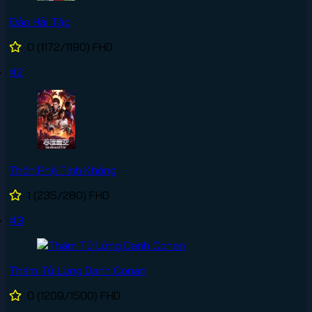
Đảo Hải Tặc
0
(1172/1190)
FHD
#2
Thôn Phệ Tinh Không
1
(235/280)
FHD
#3
Thám Tử Lừng Danh Conan
0
(1209/1500)
FHD