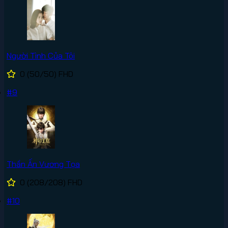
Người Tình Của Tôi
0
(50/50)
FHD
#9
Thần Ấn Vương Tọa
0
(208/208)
FHD
#10