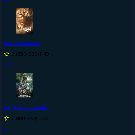
#9
Thế Giới Hoàn Mỹ
0
(280/280)
FHD
#10
Tuyệt Thế Chiến Hồn
0
(180/240)
FHD
#1