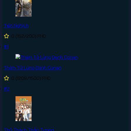
Tiên Nghịch
0
(152/200)
FHD
#1
Thám Tử Lừng Danh Conan
0
(1209/1500)
FHD
#2
Thử Thách Thần Tượng