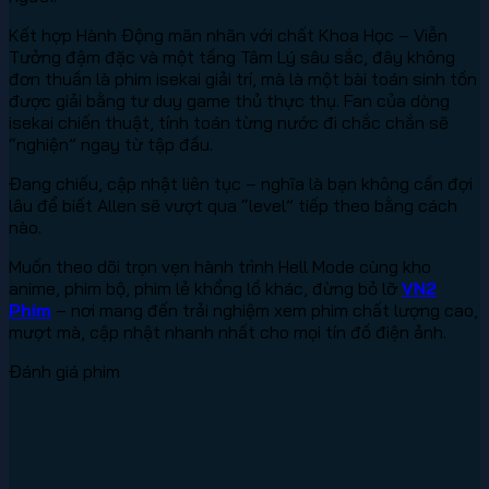
Kết hợp Hành Động mãn nhãn với chất Khoa Học – Viễn
Tưởng đậm đặc và một tầng Tâm Lý sâu sắc, đây không
đơn thuần là phim isekai giải trí, mà là một bài toán sinh tồn
được giải bằng tư duy game thủ thực thụ. Fan của dòng
isekai chiến thuật, tính toán từng nước đi chắc chắn sẽ
“nghiện” ngay từ tập đầu.
Đang chiếu, cập nhật liên tục – nghĩa là bạn không cần đợi
lâu để biết Allen sẽ vượt qua “level” tiếp theo bằng cách
nào.
Muốn theo dõi trọn vẹn hành trình Hell Mode cùng kho
anime, phim bộ, phim lẻ khổng lồ khác, đừng bỏ lỡ
VN2
Phim
– nơi mang đến trải nghiệm xem phim chất lượng cao,
mượt mà, cập nhật nhanh nhất cho mọi tín đồ điện ảnh.
Đánh giá phim