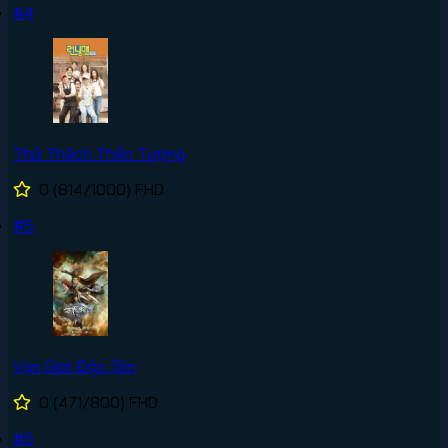
#4
Thử Thách Thần Tượng
0
(814/1000)
FHD
#5
Vạn Giới Độc Tôn
0
(471/800)
FHD
#6