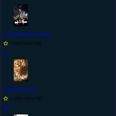
Luyện Khí Mười Vạn Năm
1
(365/380)
FHD
#7
Thế Giới Hoàn Mỹ
0
(280/280)
FHD
#8