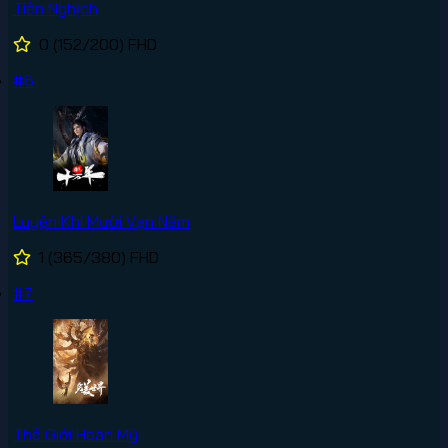
Tiên Nghịch
0
(152/200)
FHD
#6
Luyện Khí Mười Vạn Năm
1
(365/380)
FHD
#7
Thế Giới Hoàn Mỹ