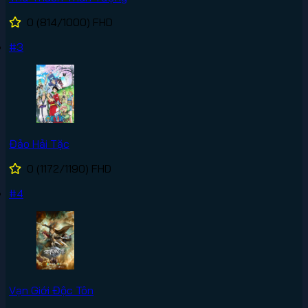
0
(814/1000)
FHD
#3
Đảo Hải Tặc
0
(1172/1190)
FHD
#4
Vạn Giới Độc Tôn