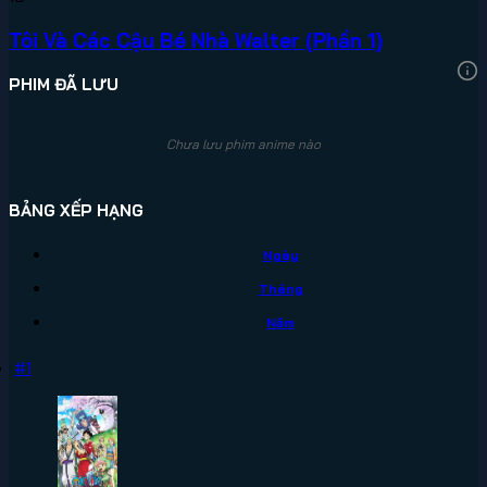
Tôi Và Các Cậu Bé Nhà Walter (Phần 1)
PHIM ĐÃ LƯU
Chưa lưu phim anime nào
BẢNG XẾP HẠNG
Ngày
Tháng
Năm
#1