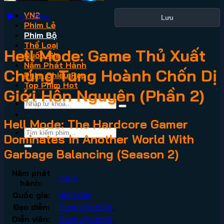
VN2
Xem Phim
Lưu
Phim Lẻ
Phim Bộ
Thể Loại
Hell Mode: Game Thủ Xuất
Quốc Gia
Năm Phát Hành
Chúng Tung Hoành Chốn Dị
Phim Chiếu Rạp
Top Phim Hot
Giới Hỗn Nguyên (Phần 2)
Hell Mode: The Hardcore Gamer
Dominates In Another World With
Garbage Balancing (Season 2)
Năm phát
2026
hành:
Quốc gia:
Nhật Bản
Đạo diễn:
Đang cập nhật
,
Diễn viên:
Đang cập nhật
,