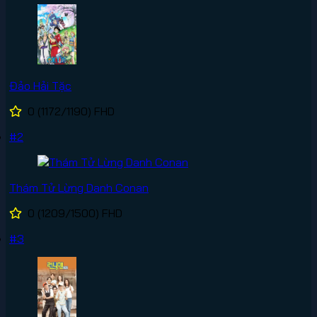
Đảo Hải Tặc
0
(1172/1190)
FHD
#2
Thám Tử Lừng Danh Conan
0
(1209/1500)
FHD
#3