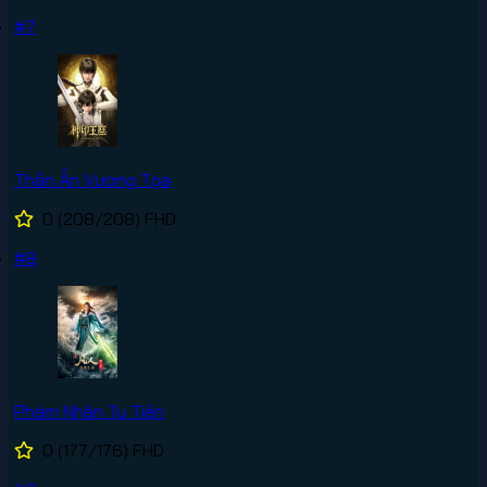
#7
Thần Ấn Vương Tọa
0
(208/208)
FHD
#8
Phàm Nhân Tu Tiên
0
(177/176)
FHD