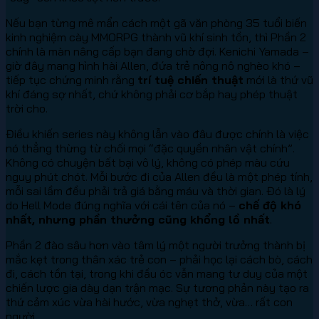
Nếu bạn từng mê mẩn cách một gã văn phòng 35 tuổi biến
kinh nghiệm cày MMORPG thành vũ khí sinh tồn, thì Phần 2
chính là màn nâng cấp bạn đang chờ đợi. Kenichi Yamada –
giờ đây mang hình hài Allen, đứa trẻ nông nô nghèo khó –
tiếp tục chứng minh rằng
trí tuệ chiến thuật
mới là thứ vũ
khí đáng sợ nhất, chứ không phải cơ bắp hay phép thuật
trời cho.
Điều khiến series này không lẫn vào đâu được chính là việc
nó thẳng thừng từ chối mọi “đặc quyền nhân vật chính”.
Không có chuyện bất bại vô lý, không có phép màu cứu
nguy phút chót. Mỗi bước đi của Allen đều là một phép tính,
mỗi sai lầm đều phải trả giá bằng máu và thời gian. Đó là lý
do Hell Mode đúng nghĩa với cái tên của nó –
chế độ khó
nhất, nhưng phần thưởng cũng khổng lồ nhất
.
Phần 2 đào sâu hơn vào tâm lý một người trưởng thành bị
mắc kẹt trong thân xác trẻ con – phải học lại cách bò, cách
đi, cách tồn tại, trong khi đầu óc vẫn mang tư duy của một
chiến lược gia dày dạn trận mạc. Sự tương phản này tạo ra
thứ cảm xúc vừa hài hước, vừa nghẹt thở, vừa… rất con
người.