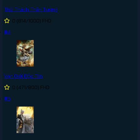
Thử Thách Thần Tượng
0
(814/1000)
FHD
#4
Vạn Giới Độc Tôn
0
(471/800)
FHD
#5