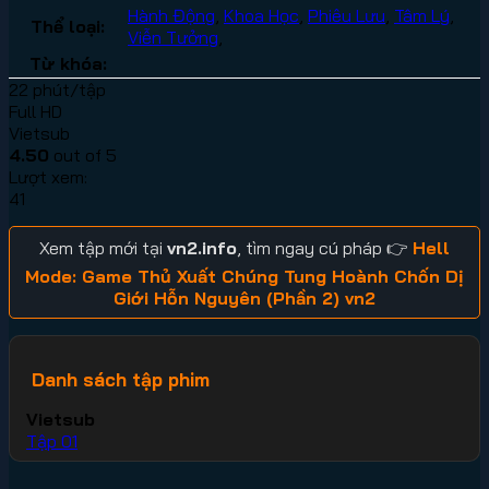
Hành Động
,
Khoa Học
,
Phiêu Lưu
,
Tâm Lý
,
Thể loại:
Viễn Tưởng
,
Từ khóa:
22 phút/tập
Full HD
Vietsub
4.50
out of 5
Lượt xem:
41
Xem tập mới tại
vn2.info
, tìm ngay cú pháp 👉
Hell
Mode: Game Thủ Xuất Chúng Tung Hoành Chốn Dị
Giới Hỗn Nguyên (Phần 2) vn2
Danh sách tập phim
Vietsub
Tập 01