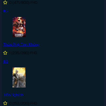
0
(471/800)
FHD
#5
Thôn Phệ Tinh Không
1
(235/280)
FHD
#6
Tiên Nghịch
0
(152/200)
FHD