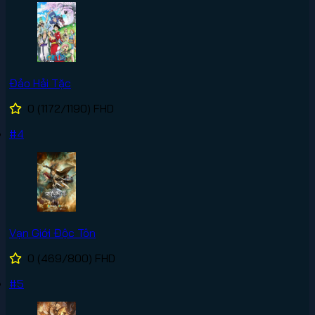
Đảo Hải Tặc
0
(1172/1190)
FHD
#4
Vạn Giới Độc Tôn
0
(469/800)
FHD
#5