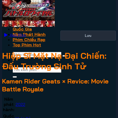
VN2
Phim Lẻ
Phim Bộ
Thể Loại
Quốc Gia
Năm Phát Hành
Xem Phim
Lưu
Phim Chiếu Rạp
Top Phim Hot
Hiệp Sĩ Mặt Nạ Đại Chiến:
Đấu Trường Sinh Tử
Kamen Rider Geats × Revice: Movie
Battle Royale
Năm
phát
2022
hành:
Quốc