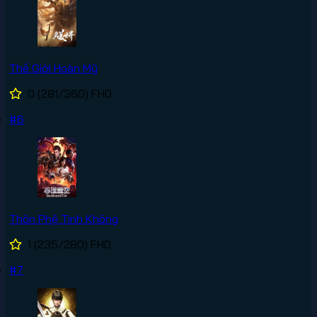
Thế Giới Hoàn Mỹ
0
(281/360)
FHD
#6
Thôn Phệ Tinh Không
1
(235/280)
FHD
#7