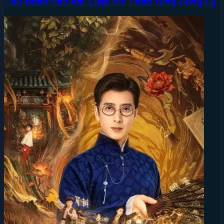
Thủ Đoạn Hắc Ám: Luật Sư Thao Túng Công Lý