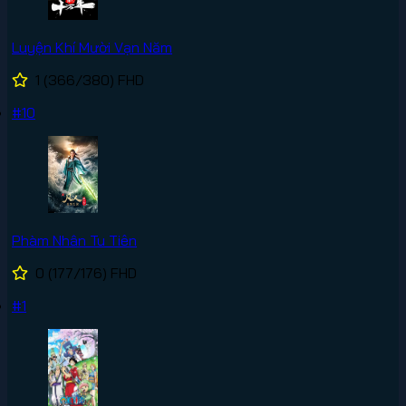
Luyện Khí Mười Vạn Năm
1
(366/380)
FHD
#10
Phàm Nhân Tu Tiên
0
(177/176)
FHD
#1