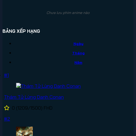
Chưa lưu phim anime nào
BẢNG XẾP HẠNG
Ngày
Tháng
Năm
#1
Thám Tử Lừng Danh Conan
0
(1209/1500)
FHD
#2