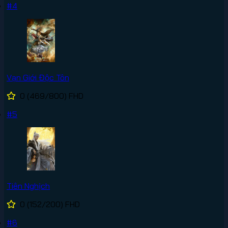
#4
Vạn Giới Độc Tôn
0
(469/800)
FHD
#5
Tiên Nghịch
0
(152/200)
FHD
#6