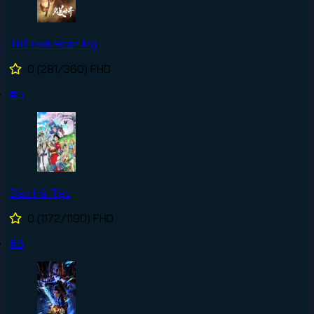
Thế Giới Hoàn Mỹ
0
(281/360)
FHD
#5
Đảo Hải Tặc
0
(1172/1190)
FHD
#6