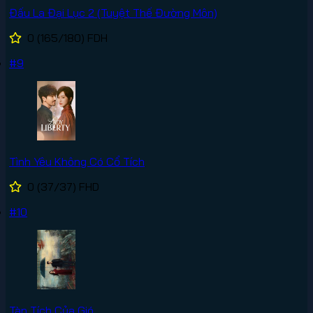
Đấu La Đại Lục 2 (Tuyệt Thế Đường Môn)
0
(165/180)
FDH
#9
Tình Yêu Không Có Cổ Tích
0
(37/37)
FHD
#10
Tàn Tích Của Gió