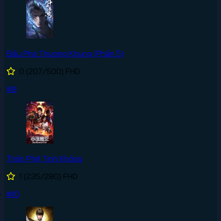
Đấu Phá Thương Khung (Phần 5)
0
(207/500)
FHD
#9
Thôn Phệ Tinh Không
1
(235/280)
FHD
#10