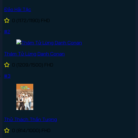
Đảo Hải Tặc
0
(1172/1190)
FHD
#2
Thám Tử Lừng Danh Conan
0
(1209/1500)
FHD
#3
Thử Thách Thần Tượng
0
(814/1000)
FHD