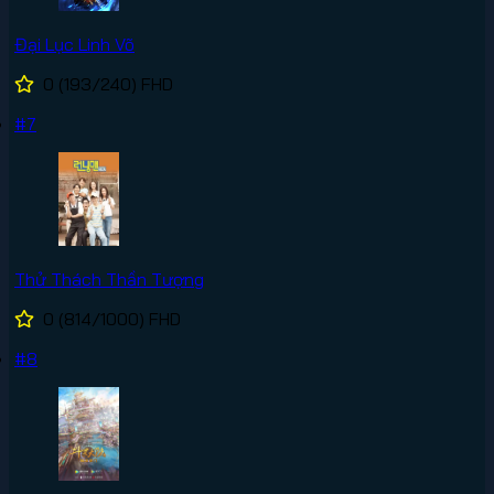
Đại Lục Linh Võ
0
(193/240)
FHD
#7
Thử Thách Thần Tượng
0
(814/1000)
FHD
#8