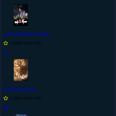
Luyện Khí Mười Vạn Năm
1
(366/380)
FHD
#7
Thế Giới Hoàn Mỹ
0
(281/360)
FHD
#8