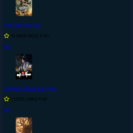
Vạn Giới Độc Tôn
0
(469/800)
FHD
#3
Luyện Khí Mười Vạn Năm
1
(366/380)
FHD
#4