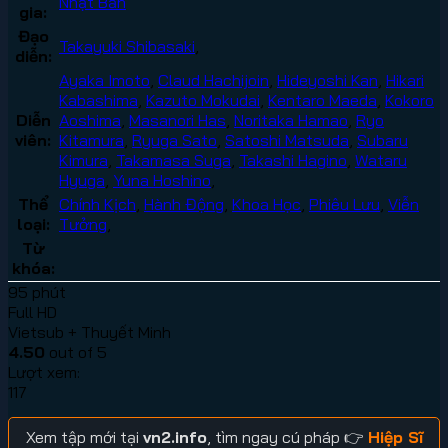
Nhật Bản
gia:
Đạo
Takayuki Shibasaki
,
diễn:
Ayaka Imoto
,
Claud Hachijoin
,
Hideyoshi Kan
,
Hikari
Kabashima
,
Kazuto Mokudai
,
Kentaro Maeda
,
Kokoro
Diễn
Aoshima
,
Masanori Has
,
Noritaka Hamao
,
Ryo
viên:
Kitamura
,
Ryuga Sato
,
Satoshi Matsuda
,
Subaru
Kimura
,
Takamasa Suga
,
Takashi Hagino
,
Wataru
Hyuga
,
Yuna Hoshino
,
Thể
Chính Kịch
,
Hành Động
,
Khoa Học
,
Phiêu Lưu
,
Viễn
loại:
Tưởng
,
Từ
khóa:
95 phút
Full HD
Vietsub + Thuyết Minh
4.50
out of 5
Lượt xem:
117
Xem tập mới tại
vn2.info
, tìm ngay cú pháp 👉
Hiệp Sĩ