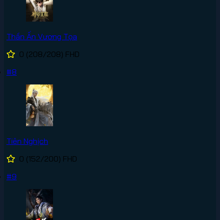
Thần Ấn Vương Tọa
0
(208/208)
FHD
#8
Tiên Nghịch
0
(152/200)
FHD
#9