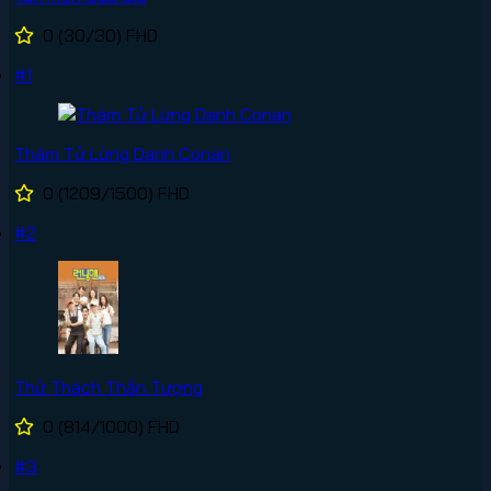
0
(30/30)
FHD
#1
Thám Tử Lừng Danh Conan
0
(1209/1500)
FHD
#2
Thử Thách Thần Tượng
0
(814/1000)
FHD
#3