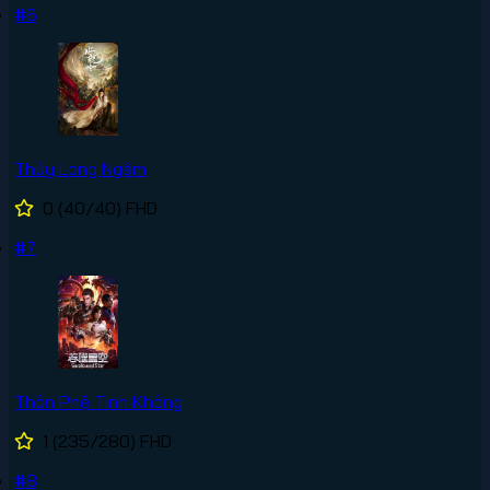
#6
Thủy Long Ngâm
0
(40/40)
FHD
#7
Thôn Phệ Tinh Không
1
(235/280)
FHD
#8