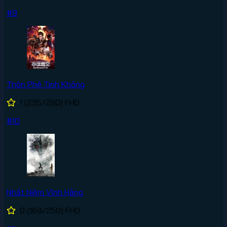
#9
Thôn Phệ Tinh Không
1
(235/280)
FHD
#10
Nhất Niệm Vĩnh Hằng
0
(169/250)
FHD