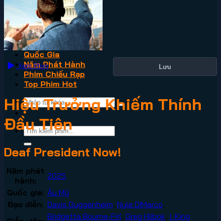
VN2
Phim Lẻ
Phim Bộ
Thể Loại
Quốc Gia
Năm Phát Hành
Xem Phim
Lưu
Phim Chiếu Rạp
Top Phim Hot
Hiệu Trưởng Khiếm Thính
Đầu Tiên
Deaf President Now!
Năm phát
2025
hành:
Quốc gia:
Âu Mỹ
Đạo diễn:
Davis Guggenheim
,
Nyle DiMarco
,
Bridgetta Bourne-Firl
,
Greg Hlibok
,
I. King
Diễn viên: