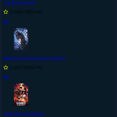
Thế Giới Hoàn Mỹ
0
(280/280)
FHD
#8
Đấu Phá Thương Khung (Phần 5)
0
(207/500)
FHD
#9
Thôn Phệ Tinh Không