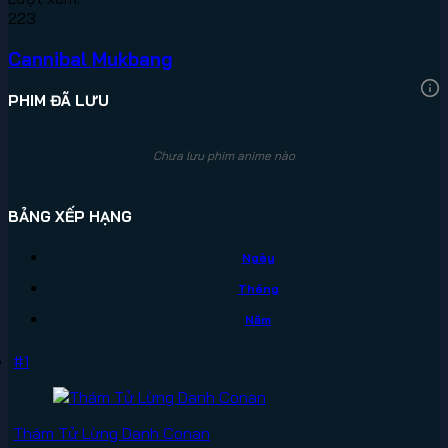
223
Cannibal Mukbang
PHIM ĐÃ LƯU
Chưa lưu phim anime nào
BẢNG XẾP HẠNG
Ngày
Tháng
Năm
#1
Thám Tử Lừng Danh Conan