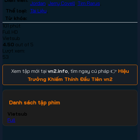
Jordan
,
Jerry Covell
,
Tim Rarus
,
Thể loại:
Tài Liệu
,
Từ khóa:
101 phút
Full HD
Vietsub
4.50
out of 5
Lượt xem:
53
Xem tập mới tại
vn2.info
, tìm ngay cú pháp 👉
Hiệu
Trưởng Khiếm Thính Đầu Tiên vn2
Danh sách tập phim
Vietsub
Full