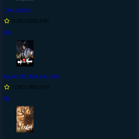
Tiên Nghịch
0
(152/200)
FHD
#6
Luyện Khí Mười Vạn Năm
1
(365/380)
FHD
#7