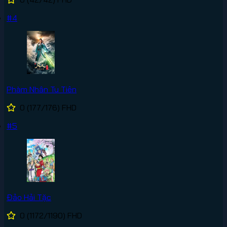
#4
Phàm Nhân Tu Tiên
0
(177/176)
FHD
#5
Đảo Hải Tặc
0
(1172/1190)
FHD