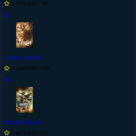
0
(152/200)
FHD
#7
Thế Giới Hoàn Mỹ
0
(280/280)
FHD
#8
Vạn Giới Độc Tôn
0
(471/800)
FHD