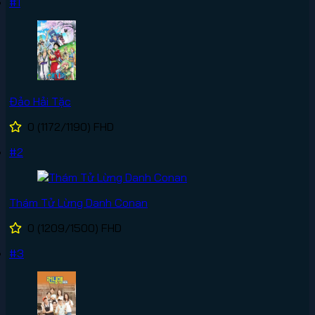
#1
Đảo Hải Tặc
0
(1172/1190)
FHD
#2
Thám Tử Lừng Danh Conan
0
(1209/1500)
FHD
#3