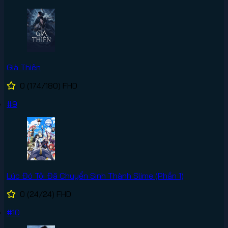
Già Thiên
0
(174/180)
FHD
#9
Lúc Đó Tôi Đã Chuyển Sinh Thành Slime (Phần 1)
0
(24/24)
FHD
#10