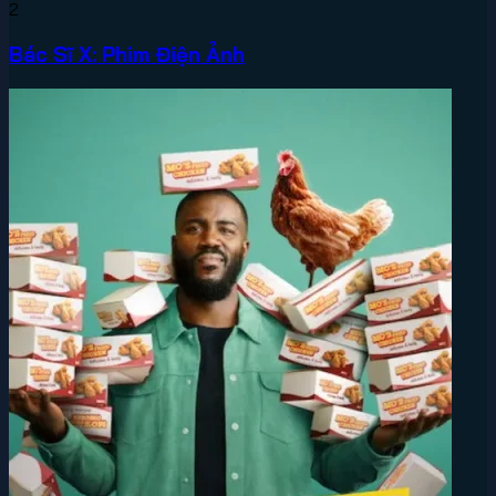
2
Bác Sĩ X: Phim Điện Ảnh