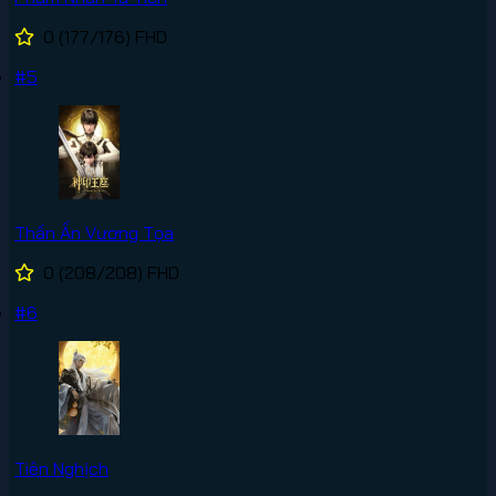
0
(177/176)
FHD
#5
Thần Ấn Vương Tọa
0
(208/208)
FHD
#6
Tiên Nghịch