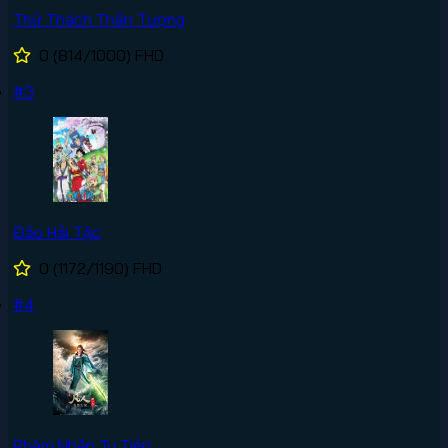
Thử Thách Thần Tượng
0
(814/1000)
FHD
#3
Đảo Hải Tặc
0
(1172/1190)
FHD
#4
Phàm Nhân Tu Tiên