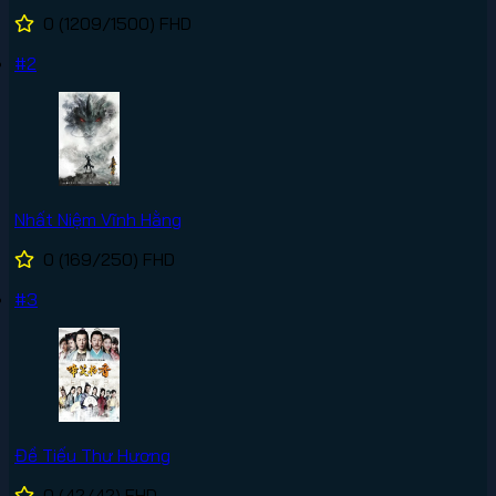
0
(1209/1500)
FHD
#2
Nhất Niệm Vĩnh Hằng
0
(169/250)
FHD
#3
Đề Tiếu Thư Hương
0
(42/42)
FHD