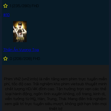
1
(235/280)
FHD
#10
Thần Ấn Vương Tọa
0
(208/208)
FHD
Phim VN2 (vn2.info) là nền tảng xem phim trực tuyến miễn
phí, tốc độ cao. Trải nghiệm kho phim vietsub thuyết minh
chất lượng HD/4K đỉnh cao. Tận hưởng trọn vẹn các thể
loại hành động, ngôn tình xuyên không, cổ trang, kinh dị,
viễn tưởng từ Mỹ, Hàn, Trung, Thái. Mang đến trải nghiệm
xem giải trí trực tuyến siêu mượt, không giới hạn trên mọi
thiết bị!