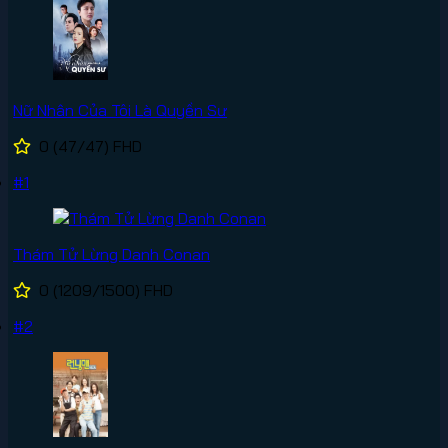
Nữ Nhân Của Tôi Là Quyền Sư
0
(47/47)
FHD
#1
Thám Tử Lừng Danh Conan
0
(1209/1500)
FHD
#2