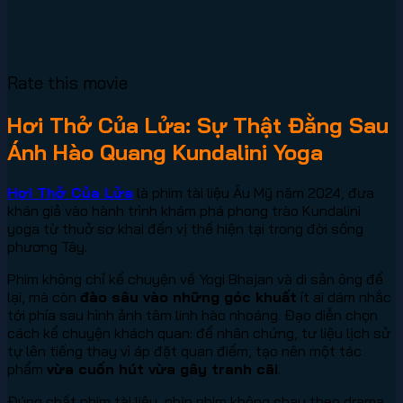
Rate this movie
Hơi Thở Của Lửa: Sự Thật Đằng Sau
Ánh Hào Quang Kundalini Yoga
Hơi Thở Của Lửa
là phim tài liệu Âu Mỹ năm 2024, đưa
khán giả vào hành trình khám phá phong trào Kundalini
yoga từ thuở sơ khai đến vị thế hiện tại trong đời sống
phương Tây.
Phim không chỉ kể chuyện về Yogi Bhajan và di sản ông để
lại, mà còn
đào sâu vào những góc khuất
ít ai dám nhắc
tới phía sau hình ảnh tâm linh hào nhoáng. Đạo diễn chọn
cách kể chuyện khách quan: để nhân chứng, tư liệu lịch sử
tự lên tiếng thay vì áp đặt quan điểm, tạo nên một tác
phẩm
vừa cuốn hút vừa gây tranh cãi
.
Đúng chất phim tài liệu, nhịp phim không chạy theo drama