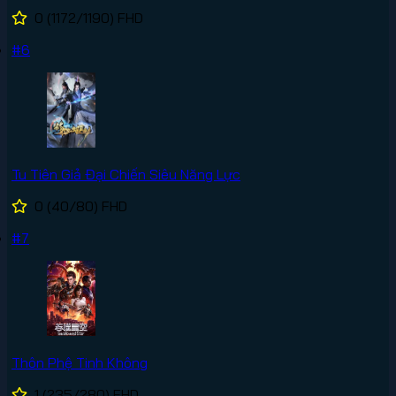
0
(1172/1190)
FHD
#6
Tu Tiên Giả Đại Chiến Siêu Năng Lực
0
(40/80)
FHD
#7
Thôn Phệ Tinh Không
1
(235/280)
FHD