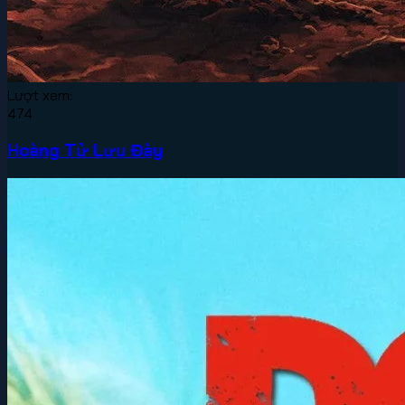
Lượt xem:
474
Hoàng Tử Lưu Đày