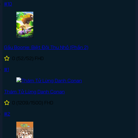
#10
Gấu Boonie: Biệt Đội Thu Nhỏ (Phần 2)
0
(52/52)
FHD
#1
Thám Tử Lừng Danh Conan
0
(1209/1500)
FHD
#2