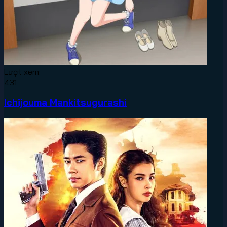
Lượt xem:
431
Ichijouma Mankitsugurashi