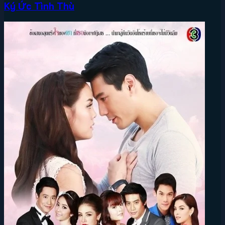
Ký Ức Tình Thù