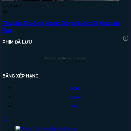
Lượt xem:
193
Thuyền Trưởng Hook: Dòng Nước Bị Nguyền
Rủa
PHIM ĐÃ LƯU
Chưa lưu phim anime nào
BẢNG XẾP HẠNG
Ngày
Tháng
Năm
#1