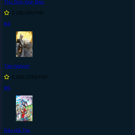
Thư Sinh Xinh Đẹp
0
(36/36)
FHD
#4
Tiên Nghịch
0
(152/200)
FHD
#5
Đảo Hải Tặc