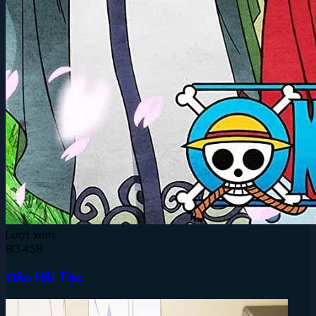
Lượt xem:
80.458
Đảo Hải Tặc