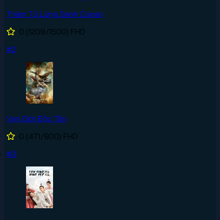
Thám Tử Lừng Danh Conan
0
(1209/1500)
FHD
#2
Vạn Giới Độc Tôn
0
(471/800)
FHD
#3