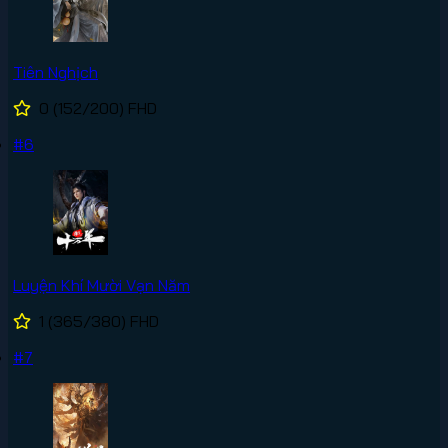
Tiên Nghịch
0
(152/200)
FHD
#6
Luyện Khí Mười Vạn Năm
1
(365/380)
FHD
#7