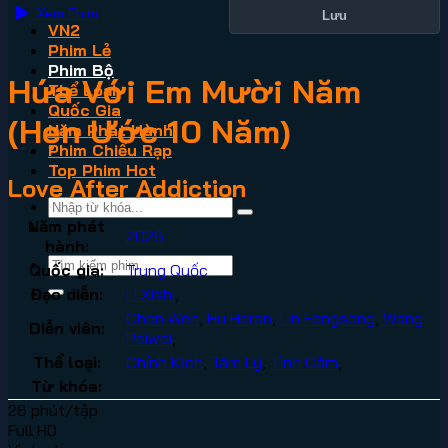
Xem Phim
Lưu
VN2
Phim Lẻ
Phim Bộ
Hứa Với Em Mười Năm
Thể Loại
Quốc Gia
(Hẹn Ước 10 Năm)
Năm Phát Hành
Phim Chiếu Rạp
Top Phim Hot
Love After Addiction
Năm phát
2026
hành:
Quốc gia:
Trung Quốc
Đạo diễn:
Li Xishi
,
Chen Wen
,
Hu Heran
,
Lin Fengsong
,
Wang
Diễn viên:
Peiwei
,
Thể loại:
Chính Kịch
,
Tâm Lý
,
Tình Cảm
,
Từ khóa:
26 phút/tập
Full HD