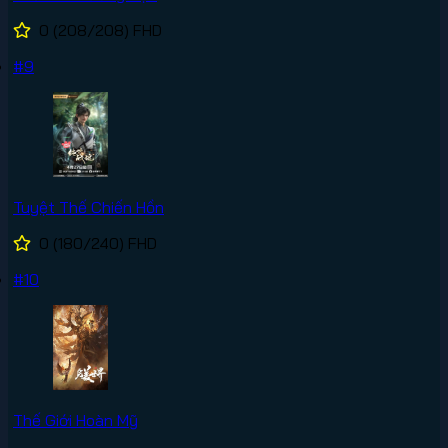
0
(208/208)
FHD
#9
Tuyệt Thế Chiến Hồn
0
(180/240)
FHD
#10
Thế Giới Hoàn Mỹ