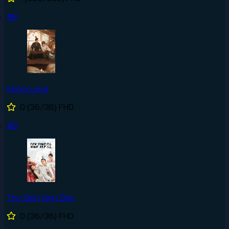
#8
Khom Lưng
0
(36/36)
FHD
#9
Thư Sinh Xinh Đẹp
0
(36/36)
FHD