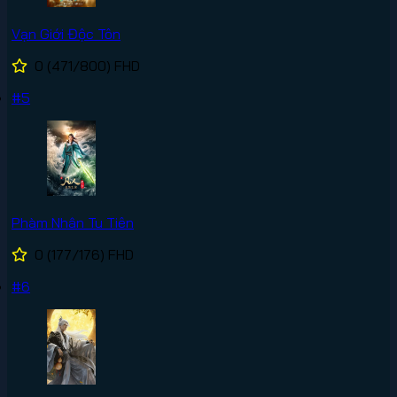
Vạn Giới Độc Tôn
0
(471/800)
FHD
#5
Phàm Nhân Tu Tiên
0
(177/176)
FHD
#6