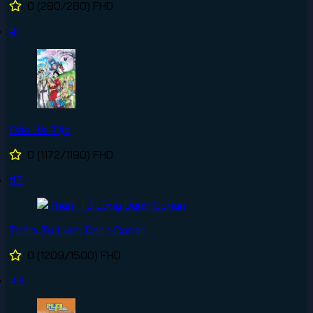
0
(280/280)
FHD
#1
Đảo Hải Tặc
0
(1172/1190)
FHD
#2
Thám Tử Lừng Danh Conan
0
(1209/1500)
FHD
#3