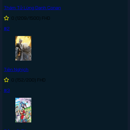
Thám Tử Lừng Danh Conan
0
(1209/1500)
FHD
#2
Tiên Nghịch
0
(152/200)
FHD
#3