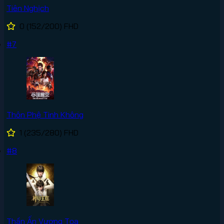
Tiên Nghịch
0
(152/200)
FHD
#7
Thôn Phệ Tinh Không
1
(235/280)
FHD
#8
Thần Ấn Vương Tọa