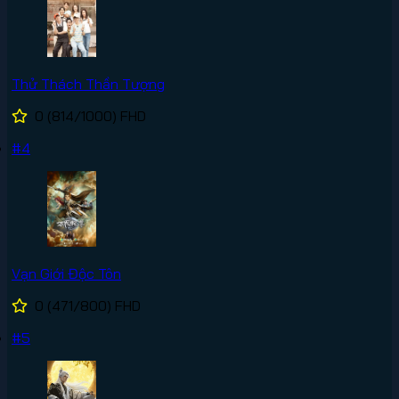
Thử Thách Thần Tượng
0
(814/1000)
FHD
#4
Vạn Giới Độc Tôn
0
(471/800)
FHD
#5