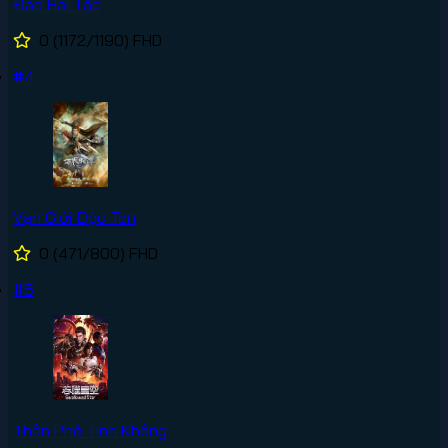
Đảo Hải Tặc
0
(1172/1190)
FHD
#4
Vạn Giới Độc Tôn
0
(471/800)
FHD
#5
Thôn Phệ Tinh Không