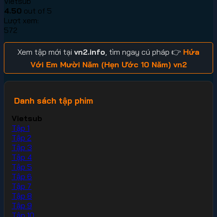
Vietsub
4.50
out of 5
Lượt xem:
572
Xem tập mới tại
vn2.info
, tìm ngay cú pháp 👉
Hứa
Với Em Mười Năm (Hẹn Ước 10 Năm) vn2
Danh sách tập phim
Vietsub
Tập 1
Tập 2
Tập 3
Tập 4
Tập 5
Tập 6
Tập 7
Tập 8
Tập 9
Tập 10