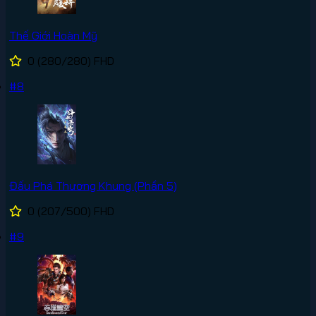
Thế Giới Hoàn Mỹ
0
(280/280)
FHD
#8
Đấu Phá Thương Khung (Phần 5)
0
(207/500)
FHD
#9