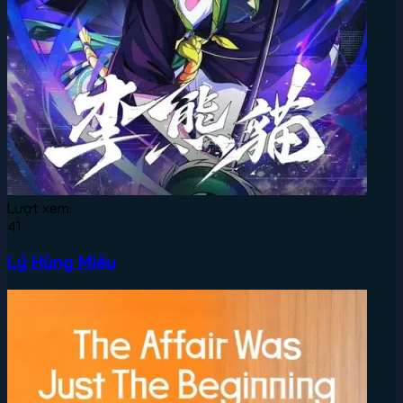
Lượt xem:
41
Lý Hùng Miêu