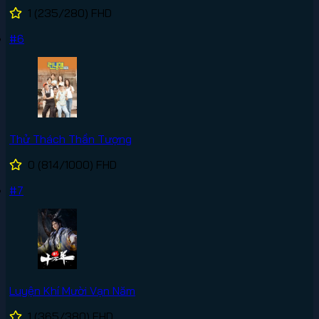
1
(235/280)
FHD
#6
Thử Thách Thần Tượng
0
(814/1000)
FHD
#7
Luyện Khí Mười Vạn Năm
1
(365/380)
FHD