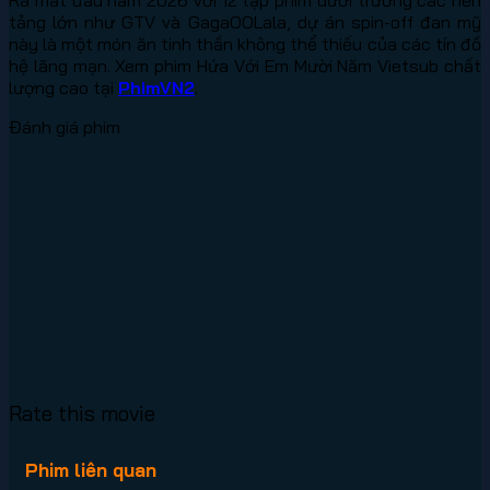
tảng lớn như GTV và GagaOOLala, dự án spin-off đan mỹ
này là một món ăn tinh thần không thể thiếu của các tín đồ
hệ lãng mạn. Xem phim Hứa Với Em Mười Năm Vietsub chất
lượng cao tại
PhimVN2
.
Đánh giá phim
Rate this movie
Phim liên quan