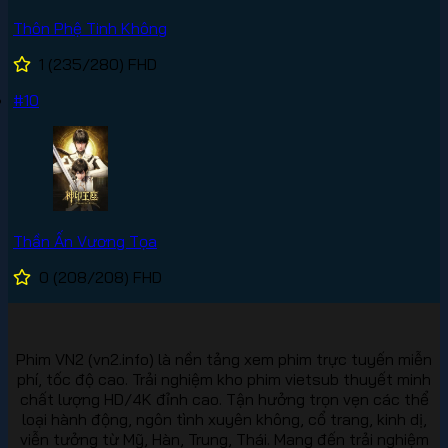
Thôn Phệ Tinh Không
1
(235/280)
FHD
#10
Thần Ấn Vương Tọa
0
(208/208)
FHD
Phim VN2 (vn2.info) là nền tảng xem phim trực tuyến miễn
phí, tốc độ cao. Trải nghiệm kho phim vietsub thuyết minh
chất lượng HD/4K đỉnh cao. Tận hưởng trọn vẹn các thể
loại hành động, ngôn tình xuyên không, cổ trang, kinh dị,
viễn tưởng từ Mỹ, Hàn, Trung, Thái. Mang đến trải nghiệm