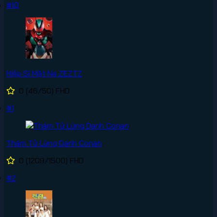
#10
Hiệp Sĩ Mặt Nạ ZEZTZ
0
(46/50)
FHD
#1
Thám Tử Lừng Danh Conan
0
(1209/1500)
FHD
#2