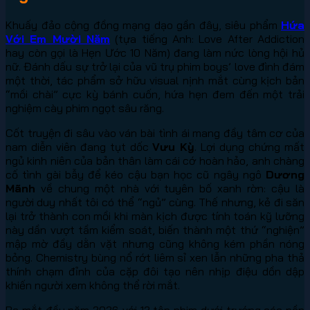
Khuấy đảo cộng đồng mạng dạo gần đây, siêu phẩm
Hứa
Với Em Mười Năm
(tựa tiếng Anh: Love After Addiction
hay còn gọi là Hẹn Ước 10 Năm) đang làm nức lòng hội hủ
nữ. Đánh dấu sự trở lại của vũ trụ phim boys’ love đình đám
một thời, tác phẩm sở hữu visual nịnh mắt cùng kịch bản
“mồi chài” cực kỳ bánh cuốn, hứa hẹn đem đến một trải
nghiệm cày phim ngọt sâu răng.
Cốt truyện đi sâu vào ván bài tình ái mang đầy tâm cơ của
nam diễn viên đang tụt dốc
Vưu Kỳ
. Lợi dụng chứng mất
ngủ kinh niên của bản thân làm cái cớ hoàn hảo, anh chàng
cố tình gài bẫy để kéo cậu bạn học cũ ngây ngô
Dương
Mãnh
về chung một nhà với tuyên bố xanh rờn: cậu là
người duy nhất tôi có thể “ngủ” cùng. Thế nhưng, kẻ đi săn
lại trở thành con mồi khi màn kịch được tính toán kỹ lưỡng
này dần vượt tầm kiểm soát, biến thành một thứ “nghiện”
mập mờ đầy dằn vặt nhưng cũng không kém phần nóng
bỏng. Chemistry bùng nổ rớt liêm sỉ xen lẫn những pha thả
thính chạm đỉnh của cặp đôi tạo nên nhịp điệu dồn dập
khiến người xem không thể rời mắt.
Ra mắt đầu năm 2026 với 12 tập phim dưới trướng các nền