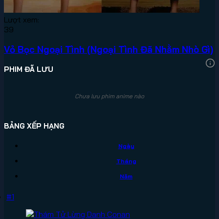
Lượt xem:
39
Vỏ Bọc Ngoại Tình (Ngoại Tình Đã Nhằm Nhò Gì)
PHIM ĐÃ LƯU
Chưa lưu phim anime nào
BẢNG XẾP HẠNG
Ngày
Tháng
Năm
#1