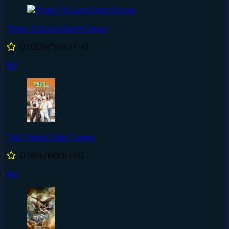
Thám Tử Lừng Danh Conan
0
(1209/1500)
FHD
#3
Thử Thách Thần Tượng
0
(814/1000)
FHD
#4