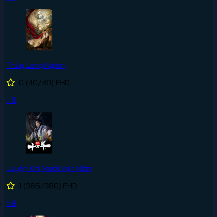
Thủy Long Ngâm
0
(40/40)
FHD
#8
Luyện Khí Mười Vạn Năm
1
(365/380)
FHD
#9