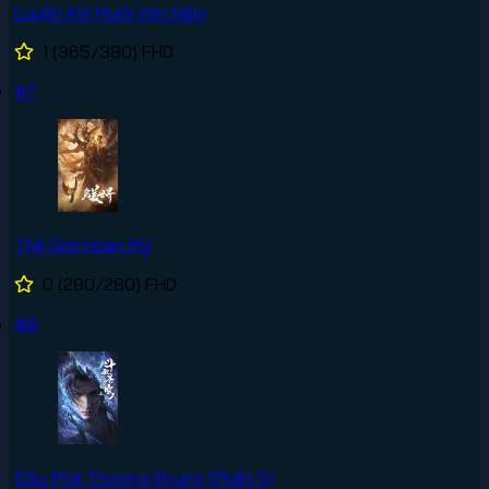
Luyện Khí Mười Vạn Năm
1
(365/380)
FHD
#7
Thế Giới Hoàn Mỹ
0
(280/280)
FHD
#8
Đấu Phá Thương Khung (Phần 5)