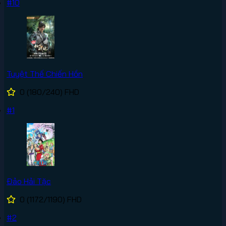
#10
Tuyệt Thế Chiến Hồn
0
(180/240)
FHD
#1
Đảo Hải Tặc
0
(1172/1190)
FHD
#2