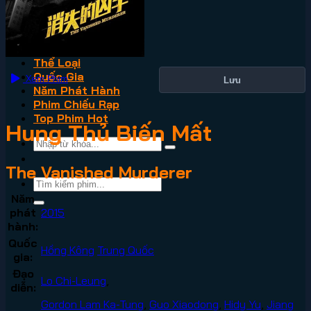
VN2
Phim Lẻ
Phim Bộ
Thể Loại
Quốc Gia
Xem Phim
Lưu
Năm Phát Hành
Phim Chiếu Rạp
Top Phim Hot
Hung Thủ Biến Mất
The Vanished Murderer
Năm
phát
2015
hành:
Quốc
Hồng Kông
Trung Quốc
gia:
Đạo
Lo Chi-Leung
,
diễn:
Gordon Lam Ka-Tung
,
Guo Xiaodong
,
Hidy Yu
,
Jiang