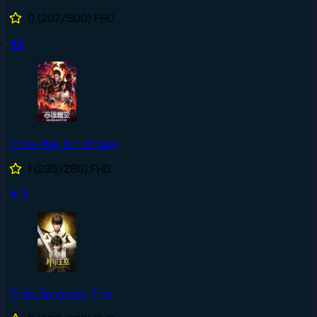
0
(207/500)
FHD
#9
Thôn Phệ Tinh Không
1
(235/280)
FHD
#10
Thần Ấn Vương Tọa