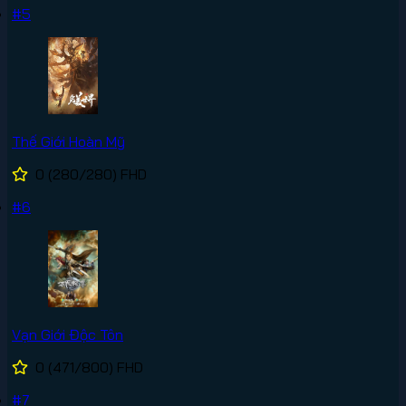
#5
Thế Giới Hoàn Mỹ
0
(280/280)
FHD
#6
Vạn Giới Độc Tôn
0
(471/800)
FHD
#7