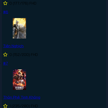
0
(177/176)
FHD
#6
Tiên Nghịch
0
(152/200)
FHD
#7
Thôn Phệ Tinh Không
1
(235/280)
FHD