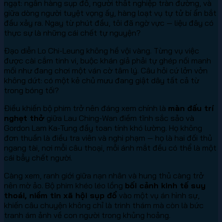
ngạt: ngân hàng sụp đổ, người thất nghiệp tràn đường, và
giữa dòng người tuyệt vọng ấy, hàng loạt vụ tự tử bí ẩn bắt
đầu xảy ra. Ngay từ phút đầu, tôi đã ngờ vực — liệu đây có
thực sự là những cái chết tự nguyện?
Đạo diễn Lo Chi-Leung không hề vội vàng. Từng vụ việc
được cài cắm tinh vi, buộc khán giả phải tự ghép nối manh
mối như đang chơi một ván cờ tâm lý. Câu hỏi cứ lởn vởn
không dứt: có một kẻ chủ mưu đang giật dây tất cả từ
trong bóng tối?
Điều khiến bộ phim trở nên đáng xem chính là
màn đấu trí
nghẹt thở
giữa Lau Ching-Wan điềm tĩnh sắc sảo và
Gordon Lam Ka-Tung đầy toan tính khó lường. Họ không
đơn thuần là điều tra viên và nghi phạm — họ là hai đối thủ
ngang tài, nơi mỗi câu thoại, mỗi ánh mắt đều có thể là một
cái bẫy chết người.
Càng xem, ranh giới giữa nạn nhân và hung thủ càng trở
nên mờ ảo. Bộ phim khéo léo lồng
bối cảnh kinh tế suy
thoái, niềm tin xã hội sụp đổ
vào một vụ án hình sự,
khiến câu chuyện không chỉ là trinh thám mà còn là bức
tranh ám ảnh về con người trong khủng hoảng.