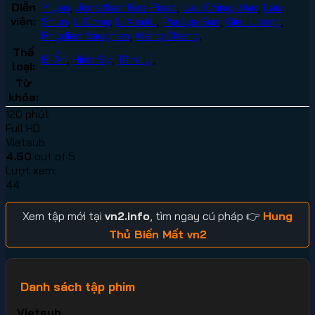
Diễn
Yiyan
,
Jonathan Kos-Read
,
Lau Ching-Wan
,
Lau
viên:
Shun
,
Li Dong
,
Li Xiaolu
,
Paulyn Sun
,
Qie Lutong
,
Rhydian Vaughan
,
Wang Cheng
,
Thể
Bí Ẩn
,
Hình Sự
,
Tâm Lý
,
loại:
Từ
khóa:
120 phút
Full HD
Vietsub
4.50
out of 5
Lượt xem:
44
Xem tập mới tại
vn2.info
, tìm ngay cú pháp 👉
Hung
Thủ Biến Mất vn2
Danh sách tập phim
Vietsub