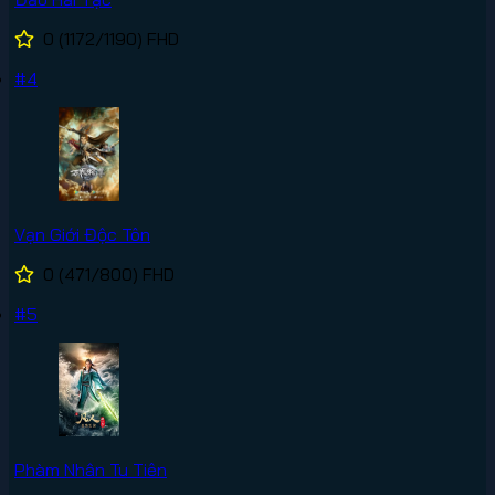
0
(1172/1190)
FHD
#4
Vạn Giới Độc Tôn
0
(471/800)
FHD
#5
Phàm Nhân Tu Tiên