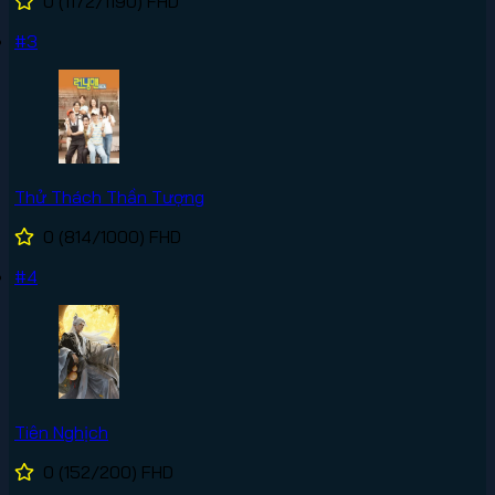
0
(1172/1190)
FHD
#3
Thử Thách Thần Tượng
0
(814/1000)
FHD
#4
Tiên Nghịch
0
(152/200)
FHD