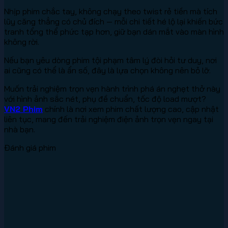
Nhịp phim chắc tay, không chạy theo twist rẻ tiền mà tích
lũy căng thẳng có chủ đích — mỗi chi tiết hé lộ lại khiến bức
tranh tổng thể phức tạp hơn, giữ bạn dán mắt vào màn hình
không rời.
Nếu bạn yêu dòng phim tội phạm tâm lý đòi hỏi tư duy, nơi
ai cũng có thể là ẩn số, đây là lựa chọn không nên bỏ lỡ.
Muốn trải nghiệm trọn vẹn hành trình phá án nghẹt thở này
với hình ảnh sắc nét, phụ đề chuẩn, tốc độ load mượt?
VN2 Phim
chính là nơi xem phim chất lượng cao, cập nhật
liên tục, mang đến trải nghiệm điện ảnh trọn vẹn ngay tại
nhà bạn.
Đánh giá phim