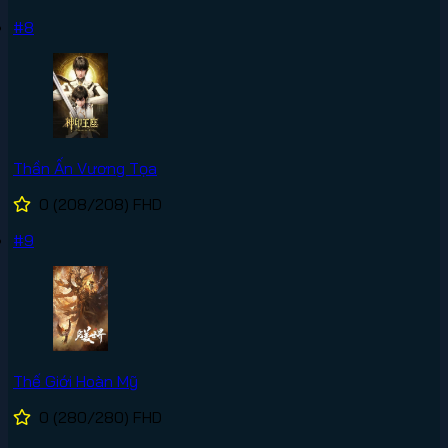
#8
Thần Ấn Vương Tọa
0
(208/208)
FHD
#9
Thế Giới Hoàn Mỹ
0
(280/280)
FHD