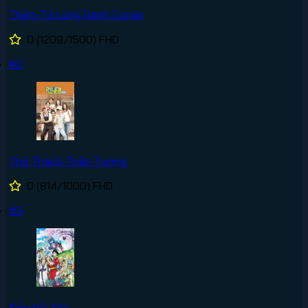
Thám Tử Lừng Danh Conan
0
(1209/1500)
FHD
#2
Thử Thách Thần Tượng
0
(814/1000)
FHD
#3
Đảo Hải Tặc