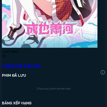
Lượt xem:
10
Thành Dã Tiêu Hà
PHIM ĐÃ LƯU
Chưa lưu phim anime nào
BẢNG XẾP HẠNG