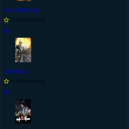
Vạn Giới Độc Tôn
0
(471/800)
FHD
#5
Tiên Nghịch
0
(152/200)
FHD
#6