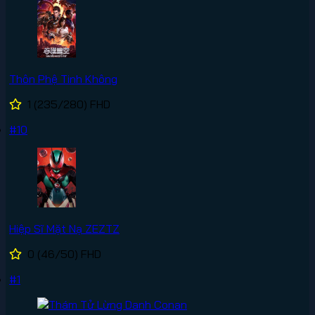
Thôn Phệ Tinh Không
1
(235/280)
FHD
#10
Hiệp Sĩ Mặt Nạ ZEZTZ
0
(46/50)
FHD
#1