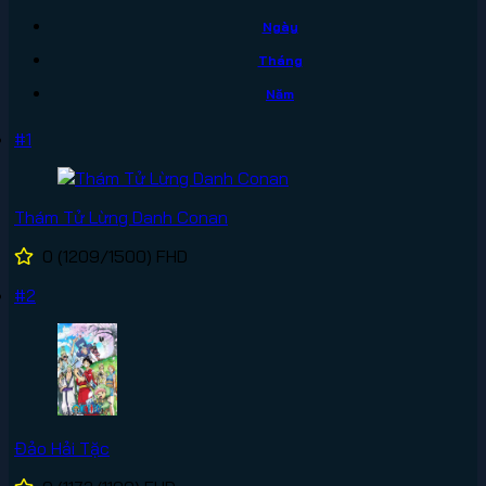
Ngày
Tháng
Năm
#1
Thám Tử Lừng Danh Conan
0
(1209/1500)
FHD
#2
Đảo Hải Tặc