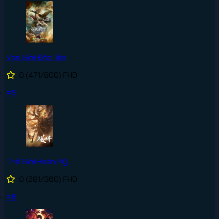
Vạn Giới Độc Tôn
0
(471/800)
FHD
#5
Thế Giới Hoàn Mỹ
0
(281/360)
FHD
#6