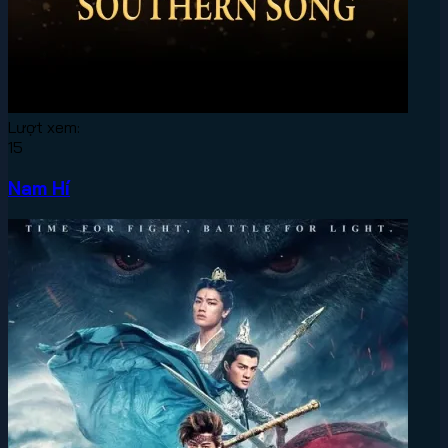
Lượt xem:
15
Nam Hí