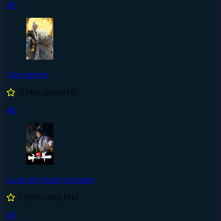
#5
Tiên Nghịch
0
(152/200)
FHD
#6
Luyện Khí Mười Vạn Năm
1
(365/380)
FHD
#7