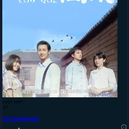
Lượt xem:
45
Cô Gái Bé Nhỏ