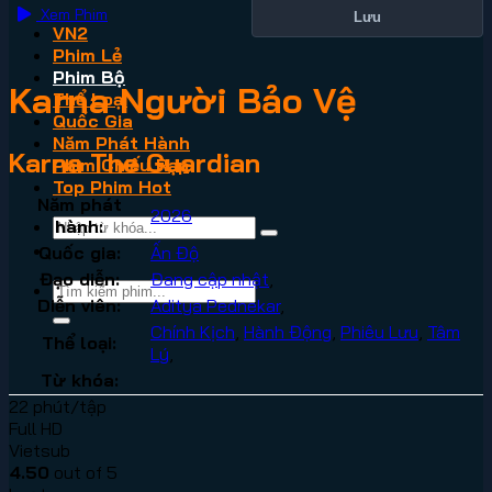
Xem Phim
Lưu
VN2
Phim Lẻ
Phim Bộ
Karna Người Bảo Vệ
Thể Loại
Quốc Gia
Năm Phát Hành
Karna The Guardian
Phim Chiếu Rạp
Top Phim Hot
Năm phát
2026
hành:
Quốc gia:
Ấn Độ
Đạo diễn:
Đang cập nhật
,
Diễn viên:
Aditya Pednekar
,
Chính Kịch
,
Hành Động
,
Phiêu Lưu
,
Tâm
Thể loại:
Lý
,
Từ khóa:
22 phút/tập
Full HD
Vietsub
4.50
out of 5