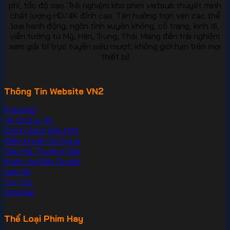
phí, tốc độ cao. Trải nghiệm kho phim vietsub thuyết minh
chất lượng HD/4K đỉnh cao. Tận hưởng trọn vẹn các thể
loại hành động, ngôn tình xuyên không, cổ trang, kinh dị,
viễn tưởng từ Mỹ, Hàn, Trung, Thái. Mang đến trải nghiệm
xem giải trí trực tuyến siêu mượt, không giới hạn trên mọi
thiết bị!
Thông Tin Website VN2
PhimVN2
Về Chúng Tôi
Chính Sách Bảo Mật
Điều Khoản Sử Dụng
Câu Hỏi Thường Gặp
Khiếu Nại Bản Quyền
Liên Hệ
Tin Tức
Sitemap
Thể Loại Phim Hay