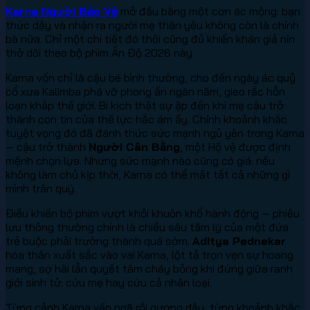
Karna Người Bảo Vệ
mở đầu bằng một cơn ác mộng: bạn
thức dậy và nhận ra người mẹ thân yêu không còn là chính
bà nữa. Chỉ một chi tiết đó thôi cũng đủ khiến khán giả nín
thở dõi theo bộ phim Ấn Độ 2026 này.
Karna vốn chỉ là cậu bé bình thường, cho đến ngày ác quỷ
cổ xưa Kalimba phá vỡ phong ấn ngàn năm, gieo rắc hỗn
loạn khắp thế giới. Bi kịch thật sự ập đến khi mẹ cậu trở
thành con tin của thế lực hắc ám ấy. Chính khoảnh khắc
tuyệt vọng đó đã đánh thức sức mạnh ngủ yên trong Karna
— cậu trở thành
Người Cân Bằng
, một Hộ vệ được định
mệnh chọn lựa. Nhưng sức mạnh nào cũng có giá: nếu
không làm chủ kịp thời, Karna có thể mất tất cả những gì
mình trân quý.
Điều khiến bộ phim vượt khỏi khuôn khổ hành động — phiêu
lưu thông thường chính là chiều sâu tâm lý của một đứa
trẻ buộc phải trưởng thành quá sớm.
Aditya Pednekar
hóa thân xuất sắc vào vai Karna, lột tả trọn vẹn sự hoang
mang, sợ hãi lẫn quyết tâm cháy bỏng khi đứng giữa ranh
giới sinh tử: cứu mẹ hay cứu cả nhân loại.
Từng cảnh Karna vấp ngã rồi gượng dậy, từng khoảnh khắc