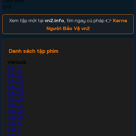
Lượt xem:
370
Xem tập mới tại
vn2.info
, tìm ngay cú pháp 👉
Karna
Người Bảo Vệ vn2
Danh sách tập phim
Vietsub
Tập 01
Tập 02
Tập 03
Tập 04
Tập 05
Tập 06
Tập 07
Tập 08
Tập 09
Tập 10
Tập 11
Tập 12