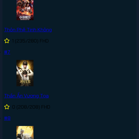
Thôn Phệ Tinh Không
1
(235/280)
FHD
#7
Thần Ấn Vương Tọa
0
(208/208)
FHD
#8