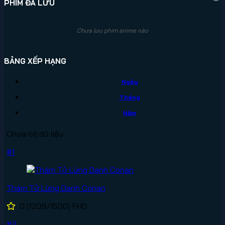
PHIM ĐÃ LƯU
Chưa lưu phim anime nào
BẢNG XẾP HẠNG
Ngày
Tháng
Năm
Chưa có dữ liệu
#1
Thám Tử Lừng Danh Conan
0
(1209/1500)
FHD
#2