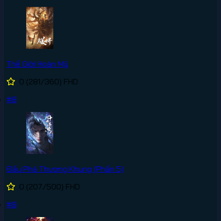
Thế Giới Hoàn Mỹ
0
(281/360)
FHD
#8
Đấu Phá Thương Khung (Phần 5)
0
(207/500)
FHD
#9