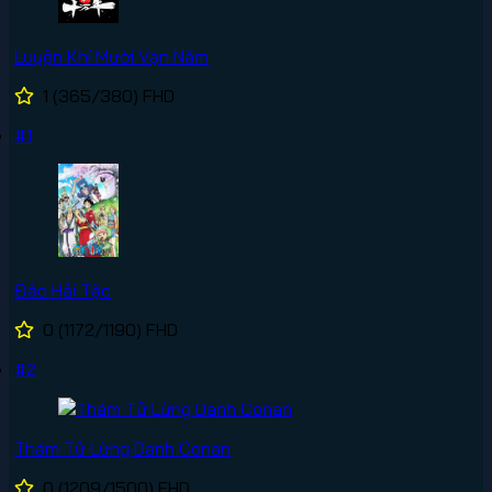
Luyện Khí Mười Vạn Năm
1
(365/380)
FHD
#1
Đảo Hải Tặc
0
(1172/1190)
FHD
#2
Thám Tử Lừng Danh Conan
0
(1209/1500)
FHD