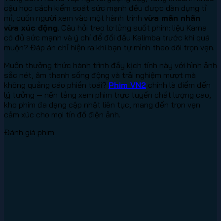
cậu học cách kiểm soát sức mạnh đều được dàn dựng tỉ
mỉ, cuốn người xem vào một hành trình
vừa mãn nhãn
vừa xúc động
. Câu hỏi treo lơ lửng suốt phim: liệu Karna
có đủ sức mạnh và ý chí để đối đầu Kalimba trước khi quá
muộn? Đáp án chỉ hiện ra khi bạn tự mình theo dõi trọn vẹn.
Muốn thưởng thức hành trình đầy kịch tính này với hình ảnh
sắc nét, âm thanh sống động và trải nghiệm mượt mà
không quảng cáo phiền toái?
Phim VN2
chính là điểm đến
lý tưởng — nền tảng xem phim trực tuyến chất lượng cao,
kho phim đa dạng cập nhật liên tục, mang đến trọn vẹn
cảm xúc cho mọi tín đồ điện ảnh.
Đánh giá phim