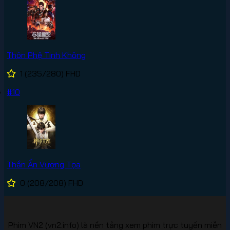
Thôn Phệ Tinh Không
1
(235/280)
FHD
#10
Thần Ấn Vương Tọa
0
(208/208)
FHD
Phim VN2 (vn2.info) là nền tảng xem phim trực tuyến miễn