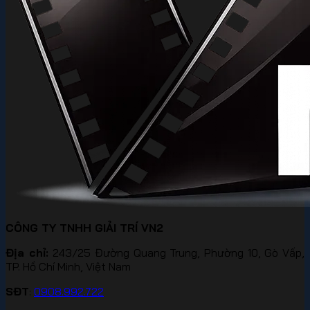
CÔNG TY TNHH GIẢI TRÍ VN2
Địa chỉ:
243/25 Đường Quang Trung, Phường 10, Gò Vấp,
TP. Hồ Chí Minh, Việt Nam
SĐT
:
0908.992.722