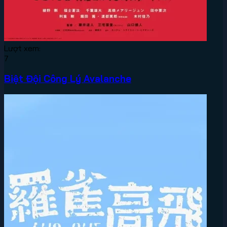
Lượt xem:
7
Biệt Đội Công Lý Avalanche