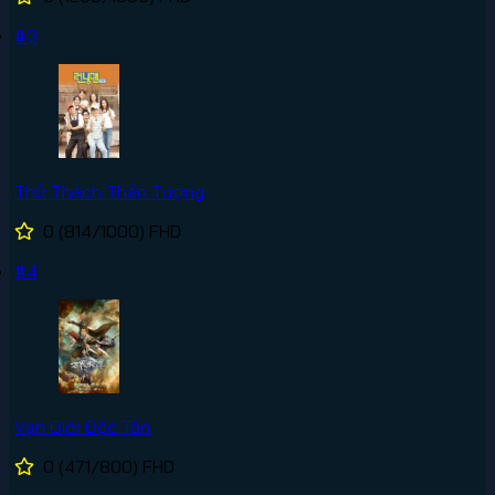
#3
Thử Thách Thần Tượng
0
(814/1000)
FHD
#4
Vạn Giới Độc Tôn
0
(471/800)
FHD