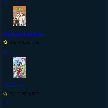
Thử Thách Thần Tượng
0
(814/1000)
FHD
#3
Đảo Hải Tặc
0
(1172/1190)
FHD
#4