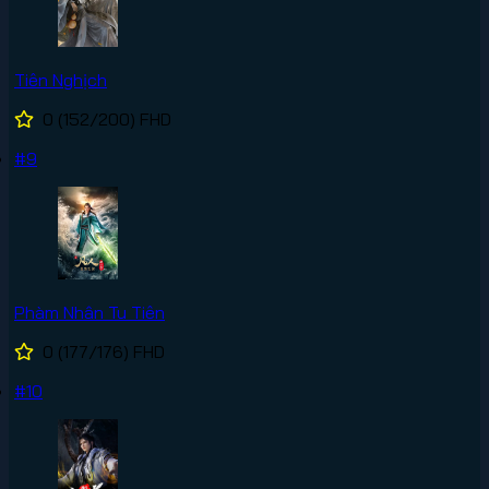
Tiên Nghịch
0
(152/200)
FHD
#9
Phàm Nhân Tu Tiên
0
(177/176)
FHD
#10