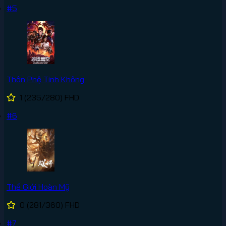
#5
Thôn Phệ Tinh Không
1
(235/280)
FHD
#6
Thế Giới Hoàn Mỹ
0
(281/360)
FHD
#7