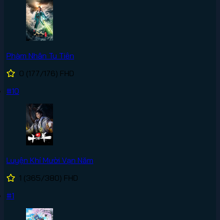
Phàm Nhân Tu Tiên
0
(177/176)
FHD
#10
Luyện Khí Mười Vạn Năm
1
(365/380)
FHD
#1