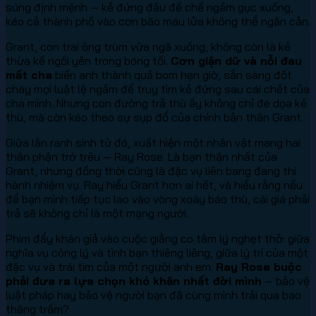
súng định mệnh — kẻ đứng đầu đế chế ngầm gục xuống,
kéo cả thành phố vào cơn bão máu lửa không thể ngăn cản.
Grant, con trai ông trùm vừa ngã xuống, không còn là kẻ
thừa kế ngồi yên trong bóng tối.
Cơn giận dữ và nỗi đau
mất cha
biến anh thành quả bom hẹn giờ, sẵn sàng đốt
cháy mọi luật lệ ngầm để truy tìm kẻ đứng sau cái chết của
cha mình. Nhưng con đường trả thù ấy không chỉ đe dọa kẻ
thù, mà còn kéo theo sự sụp đổ của chính bản thân Grant.
Giữa lằn ranh sinh tử đó, xuất hiện một nhân vật mang hai
thân phận trớ trêu — Ray Rose. Là bạn thân nhất của
Grant, nhưng đồng thời cũng là đặc vụ liên bang đang thi
hành nhiệm vụ. Ray hiểu Grant hơn ai hết, và hiểu rằng nếu
để bạn mình tiếp tục lao vào vòng xoáy báo thù, cái giá phải
trả sẽ không chỉ là một mạng người.
Phim đẩy khán giả vào cuộc giằng co tâm lý nghẹt thở: giữa
nghĩa vụ công lý và tình bạn thiêng liêng, giữa lý trí của một
đặc vụ và trái tim của một người anh em.
Ray Rose buộc
phải đưa ra lựa chọn khó khăn nhất đời mình
— bảo vệ
luật pháp hay bảo vệ người bạn đã cùng mình trải qua bao
thăng trầm?