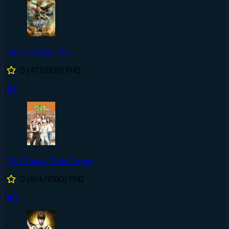
Vạn Giới Độc Tôn
0
(471/800)
FHD
#7
Thử Thách Thần Tượng
0
(814/1000)
FHD
#8