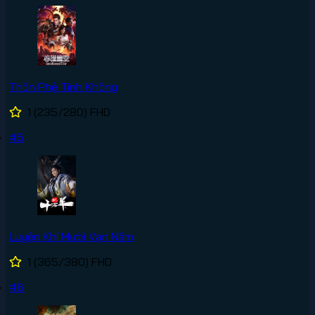
Thôn Phệ Tinh Không
1
(235/280)
FHD
#5
Luyện Khí Mười Vạn Năm
1
(365/380)
FHD
#6