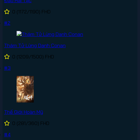
Đảo Hải Tặc
0
(1172/1190)
FHD
#2
Thám Tử Lừng Danh Conan
0
(1209/1500)
FHD
#3
Thế Giới Hoàn Mỹ
0
(281/360)
FHD
#4