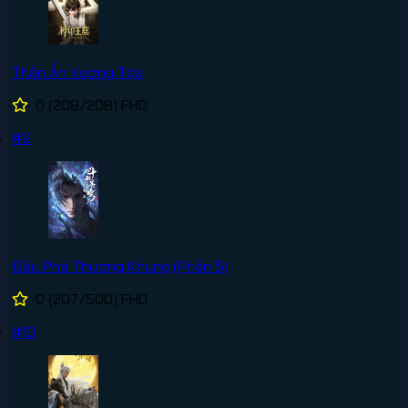
Thần Ấn Vương Tọa
0
(208/208)
FHD
#9
Đấu Phá Thương Khung (Phần 5)
0
(207/500)
FHD
#10