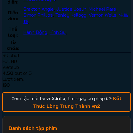
diễn:
Braxton Angle
,
Justice Joslin
,
Michael Paré
,
Diễn
Simon Phillips
,
Tenley Kellogg
,
Vernon Wells
,
生島
viên:
翔
,
Thể
Hành Động
,
Hình Sự
,
loại:
Từ
khóa:
90 phút
Full HD
Vietsub
4.50
out of 5
Lượt xem:
190
Xem tập mới tại
vn2.info
, tìm ngay cú pháp 👉
Kết
Thúc Lòng Trung Thành vn2
Danh sách tập phim