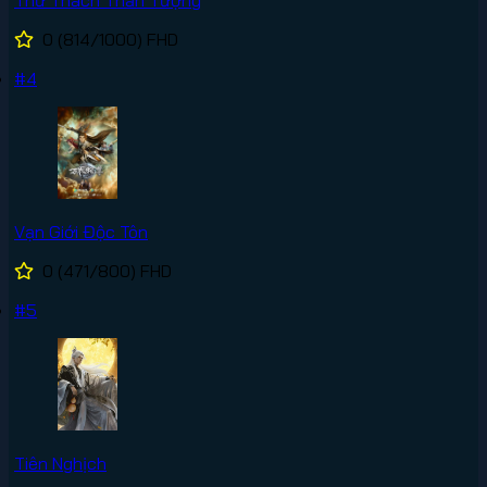
Thử Thách Thần Tượng
0
(814/1000)
FHD
#4
Vạn Giới Độc Tôn
0
(471/800)
FHD
#5
Tiên Nghịch