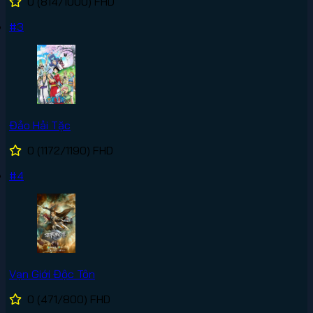
0
(814/1000)
FHD
#3
Đảo Hải Tặc
0
(1172/1190)
FHD
#4
Vạn Giới Độc Tôn
0
(471/800)
FHD