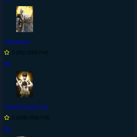
Tiên Nghịch
0
(152/200)
FHD
#8
Thần Ấn Vương Tọa
0
(208/208)
FHD
#9