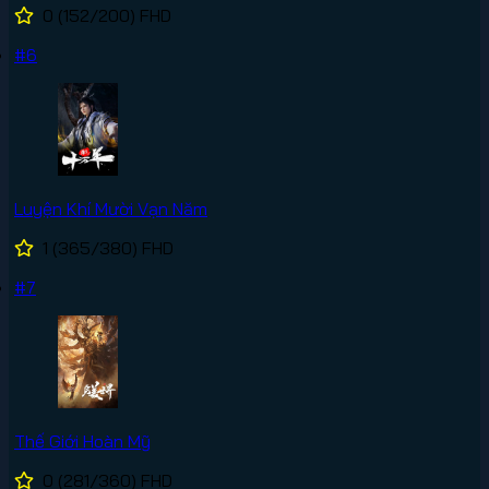
0
(152/200)
FHD
#6
Luyện Khí Mười Vạn Năm
1
(365/380)
FHD
#7
Thế Giới Hoàn Mỹ
0
(281/360)
FHD