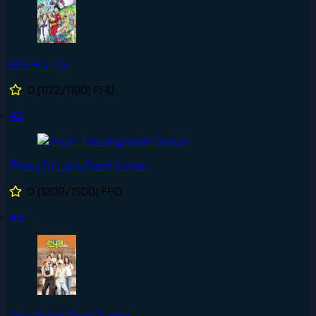
Đảo Hải Tặc
0
(1172/1190)
FHD
#2
Thám Tử Lừng Danh Conan
0
(1209/1500)
FHD
#3