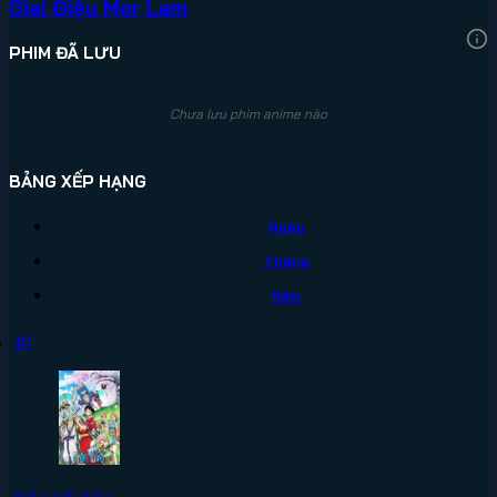
Giai Điệu Mor Lam
PHIM ĐÃ LƯU
Chưa lưu phim anime nào
BẢNG XẾP HẠNG
Ngày
Tháng
Năm
#1