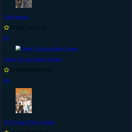
Tiên Nghịch
0
(152/200)
FHD
#1
Thám Tử Lừng Danh Conan
0
(1209/1500)
FHD
#2
Thử Thách Thần Tượng