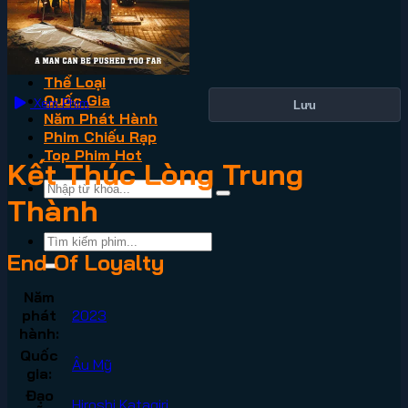
VN2
Phim Lẻ
Phim Bộ
Thể Loại
Quốc Gia
Xem Phim
Lưu
Năm Phát Hành
Phim Chiếu Rạp
Top Phim Hot
Kết Thúc Lòng Trung
Thành
End Of Loyalty
Năm
phát
2023
hành:
Quốc
Âu Mỹ
gia:
Đạo
Hiroshi Katagiri
,