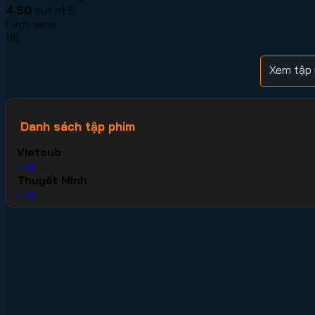
4.50
out of 5
Lượt xem:
115
Xem tập 
Danh sách tập phim
Vietsub
Full
Thuyết Minh
Full