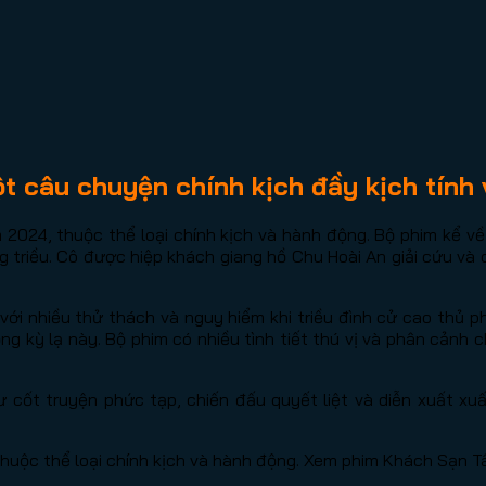
 câu chuyện chính kịch đầy kịch tính 
2024, thuộc thể loại chính kịch và hành động. Bộ phim kể về
rong triều. Cô được hiệp khách giang hồ Chu Hoài An giải cứu 
ới nhiều thử thách và nguy hiểm khi triều đình cử cao thủ phá
g kỳ lạ này. Bộ phim có nhiều tình tiết thú vị và phân cảnh 
cốt truyện phức tạp, chiến đấu quyết liệt và diễn xuất xu
uộc thể loại chính kịch và hành động. Xem phim Khách Sạn T