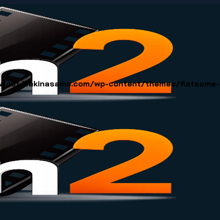
oot/sakinasamo.com/wp-content/themes/flatsome-ch