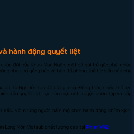
và hành động quyết liệt
 cuộc đời của Khưu Mạc Ngôn, một cô gái trẻ gặp phải nhiều
và cùng nhau cố gắng bảo vệ bản đồ phòng thủ bờ biển của nhà
 án Từ Nghi lên tàu để bắt giữ họ. Đồng thời, nhiều thế lực
chiến đấu quyết liệt, tạo nên một cốt truyện phức tạp và hấp
ất sắc. Với những người hâm mộ phim hành động chính kịch,
ân Long Môn Vietsub chất lượng cao tại
Phim VN2
.