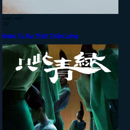
Lượt xem:
712
Đoàn Tụ Sự Thật Thầm Lặng