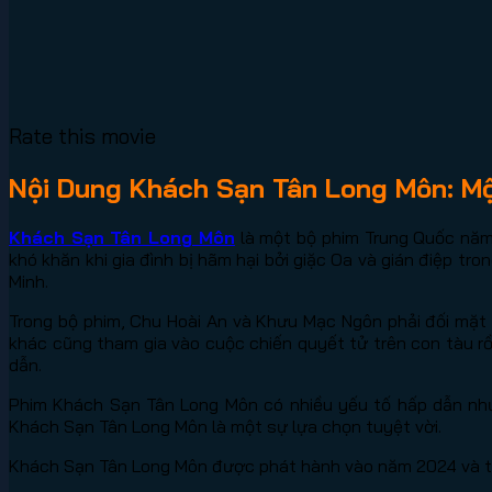
Rate this movie
Nội Dung Khách Sạn Tân Long Môn: Một
Khách Sạn Tân Long Môn
là một bộ phim Trung Quốc năm 
khó khăn khi gia đình bị hãm hại bởi giặc Oa và gián điệp t
Minh.
Trong bộ phim, Chu Hoài An và Khưu Mạc Ngôn phải đối mặt v
khác cũng tham gia vào cuộc chiến quyết tử trên con tàu rồn
dẫn.
Phim Khách Sạn Tân Long Môn có nhiều yếu tố hấp dẫn như 
Khách Sạn Tân Long Môn là một sự lựa chọn tuyệt vời.
Khách Sạn Tân Long Môn được phát hành vào năm 2024 và th