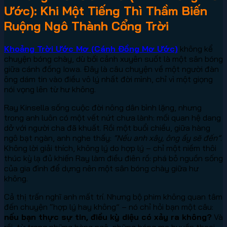
Ước): Khi Một Tiếng Thì Thầm Biến
Ruộng Ngô Thành Cổng Trời
Khoảng Trời Ước Mơ (Cánh Đồng Mơ Ước)
không kể
chuyện bóng chày, dù bối cảnh xuyên suốt là một sân bóng
giữa cánh đồng Iowa. Đây là câu chuyện về một người đàn
ông dám tin vào điều vô lý nhất đời mình, chỉ vì một giọng
nói vọng lên từ hư không.
Ray Kinsella sống cuộc đời nông dân bình lặng, nhưng
trong anh luôn có một vết nứt chưa lành: mối quan hệ dang
dở với người cha đã khuất. Rồi một buổi chiều, giữa hàng
ngô bạt ngàn, anh nghe thấy:
“Nếu anh xây, ông ấy sẽ đến”
.
Không lời giải thích, không lý do hợp lý – chỉ một niềm thôi
thúc kỳ lạ đủ khiến Ray làm điều điên rồ: phá bỏ nguồn sống
của gia đình để dựng nên một sân bóng chày giữa hư
không.
Cả thị trấn nghĩ anh mất trí. Nhưng bộ phim không quan tâm
đến chuyện “hợp lý hay không” – nó chỉ hỏi bạn một câu:
nếu bạn thực sự tin, điều kỳ diệu có xảy ra không?
Và
rồi, từ trong những hàng ngô, những bóng ma huyền thoại