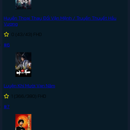
Huyền Thoại Thay Đổi Vận Mệnh / Truyền Thuyết Hầu
Vương
0
(43/43)
FHD
#6
Luyện Khí Mười Vạn Năm
1
(366/380)
FHD
#7