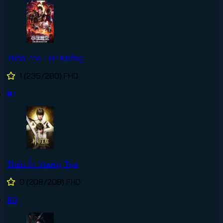
Thôn Phệ Tinh Không
1
(235/280)
FHD
#7
Thần Ấn Vương Tọa
0
(208/208)
FHD
#8