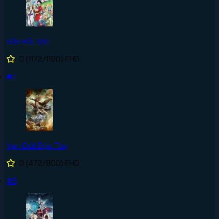
Đảo Hải Tặc
0
(1172/1190)
FHD
#4
Vạn Giới Độc Tôn
0
(472/800)
FHD
#5