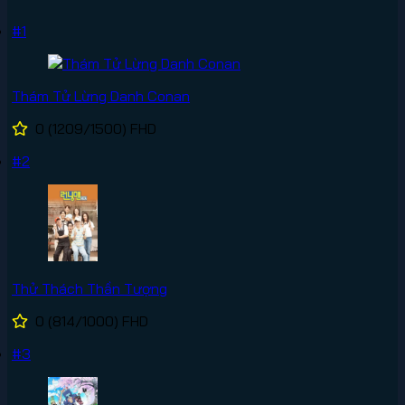
#1
Thám Tử Lừng Danh Conan
0
(1209/1500)
FHD
#2
Thử Thách Thần Tượng
0
(814/1000)
FHD
#3