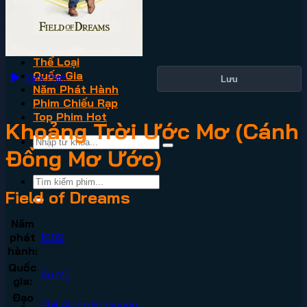
VN2
Phim Lẻ
Phim Bộ
Thể Loại
Quốc Gia
Xem Phim
Lưu
Năm Phát Hành
Phim Chiếu Rạp
Top Phim Hot
Khoảng Trời Ước Mơ (Cánh
Đồng Mơ Ước)
Field of Dreams
Năm
phát
1989
hành:
Quốc
Âu Mỹ
gia:
Đạo
Phil Alden Robinson
,