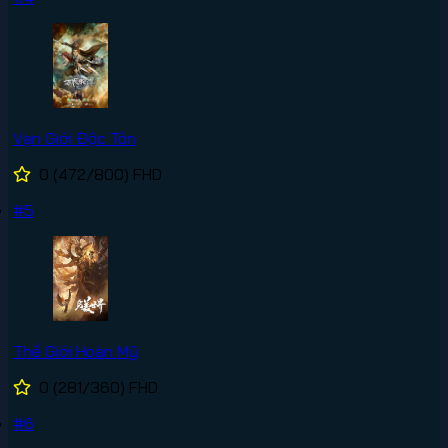
Vạn Giới Độc Tôn
0
(472/800)
FHD
#5
Thế Giới Hoàn Mỹ
0
(281/360)
FHD
#6