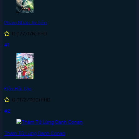
Phàm Nhân Tu Tiên
0
(177/176)
FHD
#1
Đảo Hải Tặc
0
(1172/1190)
FHD
#2
Thám Tử Lừng Danh Conan