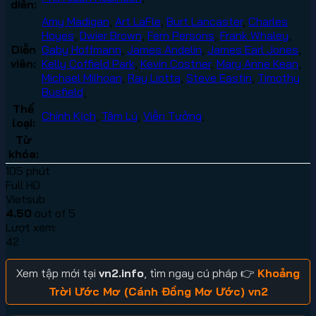
diễn:
Amy Madigan
,
Art LaFle
,
Burt Lancaster
,
Charles
Hoyes
,
Dwier Brown
,
Fern Persons
,
Frank Whaley
,
Diễn
Gaby Hoffmann
,
James Andelin
,
James Earl Jones
,
viên:
Kelly Coffield Park
,
Kevin Costner
,
Mary Anne Kean
,
Michael Milhoan
,
Ray Liotta
,
Steve Eastin
,
Timothy
Busfield
,
Thể
Chính Kịch
,
Tâm Lý
,
Viễn Tưởng
,
loại:
Từ
khóa:
105 phút
Full HD
Vietsub
4.50
out of 5
Lượt xem:
42
Xem tập mới tại
vn2.info
, tìm ngay cú pháp 👉
Khoảng
Trời Ước Mơ (Cánh Đồng Mơ Ước) vn2