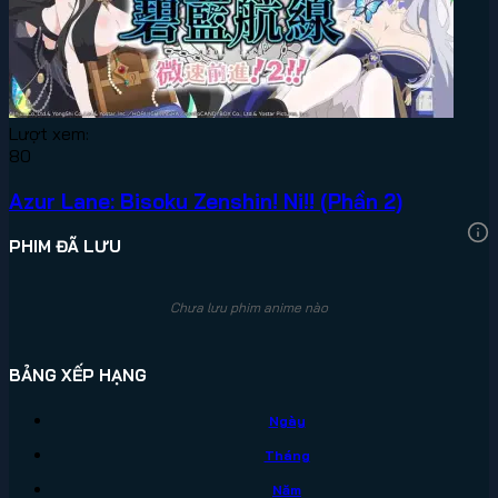
Lượt xem:
80
Azur Lane: Bisoku Zenshin! Ni!! (Phần 2)
PHIM ĐÃ LƯU
Chưa lưu phim anime nào
BẢNG XẾP HẠNG
Ngày
Tháng
Năm