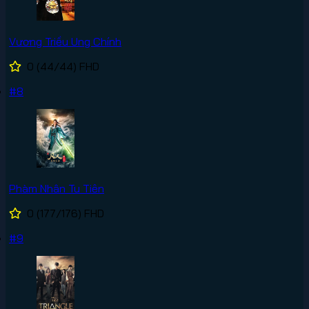
Vương Triều Ung Chính
0
(44/44)
FHD
#8
Phàm Nhân Tu Tiên
0
(177/176)
FHD
#9