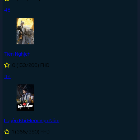
#5
Tiên Nghịch
0
(153/200)
FHD
#6
Luyện Khí Mười Vạn Năm
1
(366/380)
FHD