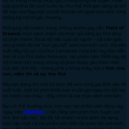
của quá khứ lần lượt bước ra, như thể thời gian dừng lại chỉ
để trao cho Ray một cơ hội thứ hai với người cha mình từng
không kịp nói lời yêu thương.
Không kỹ xảo hoành tráng, không drama gay cấn,
Field of
Dreams
chọn cách chạm vào khán giả bằng sự tĩnh lặng
và chân thành. Đó là nỗi tiếc nuối rất người – cái cảm giác
ước gì mình đã nói “con yêu bố” sớm hơn một chút. Với diễn
xuất đầy nội lực của Burt Lancaster cùng bàn tay đạo diễn
tinh tế của Phil Alden Robinson, tác phẩm năm 1989 này đã
trở thành một trong những bộ phim được yêu thích nhất
của điện ảnh Mỹ – không phải vì bóng chày, mà vì
tình cha
con, niềm tin và sự tha thứ
.
Nếu bạn đang tìm một bộ phim để xem cùng gia đình vào tối
cuối tuần, một bộ phim khiến bạn muốn gọi ngay cho bố mẹ
khi credit vừa chạy – đây chính là lựa chọn dành cho bạn.
Bạn có thể thưởng thức trọn vẹn tác phẩm cảm động này
ngay trên
VN2Phim
– nền tảng xem phim trực tuyến với
hình ảnh sắc nét, tốc độ tải nhanh và kho phim đa dạng,
luôn cập nhật cả tác phẩm kinh điển lẫn bom tấn mới nhất,
mang đến trải nghiệm điện ảnh trọn vẹn cho khán giả Việt.