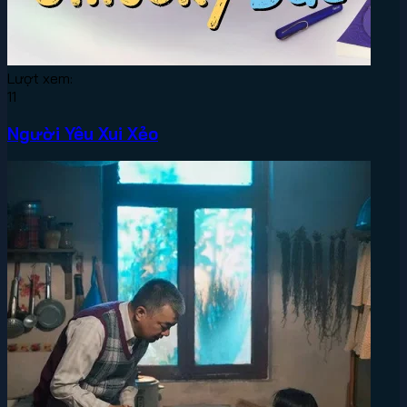
Lượt xem:
11
Người Yêu Xui Xẻo