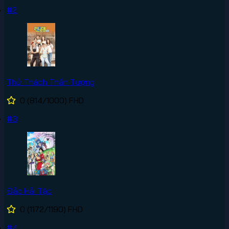
#2
Thử Thách Thần Tượng
0
(814/1000)
FHD
#3
Đảo Hải Tặc
0
(1172/1190)
FHD
#4