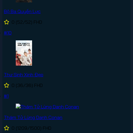
Bộ Ba Quyền Lực
0
(52/52)
FHD
#10
Thư Sinh Xinh Đẹp
0
(36/36)
FHD
#1
Thám Tử Lừng Danh Conan
0
(1209/1500)
FHD