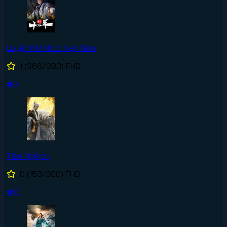
Luyện Khí Mười Vạn Năm
1
(366/380)
FHD
#9
Tiên Nghịch
0
(153/200)
FHD
#10