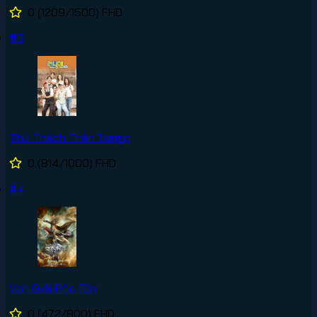
0
(1209/1500)
FHD
#3
Thử Thách Thần Tượng
0
(814/1000)
FHD
#4
Vạn Giới Độc Tôn
0
(472/800)
FHD