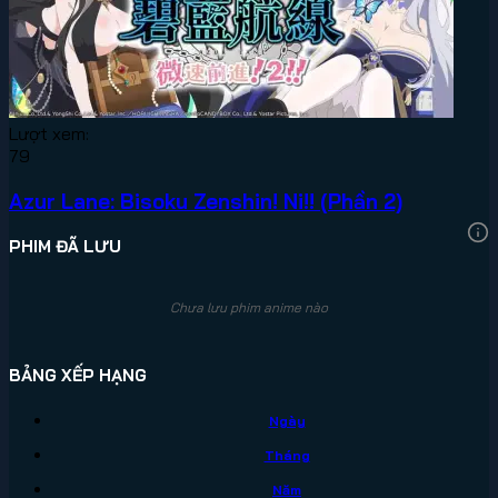
Lượt xem:
79
Azur Lane: Bisoku Zenshin! Ni!! (Phần 2)
PHIM ĐÃ LƯU
Chưa lưu phim anime nào
BẢNG XẾP HẠNG
Ngày
Tháng
Năm