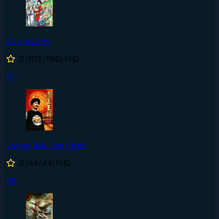
Đảo Hải Tặc
0
(1172/1190)
FHD
#4
Vương Triều Ung Chính
0
(44/44)
FHD
#5