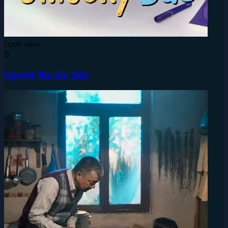
Lượt xem:
9
Người Yêu Xui Xẻo