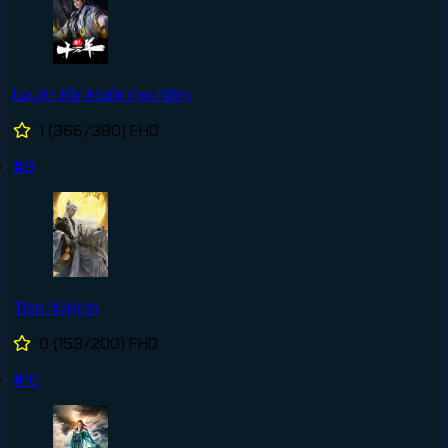
Luyện Khí Mười Vạn Năm
1
(366/380)
FHD
#9
Tiên Nghịch
0
(153/200)
FHD
#10