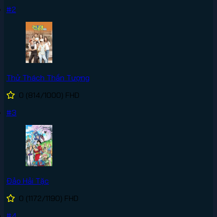
#2
Thử Thách Thần Tượng
0
(814/1000)
FHD
#3
Đảo Hải Tặc
0
(1172/1190)
FHD
#4