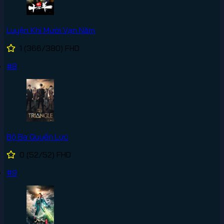
Luyện Khí Mười Vạn Năm
1
(366/380)
FHD
#8
Bộ Ba Quyền Lực
0
(52/52)
FHD
#9