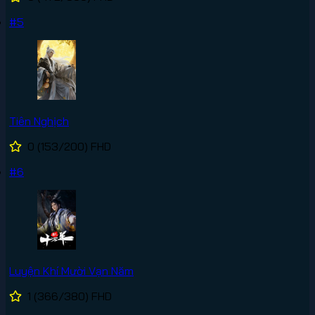
#5
Tiên Nghịch
0
(153/200)
FHD
#6
Luyện Khí Mười Vạn Năm
1
(366/380)
FHD