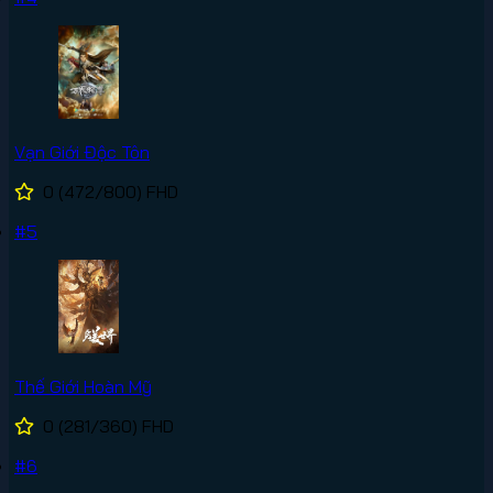
Vạn Giới Độc Tôn
0
(472/800)
FHD
#5
Thế Giới Hoàn Mỹ
0
(281/360)
FHD
#6