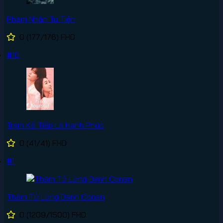
Phàm Nhân Tu Tiên
0
(177/176)
FHD
#10
Trạm Kế Tiếp Là Hạnh Phúc
0
(41/41)
FHD
#1
Thám Tử Lừng Danh Conan
0
(1209/1500)
FHD