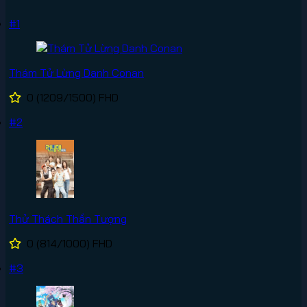
#1
Thám Tử Lừng Danh Conan
0
(1209/1500)
FHD
#2
Thử Thách Thần Tượng
0
(814/1000)
FHD
#3