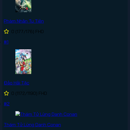
Phàm Nhân Tu Tiên
0
(177/176)
FHD
#1
Đảo Hải Tặc
0
(1172/1190)
FHD
#2
Thám Tử Lừng Danh Conan