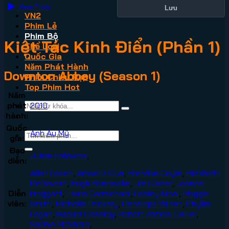
Xem Phim
Lưu
VN2
Phim Lẻ
Phim Bộ
Kiệt Tác Kinh Điển (Phần 1)
Thể Loại
Quốc Gia
Năm Phát Hành
Downton Abbey (Season 1)
Phim Chiếu Rạp
Top Phim Hot
Năm
phát
2010
hành:
Quốc
Anh
Âu Mỹ
gia:
Đạo
Julian Fellowes
,
diễn:
Allen Leech
,
Amaëlle Cun
,
Brendan Coyle
,
Elizabeth
McGovern
,
Hugh Bonneville
,
Jim Carter
,
Joanne
Diễn
Froggatt
,
Laura Carmichael
,
Lesley Nicol
,
Maggie
viên:
Smith
,
Michelle Dockery
,
Penelope Wilton
,
Phyllis
Logan
,
Raquel Cassidy
,
Robert James-Collier
,
Sophie McShera
,