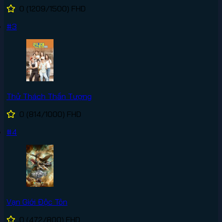
0
(1209/1500)
FHD
#3
Thử Thách Thần Tượng
0
(814/1000)
FHD
#4
Vạn Giới Độc Tôn
0
(472/800)
FHD