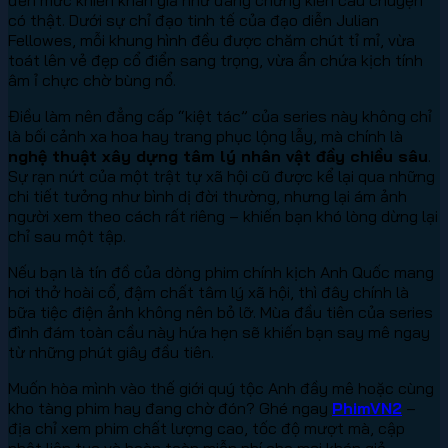
có thật. Dưới sự chỉ đạo tinh tế của đạo diễn Julian
Fellowes, mỗi khung hình đều được chăm chút tỉ mỉ, vừa
toát lên vẻ đẹp cổ điển sang trọng, vừa ẩn chứa kịch tính
âm ỉ chực chờ bùng nổ.
Điều làm nên đẳng cấp “kiệt tác” của series này không chỉ
là bối cảnh xa hoa hay trang phục lộng lẫy, mà chính là
nghệ thuật xây dựng tâm lý nhân vật đầy chiều sâu
.
Sự rạn nứt của một trật tự xã hội cũ được kể lại qua những
chi tiết tưởng như bình dị đời thường, nhưng lại ám ảnh
người xem theo cách rất riêng – khiến bạn khó lòng dừng lại
chỉ sau một tập.
Nếu bạn là tín đồ của dòng phim chính kịch Anh Quốc mang
hơi thở hoài cổ, đậm chất tâm lý xã hội, thì đây chính là
bữa tiệc điện ảnh không nên bỏ lỡ. Mùa đầu tiên của series
đình đám toàn cầu này hứa hẹn sẽ khiến bạn say mê ngay
từ những phút giây đầu tiên.
Muốn hòa mình vào thế giới quý tộc Anh đầy mê hoặc cùng
kho tàng phim hay đang chờ đón? Ghé ngay
PhimVN2
–
địa chỉ xem phim chất lượng cao, tốc độ mượt mà, cập
nhật liên tục và hoàn toàn miễn phí cho mọi khán giả.