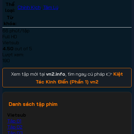
Thể
Chính Kịch
,
Tâm Lý
,
loại:
Từ
khóa:
66 phút/tập
Full HD
Vietsub
4.50
out of 5
Lượt xem:
190
Xem tập mới tại
vn2.info
, tìm ngay cú pháp 👉
Kiệt
Tác Kinh Điển (Phần 1) vn2
Danh sách tập phim
Vietsub
Tập 01
Tập 02
Tập 03