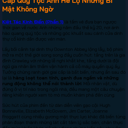
Cấp Quý Tộc Anh Hé Lộ Những Bí
Mật Không Ngờ
Kiệt Tác Kinh Điển (Phần 1)
là tấm vé đưa bạn ngược
thời gian về nước Anh những năm đầu thế kỷ 20, nơi ánh
hào quang quý tộc và những góc khuất sau cánh cửa dinh
thự cổ kính dần được vén màn.
Lấy bối cảnh tại dinh thự Downton Abbey lộng lẫy, bộ phim
mở ra một thế giới song song đầy cuốn hút: tầng trên là gia
đình Crawley với những lễ nghi khắt khe, tầng dưới là đội
ngũ gia nhân âm thầm vận hành cả cỗ máy quyền quý ấy.
Tưởng chừng ranh giới giai cấp là bất biến, nhưng ẩn sau đó
lại là
hàng loạt toan tính, ganh đua ngầm và những
rung động không thể nói thành lời
. Mỗi nhân vật, dù
đứng ở vị trí nào trong ngôi nhà, đều mang một câu chuyện
riêng khiến người xem tò mò muốn khám phá đến cùng.
Sức hút của phim đến từ dàn diễn viên gạo cội: Hugh
Bonneville, Elizabeth McGovern, Jim Carter, Joanne
Froggatt cùng nhiều gương mặt thực lực khác đã biến từng
phân đoạn thành những lát cắt tâm lý sắc bén, chân thực
đến mức khiến khán giả như đang chứng kiến câu chuyện