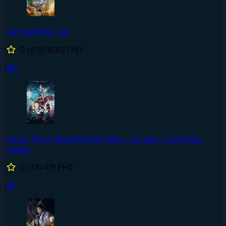
Vạn Giới Độc Tôn
0
(472/800)
FHD
#6
Huyền Thoại Thay Đổi Vận Mệnh / Truyền Thuyết Hầu
Vương
0
(43/43)
FHD
#7