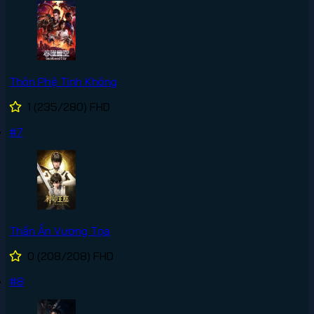
Thôn Phệ Tinh Không
1
(235/280)
FHD
#7
Thần Ấn Vương Tọa
0
(208/208)
FHD
#8