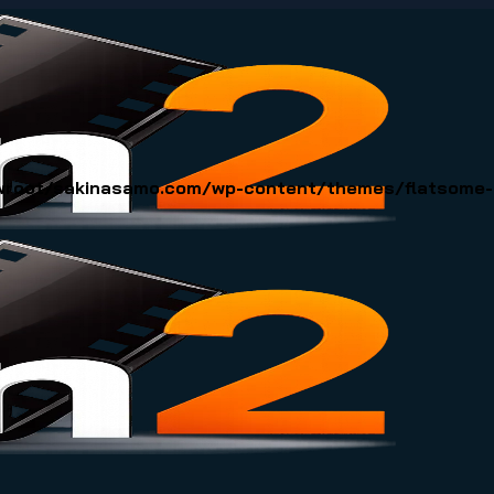
oot/sakinasamo.com/wp-content/themes/flatsome-ch