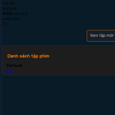
Full HD
Vietsub
4.50
out of 5
Lượt xem:
70
Xem tập mới 
Danh sách tập phim
Vietsub
Full