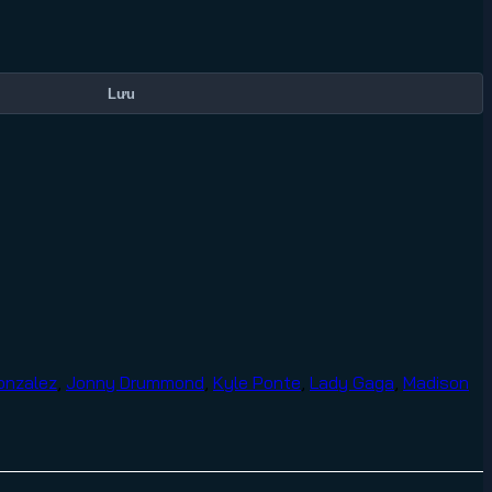
Lưu
onzalez
,
Jonny Drummond
,
Kyle Ponte
,
Lady Gaga
,
Madison