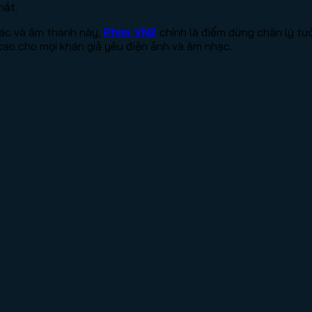
mắt.
iác và âm thanh này,
Phim VN2
chính là điểm dừng chân lý tưở
cao cho mọi khán giả yêu điện ảnh và âm nhạc.