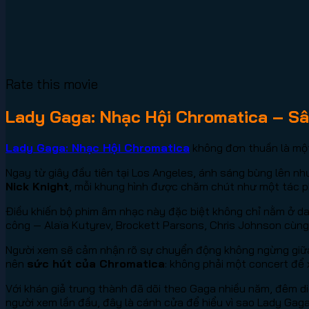
Rate this movie
Lady Gaga: Nhạc Hội Chromatica – S
Lady Gaga: Nhạc Hội Chromatica
không đơn thuần là một
Ngay từ giây đầu tiên tại Los Angeles, ánh sáng bùng lên n
Nick Knight
, mỗi khung hình được chăm chút như một tác p
Điều khiến bộ phim âm nhạc này đặc biệt không chỉ nằm ở d
công — Alaïa Kutyrev, Brockett Parsons, Chris Johnson cùng
Người xem sẽ cảm nhận rõ sự chuyển động không ngừng giữa 
nên
sức hút của Chromatica
: không phải một concert để
Với khán giả trung thành đã dõi theo Gaga nhiều năm, đêm diễ
người xem lần đầu, đây là cánh cửa để hiểu vì sao Lady Gag