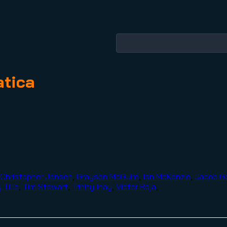
atica
Christopher Jensen
,
Grayson McGuire
,
Ian McKenzie
,
Jacob G
 Tillo
,
Tim Stewart
,
Trinity Inay
,
Víctor Roja
,