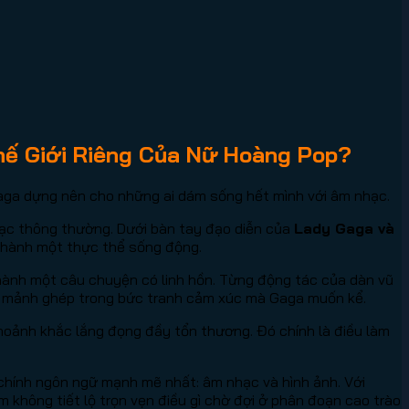
hế Giới Riêng Của Nữ Hoàng Pop?
Gaga dựng nên cho những ai dám sống hết mình với âm nhạc.
nhạc thông thường. Dưới bàn tay đạo diễn của
Lady Gaga và
 thành một thực thể sống động.
hành một câu chuyện có linh hồn. Từng động tác của dàn vũ
là mảnh ghép trong bức tranh cảm xúc mà Gaga muốn kể.
hoảnh khắc lắng đọng đầy tổn thương. Đó chính là điều làm
g chính ngôn ngữ mạnh mẽ nhất: âm nhạc và hình ảnh. Với
im không tiết lộ trọn vẹn điều gì chờ đợi ở phân đoạn cao trào