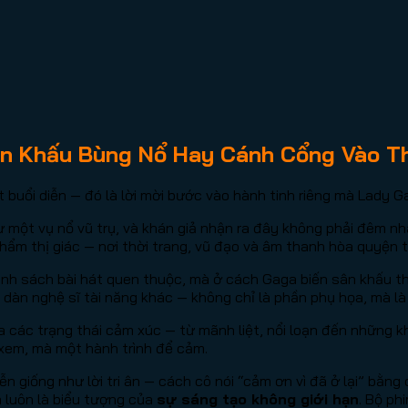
ân Khấu Bùng Nổ Hay Cánh Cổng Vào T
 buổi diễn — đó là lời mời bước vào hành tinh riêng mà Lady 
hư một vụ nổ vũ trụ, và khán giả nhận ra đây không phải đêm 
hẩm thị giác — nơi thời trang, vũ đạo và âm thanh hòa quyện
anh sách bài hát quen thuộc, mà ở cách Gaga biến sân khấu t
 dàn nghệ sĩ tài năng khác — không chỉ là phần phụ họa, mà 
các trạng thái cảm xúc — từ mãnh liệt, nổi loạn đến những k
 xem, mà một hành trình để cảm.
n giống như lời tri ân — cách cô nói “cảm ơn vì đã ở lại” bằn
a luôn là biểu tượng của
sự sáng tạo không giới hạn
. Bộ ph