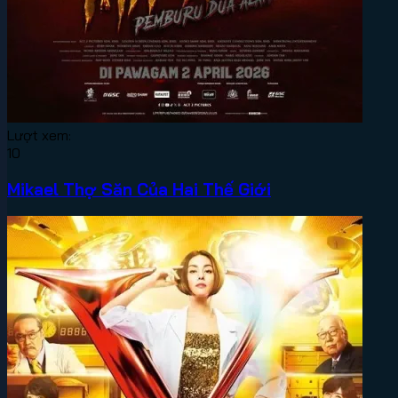
Lượt xem:
10
Mikael Thợ Săn Của Hai Thế Giới