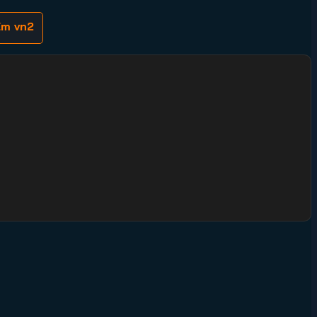
Em vn2