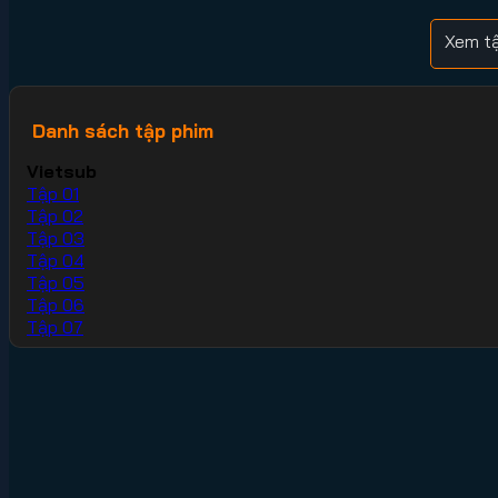
Xem tậ
Danh sách tập phim
Vietsub
Tập 01
Tập 02
Tập 03
Tập 04
Tập 05
Tập 06
Tập 07