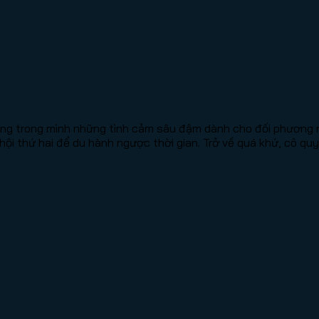
ng trong mình những tình cảm sâu đậm dành cho đối phương nh
i thứ hai để du hành ngược thời gian. Trở về quá khứ, cô qu