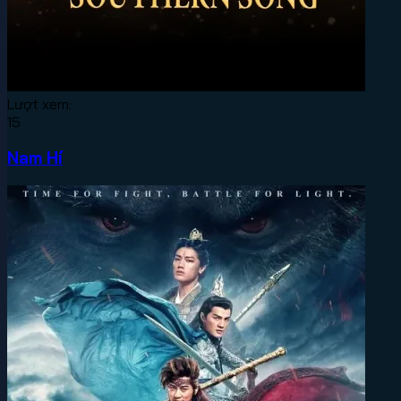
Lượt xem:
15
Nam Hí