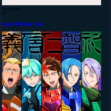
Lượt xem:
51
Cưới Giả Yêu Thật