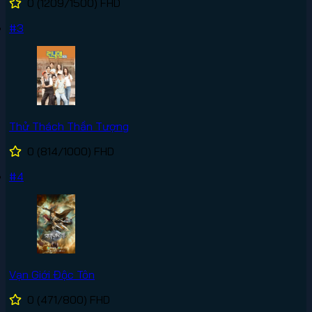
0
(1209/1500)
FHD
#3
Thử Thách Thần Tượng
0
(814/1000)
FHD
#4
Vạn Giới Độc Tôn
0
(471/800)
FHD