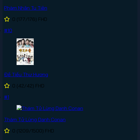
Phàm Nhân Tu Tiên
0
(177/176)
FHD
#10
Đề Tiếu Thư Hương
0
(42/42)
FHD
#1
Thám Tử Lừng Danh Conan
0
(1209/1500)
FHD