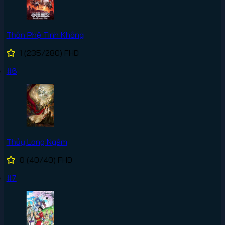
Thôn Phệ Tinh Không
1
(235/280)
FHD
#6
Thủy Long Ngâm
0
(40/40)
FHD
#7