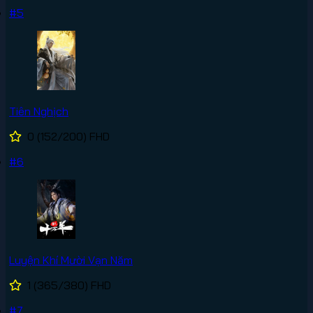
#5
Tiên Nghịch
0
(152/200)
FHD
#6
Luyện Khí Mười Vạn Năm
1
(365/380)
FHD
#7