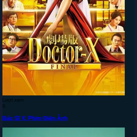
Lượt xem:
6
Bác Sĩ X: Phim Điện Ảnh