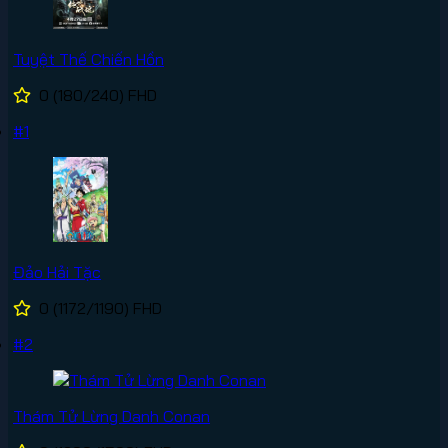
Tuyệt Thế Chiến Hồn
0
(180/240)
FHD
#1
Đảo Hải Tặc
0
(1172/1190)
FHD
#2
Thám Tử Lừng Danh Conan