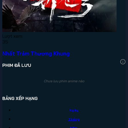
Lượt xem:
35
Nhất Trảm Thương Khung
PHIM ĐÃ LƯU
Chưa lưu phim anime nào
BẢNG XẾP HẠNG
Ngày
Tháng
Năm