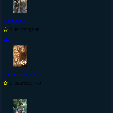
Tiên Nghịch
0
(152/200)
FHD
#9
Thế Giới Hoàn Mỹ
0
(280/280)
FHD
#10