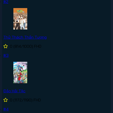
#2
Thử Thách Thần Tượng
0
(814/1000)
FHD
#3
Đảo Hải Tặc
0
(1172/1190)
FHD
#4