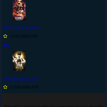
Thôn Phệ Tinh Không
1
(235/280)
FHD
#10
Thần Ấn Vương Tọa
0
(208/208)
FHD
Phim VN2 (vn2.info) là nền tảng xem phim trực tuyến miễn