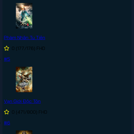
Phàm Nhân Tu Tiên
0
(177/176)
FHD
#5
Vạn Giới Độc Tôn
0
(471/800)
FHD
#6