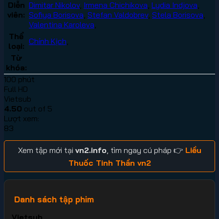
Diễn
Dimitar Nikolov
,
Irmena Chichikova
,
Lydia Indjova
,
viên:
Sofiya Borisova
,
Stefan Valdobrev
,
Stela Borisova
,
Valentina Karoleva
,
Thể
Chính Kịch
,
loại:
Từ
khóa:
100 phút
Full HD
Vietsub
4.50
out of 5
Lượt xem:
83
Xem tập mới tại
vn2.info
, tìm ngay cú pháp 👉
Liều
Thuốc Tinh Thần vn2
Danh sách tập phim
Vietsub