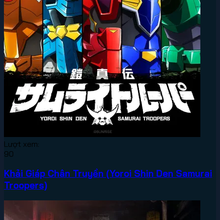
Lượt xem:
90
Khải Giáp Chân Truyền (Yoroi Shin Den Samurai
Troopers)