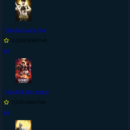
Thần Ấn Vương Tọa
0
(208/208)
FHD
#7
Thôn Phệ Tinh Không
1
(235/280)
FHD
#8