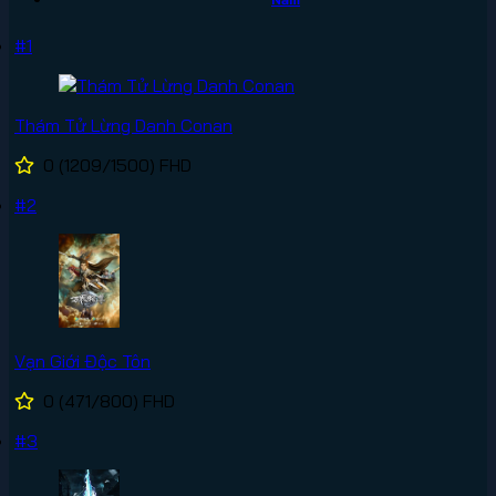
#1
Thám Tử Lừng Danh Conan
0
(1209/1500)
FHD
#2
Vạn Giới Độc Tôn
0
(471/800)
FHD
#3