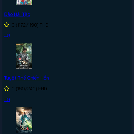
Đảo Hải Tặc
0
(1172/1190)
FHD
#8
Tuyệt Thế Chiến Hồn
0
(180/240)
FHD
#9