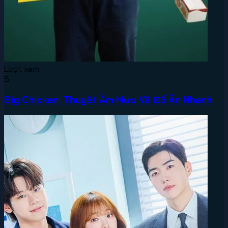
Lượt xem:
5
Big Chicken: Thuyết Âm Mưu Về Đồ Ăn Nhanh