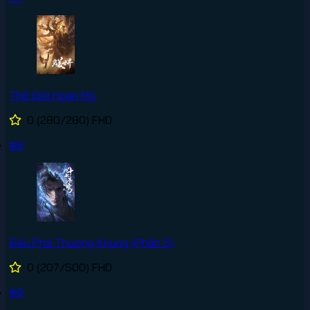
Thế Giới Hoàn Mỹ
0
(280/280)
FHD
#8
Đấu Phá Thương Khung (Phần 5)
0
(207/500)
FHD
#9