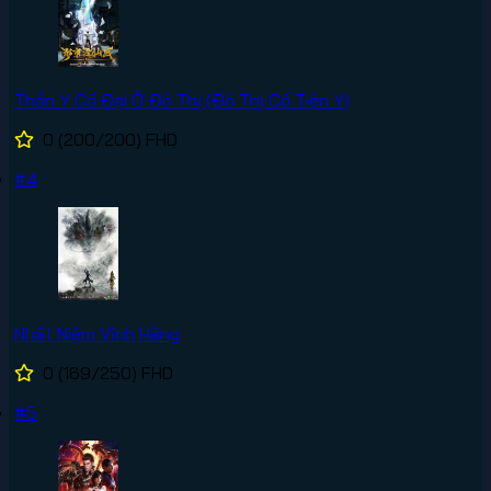
Thần Y Cổ Đại Ở Đô Thị (Đô Thị Cổ Tiên Y)
0
(200/200)
FHD
#4
Nhất Niệm Vĩnh Hằng
0
(169/250)
FHD
#5