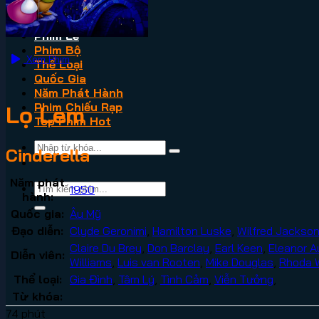
VN2
Phim Lẻ
Phim Bộ
Xem Phim
Thể Loại
Quốc Gia
Năm Phát Hành
Phim Chiếu Rạp
Lọ Lem
Top Phim Hot
Cinderella
Năm phát
1950
hành:
Quốc gia:
Âu Mỹ
Đạo diễn:
Clyde Geronimi
,
Hamilton Luske
,
Wilfred Jackso
Claire Du Brey
,
Don Barclay
,
Earl Keen
,
Eleanor A
Diễn viên:
Williams
,
Luis van Rooten
,
Mike Douglas
,
Rhoda W
Thể loại:
Gia Đình
,
Tâm Lý
,
Tình Cảm
,
Viễn Tưởng
,
Từ khóa:
74 phút