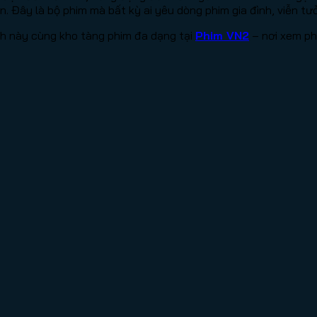
ến. Đây là bộ phim mà bất kỳ ai yêu dòng phim gia đình, viễn t
ch này cùng kho tàng phim đa dạng tại
Phim VN2
– nơi xem ph