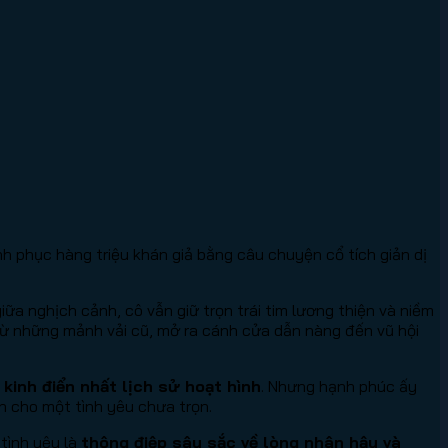
h phục hàng triệu khán giả bằng câu chuyện cổ tích giản dị
a nghịch cảnh, cô vẫn giữ trọn trái tim lương thiện và niềm
 từ những mảnh vải cũ, mở ra cánh cửa dẫn nàng đến vũ hội
inh điển nhất lịch sử hoạt hình
. Nhưng hạnh phúc ấy
n cho một tình yêu chưa trọn.
tình yêu là
thông điệp sâu sắc về lòng nhân hậu và