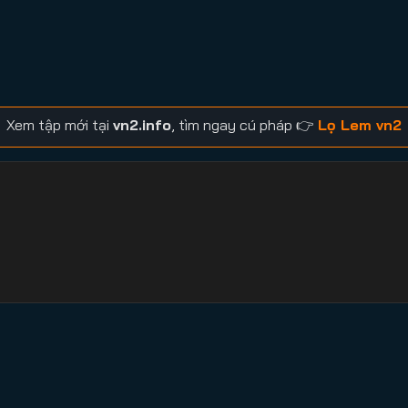
Xem tập mới tại
vn2.info
, tìm ngay cú pháp 👉
Lọ Lem vn2