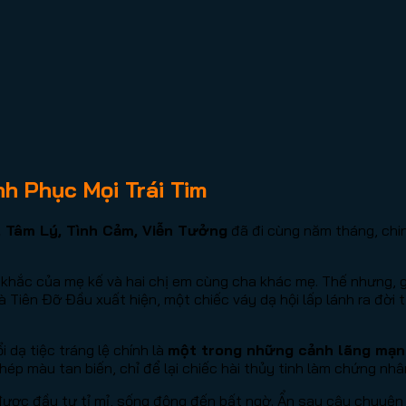
h Phục Mọi Trái Tim
, Tâm Lý, Tình Cảm, Viễn Tưởng
đã đi cùng năm tháng, chin
khắc của mẹ kế và hai chị em cùng cha khác mẹ. Thế nhưng, giữ
 Tiên Đỡ Đầu xuất hiện, một chiếc váy dạ hội lấp lánh ra đời
dạ tiệc tráng lệ chính là
một trong những cảnh lãng mạn k
ép màu tan biến, chỉ để lại chiếc hài thủy tinh làm chứng nhâ
được đầu tư tỉ mỉ, sống động đến bất ngờ. Ẩn sau câu chuyện 