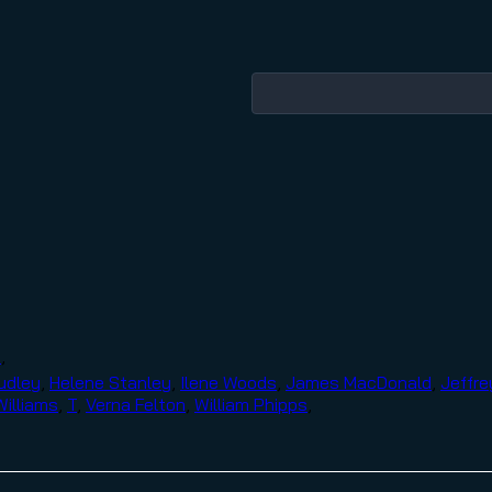
n
,
udley
,
Helene Stanley
,
Ilene Woods
,
James MacDonald
,
Jeffre
illiams
,
T
,
Verna Felton
,
William Phipps
,