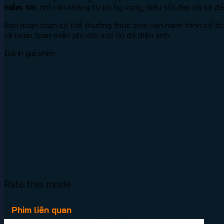
niềm tin
: chỉ cần không từ bỏ hy vọng, điều tốt đẹp rồi sẽ đ
Bạn hoàn toàn có thể thưởng thức trọn vẹn hành trình cổ tí
và hoàn toàn miễn phí cho mọi tín đồ điện ảnh.
Đánh giá phim
Rate this movie
Phim liên quan