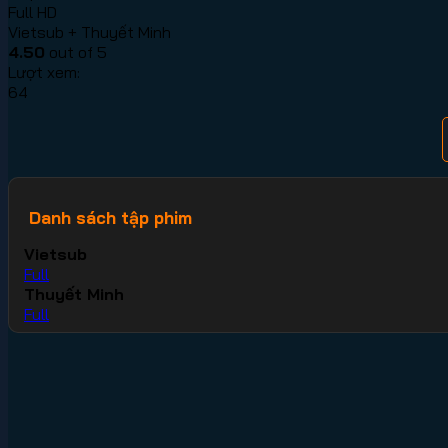
Full HD
Vietsub + Thuyết Minh
4.50
out of 5
Lượt xem:
64
Danh sách tập phim
Vietsub
Full
Thuyết Minh
Full