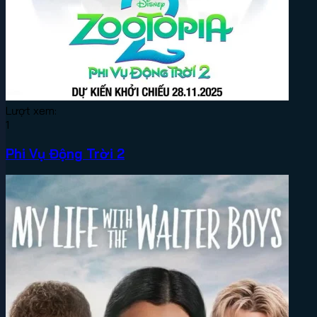
Lượt xem:
1
Phi Vụ Động Trời 2