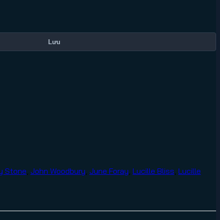
Lưu
y Stone
,
John Woodbury
,
June Foray
,
Lucille Bliss
,
Lucille