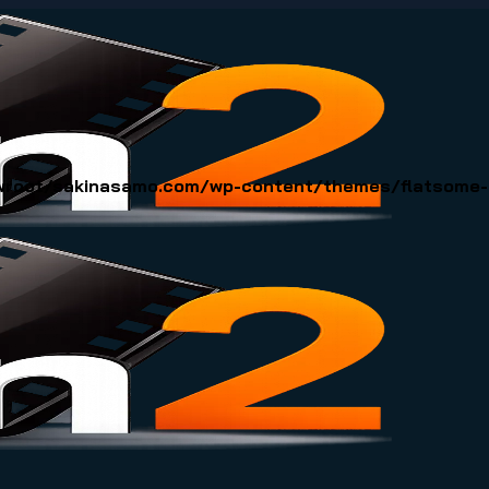
oot/sakinasamo.com/wp-content/themes/flatsome-ch