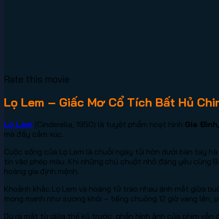
Rate this movie
Lọ Lem – Giấc Mơ Cổ Tích Bất Hủ Chin
Lọ Lem
(Cinderella, 1950) là tuyệt phẩm hoạt hình
Gia Đình
mà đầy cảm xúc.
Cuộc sống của Lọ Lem là chuỗi ngày tủi hờn dưới bàn tay hà 
tin vào phép màu. Khi những chú chuột nhỏ đáng yêu cùng Bà
hoàng gia định mệnh.
Khoảnh khắc Lọ Lem và hoàng tử trao nhau ánh mắt giữa buổi 
mong manh như sương khói – tiếng chuông 12 giờ vang lên, ph
Dù ra mắt từ giữa thế kỷ trước, phần hình ảnh của phim vẫn 