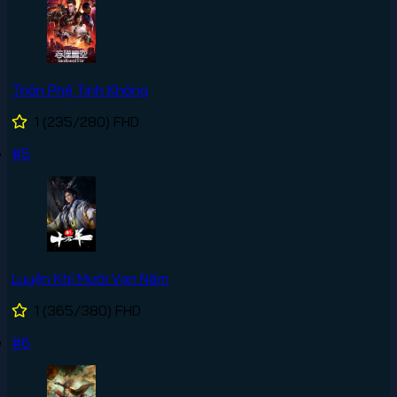
Thôn Phệ Tinh Không
1
(235/280)
FHD
#5
Luyện Khí Mười Vạn Năm
1
(365/380)
FHD
#6