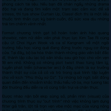
phong cách tài liệu. Nếu bạn đã chán ngấy những drama
độc hại và đang tìm kiếm một trạm sạc cảm xúc để xả
stress, thì tựa show Curtain Up, Class! đích thị là một liều
thuốc tinh thần cực kỳ bánh cuốn, đủ sức xoa dịu những
trái tim chênh vênh nhất.
Format chương trình gạt bỏ hoàn toàn ánh hào quang
showbiz, ném nữ diễn viên phái thực lực Kim Tae Ri cùng
cậu út Choi Hyun Wook và ca sĩ Kangnam về một ngôi
trường tiểu học vùng quê đang đứng trước nguy cơ đóng
cửa. Tại đây, bộ ba hóa thân thành những giáo viên bất đắc
dĩ, thành lập câu lạc bộ sân khấu sau giờ học cho vỏn vẹn
18 em nhỏ. Không có những plot twist thao túng tâm lý,
tuyến phát triển (character arc) ở đây chính là sự trưởng
thành thật sự của cả cô và trò trong quá trình tập luyện
cho vở kịch “Phù thủy xứ Oz”. Từ những bỡ ngỡ, bất đồng
quan điểm đến khoảnh khắc thấu hiểu vỡ òa, mọi tương tác
đời thường đều diễn ra vô cùng trần trụi và chân thực.
Được nhào nặn bởi ekip sừng sỏ, phần nhìn (visual) của
chương trình thực sự “out trình” nhờ việc không lạm dụng
filter giả trân, lột tả trọn vẹn vibe mộc mạc của vùng nông
thôn ngập tràn ánh nắng. Pacing (nhịp độ) trôi qua một