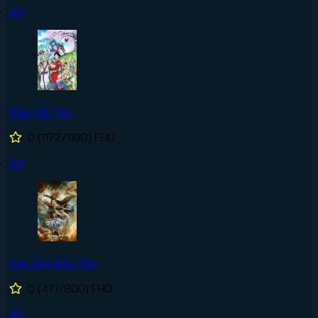
#3
Đảo Hải Tặc
0
(1172/1190)
FHD
#4
Vạn Giới Độc Tôn
0
(471/800)
FHD
#5