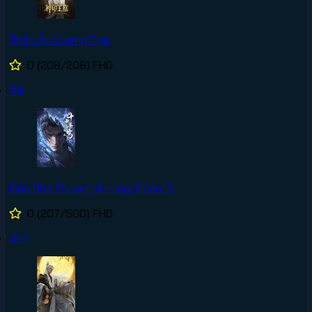
Thần Ấn Vương Tọa
0
(208/208)
FHD
#9
Đấu Phá Thương Khung (Phần 5)
0
(207/500)
FHD
#10