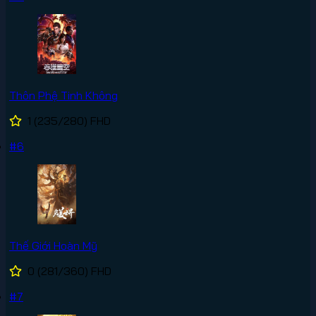
Thôn Phệ Tinh Không
1
(235/280)
FHD
#6
Thế Giới Hoàn Mỹ
0
(281/360)
FHD
#7