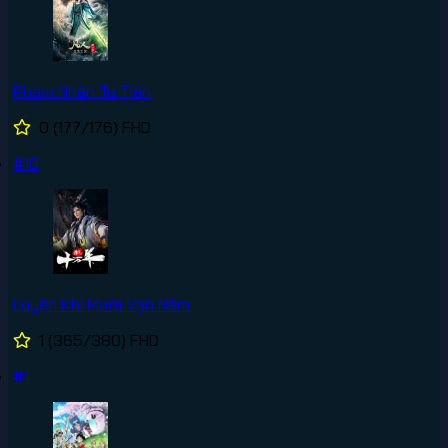
Phàm Nhân Tu Tiên
0
(177/176)
FHD
#10
Luyện Khí Mười Vạn Năm
1
(365/380)
FHD
#1