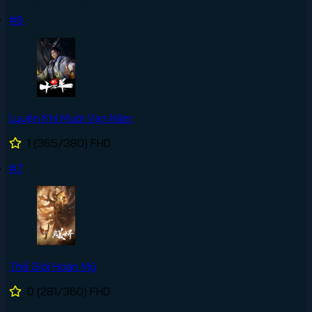
#6
Luyện Khí Mười Vạn Năm
1
(365/380)
FHD
#7
Thế Giới Hoàn Mỹ
0
(281/360)
FHD