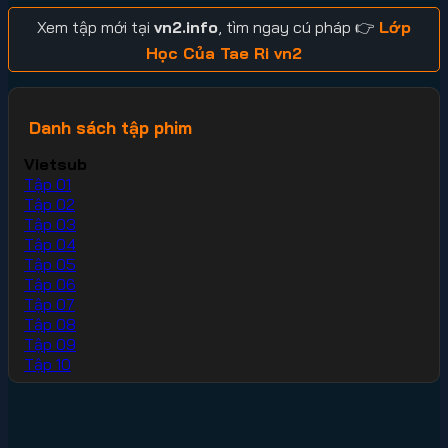
Xem tập mới tại
vn2.info
, tìm ngay cú pháp 👉
Lớp
Học Của Tae Ri vn2
Danh sách tập phim
Vietsub
Tập 01
Tập 02
Tập 03
Tập 04
Tập 05
Tập 06
Tập 07
Tập 08
Tập 09
Tập 10