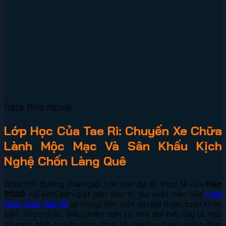
Rate this movie
Lớp Học Của Tae Ri: Chuyến Xe Chữa
Lành Mộc Mạc Và Sân Khấu Kịch
Nghệ Chốn Làng Quê
Giữa một đường đua ngập tràn các dự án thực tế của
Hàn
2026
với kịch bản giật gân đấu trí, sự xuất hiện của
Lớp
Học Của Tae Ri
lại mang đến một làn gió hoàn toàn khác
biệt. Thực chất, siêu phẩm đến từ nhà đài tvN này là một
chương trình truyền hình thực tế (reality show) mang đậm