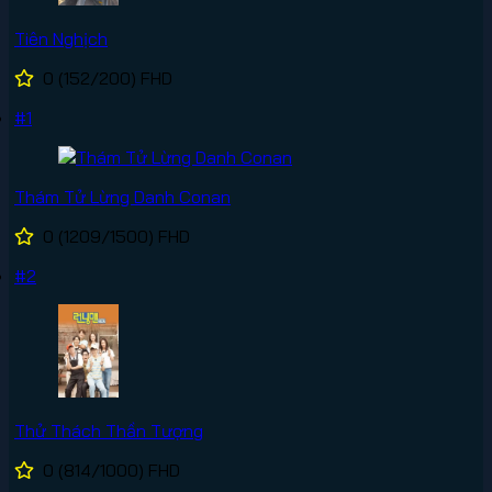
Tiên Nghịch
0
(152/200)
FHD
#1
Thám Tử Lừng Danh Conan
0
(1209/1500)
FHD
#2
Thử Thách Thần Tượng
0
(814/1000)
FHD