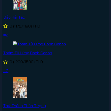
Đảo Hải Tặc
0
(1172/1190)
FHD
#2
Thám Tử Lừng Danh Conan
0
(1209/1500)
FHD
#3
Thử Thách Thần Tượng