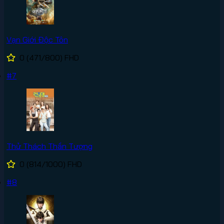
Vạn Giới Độc Tôn
0
(471/800)
FHD
#7
Thử Thách Thần Tượng
0
(814/1000)
FHD
#8