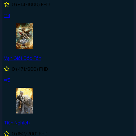
0
(814/1000)
FHD
#4
Vạn Giới Độc Tôn
0
(471/800)
FHD
#5
Tiên Nghịch
0
(152/200)
FHD