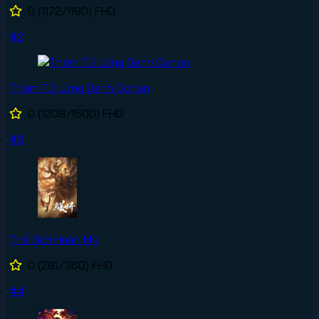
0
(1172/1190)
FHD
#2
Thám Tử Lừng Danh Conan
0
(1209/1500)
FHD
#3
Thế Giới Hoàn Mỹ
0
(281/360)
FHD
#4