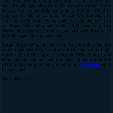
cách êm đềm kiểu slow-burn, kết hợp cùng dàn âm thanh
lofi cực kỳ nịnh mắt. Điểm sáng rực rỡ nhất chính là phản
ứng hóa học tấu hài rớt nước mắt của tổ hợp 3 giáo viên
thực tập, cộng hưởng với sự ngây ngô của các mầm non
nhí. Không cần những màn evil-edit (cắt ghép ác ý) câu
view, những nụ cười giòn tan nơi bục giảng vẫn đủ sức giữ
chân khán giả đến phút cuối cùng.
Gói gọn trong những tập phát sóng đong đầy nhân văn, tựa
show truyền hình này là một bức tranh thanh xuân tuyệt
đẹp dư sức đánh bay mọi áp lực deadline. Tạm gác lại
những bộn bề, pha một tách trà nóng và đắm chìm vào thế
giới tuổi thơ trong trẻo này trên nền tảng
VN2 Phim
ngay
hôm nay nhé!
Đánh giá phim