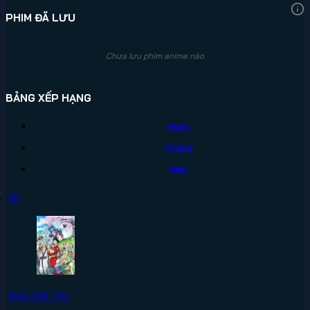
PHIM ĐÃ LƯU
Chưa lưu phim anime nào
BẢNG XẾP HẠNG
Ngày
Tháng
Năm
#1
Đảo Hải Tặc