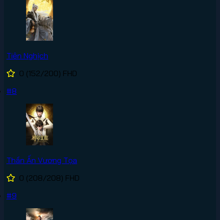
Tiên Nghịch
0
(152/200)
FHD
#8
Thần Ấn Vương Tọa
0
(208/208)
FHD
#9