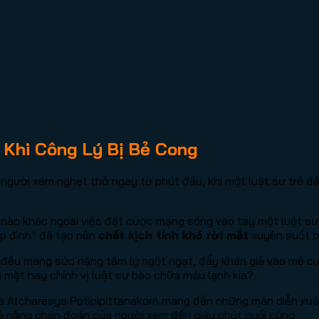
 Khi Công Lý Bị Bẻ Cong
n người xem nghẹt thở ngay từ phút đầu, khi một luật sư trẻ 
 nào khác ngoài việc đặt cược mạng sống vào tay một luật sư 
áp đình” đã tạo nên
chất kịch tính khó rời mắt
xuyên suốt b
đều mang sức nặng tâm lý ngột ngạt, đẩy khán giả vào mê cung
u mặt hay chính vị luật sư bào chữa máu lạnh kia?
và Atchareeya Potipipittanakorn mang đến những màn diễn xuấ
khả năng phán đoán của người xem đến giây phút cuối cùng.