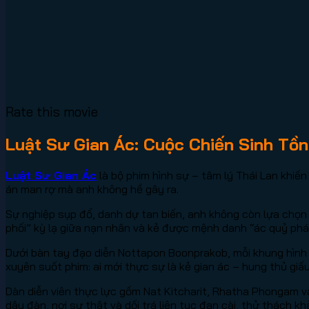
Rate this movie
Luật Sư Gian Ác: Cuộc Chiến Sinh Tồn
Luật Sư Gian Ác
là bộ phim hình sự – tâm lý Thái Lan khiế
án man rợ mà anh không hề gây ra.
Sự nghiệp sụp đổ, danh dự tan biến, anh không còn lựa chọn
phối” kỳ lạ giữa nạn nhân và kẻ được mệnh danh “ác quỷ ph
Dưới bàn tay đạo diễn Nottapon Boonprakob, mỗi khung hình 
xuyên suốt phim: ai mới thực sự là kẻ gian ác – hung thủ giấ
Dàn diễn viên thực lực gồm Nat Kitcharit, Rhatha Phongam 
dây đàn, nơi sự thật và dối trá liên tục đan cài, thử thách 