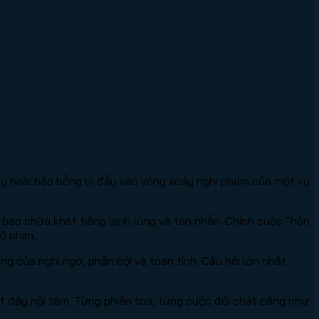
đầy hoài bão bỗng bị đẩy vào vòng xoáy nghi phạm của một vụ
bào chữa khét tiếng lạnh lùng và tàn nhẫn. Chính cuộc “hôn
ộ phim.
 của nghi ngờ, phản bội và toan tính. Câu hỏi lớn nhất
t đầy nội tâm. Từng phiên tòa, từng cuộc đối chất căng như