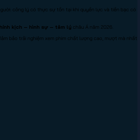
ười: công lý có thực sự tồn tại khi quyền lực và tiền bạc có
hính kịch – hình sự – tâm lý
châu Á năm 2026.
, đảm bảo trải nghiệm xem phim chất lượng cao, mượt mà nhất