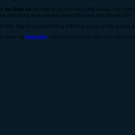
t Sư Gian Ác
còn đặt ra câu hỏi nhức nhối về bản chất con ng
 sẽ chọn đứng về lẽ phải hay đánh đổi lương tâm để sinh tồn?
 ám ảnh, đây là lựa chọn không thể bỏ qua cho fan dòng phim
c
ải nhanh tại
PhimVN2
– kho phim khổng lồ, cập nhật liên tục