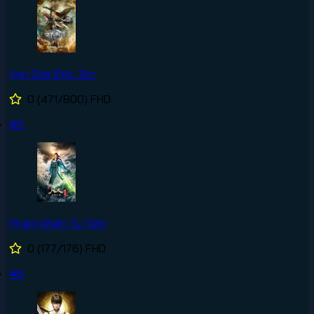
Vạn Giới Độc Tôn
0
(471/800)
FHD
#5
Phàm Nhân Tu Tiên
0
(177/176)
FHD
#6