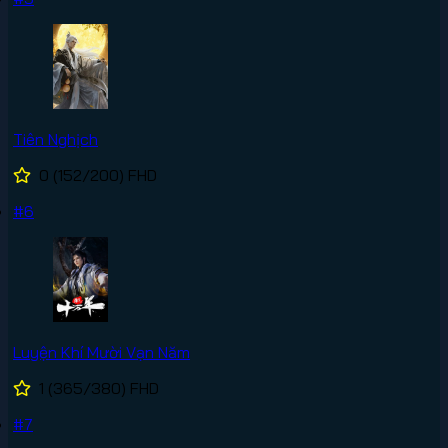
Tiên Nghịch
0
(152/200)
FHD
#6
Luyện Khí Mười Vạn Năm
1
(365/380)
FHD
#7