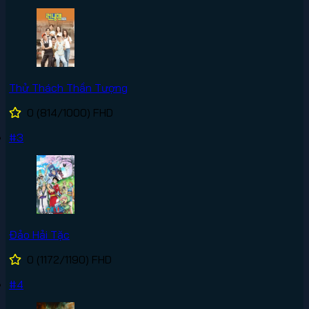
Thử Thách Thần Tượng
0
(814/1000)
FHD
#3
Đảo Hải Tặc
0
(1172/1190)
FHD
#4