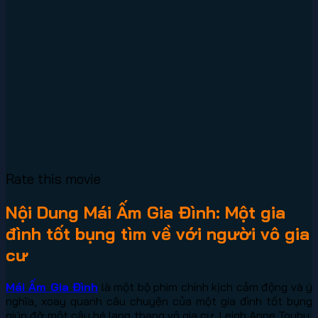
Rate this movie
Nội Dung Mái Ấm Gia Đình: Một gia
đình tốt bụng tìm về với người vô gia
cư
Mái Ấm Gia Đình
là một bộ phim chính kịch cảm động và ý
nghĩa, xoay quanh câu chuyện của một gia đình tốt bụng
giúp đỡ một cậu bé lang thang vô gia cư. Leigh Anne Touhy,