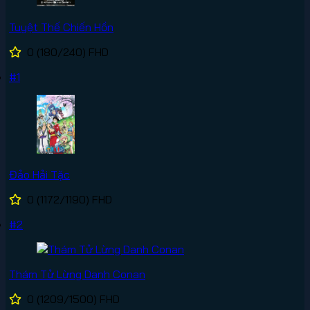
Tuyệt Thế Chiến Hồn
0
(180/240)
FHD
#1
Đảo Hải Tặc
0
(1172/1190)
FHD
#2
Thám Tử Lừng Danh Conan
0
(1209/1500)
FHD