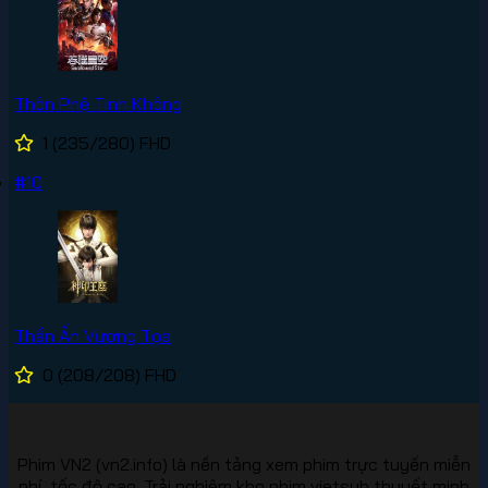
Thôn Phệ Tinh Không
1
(235/280)
FHD
#10
Thần Ấn Vương Tọa
0
(208/208)
FHD
Phim VN2 (vn2.info) là nền tảng xem phim trực tuyến miễn
phí, tốc độ cao. Trải nghiệm kho phim vietsub thuyết minh