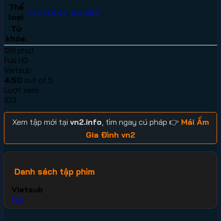
Thể
Chính Kịch
,
Gia Đình
,
loại:
Từ
khóa:
128 phút
Full HD
Vietsub
4.50
out of 5
Lượt xem:
103
Xem tập mới tại
vn2.info
, tìm ngay cú pháp 👉
Mái Ấm
Gia Đình vn2
Danh sách tập phim
Vietsub
Full