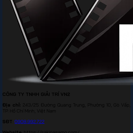
CÔNG TY TNHH GIẢI TRÍ VN2
Địa chỉ:
243/25 Đường Quang Trung, Phường 10, Gò Vấp,
TP. Hồ Chí Minh, Việt Nam
SĐT
:
0908.992.722
Website
: https://sakinasamo.com/