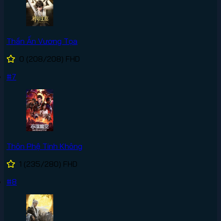
Thần Ấn Vương Tọa
0
(208/208)
FHD
#7
Thôn Phệ Tinh Không
1
(235/280)
FHD
#8