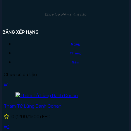
Chưa lưu phim anime nào
BẢNG XẾP HẠNG
Ngày
Tháng
Năm
Chưa có dữ liệu
#1
Thám Tử Lừng Danh Conan
0
(1209/1500)
FHD
#2