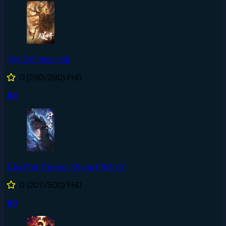
Thế Giới Hoàn Mỹ
0
(280/280)
FHD
#8
Đấu Phá Thương Khung (Phần 5)
0
(207/500)
FHD
#9