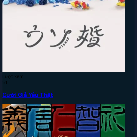
Lượt xem:
51
Cưới Giả Yêu Thật