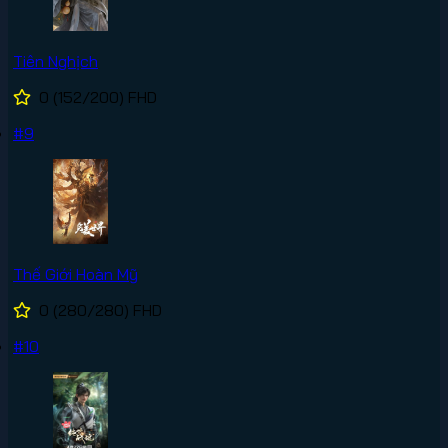
Tiên Nghịch
0
(152/200)
FHD
#9
Thế Giới Hoàn Mỹ
0
(280/280)
FHD
#10