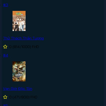
#3
Thử Thách Thần Tượng
0
(814/1000)
FHD
#4
Vạn Giới Độc Tôn
0
(471/800)
FHD
#5