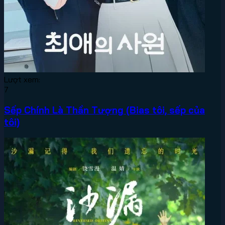
Lượt xem:
7
Sếp Chính Là Thần Tượng (Bias tôi, sếp của
tôi)