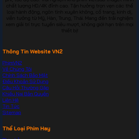
chất lượng HD/4K đỉnh cao. Tận hưởng trọn vẹn các thể
loại hành động, ngôn tình xuyên không, cổ trang, kinh dị,
viễn tưởng từ Mỹ, Hàn, Trung, Thái. Mang đến trải nghiệm
xem giải trí trực tuyến siêu mượt, không giới hạn trên mọi
thiết bị!
Thông Tin Website VN2
PhimVN2
Về Chúng Tôi
Chính Sách Bảo Mật
Điều Khoản Sử Dụng
Câu Hỏi Thường Gặp
Khiếu Nại Bản Quyền
Liên Hệ
Tin Tức
Sitemap
Thể Loại Phim Hay