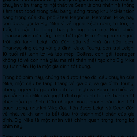
chuyên viên trang trí nội thất và Sean là chủ nhân hệ thống
tiệm fast food trong tiểu bang, sống trong khu McMansion
sang trọng của khu phố Steel Magnolia, Memphis. Mike, hay
còn được gọi là Big Mike vì vẻ ngoài kệch cỡm, to lớn, 19
tuổi, là cậu bé lang thang không cha mẹ. Buổi chiều
Thanksgiving năm ấy, Leigh bắt gặp Mike đang co ro ngoài
trời giá lạnh, Leigh đã đón cậu về nhà ăn bữa cơm
Thanksgiving cùng với gia đình. Jake Touhy, con trai Leigh,
10 tuổi rất lanh lợi và lẻo mép. Collins, con gái teenager
không tỏ vẻ con nhà giầu mà rất thân mật tạo cho Big Mike
sự tự nhiên. Họ là một gia đình tốt bụng.
Trong bộ phim này, chúng ta được theo dõi câu chuyện của
Mike, một cậu bé lang thang vô gia cư, và gia đình Touhy,
những người đã giúp đỡ anh ta. Leigh và Sean tìm hiểu về
gia cảnh của Mike và quyết định giúp anh ta trở thành một
phần của gia đình. Câu chuyện xoay quanh các tình tiết
quan trọng, như khi Mike đầu tiên được Leigh và Sean đón
về nhà, và khi anh ta bắt đầu trở thành một phần của gia
đình. Big Mike là một nhân vật chính quan trọng trong bộ
phim này.
Phim được quay với một phong cách rất đặc biệt, với các