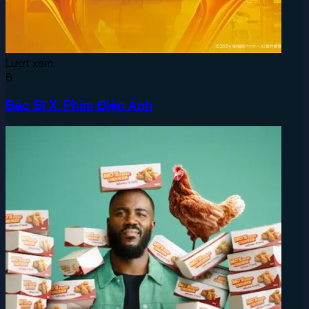
Lượt xem:
6
Bác Sĩ X: Phim Điện Ảnh