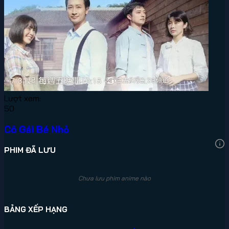
Lượt xem:
50
Cô Gái Bé Nhỏ
PHIM ĐÃ LƯU
Chưa lưu phim anime nào
BẢNG XẾP HẠNG