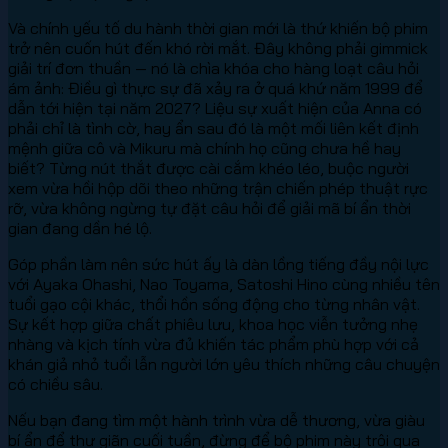
Và chính yếu tố du hành thời gian mới là thứ khiến bộ phim
trở nên cuốn hút đến khó rời mắt. Đây không phải gimmick
giải trí đơn thuần — nó là chìa khóa cho hàng loạt câu hỏi
ám ảnh: Điều gì thực sự đã xảy ra ở quá khứ năm 1999 để
dẫn tới hiện tại năm 2027? Liệu sự xuất hiện của Anna có
phải chỉ là tình cờ, hay ẩn sau đó là một mối liên kết định
mệnh giữa cô và Mikuru mà chính họ cũng chưa hề hay
biết? Từng nút thắt được cài cắm khéo léo, buộc người
xem vừa hồi hộp dõi theo những trận chiến phép thuật rực
rỡ, vừa không ngừng tự đặt câu hỏi để giải mã bí ẩn thời
gian đang dần hé lộ.
Góp phần làm nên sức hút ấy là dàn lồng tiếng đầy nội lực
với Ayaka Ohashi, Nao Toyama, Satoshi Hino cùng nhiều tên
tuổi gạo cội khác, thổi hồn sống động cho từng nhân vật.
Sự kết hợp giữa chất phiêu lưu, khoa học viễn tưởng nhẹ
nhàng và kịch tính vừa đủ khiến tác phẩm phù hợp với cả
khán giả nhỏ tuổi lẫn người lớn yêu thích những câu chuyện
có chiều sâu.
Nếu bạn đang tìm một hành trình vừa dễ thương, vừa giàu
bí ẩn để thư giãn cuối tuần, đừng để bộ phim này trôi qua