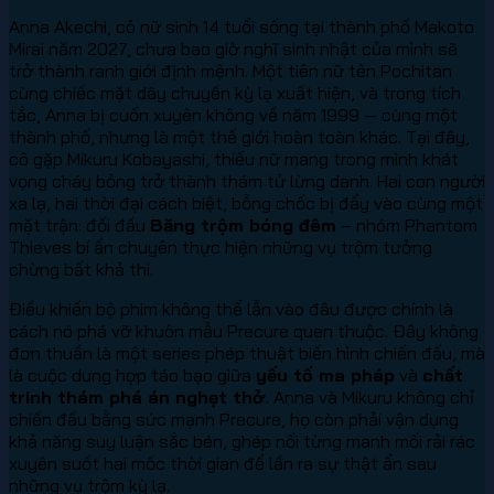
Anna Akechi, cô nữ sinh 14 tuổi sống tại thành phố Makoto
Mirai năm 2027, chưa bao giờ nghĩ sinh nhật của mình sẽ
trở thành ranh giới định mệnh. Một tiên nữ tên Pochitan
cùng chiếc mặt dây chuyền kỳ lạ xuất hiện, và trong tích
tắc, Anna bị cuốn xuyên không về năm 1999 — cùng một
thành phố, nhưng là một thế giới hoàn toàn khác. Tại đây,
cô gặp Mikuru Kobayashi, thiếu nữ mang trong mình khát
vọng cháy bỏng trở thành thám tử lừng danh. Hai con người
xa lạ, hai thời đại cách biệt, bỗng chốc bị đẩy vào cùng một
mặt trận: đối đầu
Băng trộm bóng đêm
– nhóm Phantom
Thieves bí ẩn chuyên thực hiện những vụ trộm tưởng
chừng bất khả thi.
Điều khiến bộ phim không thể lẫn vào đâu được chính là
cách nó phá vỡ khuôn mẫu Precure quen thuộc. Đây không
đơn thuần là một series phép thuật biến hình chiến đấu, mà
là cuộc dung hợp táo bạo giữa
yếu tố ma pháp
và
chất
trinh thám phá án nghẹt thở
. Anna và Mikuru không chỉ
chiến đấu bằng sức mạnh Precure, họ còn phải vận dụng
khả năng suy luận sắc bén, ghép nối từng manh mối rải rác
xuyên suốt hai mốc thời gian để lần ra sự thật ẩn sau
những vụ trộm kỳ lạ.