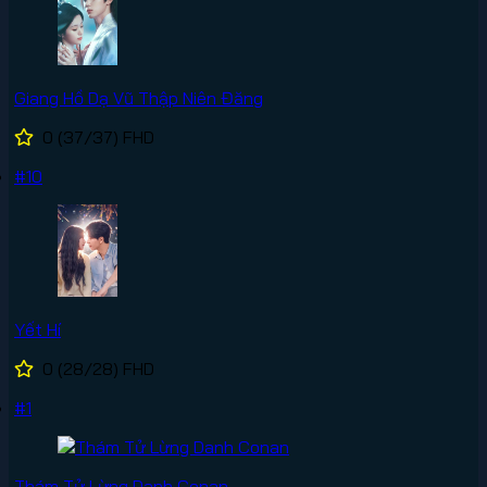
Giang Hồ Dạ Vũ Thập Niên Đăng
0
(37/37)
FHD
#10
Yết Hí
0
(28/28)
FHD
#1
Thám Tử Lừng Danh Conan