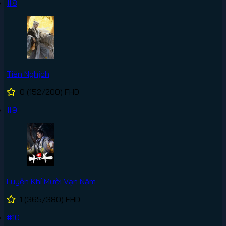
#8
Tiên Nghịch
0
(152/200)
FHD
#9
Luyện Khí Mười Vạn Năm
1
(365/380)
FHD
#10