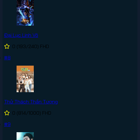
Đại Lục Linh Võ
0
(193/240)
FHD
#8
Thử Thách Thần Tượng
0
(814/1000)
FHD
#9