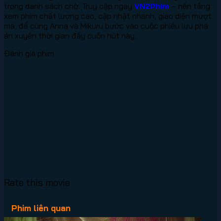
trong danh sách chờ. Truy cập ngay
VN2Phim
– nền tảng
xem phim chất lượng cao, cập nhật nhanh, giao diện mượt
mà, để cùng Anna và Mikuru bước vào cuộc phiêu lưu phá
án xuyên thời gian đầy cuốn hút này.
Đánh giá phim
Rate this movie
Phim liên quan