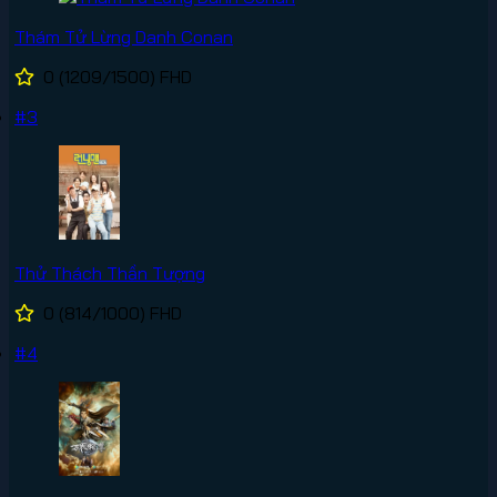
Thám Tử Lừng Danh Conan
0
(1209/1500)
FHD
#3
Thử Thách Thần Tượng
0
(814/1000)
FHD
#4