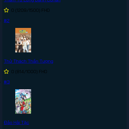
0
(1209/1500)
FHD
#2
Thử Thách Thần Tượng
0
(814/1000)
FHD
#3
Đảo Hải Tặc