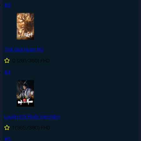
#3
Thế Giới Hoàn Mỹ
0
(281/360)
FHD
#4
Luyện Khí Mười Vạn Năm
1
(365/380)
FHD
#5