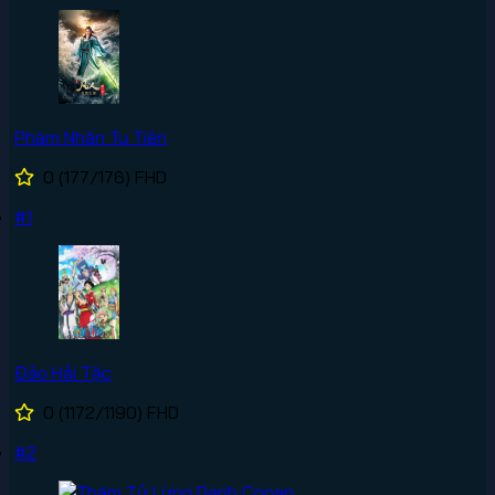
Phàm Nhân Tu Tiên
0
(177/176)
FHD
#1
Đảo Hải Tặc
0
(1172/1190)
FHD
#2