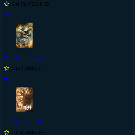
0
(1172/1190)
FHD
#4
Vạn Giới Độc Tôn
0
(471/800)
FHD
#5
Thế Giới Hoàn Mỹ
0
(281/360)
FHD