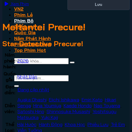
Xem Phim
Lưu
VN2
Phim Lẻ
Phim Bộ
Meitantei Precure!
Thể Loại
Quốc Gia
Năm Phát Hành
Star Detective Precure!
Phim Chiếu Rạp
Top Phim Hot
Năm
phát
2026
hành:
Quốc
Nhật Bản
gia:
Đạo
Đang cập nhật
,
diễn:
Ayaka Ohashi
,
Eiichi Ishikawa
,
Emiri Kato
,
Hikari
Diễn
Senga
,
Hina Youmiya
,
Kaede Hondo
,
Nao Toyama
,
viên:
Satoshi Hino
,
Shinnosuke Musashi
,
Yoshitsugu
Matsuoka
,
Yuki Kaji
,
Thể
Hài Hước
,
Hành Động
,
Khoa Học
,
Phiêu Lưu
,
Trẻ Em
,
loại:
Viễn Tưởng
,