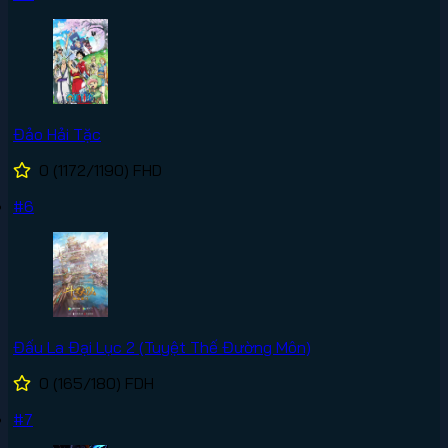
Đảo Hải Tặc
0
(1172/1190)
FHD
#6
Đấu La Đại Lục 2 (Tuyệt Thế Đường Môn)
0
(165/180)
FDH
#7