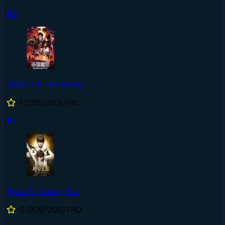
#6
Thôn Phệ Tinh Không
1
(235/280)
FHD
#7
Thần Ấn Vương Tọa
0
(208/208)
FHD