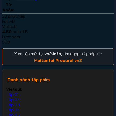
Từ
khóa:
23 phút/tập
Full HD
Vietsub
4.50
out of 5
Lượt xem:
553
Xem tập mới tại
vn2.info
, tìm ngay cú pháp 👉
Meitantei Precure! vn2
Danh sách tập phim
Vietsub
Tập 01
Tập 02
Tập 03
Tập 04
Tập 05