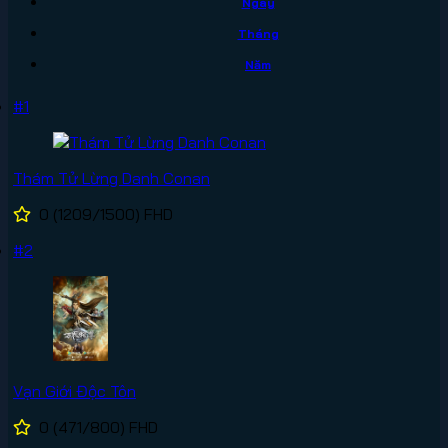
Ngày
Tháng
Năm
#1
Thám Tử Lừng Danh Conan
0
(1209/1500)
FHD
#2
Vạn Giới Độc Tôn
0
(471/800)
FHD