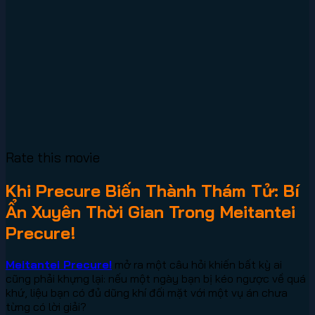
Rate this movie
Khi Precure Biến Thành Thám Tử: Bí
Ẩn Xuyên Thời Gian Trong Meitantei
Precure!
Meitantei Precure!
mở ra một câu hỏi khiến bất kỳ ai
cũng phải khựng lại: nếu một ngày bạn bị kéo ngược về quá
khứ, liệu bạn có đủ dũng khí đối mặt với một vụ án chưa
từng có lời giải?