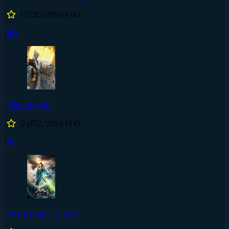
1
(235/280)
FHD
#6
Tiên Nghịch
0
(152/200)
FHD
#7
Phàm Nhân Tu Tiên