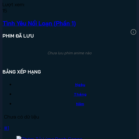
Lượt xem:
15
Tình Yêu Nổi Loạn (Phần 1)
PHIM ĐÃ LƯU
Chưa lưu phim anime nào
BẢNG XẾP HẠNG
Ngày
Tháng
Năm
Chưa có dữ liệu
#1