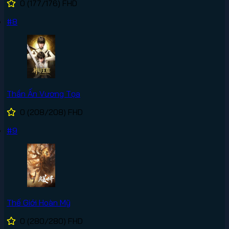
0
(177/176)
FHD
#8
Thần Ấn Vương Tọa
0
(208/208)
FHD
#9
Thế Giới Hoàn Mỹ
0
(280/280)
FHD