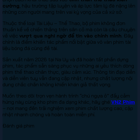
cường
, hậu trường tập luyện và áp lực tâm lý đè nặng lên
những con người mang trên vai kỳ vọng của cả xứ sở.
Thuộc thể loại Tài Liệu – Thể Thao, bộ phim không đơn
thuần kể về chiến thắng trên sân cỏ mà còn là câu chuyện
về việc
vượt qua nghi ngờ để tin vào chính mình
. Đây
chính là điểm khiến tác phẩm nổi bật giữa vô vàn phim tài
liệu bóng đá cùng đề tài.
Sản xuất năm 2026 tại Na Uy và đã hoàn tất phần dựng
phim, tác phẩm sẵn sàng phục vụ những ai yêu thích dòng
phim thể thao chân thực, giàu cảm xúc. Thông tin đạo diễn
và diễn viên tuy vẫn đang cập nhật, nhưng chất lượng nội
dung chắc chắn không khiến khán giả thất vọng.
Muốn theo dõi trọn vẹn hành trình “chú ngựa ô” đầy cảm
hứng này cùng kho phim đa dạng khác, hãy ghé
VN2 Phim
– nơi mang đến trải nghiệm xem phim chất lượng cao, cập
nhật nhanh chóng và hoàn toàn miễn phí.
Đánh giá phim