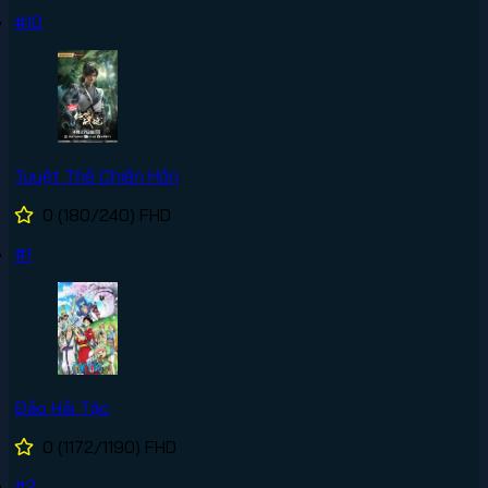
#10
Tuyệt Thế Chiến Hồn
0
(180/240)
FHD
#1
Đảo Hải Tặc
0
(1172/1190)
FHD
#2