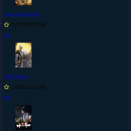
Vạn Giới Độc Tôn
0
(471/800)
FHD
#5
Tiên Nghịch
0
(152/200)
FHD
#6