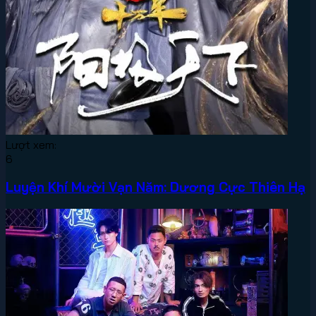
Lượt xem:
6
Luyện Khí Mười Vạn Năm: Dương Cực Thiên Hạ