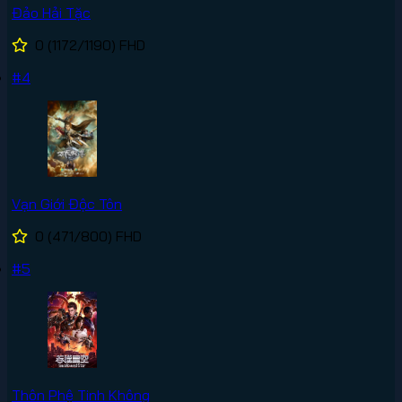
Đảo Hải Tặc
0
(1172/1190)
FHD
#4
Vạn Giới Độc Tôn
0
(471/800)
FHD
#5
Thôn Phệ Tinh Không