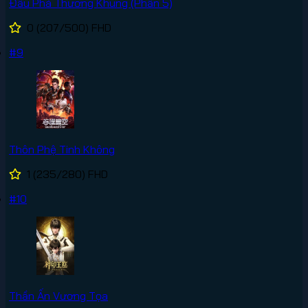
Đấu Phá Thương Khung (Phần 5)
0
(207/500)
FHD
#9
Thôn Phệ Tinh Không
1
(235/280)
FHD
#10
Thần Ấn Vương Tọa