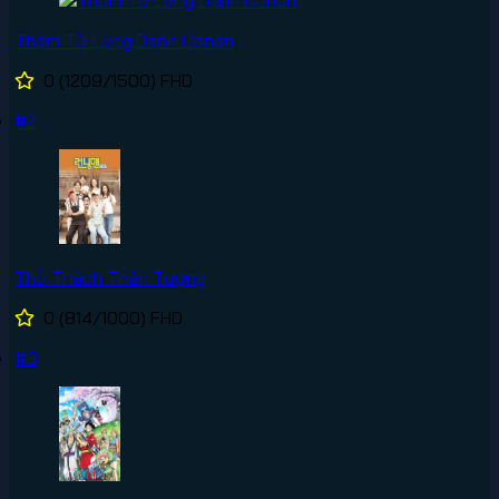
Thám Tử Lừng Danh Conan
0
(1209/1500)
FHD
#2
Thử Thách Thần Tượng
0
(814/1000)
FHD
#3