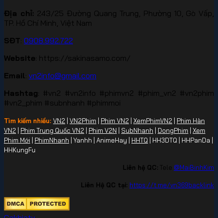
Địa chỉ:
243/25 Đường Quang Trung, Phường 10, Gò Vấp,
TP. Hồ Chí Minh, Việt Nam
SĐT
:
0908.992.722
Website
: https://sakinasamo.com/
Email
:
vn2info@gmail.com
Hashtag
: #vn2 #vn2info #phimvn2 #phim_vn2 #vn2phim
#vn2_phim #subnhanh #phimmoi
Tìm kiếm nhiều:
VN2
|
VN2Phim
|
Phim VN2
|
XemPhimVN2
|
Phim Hàn
VN2
|
Phim Trung Quốc VN2
|
Phim V2N
|
SubNhanh
|
DongPhim
|
Xem
Phim Mới
|
PhimNhanh
| Yanhh | AnimeHay |
HHTQ
| HH3DTQ | HHPanDa |
HHKungFu
Liên hệ QC:
Tele
@MaiBinhKim
Liên Hệ QC tại:
https://t.me/vn369backlink
Cakhiatv