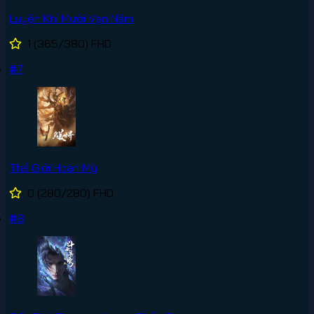
Luyện Khí Mười Vạn Năm
1
(365/380)
FHD
#7
Thế Giới Hoàn Mỹ
0
(280/280)
FHD
#8