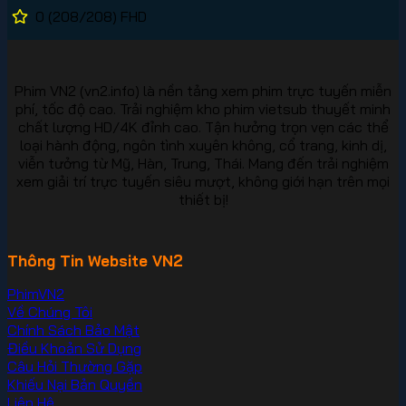
0
(208/208)
FHD
Phim VN2 (vn2.info) là nền tảng xem phim trực tuyến miễn
phí, tốc độ cao. Trải nghiệm kho phim vietsub thuyết minh
chất lượng HD/4K đỉnh cao. Tận hưởng trọn vẹn các thể
loại hành động, ngôn tình xuyên không, cổ trang, kinh dị,
viễn tưởng từ Mỹ, Hàn, Trung, Thái. Mang đến trải nghiệm
xem giải trí trực tuyến siêu mượt, không giới hạn trên mọi
thiết bị!
Thông Tin Website VN2
PhimVN2
Về Chúng Tôi
Chính Sách Bảo Mật
Điều Khoản Sử Dụng
Câu Hỏi Thường Gặp
Khiếu Nại Bản Quyền
Liên Hệ