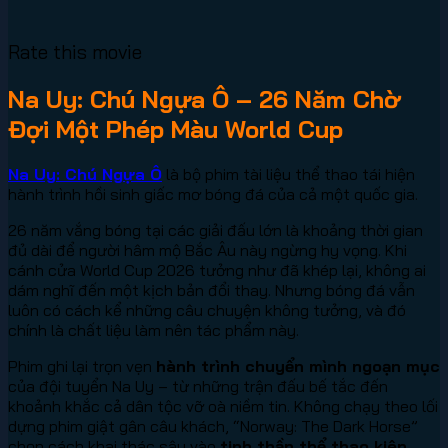
Rate this movie
Na Uy: Chú Ngựa Ô – 26 Năm Chờ
Đợi Một Phép Màu World Cup
Na Uy: Chú Ngựa Ô
là bộ phim tài liệu thể thao tái hiện
hành trình hồi sinh giấc mơ bóng đá của cả một quốc gia.
26 năm vắng bóng tại các giải đấu lớn là khoảng thời gian
đủ dài để người hâm mộ Bắc Âu này ngừng hy vọng. Khi
cánh cửa World Cup 2026 tưởng như đã khép lại, không ai
dám nghĩ đến một kịch bản đổi thay. Nhưng bóng đá vẫn
luôn có cách kể những câu chuyện không tưởng, và đó
chính là chất liệu làm nên tác phẩm này.
Phim ghi lại trọn vẹn
hành trình chuyển mình ngoạn mục
của đội tuyển Na Uy – từ những trận đấu bế tắc đến
khoảnh khắc cả dân tộc vỡ oà niềm tin. Không chạy theo lối
dựng phim giật gân câu khách, “Norway: The Dark Horse”
chọn cách khai thác sâu vào
tinh thần thể thao kiên