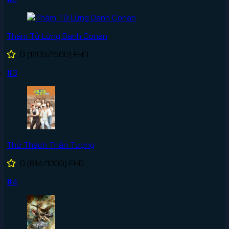
Thám Tử Lừng Danh Conan
0
(1209/1500)
FHD
#3
Thử Thách Thần Tượng
0
(814/1000)
FHD
#4