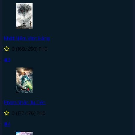
Nhất Niệm Vĩnh Hằng
0
(169/250)
FHD
#3
Phàm Nhân Tu Tiên
0
(177/176)
FHD
#4