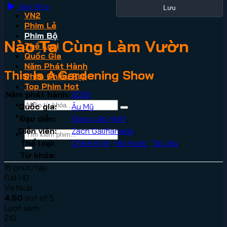
Xem Phim
Lưu
VN2
Phim Lẻ
Phim Bộ
Nào Ta Cùng Làm Vườn
Thể Loại
Quốc Gia
Năm Phát Hành
This Is A Gardening Show
Phim Chiếu Rạp
Top Phim Hot
Năm phát hành:
2026
Quốc gia:
Âu Mỹ
Đạo diễn:
Đang cập nhật
,
Diễn viên:
Zach Galifianakis
,
Thể loại:
Chính Kịch
,
Hài Hước
,
Tài Liệu
,
Từ khóa:
16 phút/tập
Full HD
Vietsub
4.50
out of 5
Lượt xem:
210