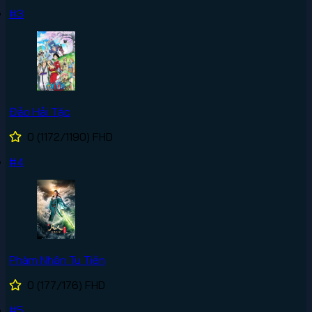
#3
Đảo Hải Tặc
0
(1172/1190)
FHD
#4
Phàm Nhân Tu Tiên
0
(177/176)
FHD
#5