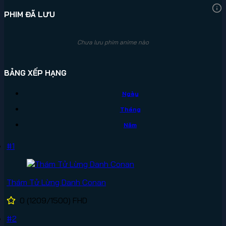
PHIM ĐÃ LƯU
Chưa lưu phim anime nào
BẢNG XẾP HẠNG
Ngày
Tháng
Năm
#1
Thám Tử Lừng Danh Conan
0
(1209/1500)
FHD
#2