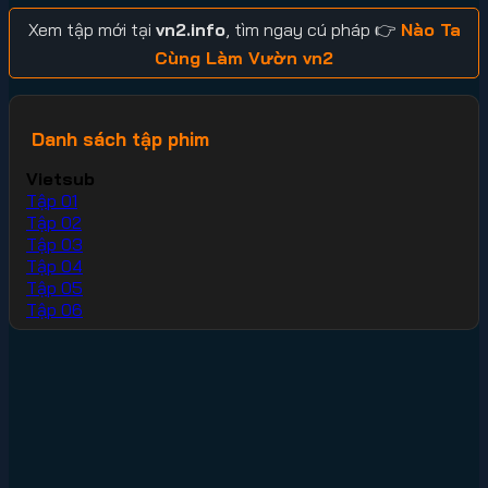
Xem tập mới tại
vn2.info
, tìm ngay cú pháp 👉
Nào Ta
Cùng Làm Vườn vn2
Danh sách tập phim
Vietsub
Tập 01
Tập 02
Tập 03
Tập 04
Tập 05
Tập 06