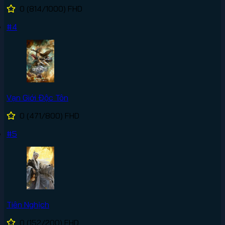
0
(814/1000)
FHD
#4
Vạn Giới Độc Tôn
0
(471/800)
FHD
#5
Tiên Nghịch
0
(152/200)
FHD