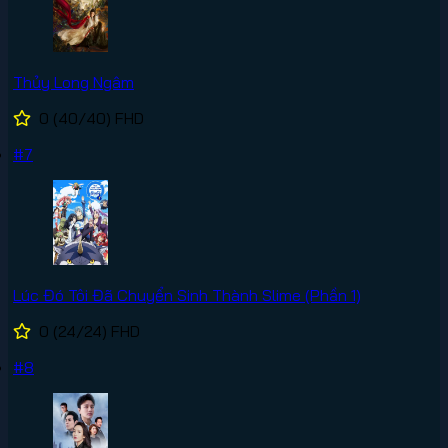
Thủy Long Ngâm
0
(40/40)
FHD
#7
Lúc Đó Tôi Đã Chuyển Sinh Thành Slime (Phần 1)
0
(24/24)
FHD
#8