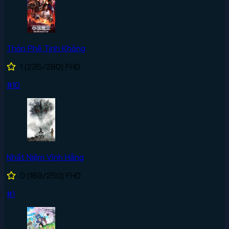
Thôn Phệ Tinh Không
1
(235/280)
FHD
#10
Nhất Niệm Vĩnh Hằng
0
(169/250)
FHD
#1