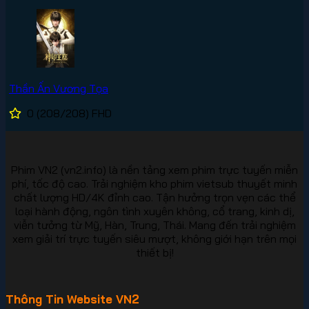
Thần Ấn Vương Tọa
0
(208/208)
FHD
Phim VN2 (vn2.info) là nền tảng xem phim trực tuyến miễn
phí, tốc độ cao. Trải nghiệm kho phim vietsub thuyết minh
chất lượng HD/4K đỉnh cao. Tận hưởng trọn vẹn các thể
loại hành động, ngôn tình xuyên không, cổ trang, kinh dị,
viễn tưởng từ Mỹ, Hàn, Trung, Thái. Mang đến trải nghiệm
xem giải trí trực tuyến siêu mượt, không giới hạn trên mọi
thiết bị!
Thông Tin Website VN2