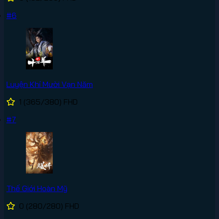
#6
Luyện Khí Mười Vạn Năm
1
(365/380)
FHD
#7
Thế Giới Hoàn Mỹ
0
(280/280)
FHD