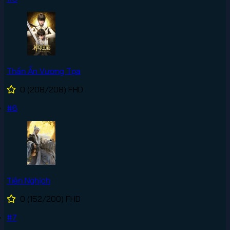
Thần Ấn Vương Tọa
0
(208/208)
FHD
#6
Tiên Nghịch
0
(152/200)
FHD
#7