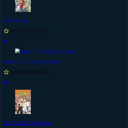
Đảo Hải Tặc
0
(1172/1190)
FHD
#2
Thám Tử Lừng Danh Conan
0
(1209/1500)
FHD
#3
Thử Thách Thần Tượng