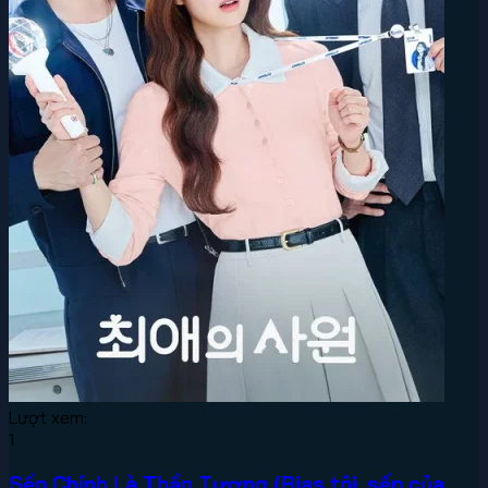
Lượt xem:
1
Sếp Chính Là Thần Tượng (Bias tôi, sếp của