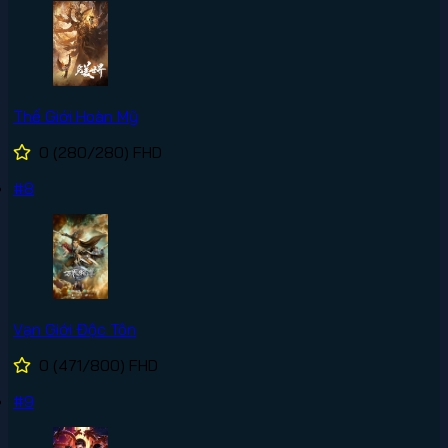
Thế Giới Hoàn Mỹ
0
(280/280)
FHD
#8
Vạn Giới Độc Tôn
0
(471/800)
FHD
#9