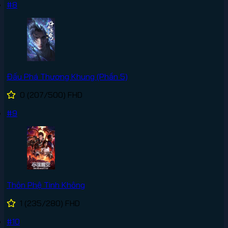
#8
Đấu Phá Thương Khung (Phần 5)
0
(207/500)
FHD
#9
Thôn Phệ Tinh Không
1
(235/280)
FHD
#10