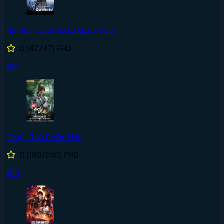
Nữ Nhân Của Tôi Là Quyền Sư
0
(47/47)
FHD
#9
Tuyệt Thế Chiến Hồn
0
(180/240)
FHD
#10