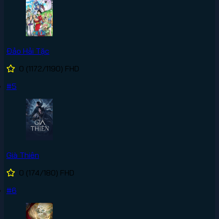
Đảo Hải Tặc
0
(1172/1190)
FHD
#5
Già Thiên
0
(174/180)
FHD
#6