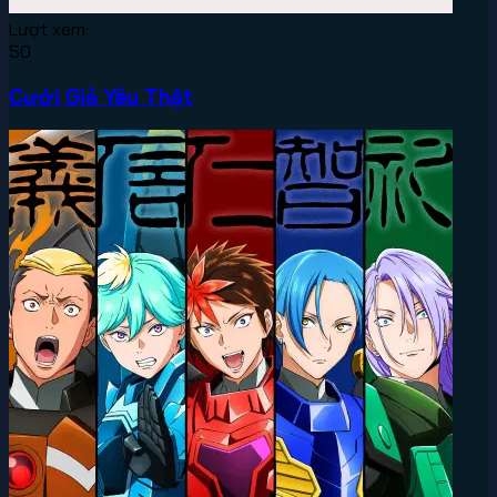
Lượt xem:
50
Cưới Giả Yêu Thật