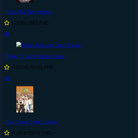
Thôn Phệ Tinh Không
1
(235/280)
FHD
#1
Thám Tử Lừng Danh Conan
0
(1209/1500)
FHD
#2
Thử Thách Thần Tượng
0
(814/1000)
FHD