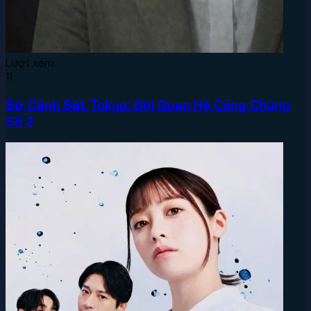
Lượt xem:
11
Sở Cảnh Sát Tokyo: Đội Quan Hệ Công Chúng
Số 2