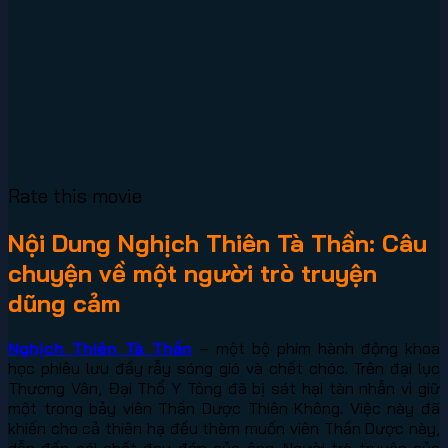
Rate this movie
Nội Dung Nghịch Thiên Tà Thần: Câu
chuyện về một người trò truyện
dũng cảm
Nghịch Thiên Tà Thần
– một bộ phim hành động khoa
học phiêu lưu đầy rẫy sóng gió và chết chóc. Trên đại lục
Thương Vân, Đại Thổ Y Tông đã bị sát hại tàn nhẫn vì giữ
một trong bảy viên Thần Dược Thiên Không. Việc này đã
khiến cho cả thiên hạ đều thèm muốn viên Thần Dược này,
dẫn đến cái chết đau đớn của ông. Người trò truyện của