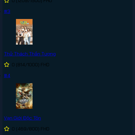
0
(1209/1500)
FHD
#3
Thử Thách Thần Tượng
0
(814/1000)
FHD
#4
Vạn Giới Độc Tôn
0
(469/800)
FHD