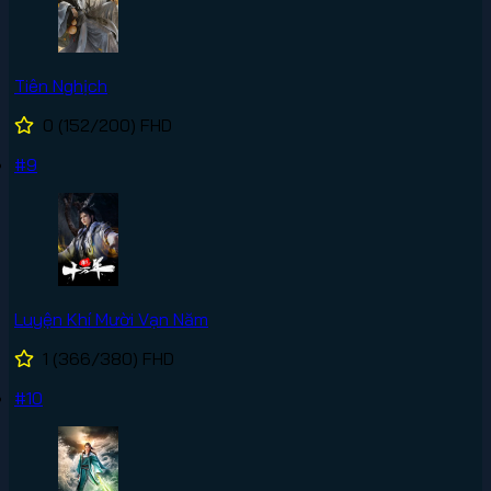
Tiên Nghịch
0
(152/200)
FHD
#9
Luyện Khí Mười Vạn Năm
1
(366/380)
FHD
#10