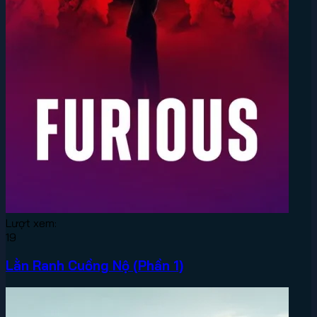
Lượt xem:
19
Lằn Ranh Cuồng Nộ (Phần 1)