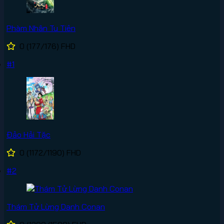
Phàm Nhân Tu Tiên
0
(177/176)
FHD
#1
Đảo Hải Tặc
0
(1172/1190)
FHD
#2
Thám Tử Lừng Danh Conan