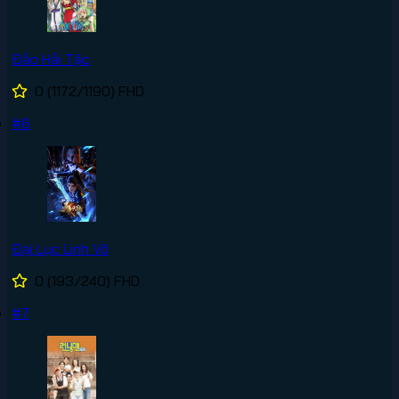
Đảo Hải Tặc
0
(1172/1190)
FHD
#6
Đại Lục Linh Võ
0
(193/240)
FHD
#7