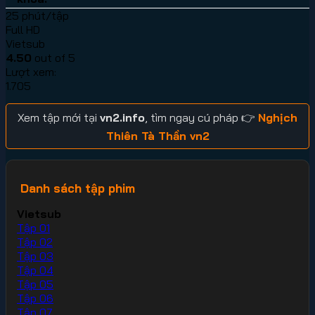
25 phút/tập
Full HD
Vietsub
4.50
out of 5
Lượt xem:
1.705
Xem tập mới tại
vn2.info
, tìm ngay cú pháp 👉
Nghịch
Thiên Tà Thần vn2
Danh sách tập phim
Vietsub
Tập 01
Tập 02
Tập 03
Tập 04
Tập 05
Tập 06
Tập 07