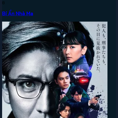
8
Bí Ẩn Nhà Ma