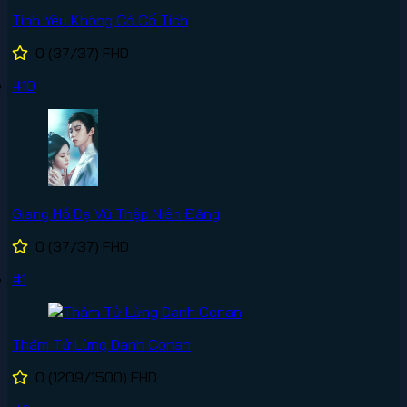
Tình Yêu Không Có Cổ Tích
0
(37/37)
FHD
#10
Giang Hồ Dạ Vũ Thập Niên Đăng
0
(37/37)
FHD
#1
Thám Tử Lừng Danh Conan
0
(1209/1500)
FHD