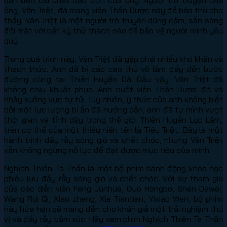
ông, Vân Triệt, đã mang viên Thần Dược này để báo thù cho
thầy. Vân Triệt là một người trò truyện dũng cảm, sẵn sàng
đối mặt với bất kỳ thử thách nào để bảo vệ người mình yêu
quý.
Trong quá trình này, Vân Triệt đã gặp phải nhiều khó khăn và
thách thức. Anh đã bị các cao thủ võ lâm đẩy đến bước
đường cùng tại Thiên Huyền Dã. Dẫu vậy, Vân Triệt đã
không chịu khuất phục. Anh nuốt viên Thần Dược đó và
nhảy xuống vực tự tử. Tuy nhiên, ý thức của anh không biết
bởi một lực lượng bí ẩn đã hướng dẫn, anh đã tự mình vượt
thời gian và tỉnh dậy trong thế giới Thiên Huyền Lục Lâm,
trên cơ thể của một thiếu niên tên là Tiêu Triệt. Đây là một
hành trình đầy rẫy sóng gió và chết chóc, nhưng Vân Triệt
vẫn không ngừng nỗ lực để đạt được mục tiêu của mình.
Nghịch Thiên Tà Thần là một bộ phim hành động khoa học
phiêu lưu đầy rẫy sóng gió và chết chóc. Với sự tham gia
của các diễn viên Feng Junhua, Guo Hongbo, Shen Dawei,
Wang Rui Qi, Xiao zheng, Xie Tiantian, Yixiao Wen, bộ phim
này hứa hẹn sẽ mang đến cho khán giả một trải nghiệm thú
vị và đầy rẫy cảm xúc. Hãy xem phim Nghịch Thiên Tà Thần