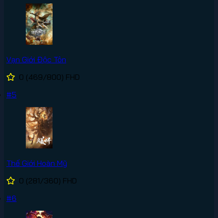
Vạn Giới Độc Tôn
0
(469/800)
FHD
#5
Thế Giới Hoàn Mỹ
0
(281/360)
FHD
#6