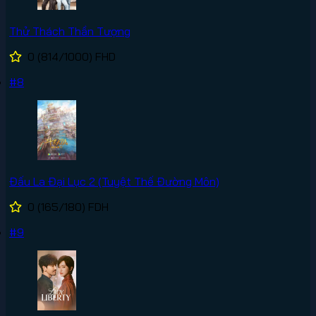
Thử Thách Thần Tượng
0
(814/1000)
FHD
#8
Đấu La Đại Lục 2 (Tuyệt Thế Đường Môn)
0
(165/180)
FDH
#9