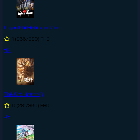
Luyện Khí Mười Vạn Năm
1
(366/380)
FHD
#4
Thế Giới Hoàn Mỹ
0
(281/360)
FHD
#5