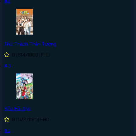
#2
Thử Thách Thần Tượng
0
(814/1000)
FHD
#3
Đảo Hải Tặc
0
(1172/1190)
FHD
#4