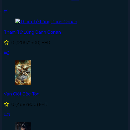
#1
Thám Tử Lừng Danh Conan
0
(1209/1500)
FHD
#2
Vạn Giới Độc Tôn
0
(469/800)
FHD
#3