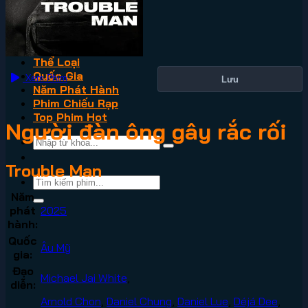
VN2
Phim Lẻ
Phim Bộ
Thể Loại
Quốc Gia
Xem Phim
Lưu
Năm Phát Hành
Phim Chiếu Rạp
Top Phim Hot
Người đàn ông gây rắc rối
Trouble Man
Năm
phát
2025
hành:
Quốc
Âu Mỹ
gia:
Đạo
Michael Jai White
,
diễn:
Arnold Chon
,
Daniel Chung
,
Daniel Lue
,
Déjá Dee
,