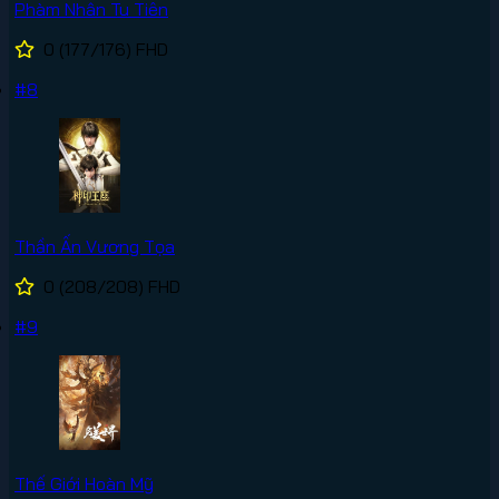
Phàm Nhân Tu Tiên
0
(177/176)
FHD
#8
Thần Ấn Vương Tọa
0
(208/208)
FHD
#9
Thế Giới Hoàn Mỹ