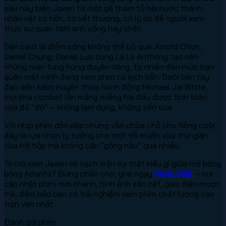
sâu này biến Jaxen từ một gã thám tử hài hước thành
nhân vật có hồn, có vết thương, có lý do để người xem
thực sự quan tâm anh sống hay chết.
Dàn cast là điểm cộng không thể bỏ qua: Arnold Chon,
Daniel Chung, Daniel Lue cùng La La Anthony tạo nên
những màn tung hứng duyên dáng, tự nhiên đến mức bạn
quên mất mình đang xem phim có kịch bản. Dưới bàn tay
đạo diễn kiêm huyền thoại hành động Michael Jai White,
mọi pha combat lẫn mảng miếng hài đều được tính toán
vừa đủ “đô” – không lạm dụng, không sến súa.
Với nhịp phim dồn dập nhưng vẫn chừa chỗ cho tiếng cười,
đây là lựa chọn lý tưởng cho một tối muốn vừa thư giãn
vừa hồi hộp mà không cần “gồng não” quá nhiều.
Tò mò xem Jaxen sẽ vạch trần sự thật kiểu gì giữa mớ bòng
bong Atlanta? Đừng chần chừ, ghé ngay
Phim VN2
– nơi
cập nhật phim mới nhanh, hình ảnh sắc nét, giao diện mượt
mà, đảm bảo bạn có trải nghiệm xem phim chất lượng cao
trọn vẹn nhất.
Đánh giá phim