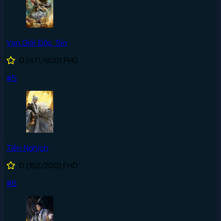
Vạn Giới Độc Tôn
0
(471/800)
FHD
#5
Tiên Nghịch
0
(152/200)
FHD
#6