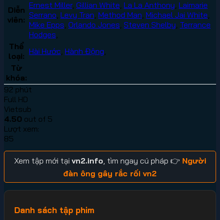
Ernest Miller
,
Gillian White
,
La La Anthony
,
Laimarie
Diễn
Serrano
,
Levy Tran
,
Method Man
,
Michael Jai White
,
viên:
Mike Epps
,
Orlando Jones
,
Steven Shelby
,
Terrance
Hodges
,
Thể
Hài Hước
,
Hành Động
,
loại:
Từ
khóa:
92 phút
Full HD
Vietsub
4.50
out of 5
Lượt xem:
85
Xem tập mới tại
vn2.info
, tìm ngay cú pháp 👉
Người
đàn ông gây rắc rối vn2
Danh sách tập phim