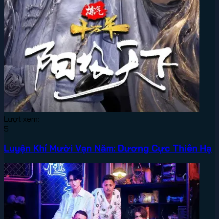
Lượt xem:
5
Luyện Khí Mười Vạn Năm: Dương Cực Thiên Hạ