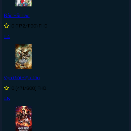
Đảo Hải Tặc
0
(1172/1190)
FHD
#4
Vạn Giới Độc Tôn
0
(471/800)
FHD
#5