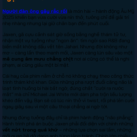
Người đàn ông gây rắc rối
là món hài – hành động Âu Mỹ
2025 khiến bạn vừa cười vừa nín thở, tưởng chỉ để giải trí
nhẹ nhàng nhưng lại giữ chân bạn đến phút cuối.
Jaxen, gã cựu cảnh sát giờ sống bằng nghề thám tử tư,
nhận một vụ tưởng như “ngon ăn”: tìm ngôi sao R&B đang
biến mất không dấu vết tên Jahari. Nhưng đời không như
mơ – càng lần theo manh mối, Jaxen càng lún sâu vào một
mê cung âm mưu chằng chịt
nơi ai cũng có thể là nghi
phạm, ai cũng giấu một bí mật.
Cái hay của phim nằm ở chỗ nó không chạy theo công thức
trinh thám khô khan. Giữa những pha rượt đuổi căng não là
loạt tình huống bi hài bất ngờ, đúng chất “cười ra nước
mắt” mà chỉ Michael Jai White mới dám pha trộn liều lượng
khéo đến vậy. Bạn sẽ có lúc nín thở vì twist, rồi phá lên cười
ngay giây sau vì một câu thoại chẳng ai ngờ tới.
Nhưng đừng tưởng đây chỉ là phim hành động “não phẳng”.
Hành trình phá án buộc Jaxen phải đối diện với chính những
vết nứt trong quá khứ
– những lựa chọn sai lầm, những
mối quan hệ dở dang anh từng lảng tránh. Chính lớp chiều