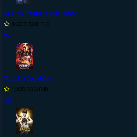
Đấu Phá Thương Khung (Phần 5)
0
(207/500)
FHD
#9
Thôn Phệ Tinh Không
1
(235/280)
FHD
#10