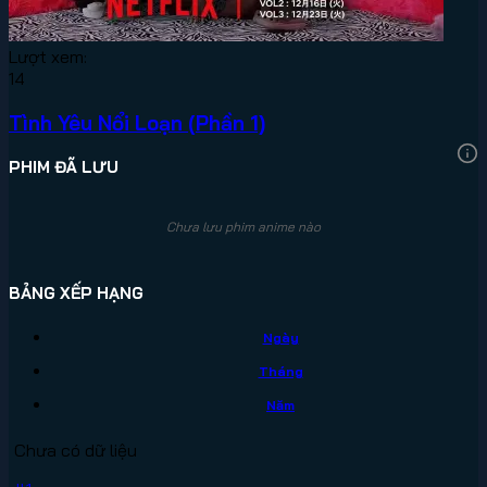
Lượt xem:
14
Tình Yêu Nổi Loạn (Phần 1)
PHIM ĐÃ LƯU
Chưa lưu phim anime nào
BẢNG XẾP HẠNG
Ngày
Tháng
Năm
Chưa có dữ liệu