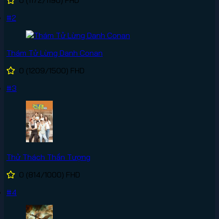
0
(1172/1190)
FHD
#2
Thám Tử Lừng Danh Conan
0
(1209/1500)
FHD
#3
Thử Thách Thần Tượng
0
(814/1000)
FHD
#4