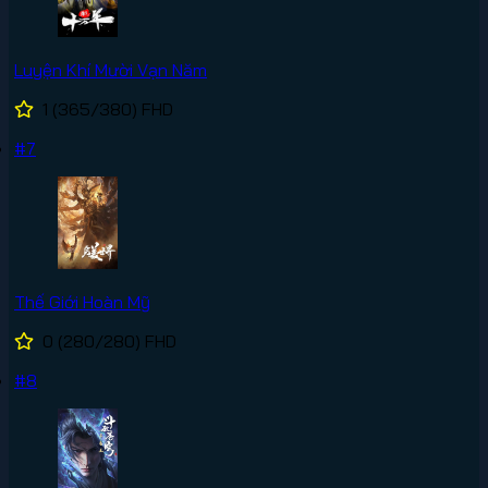
Luyện Khí Mười Vạn Năm
1
(365/380)
FHD
#7
Thế Giới Hoàn Mỹ
0
(280/280)
FHD
#8