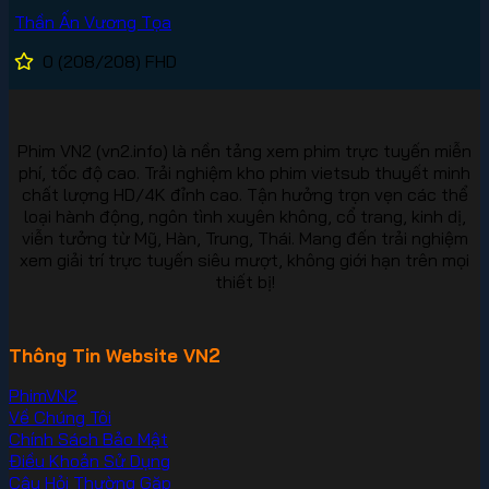
Thần Ấn Vương Tọa
0
(208/208)
FHD
Phim VN2 (vn2.info) là nền tảng xem phim trực tuyến miễn
phí, tốc độ cao. Trải nghiệm kho phim vietsub thuyết minh
chất lượng HD/4K đỉnh cao. Tận hưởng trọn vẹn các thể
loại hành động, ngôn tình xuyên không, cổ trang, kinh dị,
viễn tưởng từ Mỹ, Hàn, Trung, Thái. Mang đến trải nghiệm
xem giải trí trực tuyến siêu mượt, không giới hạn trên mọi
thiết bị!
Thông Tin Website VN2
PhimVN2
Về Chúng Tôi
Chính Sách Bảo Mật
Điều Khoản Sử Dụng
Câu Hỏi Thường Gặp