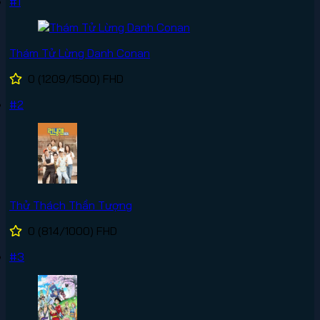
#1
Thám Tử Lừng Danh Conan
0
(1209/1500)
FHD
#2
Thử Thách Thần Tượng
0
(814/1000)
FHD
#3