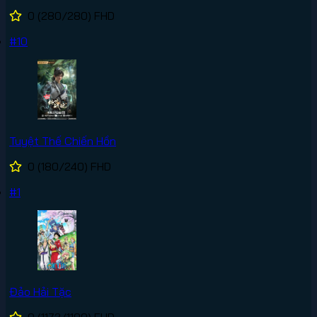
0
(280/280)
FHD
#10
Tuyệt Thế Chiến Hồn
0
(180/240)
FHD
#1
Đảo Hải Tặc