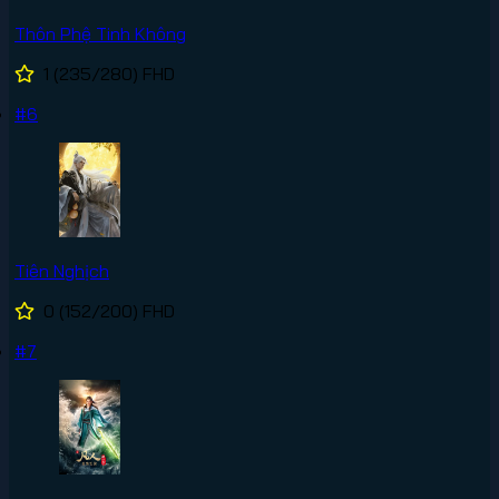
Thôn Phệ Tinh Không
1
(235/280)
FHD
#6
Tiên Nghịch
0
(152/200)
FHD
#7