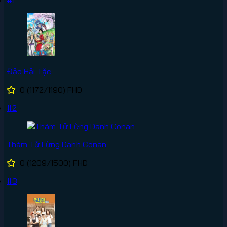
#1
Đảo Hải Tặc
0
(1172/1190)
FHD
#2
Thám Tử Lừng Danh Conan
0
(1209/1500)
FHD
#3