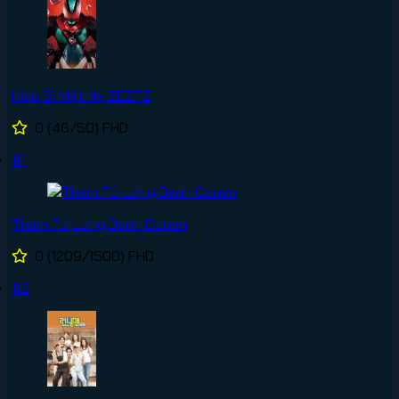
Hiệp Sĩ Mặt Nạ ZEZTZ
0
(46/50)
FHD
#1
Thám Tử Lừng Danh Conan
0
(1209/1500)
FHD
#2