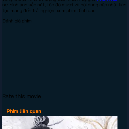
nơi hình ảnh sắc nét, tốc độ mượt và nội dung cập nhật liên
tục mang đến trải nghiệm xem phim đỉnh cao.
Đánh giá phim
Rate this movie
Phim liên quan