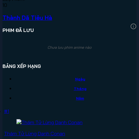
10
Thành Dã Tiêu Hà
PHIM ĐÃ LƯU
Chưa lưu phim anime nào
BẢNG XẾP HẠNG
Ngày
Tháng
Năm
#1
Thám Tử Lừng Danh Conan