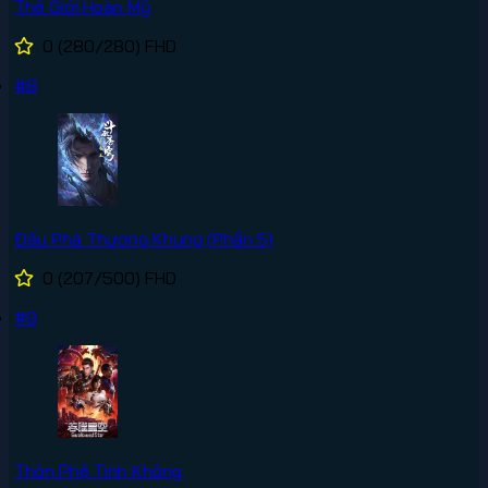
Thế Giới Hoàn Mỹ
0
(280/280)
FHD
#8
Đấu Phá Thương Khung (Phần 5)
0
(207/500)
FHD
#9
Thôn Phệ Tinh Không