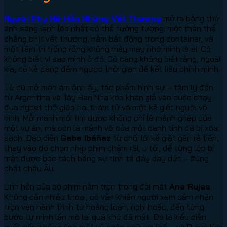
Người Phụ Nữ Hằn Những Vết Thương
mở ra bằng thứ
ánh sáng lạnh lẽo nhất có thể tưởng tượng: một thân thể
chằng chịt vết thương, nằm bất động trong container, và
một tâm trí trống rỗng không mảy may nhớ mình là ai. Cô
không biết vì sao mình ở đó. Cô càng không biết rằng, ngoài
kia, có kẻ đang đếm ngược thời gian để kết liễu chính mình.
Từ cú mở màn ám ảnh ấy, tác phẩm hình sự – tâm lý đến
từ Argentina và Tây Ban Nha kéo khán giả vào cuộc chạy
đua nghẹt thở giữa hai thám tử và một kẻ giết người vô
hình. Mỗi manh mối tìm được không chỉ là mảnh ghép của
một vụ án, mà còn là mảnh vỡ của một danh tính đã bị xóa
sạch. Đạo diễn
Gabe Ibáñez
từ chối lối kể giật gân rẻ tiền,
thay vào đó chọn nhịp phim chậm rãi, u tối, để từng lớp bí
mật được bóc tách bằng sự tinh tế đầy day dứt – đúng
chất châu Âu.
Linh hồn của bộ phim nằm trọn trong đôi mắt
Ana Rujas
.
Không cần nhiều thoại, cô vẫn khiến người xem cảm nhận
trọn vẹn hành trình từ hoảng loạn, nghi hoặc, đến từng
bước tự mình lần mò lại quá khứ đã mất. Đó là kiểu diễn
xuất sống bằng ánh mắt và ngôn ngữ cơ thể – và Rujas làm