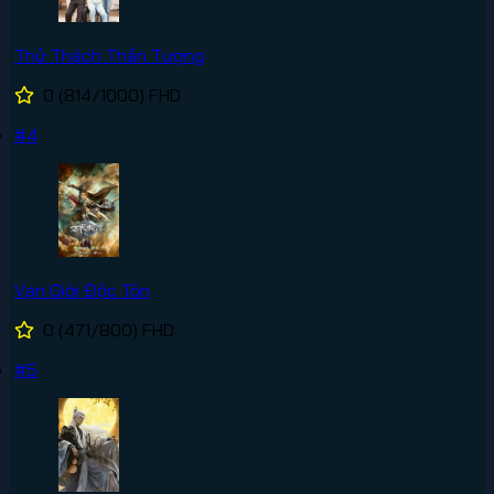
Thử Thách Thần Tượng
0
(814/1000)
FHD
#4
Vạn Giới Độc Tôn
0
(471/800)
FHD
#5