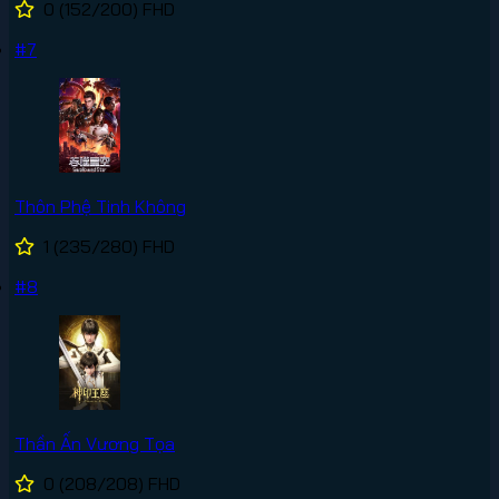
0
(152/200)
FHD
#7
Thôn Phệ Tinh Không
1
(235/280)
FHD
#8
Thần Ấn Vương Tọa
0
(208/208)
FHD