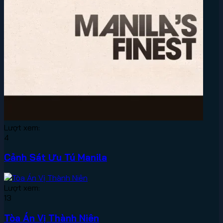
Lượt xem:
4
Cảnh Sát Ưu Tú Manila
Lượt xem:
13
Tòa Án Vị Thành Niên