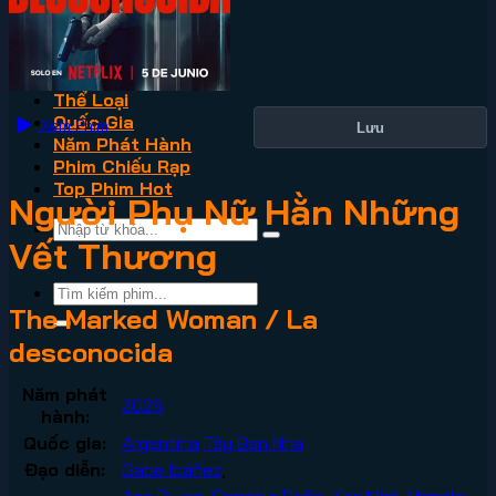
VN2
Phim Lẻ
Phim Bộ
Thể Loại
Quốc Gia
Xem Phim
Lưu
Năm Phát Hành
Phim Chiếu Rạp
Top Phim Hot
Người Phụ Nữ Hằn Những
Vết Thương
The Marked Woman / La
desconocida
Năm phát
2026
hành:
Quốc gia:
Argentina
Tây Ban Nha
Đạo diễn:
Gabe Ibáñez
,
Ana Rujas
,
Candela Peña
,
Kira Miró
,
Manolo