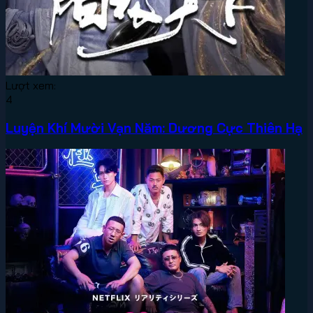
Lượt xem:
4
Luyện Khí Mười Vạn Năm: Dương Cực Thiên Hạ