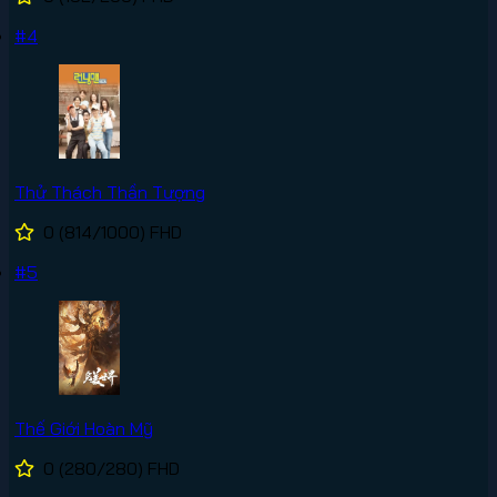
#4
Thử Thách Thần Tượng
0
(814/1000)
FHD
#5
Thế Giới Hoàn Mỹ
0
(280/280)
FHD