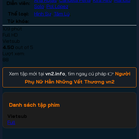
Diễn viên:
Solo
,
Pol López
,
Thể loại:
Hình Sự
,
Tâm Lý
,
Từ khóa:
109 phút
Full HD
Vietsub
4.50
out of 5
Lượt xem:
88
Xem tập mới tại
vn2.info
, tìm ngay cú pháp 👉
Người
Phụ Nữ Hằn Những Vết Thương vn2
Danh sách tập phim
Vietsub
Full