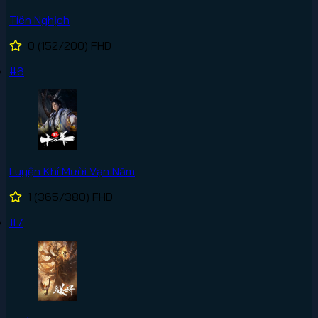
Tiên Nghịch
0
(152/200)
FHD
#6
Luyện Khí Mười Vạn Năm
1
(365/380)
FHD
#7