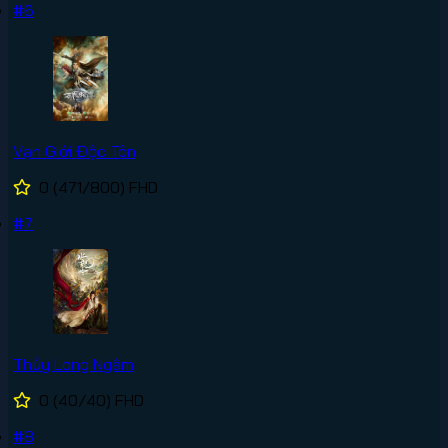
#6
Vạn Giới Độc Tôn
0
(471/800)
FHD
#7
Thủy Long Ngâm
0
(40/40)
FHD
#8