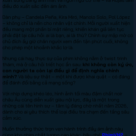
điều đó xuất sắc đến ám ảnh.
Dàn phụ – Candela Peña, Kira Miró, Manolo Solo, Pol López
– không chỉ là nền cho nhân vật chính. Mỗi người xuất hiện
đều mang một phần bí mật riêng, khiến khán giả liên tục
phải đặt lại câu hỏi: ai là bạn, ai là thù? Chính sự mập mờ có
chủ đích ấy giữ chân người xem đến tận phút cuối, không
cho phép một khoảnh khắc lơ là.
Nhưng cái hay thực sự của phim không nằm ở twist trinh
thám, mà ở câu hỏi triết học ẩn sau:
khi không còn ký ức,
con người ta còn lại điều gì để định nghĩa chính
mình?
Và liệu sự thật – một khi được khai quật – có đáng
để đánh đổi bằng cả mạng sống?
Với nhịp dựng khéo léo, hình ảnh tối màu đậm chất noir
châu Âu cùng diễn xuất giàu nội lực, đây là một trong
những cái tên hình sự – tâm lý đáng chờ nhất năm 2026,
dành cho ai yêu thích thể loại điều tra chạm đến tầng sâu
cảm xúc.
Muốn thưởng thức trọn vẹn hành trình đầy ám ảnh này
cùng kho phim chất lượng cao khác, hãy ghé
PhimVN2
–