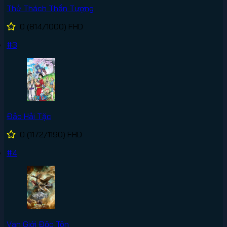
Thử Thách Thần Tượng
0
(814/1000)
FHD
#3
Đảo Hải Tặc
0
(1172/1190)
FHD
#4
Vạn Giới Độc Tôn