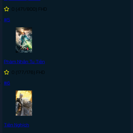
0
(471/800)
FHD
#5
Phàm Nhân Tu Tiên
0
(177/176)
FHD
#6
Tiên Nghịch