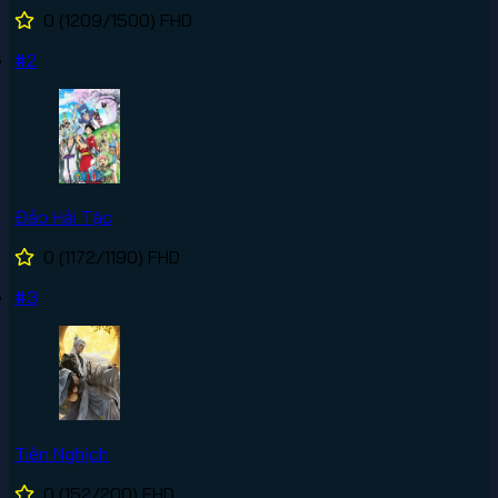
0
(1209/1500)
FHD
#2
Đảo Hải Tặc
0
(1172/1190)
FHD
#3
Tiên Nghịch
0
(152/200)
FHD