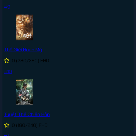
#9
Thế Giới Hoàn Mỹ
0
(280/280)
FHD
#10
Tuyệt Thế Chiến Hồn
0
(180/240)
FHD