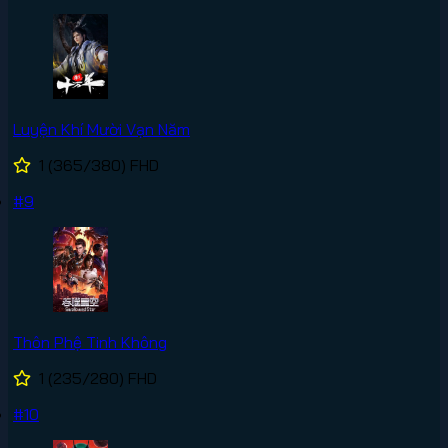
Luyện Khí Mười Vạn Năm
1
(365/380)
FHD
#9
Thôn Phệ Tinh Không
1
(235/280)
FHD
#10