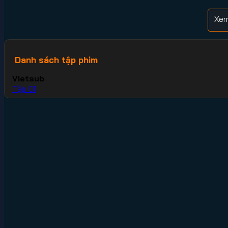
Xem
Danh sách tập phim
Vietsub
Tập 01