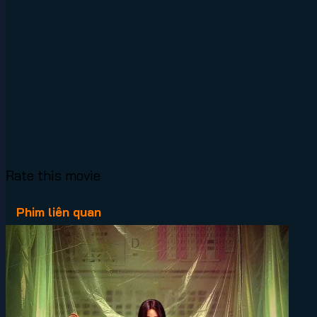
Rate this movie
Phim liên quan