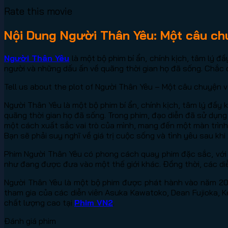
Rate this movie
Nội Dung Người Thân Yêu: Một câu ch
Người Thân Yêu
là một bộ phim bí ẩn, chính kịch, tâm lý đầ
người và những dấu ấn về quãng thời gian họ đã sống. Chắc c
Tell us about the plot of Người Thân Yêu – Một câu chuyện v
Người Thân Yêu là một bộ phim bí ẩn, chính kịch, tâm lý đầy k
quãng thời gian họ đã sống. Trong phim, đạo diễn đã sử dụng
một cách xuất sắc vai trò của mình, mang đến một màn trình
Bạn sẽ phải suy nghĩ về giá trị cuộc sống và tình yêu sau kh
Phim Người Thân Yêu có phong cách quay phim đặc sắc, với 
như đang được đưa vào một thế giới khác. Đồng thời, các diễ
Người Thân Yêu là một bộ phim được phát hành vào năm 2026,
tham gia của các diễn viên Asuka Kawatoko, Dean Fujioka, K
chất lượng cao tại
Phim VN2
.
Đánh giá phim