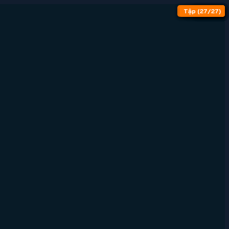
Tập (40/40)
Tập (43/43)
Tập (27/27)
Tập (8/8)
Tập (7/7)
Tập 08
Tập 06
Tập 01