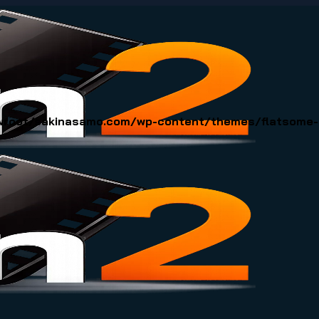
oot/sakinasamo.com/wp-content/themes/flatsome-ch