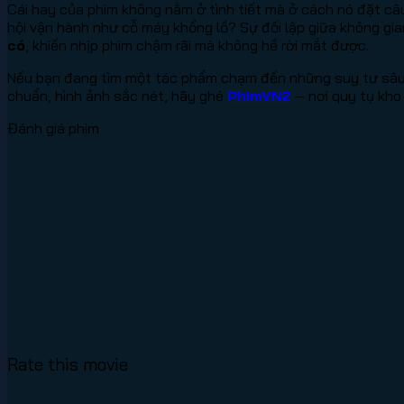
Cái hay của phim không nằm ở tình tiết mà ở cách nó đặt câu 
hội vận hành như cỗ máy khổng lồ? Sự đối lập giữa không gi
có
, khiến nhịp phim chậm rãi mà không hề rời mắt được.
Nếu bạn đang tìm một tác phẩm chạm đến những suy tư sâu s
chuẩn, hình ảnh sắc nét, hãy ghé
PhimVN2
— nơi quy tụ kho
Đánh giá phim
Rate this movie