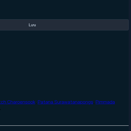
Lưu
tch Charoensook
,
Patana Surawatanapongs
,
Pimmada
,