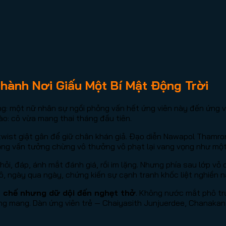
hành Nơi Giấu Một Bí Mật Động Trời
 một nữ nhân sự ngồi phỏng vấn hết ứng viên này đến ứng viên
ào: cô vừa mang thai tháng đầu tiên.
twist giật gân để giữ chân khán giả. Đạo diễn Nawapol Thamro
ỏng vấn tưởng chừng vô thưởng vô phạt lại vang vọng như một 
: hỏi, đáp, ánh mắt đánh giá, rồi im lặng. Nhưng phía sau lớp v
ô, ngày qua ngày, chứng kiến sự cạnh tranh khốc liệt nghiền 
 chế nhưng dữ dội đến nghẹt thở
. Không nước mắt phô tr
ng mang. Dàn ứng viên trẻ — Chaiyasith Junjuerdee, Chanakan