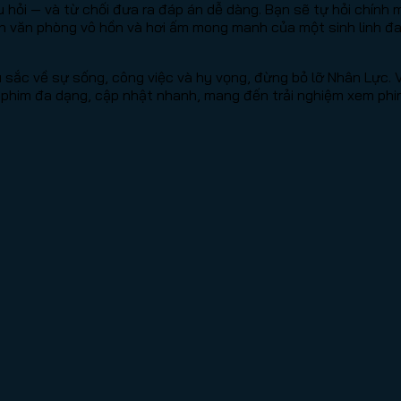
hỏi — và từ chối đưa ra đáp án dễ dàng. Bạn sẽ tự hỏi chính mì
an văn phòng vô hồn và hơi ấm mong manh của một sinh linh đa
ắc về sự sống, công việc và hy vọng, đừng bỏ lỡ Nhân Lực. 
 phim đa dạng, cập nhật nhanh, mang đến trải nghiệm xem phi