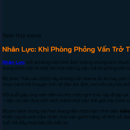
Rate this movie
Nhân Lực: Khi Phòng Phỏng Vấn Trở T
Nhân Lực
mở ra bằng một hình ảnh tưởng chừng bình thường:
trong mình một bí mật lớn hơn bất kỳ câu trả lời phỏng vấn n
Bộ phim Thái Lan 2026 này không cần drama ồn ào hay plot 
chọn cách kể chuyện tinh tế đến ám ảnh, nơi mỗi câu hỏi ph
Mỗi buổi gặp ứng viên diễn ra như một nghi thức lặp đi lặp lại
— liệu có nên đưa một sinh mệnh mới vào thế giới mà chính c
Bloom Varin trong vai Fren mang đến một màn trình diễn
kiềm
khiến người xem cảm nhận trọn vẹn gánh nặng vô hình cô đa
tuổi trẻ đầy hoài bão lẫn bất an.