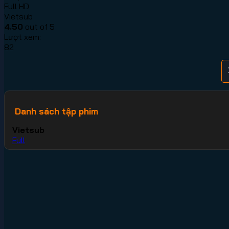
Full HD
Vietsub
4.50
out of 5
Lượt xem:
82
Danh sách tập phim
Vietsub
Full