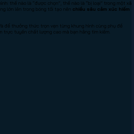
nh: thế nào là “được chọn”, thế nào là “bị loại” trong một xã
ng lớn lên trong bóng tối tạo nên
chiều sâu cảm xúc hiếm
Và để thưởng thức trọn vẹn từng khung hình cùng phụ đề
m trực tuyến chất lượng cao mà bạn hằng tìm kiếm.