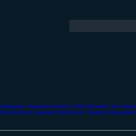
attanaudom
,
Duangporn Oapirat
,
Kittitat Kitsawat
,
Niw
,
Paope
 Skultechatana
,
Supawan Poolcharoen
,
Tanakorn Hasuvanakit