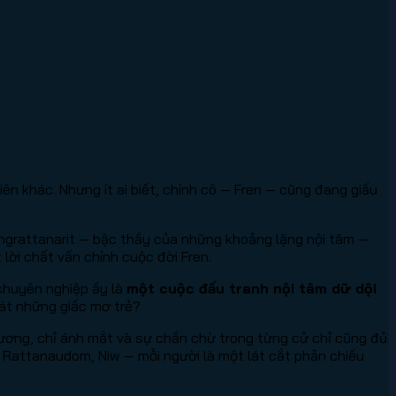
 khác. Nhưng ít ai biết, chính cô — Fren — cũng đang giấu
ngrattanarit — bậc thầy của những khoảng lặng nội tâm —
lời chất vấn chính cuộc đời Fren.
ỏ chuyên nghiệp ấy là
một cuộc đấu tranh nội tâm dữ dội
nát những giấc mơ trẻ?
ương, chỉ ánh mắt và sự chần chừ trong từng cử chỉ cũng đủ
 Rattanaudom, Niw — mỗi người là một lát cắt phản chiếu