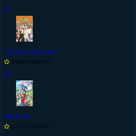
#2
Thử Thách Thần Tượng
0
(814/1000)
FHD
#3
Đảo Hải Tặc
0
(1172/1190)
FHD