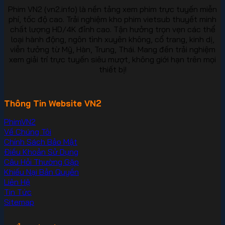
Phim VN2 (vn2.info) là nền tảng xem phim trực tuyến miễn
phí, tốc độ cao. Trải nghiệm kho phim vietsub thuyết minh
chất lượng HD/4K đỉnh cao. Tận hưởng trọn vẹn các thể
loại hành động, ngôn tình xuyên không, cổ trang, kinh dị,
viễn tưởng từ Mỹ, Hàn, Trung, Thái. Mang đến trải nghiệm
xem giải trí trực tuyến siêu mượt, không giới hạn trên mọi
thiết bị!
Thông Tin Website VN2
PhimVN2
Về Chúng Tôi
Chính Sách Bảo Mật
Điều Khoản Sử Dụng
Câu Hỏi Thường Gặp
Khiếu Nại Bản Quyền
Liên Hệ
Tin Tức
Sitemap