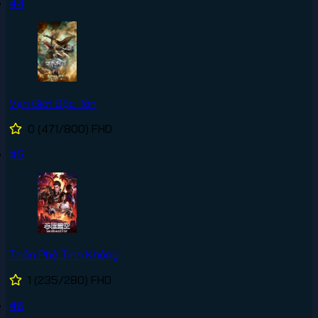
#4
Vạn Giới Độc Tôn
0
(471/800)
FHD
#5
Thôn Phệ Tinh Không
1
(235/280)
FHD
#6