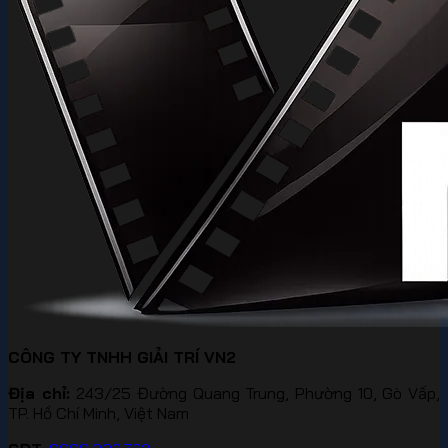
CÔNG TY TNHH GIẢI TRÍ VN2
Địa chỉ:
243/25 Đường Quang Trung, Phường 10, Gò Vấp,
TP. Hồ Chí Minh, Việt Nam