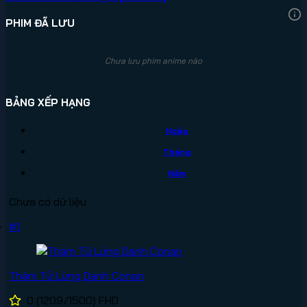
PHIM ĐÃ LƯU
Chưa lưu phim anime nào
BẢNG XẾP HẠNG
Ngày
Tháng
Năm
Chưa có dữ liệu
#1
Thám Tử Lừng Danh Conan
0
(1209/1500)
FHD