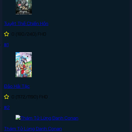
Tuyệt Thế Chiến Hồn
0
(180/240)
FHD
#1
Đảo Hải Tặc
0
(1172/1190)
FHD
#2
Thám Tử Lừng Danh Conan