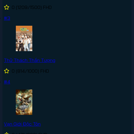
0
(1209/1500)
FHD
#3
Thử Thách Thần Tượng
0
(814/1000)
FHD
#4
Vạn Giới Độc Tôn