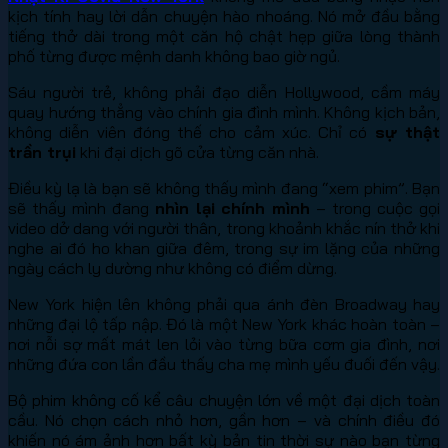
kịch tính hay lời dẫn chuyện hào nhoáng. Nó mở đầu bằng
tiếng thở dài trong một căn hộ chật hẹp giữa lòng thành
phố từng được mệnh danh không bao giờ ngủ.
Sáu người trẻ, không phải đạo diễn Hollywood, cầm máy
quay hướng thẳng vào chính gia đình mình. Không kịch bản,
không diễn viên đóng thế cho cảm xúc. Chỉ có
sự thật
trần trụi
khi đại dịch gõ cửa từng căn nhà.
Điều kỳ lạ là bạn sẽ không thấy mình đang “xem phim”. Bạn
sẽ thấy mình đang
nhìn lại chính mình
– trong cuộc gọi
video dở dang với người thân, trong khoảnh khắc nín thở khi
nghe ai đó ho khan giữa đêm, trong sự im lặng của những
ngày cách ly dường như không có điểm dừng.
New York hiện lên không phải qua ánh đèn Broadway hay
những đại lộ tấp nập. Đó là một New York khác hoàn toàn –
nơi nỗi sợ mất mát len lỏi vào từng bữa cơm gia đình, nơi
những đứa con lần đầu thấy cha mẹ mình yếu đuối đến vậy.
Bộ phim không cố kể câu chuyện lớn về một đại dịch toàn
cầu. Nó chọn cách nhỏ hơn, gần hơn – và chính điều đó
khiến nó ám ảnh hơn bất kỳ bản tin thời sự nào bạn từng