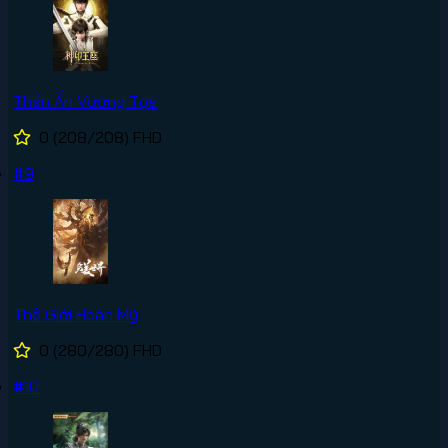
Thần Ấn Vương Tọa
0
(208/208)
FHD
#9
Thế Giới Hoàn Mỹ
0
(280/280)
FHD
#10