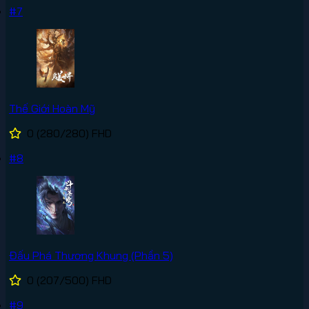
#7
Thế Giới Hoàn Mỹ
0
(280/280)
FHD
#8
Đấu Phá Thương Khung (Phần 5)
0
(207/500)
FHD
#9