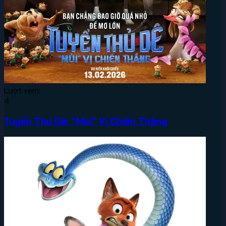
Lượt xem:
4
Tuyển Thủ Dê: “Mùi” Vị Chiến Thắng