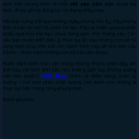
xem. Mỗi khung hình là một
vết sẹo cảm xúc
chưa kịp
lành, được ghi lại đúng lúc nó đang chảy máu.
Nếu bạn từng trải qua những ngày phong tỏa ấy, đây không
đơn thuần là một bộ phim tài liệu. Đây là chiếc gương phản
chiếu quá khứ mà bạn chưa từng dám nhìn thẳng vào. Còn
nếu bạn muốn biết điều gì thực sự ẩn sau những con số tử
vong lạnh lùng trên bản tin, hành trình này sẽ cho bạn câu
trả lời – theo cách không con số nào làm được.
Muốn đắm mình trọn vẹn trong những thước phim đầy ám
ảnh này với hình ảnh sắc nét, không giật lag, không quảng
cáo làm phiền?
VN2 Phim
chính là điểm dừng chân lý
tưởng – nơi xem phim chất lượng cao dành cho những ai
thực sự trân trọng từng khung hình.
Đánh giá phim