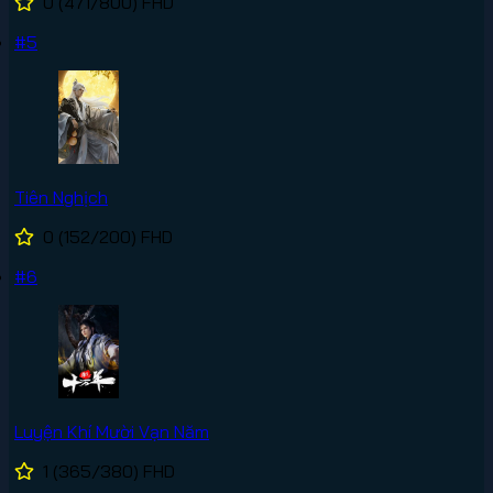
0
(471/800)
FHD
#5
Tiên Nghịch
0
(152/200)
FHD
#6
Luyện Khí Mười Vạn Năm
1
(365/380)
FHD