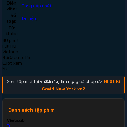
Diễn
Đang cập nhật
,
viên:
Thể
Tài Liệu
,
loại:
Từ
khóa:
40 phút
Full HD
Vietsub
4.50
out of 5
Lượt xem:
57
Xem tập mới tại
vn2.info
, tìm ngay cú pháp 👉
Nhật Kí
Covid New York vn2
Danh sách tập phim
Vietsub
Full