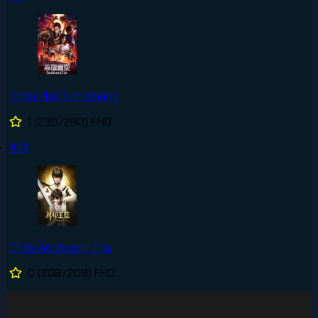
Thôn Phệ Tinh Không
1
(235/280)
FHD
#10
Thần Ấn Vương Tọa
0
(208/208)
FHD