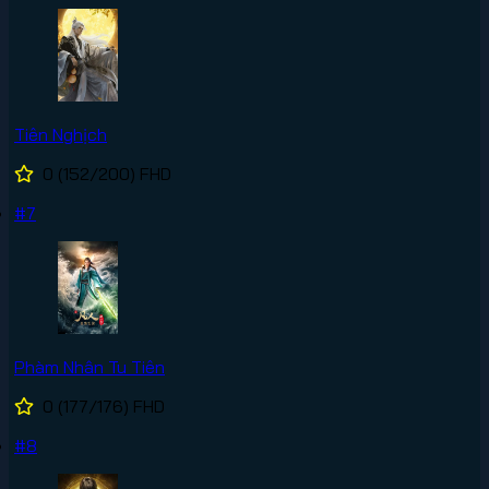
Tiên Nghịch
0
(152/200)
FHD
#7
Phàm Nhân Tu Tiên
0
(177/176)
FHD
#8