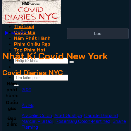
VN2
Phim Lẻ
Phim Bộ
Thể Loại
Quốc Gia
Xem Phim
Lưu
Năm Phát Hành
Phim Chiếu Rạp
Top Phim Hot
Nhật Kí Covid New York
Covid Diaries NYC
Năm
phát
2021
hành:
Quốc
Âu Mỹ
gia:
Aracelie Colón
,
Arlet Guallpa
,
Camille Dianand
,
Đạo
Marcial Pilataxi
,
Rosemary Colón-Martinez
,
Shane
diễn:
Fleming
,