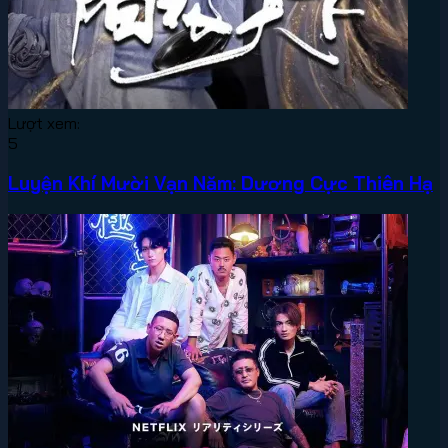
Lượt xem:
5
Luyện Khí Mười Vạn Năm: Dương Cực Thiên Hạ