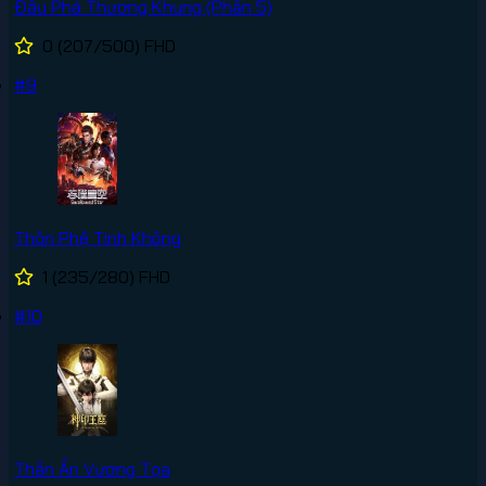
Đấu Phá Thương Khung (Phần 5)
0
(207/500)
FHD
#9
Thôn Phệ Tinh Không
1
(235/280)
FHD
#10
Thần Ấn Vương Tọa