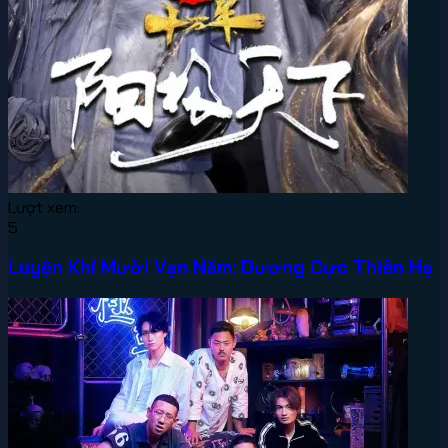
Lượt xem:
5
Luyện Khí Mười Vạn Năm: Dương Cực Thiên Hạ