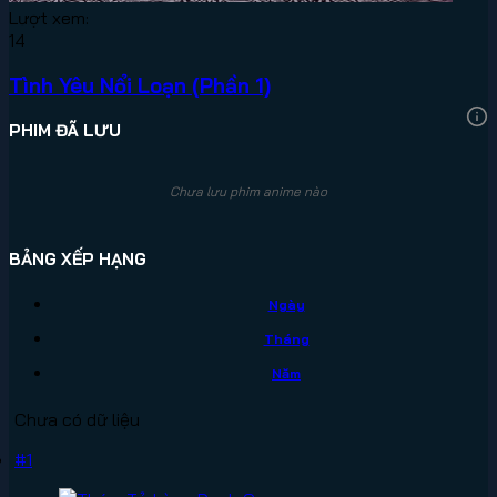
Lượt xem:
14
Tình Yêu Nổi Loạn (Phần 1)
PHIM ĐÃ LƯU
Chưa lưu phim anime nào
BẢNG XẾP HẠNG
Ngày
Tháng
Năm
Chưa có dữ liệu
#1