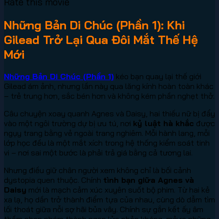
Rate this movie
Những Bản Di Chúc (Phần 1): Khi
Gilead Trở Lại Qua Đôi Mắt Thế Hệ
Mới
Những Bản Di Chúc (Phần 1)
kéo bạn quay lại thế giới
Gilead ám ảnh, nhưng lần này qua lăng kính hoàn toàn khác
– trẻ trung hơn, sắc bén hơn và không kém phần nghẹt thở.
Câu chuyện xoay quanh Agnes và Daisy, hai thiếu nữ bị đẩy
vào một ngôi trường dự bị ưu tú, nơi
kỷ luật hà khắc
được
ngụy trang bằng vẻ ngoài trang nghiêm. Mỗi hành lang, mỗi
lớp học đều là một mắt xích trong hệ thống kiểm soát tinh
vi – nơi sai một bước là phải trả giá bằng cả tương lai.
Nhưng điều giữ chân người xem không chỉ là bối cảnh
dystopia quen thuộc. Chính
tình bạn giữa Agnes và
Daisy
mới là mạch cảm xúc xuyên suốt bộ phim. Từ hai kẻ
xa lạ, họ dần trở thành điểm tựa của nhau, cùng dò dẫm tìm
lối thoát giữa nỗi sợ hãi bủa vây. Chính sự gắn kết ấy âm
thầm nhen nhóm thành ngọn lửa phản kháng, mở ra những