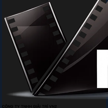
CÔNG TY TNHH GIẢI TRÍ VN2