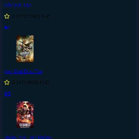
Đảo Hải Tặc
0
(1172/1190)
FHD
#4
Vạn Giới Độc Tôn
0
(471/800)
FHD
#5
Thôn Phệ Tinh Không