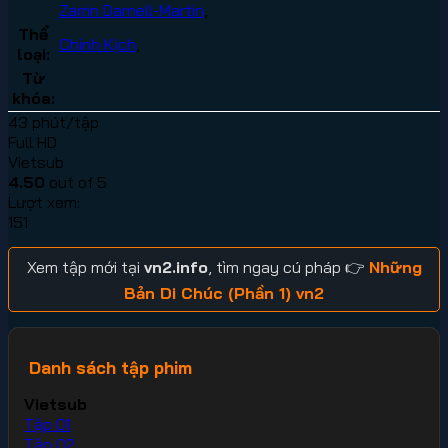
Zarrin Darnell-Martin
,
Thể
Chính Kịch
,
loại:
Từ
khóa:
43 phút/tập
Full HD
Vietsub
4.50
out of 5
Lượt xem:
151
Xem tập mới tại
vn2.info
, tìm ngay cú pháp 👉
Những
Bản Di Chúc (Phần 1) vn2
Danh sách tập phim
Vietsub
Tập 01
Tập 02