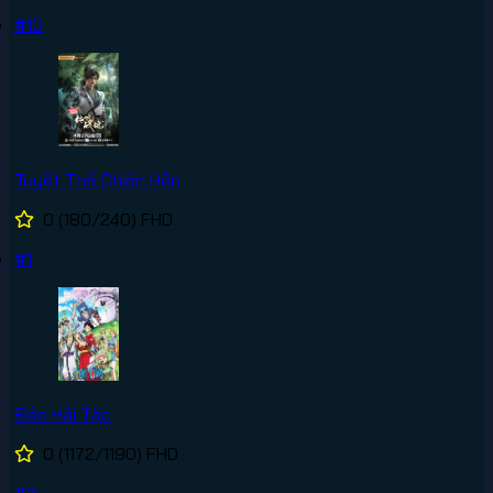
#10
Tuyệt Thế Chiến Hồn
0
(180/240)
FHD
#1
Đảo Hải Tặc
0
(1172/1190)
FHD