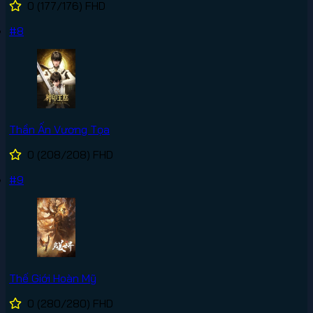
0
(177/176)
FHD
#8
Thần Ấn Vương Tọa
0
(208/208)
FHD
#9
Thế Giới Hoàn Mỹ
0
(280/280)
FHD