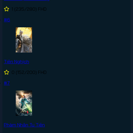
1
(235/280)
FHD
#6
Tiên Nghịch
0
(152/200)
FHD
#7
Phàm Nhân Tu Tiên