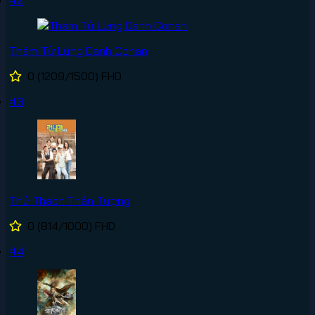
#2
Thám Tử Lừng Danh Conan
0
(1209/1500)
FHD
#3
Thử Thách Thần Tượng
0
(814/1000)
FHD
#4