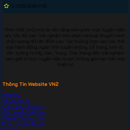
0
(208/208)
FHD
Phim VN2 (vn2.info) là nền tảng xem phim trực tuyến miễn
phí, tốc độ cao. Trải nghiệm kho phim vietsub thuyết minh
chất lượng HD/4K đỉnh cao. Tận hưởng trọn vẹn các thể
loại hành động, ngôn tình xuyên không, cổ trang, kinh dị,
viễn tưởng từ Mỹ, Hàn, Trung, Thái. Mang đến trải nghiệm
xem giải trí trực tuyến siêu mượt, không giới hạn trên mọi
thiết bị!
Thông Tin Website VN2
PhimVN2
Về Chúng Tôi
Chính Sách Bảo Mật
Điều Khoản Sử Dụng
Câu Hỏi Thường Gặp
Khiếu Nại Bản Quyền
Liên Hệ