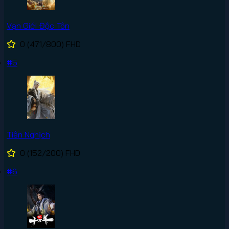
Vạn Giới Độc Tôn
0
(471/800)
FHD
#5
Tiên Nghịch
0
(152/200)
FHD
#6