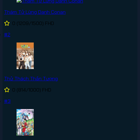
Thám Tử Lừng Danh Conan
0
(1209/1500)
FHD
#2
Thử Thách Thần Tượng
0
(814/1000)
FHD
#3