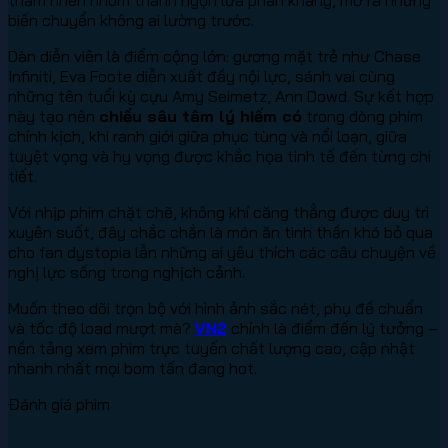
biến chuyển không ai lường trước.
Dàn diễn viên là điểm cộng lớn: gương mặt trẻ như Chase
Infiniti, Eva Foote diễn xuất đầy nội lực, sánh vai cùng
những tên tuổi kỳ cựu Amy Seimetz, Ann Dowd. Sự kết hợp
này tạo nên
chiều sâu tâm lý hiếm có
trong dòng phim
chính kịch, khi ranh giới giữa phục tùng và nổi loạn, giữa
tuyệt vọng và hy vọng được khắc họa tinh tế đến từng chi
tiết.
Với nhịp phim chặt chẽ, không khí căng thẳng được duy trì
xuyên suốt, đây chắc chắn là món ăn tinh thần khó bỏ qua
cho fan dystopia lẫn những ai yêu thích các câu chuyện về
nghị lực sống trong nghịch cảnh.
Muốn theo dõi trọn bộ với hình ảnh sắc nét, phụ đề chuẩn
và tốc độ load mượt mà?
VN2
chính là điểm đến lý tưởng –
nền tảng xem phim trực tuyến chất lượng cao, cập nhật
nhanh nhất mọi bom tấn đang hot.
Đánh giá phim