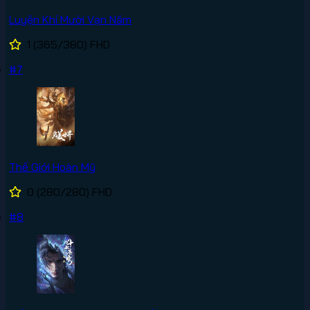
Luyện Khí Mười Vạn Năm
1
(365/380)
FHD
#7
Thế Giới Hoàn Mỹ
0
(280/280)
FHD
#8