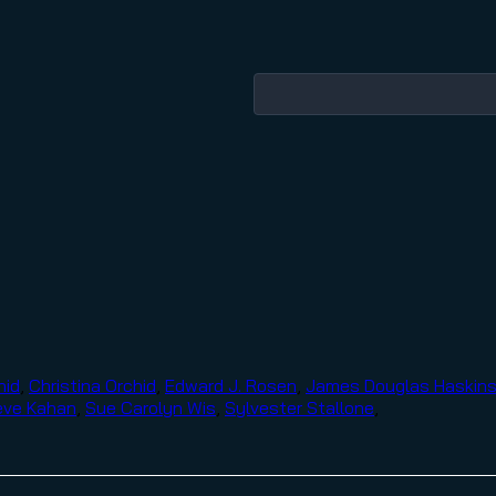
hid
,
Christina Orchid
,
Edward J. Rosen
,
James Douglas Haskin
eve Kahan
,
Sue Carolyn Wis
,
Sylvester Stallone
,