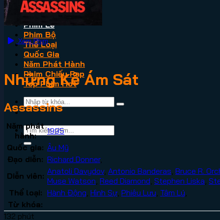
VN2
Phim Lẻ
Phim Bộ
Xem Phim
Thể Loại
Quốc Gia
Năm Phát Hành
Phim Chiếu Rạp
Những Kẻ Ám Sát
Top Phim Hot
Assassins
Năm phát
1995
hành:
Quốc gia:
Âu Mỹ
Đạo diễn:
Richard Donner
,
Anatoli Davydov
,
Antonio Banderas
,
Bruce R. Orc
Diễn viên:
Muse Watson
,
Reed Diamond
,
Stephen Liska
,
St
Thể loại:
Hành Động
,
Hình Sự
,
Phiêu Lưu
,
Tâm Lý
,
Từ khóa:
132 phút