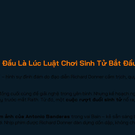
i Đầu Là Lúc Luật Chơi Sinh Tử Bắt Đầ
 – hình sự đình đám do đạo diễn Richard Donner cầm trịch, quy
ng cuối cùng để giải nghệ trong yên bình. Nhưng kế hoạch ngh
ay trước mắt Rath. Từ đó, một
cuộc rượt đuổi sinh tử
nổ ra
ám ảnh của Antonio Banderas
trong vai Bain – kẻ sẵn sàng 
xé. Nhịp phim được Richard Donner dàn dựng dồn dập, không c