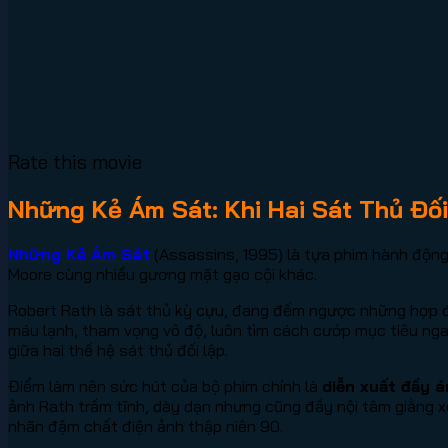
Rate this movie
Những Kẻ Ám Sát: Khi Hai Sát Thủ Đố
Những Kẻ Ám Sát
(Assassins, 1995) là tựa phim hành động
Moore cùng nhiều gương mặt gạo cội khác.
Robert Rath là sát thủ kỳ cựu, đang đếm ngược những hợp đồ
máu lạnh, tham vọng vô độ, luôn tìm cách cướp mục tiêu ng
giữa hai thế hệ sát thủ đối lập.
Điểm làm nên sức hút của bộ phim chính là
diễn xuất đầy 
ảnh Rath trầm tĩnh, dày dạn nhưng cũng đầy nội tâm giằng 
nhãn đậm chất điện ảnh thập niên 90.