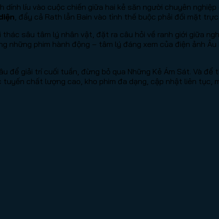
h dính líu vào cuộc chiến giữa hai kẻ săn người chuyên nghiệp
diện
, đẩy cả Rath lẫn Bain vào tình thế buộc phải đối mặt trực
 thác sâu tâm lý nhân vật, đặt ra câu hỏi về ranh giới giữa ng
ng những phim hành động – tâm lý đáng xem của điện ảnh Âu M
âu để giải trí cuối tuần, đừng bỏ qua Những Kẻ Ám Sát. Và để
tuyến chất lượng cao, kho phim đa dạng, cập nhật liên tục, m