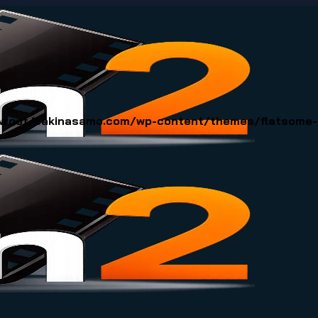
oot/sakinasamo.com/wp-content/themes/flatsome-ch