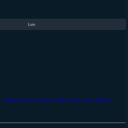
Lưu
s
,
Julianne Moore
,
Kai Wulff
,
Kelly Rowan
,
Kerry Skalsky
,