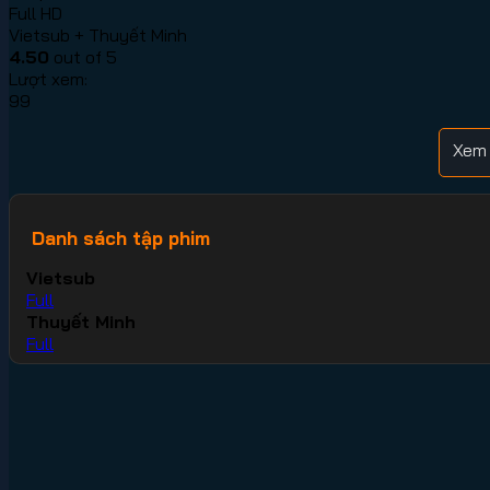
Full HD
Vietsub + Thuyết Minh
4.50
out of 5
Lượt xem:
99
Xem 
Danh sách tập phim
Vietsub
Full
Thuyết Minh
Full