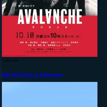
Lượt xem:
1
Biệt Đội Công Lý Avalanche