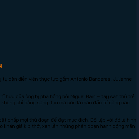
u
 tụ dàn diễn viên thực lực gồm Antonio Banderas, Julianne
ỉ hưu của ông bị phá hỏng bởi Miguel Bain – tay sát thủ trẻ
, không chỉ bằng súng đạn mà còn là màn đấu trí căng não
bất chấp mọi thủ đoạn để đạt mục đích. Đối lập với đó là hình
ho khán giả kịp thở, xen lẫn những phân đoạn hành động mãn