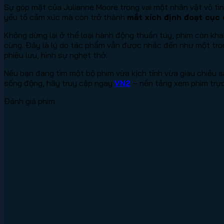
Sự góp mặt của Julianne Moore trong vai một nhân vật vô tìn
yếu tố cảm xúc mà còn trở thành
mắt xích định đoạt cục 
Không dừng lại ở thể loại hành động thuần túy, phim còn khai
cùng. Đây là lý do tác phẩm vẫn được nhắc đến như một tro
phiêu lưu, hình sự nghẹt thở.
Nếu bạn đang tìm một bộ phim vừa kịch tính vừa giàu chiều s
sống động, hãy truy cập ngay
VN2
– nền tảng xem phim trực 
Đánh giá phim