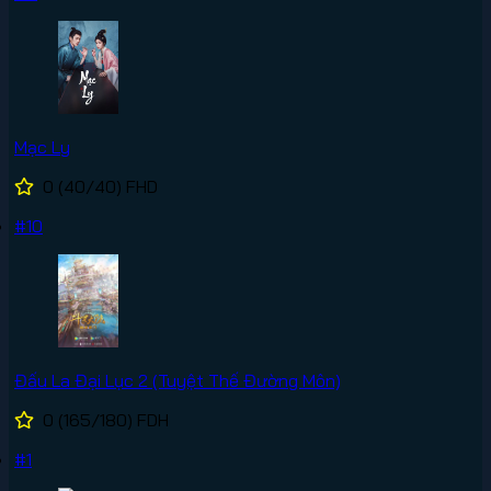
Mạc Ly
0
(40/40)
FHD
#10
Đấu La Đại Lục 2 (Tuyệt Thế Đường Môn)
0
(165/180)
FDH
#1