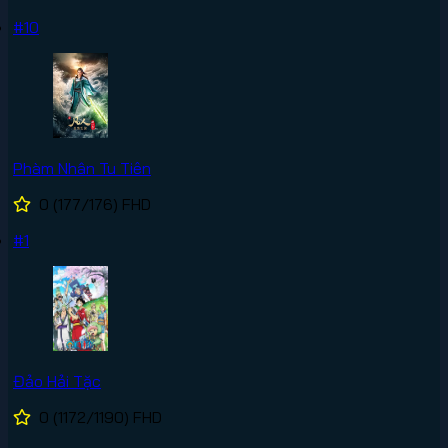
#10
Phàm Nhân Tu Tiên
0
(177/176)
FHD
#1
Đảo Hải Tặc
0
(1172/1190)
FHD