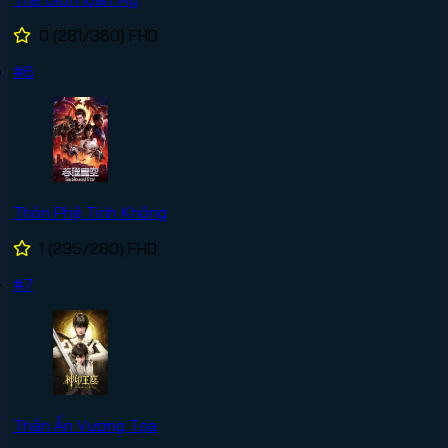
0
(281/360)
FHD
#6
Thôn Phệ Tinh Không
1
(235/280)
FHD
#7
Thần Ấn Vương Tọa