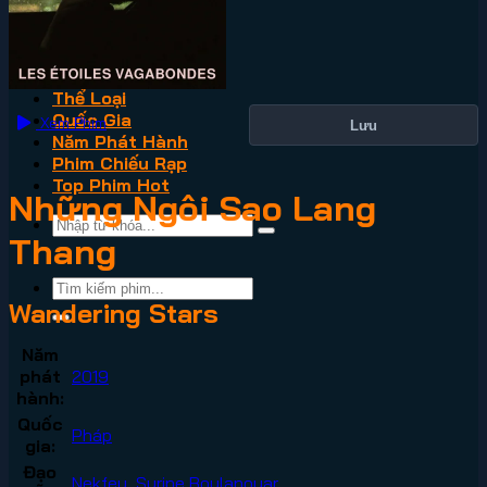
VN2
Phim Lẻ
Phim Bộ
Thể Loại
Quốc Gia
Xem Phim
Lưu
Năm Phát Hành
Phim Chiếu Rạp
Top Phim Hot
Những Ngôi Sao Lang
Thang
Wandering Stars
Năm
phát
2019
hành:
Quốc
Pháp
gia:
Đạo
Nekfeu
,
Syrine Boulanouar
,