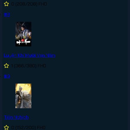
0
(208/208)
FHD
#8
Luyện Khí Mười Vạn Năm
1
(366/380)
FHD
#9
Tiên Nghịch
0
(152/200)
FHD