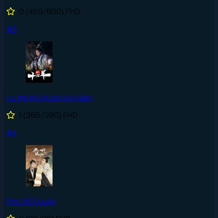
0
(469/800)
FHD
#3
Luyện Khí Mười Vạn Năm
1
(366/380)
FHD
#4
Phù Đồ Duyên