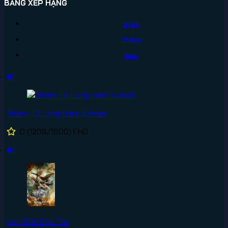
BẢNG XẾP HẠNG
Ngày
Tháng
Năm
#1
Thám Tử Lừng Danh Conan
0
(1209/1500)
FHD
#2
Vạn Giới Độc Tôn