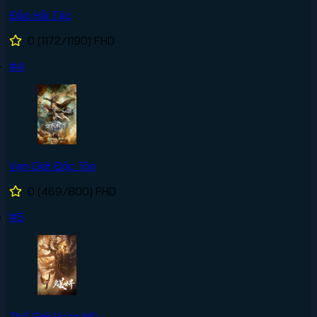
Đảo Hải Tặc
0
(1172/1190)
FHD
#4
Vạn Giới Độc Tôn
0
(469/800)
FHD
#5
Thế Giới Hoàn Mỹ