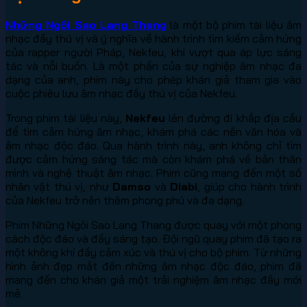
Những Ngôi Sao Lang Thang
là một bộ phim tài liệu âm
nhạc đầy thú vị và ý nghĩa về hành trình tìm kiếm cảm hứng
của rapper người Pháp, Nekfeu, khi vượt qua áp lực sáng
tác và nỗi buồn. Là một phần của sự nghiệp âm nhạc đa
dạng của anh, phim này cho phép khán giả tham gia vào
cuộc phiêu lưu âm nhạc đầy thú vị của Nekfeu.
Trong phim tài liệu này,
Nekfeu
lên đường đi khắp địa cầu
để tìm cảm hứng âm nhạc, khám phá các nền văn hóa và
âm nhạc độc đáo. Qua hành trình này, anh không chỉ tìm
được cảm hứng sáng tác mà còn khám phá về bản thân
mình và nghệ thuật âm nhạc. Phim cũng mang đến một số
nhân vật thú vị, như
Damso
và
Diabi
, giúp cho hành trình
của Nekfeu trở nên thêm phong phú và đa dạng.
Phim Những Ngôi Sao Lang Thang được quay với một phong
cách độc đáo và đầy sáng tạo. Đội ngũ quay phim đã tạo ra
một không khí đầy cảm xúc và thú vị cho bộ phim. Từ những
hình ảnh đẹp mắt đến những âm nhạc độc đáo, phim đã
mang đến cho khán giả một trải nghiệm âm nhạc đầy mới
mẻ.