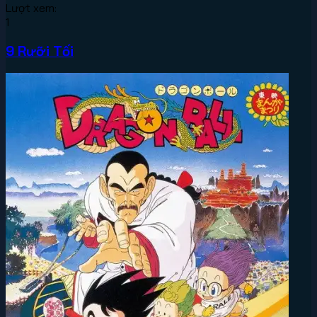
Lượt xem:
1
9 Rưỡi Tối