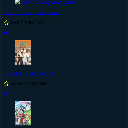
Thám Tử Lừng Danh Conan
0
(1209/1500)
FHD
#2
Thử Thách Thần Tượng
0
(814/1000)
FHD
#3