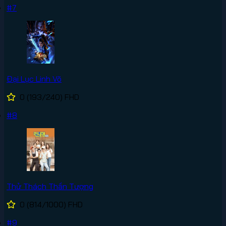
#7
Đại Lục Linh Võ
0
(193/240)
FHD
#8
Thử Thách Thần Tượng
0
(814/1000)
FHD
#9