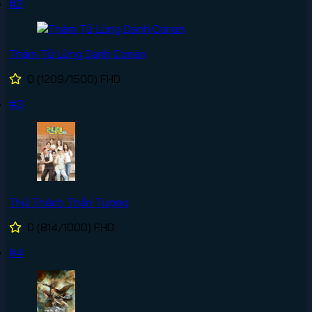
#2
Thám Tử Lừng Danh Conan
0
(1209/1500)
FHD
#3
Thử Thách Thần Tượng
0
(814/1000)
FHD
#4