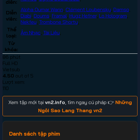
diễn:
Alpha Oumar Wann
,
Clément Loubensky
,
Damso
,
Diễn
Diabi
,
Doums
,
Framal
,
Hugz Hefner
,
Lo Hologram
,
viên:
Nekfeu
,
Trombone Shorty
,
Thể
Âm Nhạc
,
Tài Liệu
,
loại:
Từ
khóa:
86 phút
Full HD
Vietsub
4.50
out of 5
Lượt xem:
110
Xem tập mới tại
vn2.info
, tìm ngay cú pháp 👉
Những
Ngôi Sao Lang Thang vn2
Danh sách tập phim