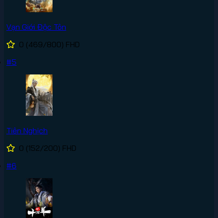
Vạn Giới Độc Tôn
0
(469/800)
FHD
#5
Tiên Nghịch
0
(152/200)
FHD
#6