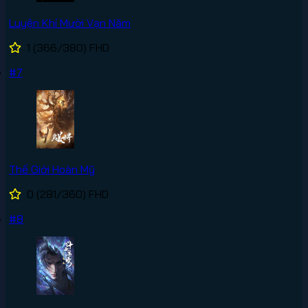
Luyện Khí Mười Vạn Năm
1
(366/380)
FHD
#7
Thế Giới Hoàn Mỹ
0
(281/360)
FHD
#8