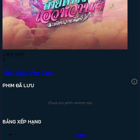
Lượt xem:
2
Giai Điệu Mor Lam
PHIM ĐÃ LƯU
Chưa lưu phim anime nào
BẢNG XẾP HẠNG
Ngày