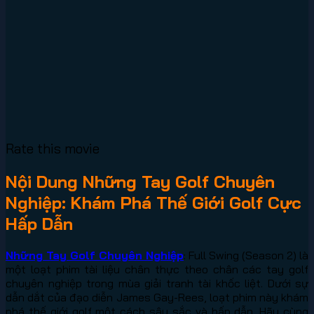
Rate this movie
Nội Dung Những Tay Golf Chuyên
Nghiệp: Khám Phá Thế Giới Golf Cực
Hấp Dẫn
Những Tay Golf Chuyên Nghiệp
: Full Swing (Season 2) là
một loạt phim tài liệu chân thực theo chân các tay golf
chuyên nghiệp trong mùa giải tranh tài khốc liệt. Dưới sự
dẫn dắt của đạo diễn James Gay-Rees, loạt phim này khám
phá thế giới golf một cách sâu sắc và hấp dẫn. Hãy cùng