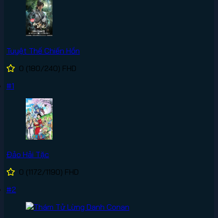
Tuyệt Thế Chiến Hồn
0
(180/240)
FHD
#1
Đảo Hải Tặc
0
(1172/1190)
FHD
#2