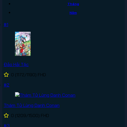
Tháng
Năm
#1
Đảo Hải Tặc
0
(1172/1190)
FHD
#2
Thám Tử Lừng Danh Conan
0
(1209/1500)
FHD
#3