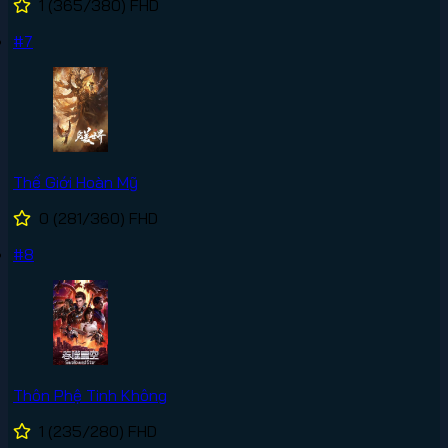
1
(365/380)
FHD
#7
Thế Giới Hoàn Mỹ
0
(281/360)
FHD
#8
Thôn Phệ Tinh Không
1
(235/280)
FHD