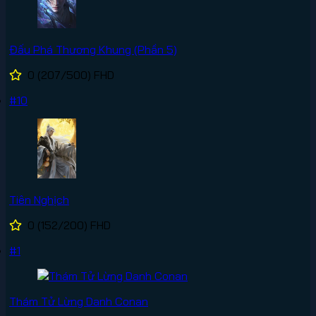
Đấu Phá Thương Khung (Phần 5)
0
(207/500)
FHD
#10
Tiên Nghịch
0
(152/200)
FHD
#1
Thám Tử Lừng Danh Conan