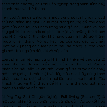
theo chân các tay golf chuyên nghiệp trong hành trình đầy
thách thức và thử thách.
Tên golf Amanda Balionis là một trong số ít những nữ golf
thủ nổi tiếng thế giới. Cô là một trong những đối thủ đáng
gờm của các tay golf nam trong mùa giải này. Cùng với các
tay golf khác, Amanda sẽ phải đối mặt với những thử thách
khó khăn và phải thể hiện khả năng của mình để trở thành
người chiến thắng. Với sự kết hợp của các yếu tố chiến
lược và kỹ năng golf, loạt phim này sẽ mang lại cho khán
giả một trải nghiệm đầy đủ và hấp dẫn.
Loạt phim tài liệu này cũng khám phá thêm về các yếu tố
khác như tâm lý và chiến lược của các tay golf. Với sự
phân tích sâu sắc và chi tiết, khán giả sẽ được nhìn thấy
một thế giới golf khác biệt và đầy màu sắc. Hãy cùng theo
chân các tay golf chuyên nghiệp trong hành trình đầy
thách thức và thử thách để khám phá thế giới golf một
cách sâu sắc và hấp dẫn.
Những Tay Golf Chuyên Nghiệp: Full Swing (Season 2) là
một loạt phim tài liệu chân thực và hấp dẫn. Với sự kết hợp
của các yếu tố chiến lược và kỹ năng golf, loạt phim này sẽ