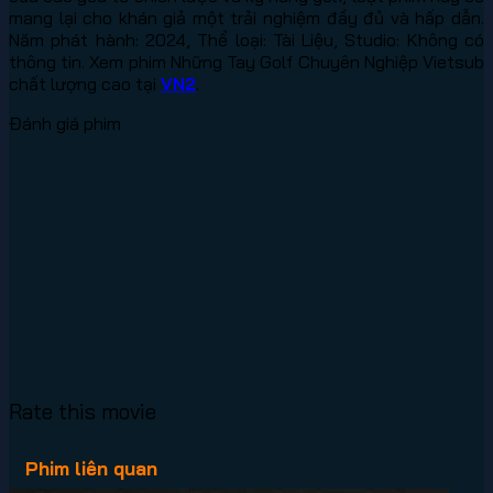
mang lại cho khán giả một trải nghiệm đầy đủ và hấp dẫn.
Năm phát hành: 2024, Thể loại: Tài Liệu, Studio: Không có
thông tin. Xem phim Những Tay Golf Chuyên Nghiệp Vietsub
chất lượng cao tại
VN2
.
Đánh giá phim
Rate this movie
Phim liên quan