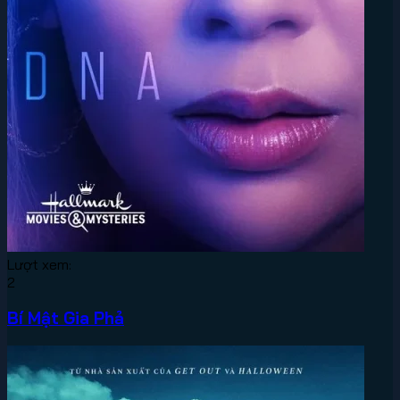
Lượt xem:
2
Bí Mật Gia Phả