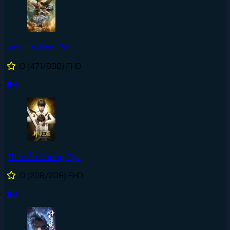
Vạn Giới Độc Tôn
0
(471/800)
FHD
#8
Thần Ấn Vương Tọa
0
(208/208)
FHD
#9