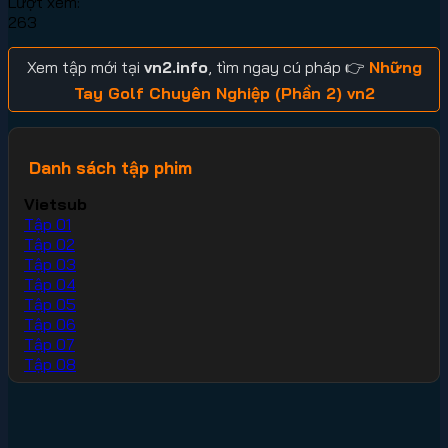
Lượt xem:
263
Xem tập mới tại
vn2.info
, tìm ngay cú pháp 👉
Những
Tay Golf Chuyên Nghiệp (Phần 2) vn2
Danh sách tập phim
Vietsub
Tập 01
Tập 02
Tập 03
Tập 04
Tập 05
Tập 06
Tập 07
Tập 08