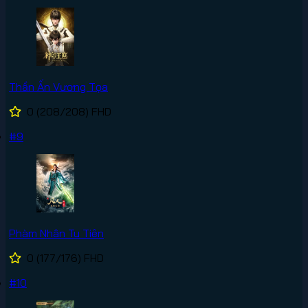
Thần Ấn Vương Tọa
0
(208/208)
FHD
#9
Phàm Nhân Tu Tiên
0
(177/176)
FHD
#10