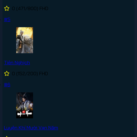
0
(471/800)
FHD
#5
Tiên Nghịch
0
(152/200)
FHD
#6
Luyện Khí Mười Vạn Năm