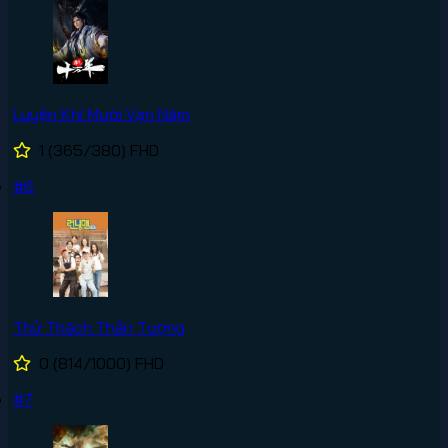
Luyện Khí Mười Vạn Năm
1
(365/380)
FHD
#6
Thử Thách Thần Tượng
0
(814/1000)
FHD
#7