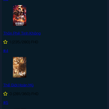
Thôn Phệ Tinh Không
1
(235/280)
FHD
#4
Thế Giới Hoàn Mỹ
0
(281/360)
FHD
#5