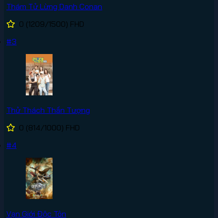
Thám Tử Lừng Danh Conan
0
(1209/1500)
FHD
#3
Thử Thách Thần Tượng
0
(814/1000)
FHD
#4
Vạn Giới Độc Tôn