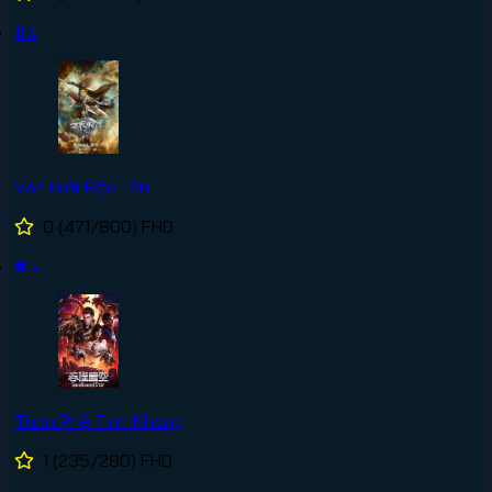
#4
Vạn Giới Độc Tôn
0
(471/800)
FHD
#5
Thôn Phệ Tinh Không
1
(235/280)
FHD