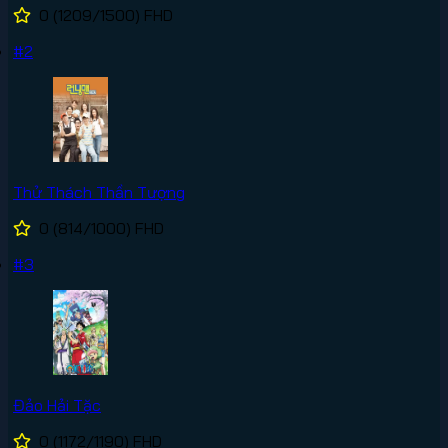
0
(1209/1500)
FHD
#2
Thử Thách Thần Tượng
0
(814/1000)
FHD
#3
Đảo Hải Tặc
0
(1172/1190)
FHD