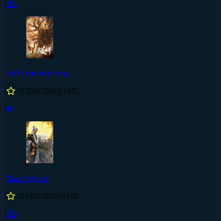
#6
Thế Giới Hoàn Mỹ
0
(281/360)
FHD
#7
Tiên Nghịch
0
(152/200)
FHD
#8