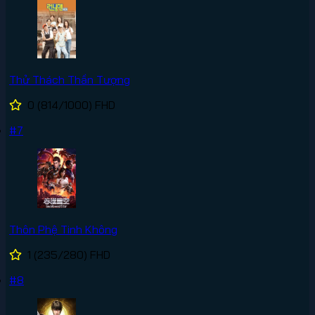
Thử Thách Thần Tượng
0
(814/1000)
FHD
#7
Thôn Phệ Tinh Không
1
(235/280)
FHD
#8