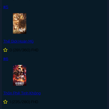
#5
Thế Giới Hoàn Mỹ
0
(281/360)
FHD
#6
Thôn Phệ Tinh Không
1
(235/280)
FHD