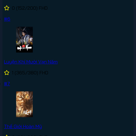
0
(152/200)
FHD
#6
Luyện Khí Mười Vạn Năm
1
(365/380)
FHD
#7
Thế Giới Hoàn Mỹ