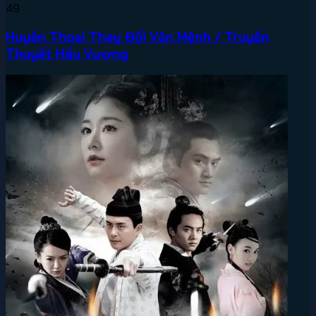
49
Huyền Thoại Thay Đổi Vận Mệnh / Truyền
Thuyết Hầu Vương