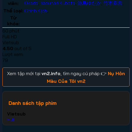
Okada
,
Yasunari Kubota
,
池島ゆたか
,
竹本泰志
,
viên:
Thể loại:
Chính Kịch
,
Từ
khóa:
60 phút
Full HD
Vietsub
4.50
out of 5
Lượt xem:
79
Xem tập mới tại
vn2.info
, tìm ngay cú pháp 👉
Nụ Hôn
Màu Của Tôi vn2
Danh sách tập phim
Vietsub
Full