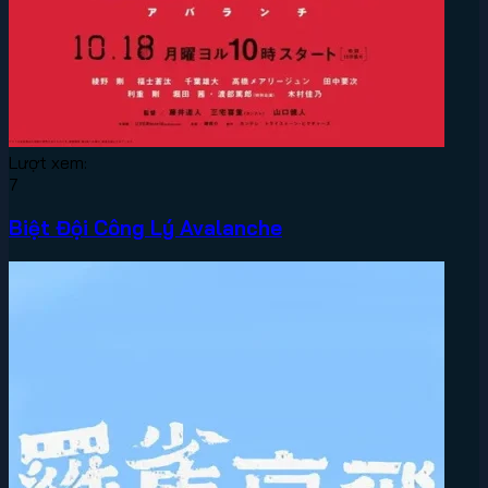
Lượt xem:
7
Biệt Đội Công Lý Avalanche