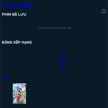
Cô Gái Bé Nhỏ
PHIM ĐÃ LƯU
Chưa lưu phim anime nào
BẢNG XẾP HẠNG
Ngày
Tháng
Năm
#1