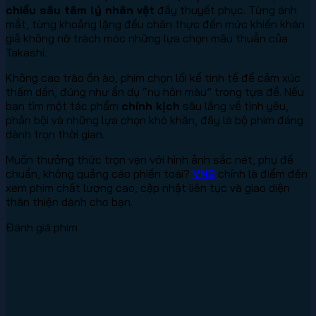
chiều sâu tâm lý nhân vật
đầy thuyết phục. Từng ánh
mắt, từng khoảng lặng đều chân thực đến mức khiến khán
giả không nỡ trách móc những lựa chọn mâu thuẫn của
Takashi.
Không cao trào ồn ào, phim chọn lối kể tinh tế để cảm xúc
thấm dần, đúng như ẩn dụ “nụ hôn màu” trong tựa đề. Nếu
bạn tìm một tác phẩm
chính kịch
sâu lắng về tình yêu,
phản bội và những lựa chọn khó khăn, đây là bộ phim đáng
dành trọn thời gian.
Muốn thưởng thức trọn vẹn với hình ảnh sắc nét, phụ đề
chuẩn, không quảng cáo phiền toái?
VN2
chính là điểm đến
xem phim chất lượng cao, cập nhật liên tục và giao diện
thân thiện dành cho bạn.
Đánh giá phim