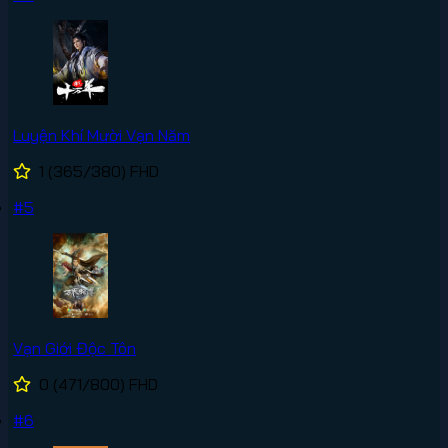
Luyện Khí Mười Vạn Năm
1
(365/380)
FHD
#5
Vạn Giới Độc Tôn
0
(471/800)
FHD
#6