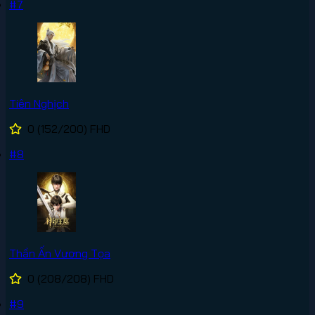
#7
Tiên Nghịch
0
(152/200)
FHD
#8
Thần Ấn Vương Tọa
0
(208/208)
FHD
#9