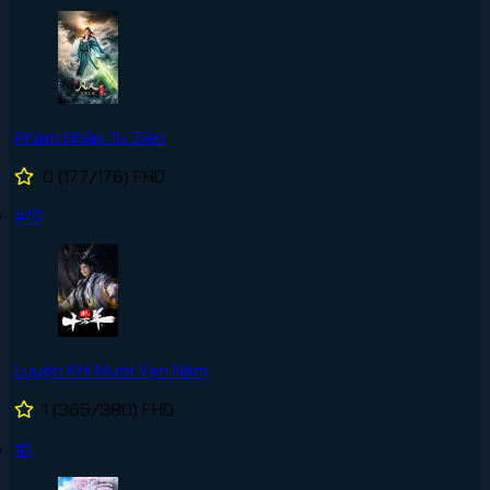
Phàm Nhân Tu Tiên
0
(177/176)
FHD
#10
Luyện Khí Mười Vạn Năm
1
(365/380)
FHD
#1