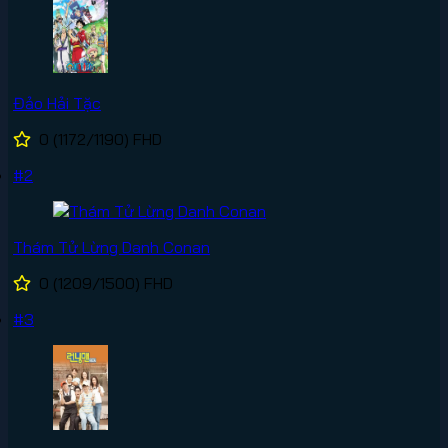
Đảo Hải Tặc
0
(1172/1190)
FHD
#2
Thám Tử Lừng Danh Conan
0
(1209/1500)
FHD
#3