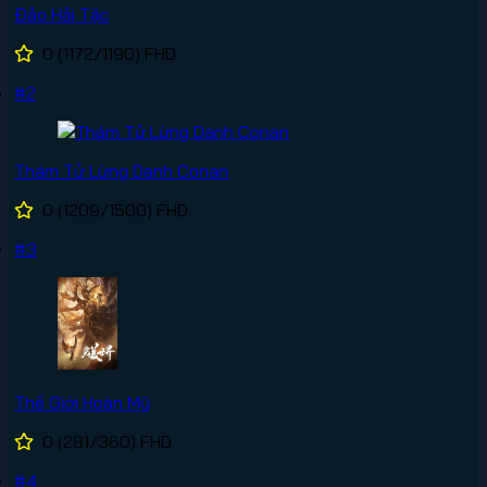
Đảo Hải Tặc
0
(1172/1190)
FHD
#2
Thám Tử Lừng Danh Conan
0
(1209/1500)
FHD
#3
Thế Giới Hoàn Mỹ
0
(281/360)
FHD
#4