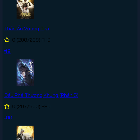
Thần Ấn Vương Tọa
0
(208/208)
FHD
#9
Đấu Phá Thương Khung (Phần 5)
0
(207/500)
FHD
#10