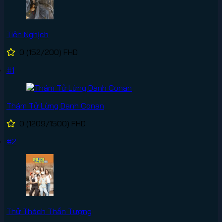
Tiên Nghịch
0
(152/200)
FHD
#1
Thám Tử Lừng Danh Conan
0
(1209/1500)
FHD
#2
Thử Thách Thần Tượng