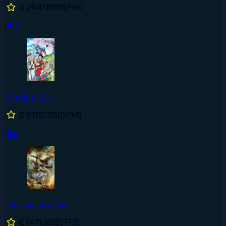
0
(814/1000)
FHD
#3
Đảo Hải Tặc
0
(1172/1190)
FHD
#4
Vạn Giới Độc Tôn
0
(471/800)
FHD