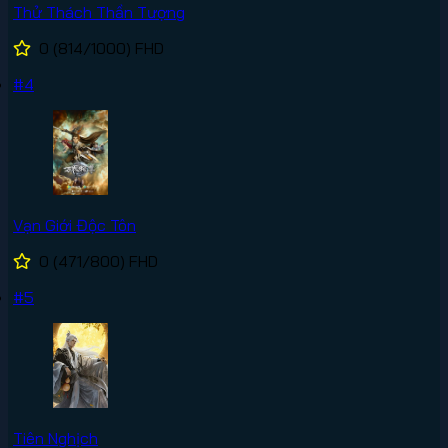
Thử Thách Thần Tượng
0
(814/1000)
FHD
#4
Vạn Giới Độc Tôn
0
(471/800)
FHD
#5
Tiên Nghịch