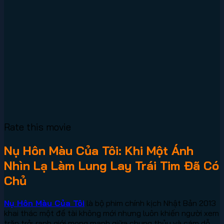
Rate this movie
Nụ Hôn Màu Của Tôi: Khi Một Ánh
Nhìn Lạ Làm Lung Lay Trái Tim Đã Có
Chủ
Nụ Hôn Màu Của Tôi
là bộ phim chính kịch Nhật Bản 2013
khai thác một đề tài không mới nhưng luôn khiến người xem
trăn trở: ranh giới mong manh giữa chung thủy và cám dỗ.