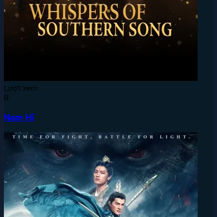
Lượt xem:
8
Nam Hí