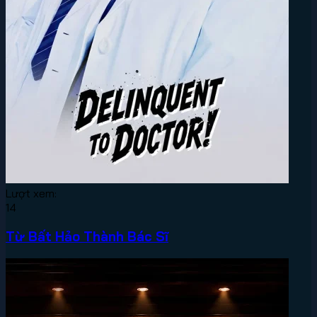
Lượt xem:
14
Từ Bất Hảo Thành Bác Sĩ