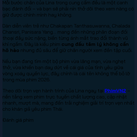
Mỗi bước chân của Lina trong cung cấm đều là một canh
bạc đánh đổi – và bạn sẽ phải nín thở dõi theo xem nàng có
giữ được chính mình hay không.
Dàn diễn viên trẻ như Chakapan Tanthasuwanna, Chalada
Chansri, Panisara Yang… mang đến những phân đoạn đối
thoại đầy sức nặng, biến từng ánh mắt trao đổi thành vũ
khí ngầm. Đây là kiểu phim
cung đấu tâm lý không cần
hô hào
nhưng đủ sâu để giữ chân người xem đến tập cuối.
Nếu bạn đang tìm một bộ phim vừa lãng mạn, vừa nghẹt
thở, vừa khiến bạn day dứt về cái giá của tình yêu giữa
vòng xoáy quyền lực, đây chính là cái tên không thể bỏ lỡ
trong mùa phim 2026.
Theo dõi trọn vẹn hành trình của Lina ngay tại
PhimVN2
–
nền tảng xem phim trực tuyến chất lượng cao, cập nhật
nhanh, mượt mà, mang đến trải nghiệm giải trí trọn vẹn nhất
cho khán giả yêu phim Thái.
Đánh giá phim