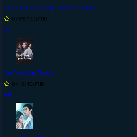
Đấu La Đại Lục 2 (Tuyệt Thế Đường Môn)
0
(165/180)
FDH
#9
Yêu Trong Đau Thương
0
(40/40)
FHD
#10