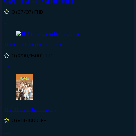
Giang Hồ Dạ Vũ Thập Niên Đăng
0
(37/37)
FHD
#1
Thám Tử Lừng Danh Conan
0
(1209/1500)
FHD
#2
Thử Thách Thần Tượng
0
(814/1000)
FHD
#3