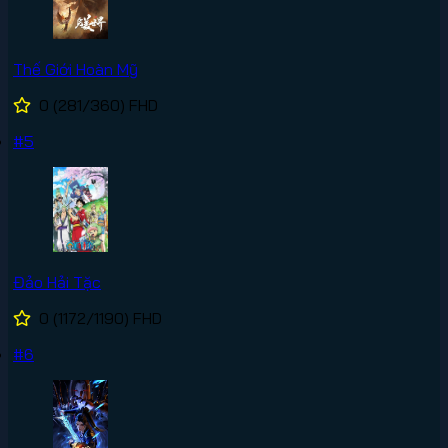
Thế Giới Hoàn Mỹ
0
(281/360)
FHD
#5
Đảo Hải Tặc
0
(1172/1190)
FHD
#6