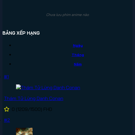
Chưa lưu phim anime nào
BẢNG XẾP HẠNG
Ngày
Tháng
Năm
#1
Thám Tử Lừng Danh Conan
0
(1209/1500)
FHD
#2