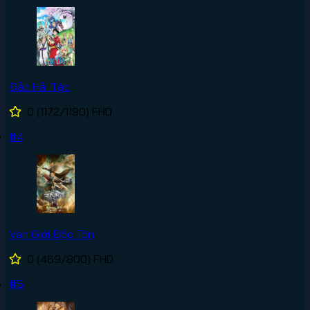
Đảo Hải Tặc
0
(1172/1190)
FHD
#4
Vạn Giới Độc Tôn
0
(469/800)
FHD
#5