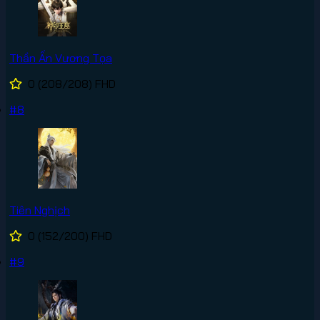
Thần Ấn Vương Tọa
0
(208/208)
FHD
#8
Tiên Nghịch
0
(152/200)
FHD
#9