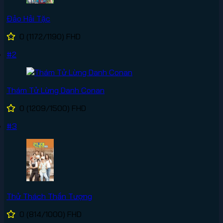
Đảo Hải Tặc
0
(1172/1190)
FHD
#2
Thám Tử Lừng Danh Conan
0
(1209/1500)
FHD
#3
Thử Thách Thần Tượng
0
(814/1000)
FHD