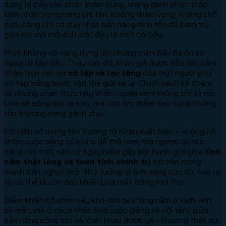
dưng bị đẩy vào chốn thâm cung, mang danh phận thấp
kém nhất trong hàng phi tần. Không tham vọng, không chỗ
dựa, nàng chỉ có duy nhất bản năng sinh tồn để bám trụ
giữa nơi mà mỗi ánh mắt đều là một cái bẫy.
Phim không vội vàng dựng lên những màn đấu đá ồn ào
ngay từ tập đầu. Thay vào đó, khán giả được dẫn dắt cảm
nhận trọn vẹn sự
cô lập và lạc lõng
của một người phụ
nữ tay trắng bước vào thế giới xa lạ. Chính cách kể chậm
rãi nhưng chân thực này khiến người xem không chỉ tò mò
Lina sẽ sống sót ra sao, mà còn âm thầm đau cùng những
tổn thương nàng gánh chịu.
Rồi biến số mang tên Vương tử Kiran xuất hiện – không hề
khiến cuộc sống của Lina dễ thở hơn, mà ngược lại kéo
nàng vào một ván cờ nguy hiểm gấp bội. Ranh giới giữa
tình
cảm thật lòng và toan tính chính trị
trở nên mong
manh đến nghẹt thở. Thứ tưởng là ánh sáng cứu rỗi, hóa ra
lại có thể là con dao khiến Lina mất trắng mọi thứ.
Điểm khiến bộ phim này khó dứt ra không nằm ở kịch tính
bề mặt, mà ở cách khắc họa cuộc giằng xé nội tâm: giữa
bản năng sống sót và khát khao được yêu thương thật sự.