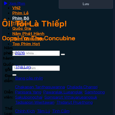
Xem Phim
Lưu
VN2
Phim Lẻ
Phim Bộ
Ôi! Tôi Là Thiếp!
Thể Loại
Quốc Gia
Năm Phát Hành
Oops! I'm The Concubine
Phim Chiếu Rạp
Top Phim Hot
Năm
phát
2026
hành:
Quốc
Thái Lan
gia:
Đạo
Đang cập nhật
,
diễn:
Chakapan Tanthasuwanna
,
Chalada Chansri
,
Diễn
Panisara Yang
,
Pawaralak Lueanglak
,
Samitpong
viên:
Sakulpongchai
,
Sornsarot Vittayarueangsuk
,
Tadsapon Wiwitawan
,
Thidarut Pruethong
,
Thể
Chính Kịch
,
Tâm Lý
,
Tình Cảm
,
loại: