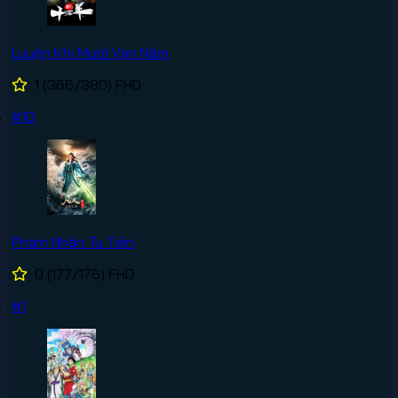
Luyện Khí Mười Vạn Năm
1
(366/380)
FHD
#10
Phàm Nhân Tu Tiên
0
(177/176)
FHD
#1