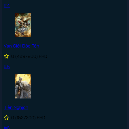
#4
Vạn Giới Độc Tôn
0
(469/800)
FHD
#5
Tiên Nghịch
0
(152/200)
FHD
#6