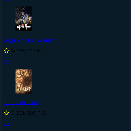
Luyện Khí Mười Vạn Năm
1
(366/380)
FHD
#7
Thế Giới Hoàn Mỹ
0
(281/360)
FHD
#8