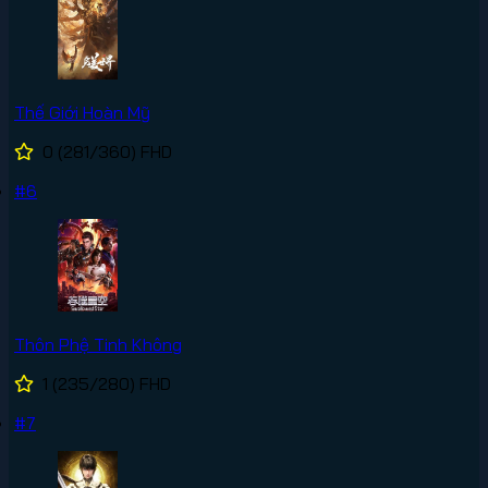
Thế Giới Hoàn Mỹ
0
(281/360)
FHD
#6
Thôn Phệ Tinh Không
1
(235/280)
FHD
#7