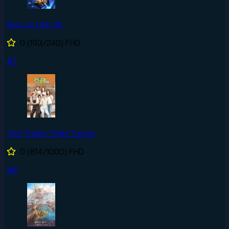
Đại Lục Linh Võ
0
(193/240)
FHD
#7
Thử Thách Thần Tượng
0
(814/1000)
FHD
#8