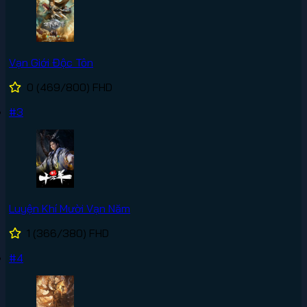
Vạn Giới Độc Tôn
0
(469/800)
FHD
#3
Luyện Khí Mười Vạn Năm
1
(366/380)
FHD
#4