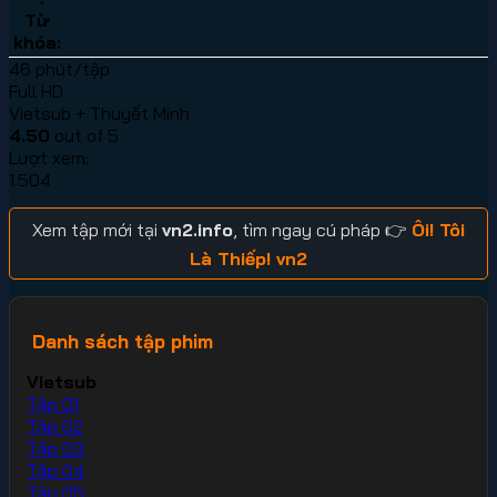
Từ
khóa:
46 phút/tập
Full HD
Vietsub + Thuyết Minh
4.50
out of 5
Lượt xem:
1.504
Xem tập mới tại
vn2.info
, tìm ngay cú pháp 👉
Ôi! Tôi
Là Thiếp! vn2
Danh sách tập phim
Vietsub
Tập 01
Tập 02
Tập 03
Tập 04
Tập 05