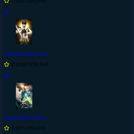
0
(152/200)
FHD
#7
Thần Ấn Vương Tọa
0
(208/208)
FHD
#8
Phàm Nhân Tu Tiên
0
(177/176)
FHD