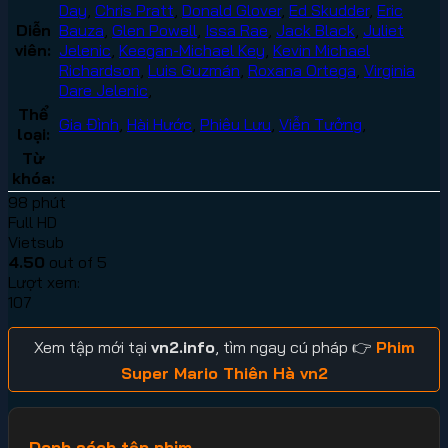
Day
,
Chris Pratt
,
Donald Glover
,
Ed Skudder
,
Eric
Diễn
Bauza
,
Glen Powell
,
Issa Rae
,
Jack Black
,
Juliet
viên:
Jelenic
,
Keegan-Michael Key
,
Kevin Michael
Richardson
,
Luis Guzmán
,
Roxana Ortega
,
Virginia
Dare Jelenic
,
Thể
Gia Đình
,
Hài Hước
,
Phiêu Lưu
,
Viễn Tưởng
,
loại:
Từ
khóa:
98 phút
Full HD
Vietsub
4.50
out of 5
Lượt xem:
107
Xem tập mới tại
vn2.info
, tìm ngay cú pháp 👉
Phim
Super Mario Thiên Hà vn2
Danh sách tập phim