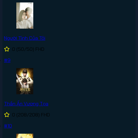
Người Tình Của Tôi
0
(50/50)
FHD
#9
Thần Ấn Vương Tọa
0
(208/208)
FHD
#10