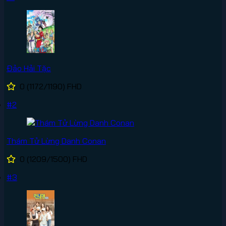
Đảo Hải Tặc
0
(1172/1190)
FHD
#2
Thám Tử Lừng Danh Conan
0
(1209/1500)
FHD
#3