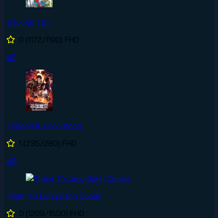
Đảo Hải Tặc
0
(1172/1190)
FHD
#2
Thôn Phệ Tinh Không
1
(235/280)
FHD
#3
Thám Tử Lừng Danh Conan
0
(1209/1500)
FHD