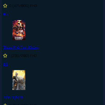
0
(471/800)
FHD
#5
Thôn Phệ Tinh Không
1
(235/280)
FHD
#6
Tiên Nghịch