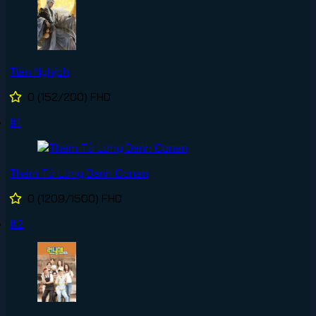
Tiên Nghịch
0
(152/200)
FHD
#1
Thám Tử Lừng Danh Conan
0
(1209/1500)
FHD
#2