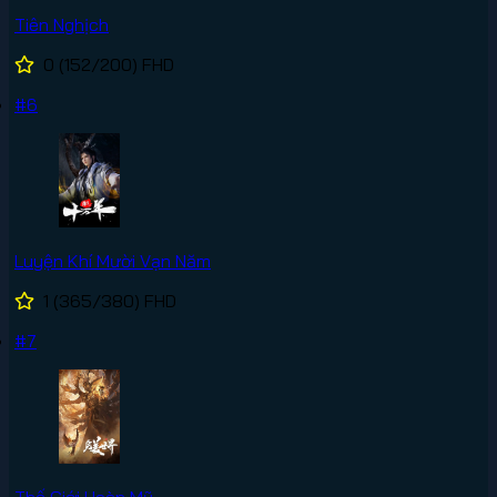
Tiên Nghịch
0
(152/200)
FHD
#6
Luyện Khí Mười Vạn Năm
1
(365/380)
FHD
#7