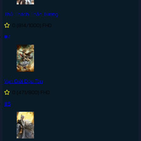
Thử Thách Thần Tượng
0
(814/1000)
FHD
#4
Vạn Giới Độc Tôn
0
(471/800)
FHD
#5