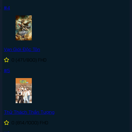
#4
Vạn Giới Độc Tôn
0
(471/800)
FHD
#5
Thử Thách Thần Tượng
0
(814/1000)
FHD