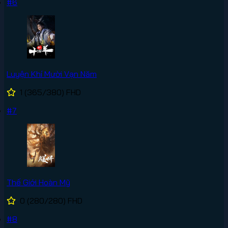
#6
Luyện Khí Mười Vạn Năm
1
(365/380)
FHD
#7
Thế Giới Hoàn Mỹ
0
(280/280)
FHD
#8