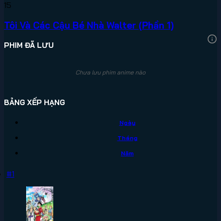
15
Tôi Và Các Cậu Bé Nhà Walter (Phần 1)
PHIM ĐÃ LƯU
Chưa lưu phim anime nào
BẢNG XẾP HẠNG
Ngày
Tháng
Năm
#1