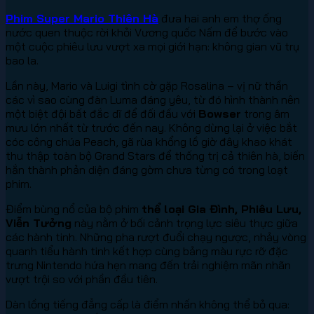
Phim Super Mario Thiên Hà
đưa hai anh em thợ ống
nước quen thuộc rời khỏi Vương quốc Nấm để bước vào
một cuộc phiêu lưu vượt xa mọi giới hạn: không gian vũ trụ
bao la.
Lần này, Mario và Luigi tình cờ gặp Rosalina – vị nữ thần
các vì sao cùng đàn Luma đáng yêu, từ đó hình thành nên
một biệt đội bất đắc dĩ để đối đầu với
Bowser
trong âm
mưu lớn nhất từ trước đến nay. Không dừng lại ở việc bắt
cóc công chúa Peach, gã rùa khổng lồ giờ đây khao khát
thu thập toàn bộ Grand Stars để thống trị cả thiên hà, biến
hắn thành phản diện đáng gờm chưa từng có trong loạt
phim.
Điểm bùng nổ của bộ phim
thể loại Gia Đình, Phiêu Lưu,
Viễn Tưởng
này nằm ở bối cảnh trọng lực siêu thực giữa
các hành tinh. Những pha rượt đuổi chạy ngược, nhảy vòng
quanh tiểu hành tinh kết hợp cùng bảng màu rực rỡ đặc
trưng Nintendo hứa hẹn mang đến trải nghiệm mãn nhãn
vượt trội so với phần đầu tiên.
Dàn lồng tiếng đẳng cấp là điểm nhấn không thể bỏ qua: