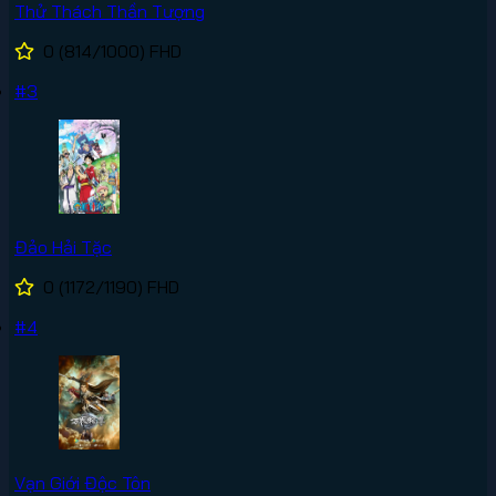
Thử Thách Thần Tượng
0
(814/1000)
FHD
#3
Đảo Hải Tặc
0
(1172/1190)
FHD
#4
Vạn Giới Độc Tôn