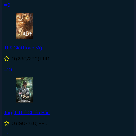
#9
Thế Giới Hoàn Mỹ
0
(280/280)
FHD
#10
Tuyệt Thế Chiến Hồn
0
(180/240)
FHD
#1