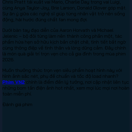
Chris Pratt tái xuất vai Mario, Charlie Day trong vai Luigi,
cùng Anya Taylor-Joy, Brie Larson, Donald Glover góp mặt.
Sự ăn ý giữa các nghệ sĩ giúp từng nhân vật trở nên sống
động, hài hước đúng chất fan mong đợi.
Dưới bàn tay đạo diễn của Aaron Horvath và Michael
Jelenic – bộ đôi từng làm nên thành công phần một, tác
phẩm hứa hẹn sở hữu kịch bản chặt chẽ, tình tiết bất ngờ
cùng thông điệp về tình thân và lòng dũng cảm. Đây chính
là món quà giải trí trọn vẹn cho cả gia đình trong mùa phim
2026.
Muốn thưởng thức trọn vẹn siêu phẩm hoạt hình này với
hình ảnh sắc nét, phụ đề chuẩn và tốc độ load nhanh?
Phim VN2
chính là điểm đến lý tưởng, nơi cập nhật liên tục
những bom tấn điện ảnh hot nhất, xem mọi lúc mọi nơi hoàn
toàn miễn phí.
Đánh giá phim