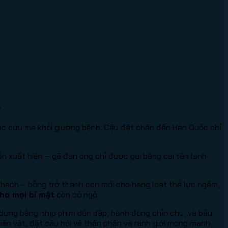
?
 bạc cứu mẹ khỏi giường bệnh. Cậu đặt chân đến Hàn Quốc chỉ
ẩn xuất hiện – gã đàn ông chỉ được gọi bằng cái tên lạnh
hách – bỗng trở thành con mồi cho hàng loạt thế lực ngầm,
ho mọi bí mật
còn bỏ ngỏ.
dựng bằng nhịp phim dồn dập, hành động chỉn chu, và bầu
hân vật, đặt câu hỏi về thân phận và ranh giới mong manh