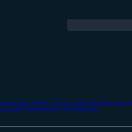
eo Joon-seok
,
Jin Nino
,
Jung Lael
,
Justin John Harvey
,
Kang T
 Jong-beom
,
Ryu Seung-moo
,
Son Seong-chan
,