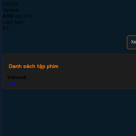
Full HD
Vietsub
4.50
out of 5
Lượt xem:
83
Xe
Danh sách tập phim
Vietsub
Full