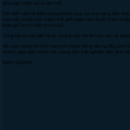
giữa nạn nhân và kẻ săn mồi.
Dàn diễn viên là điểm sáng khó bỏ qua. Go Ara mang đến hình
màu sắc, khiến bức tranh thế giới ngầm Hàn Quốc thêm chân
khán giả tò mò đến phút cuối.
Từng lớp bí mật dần hé lộ, nhưng câu trả lời trọn vẹn về da
Nếu bạn đang tìm một tựa phim hành động tâm lý đầy kịch tín
nhanh, giao diện mượt mà, mang đến trải nghiệm điện ảnh trọ
Đánh giá phim