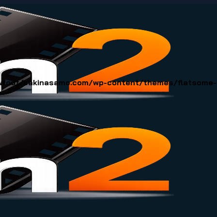
oot/sakinasamo.com/wp-content/themes/flatsome-ch