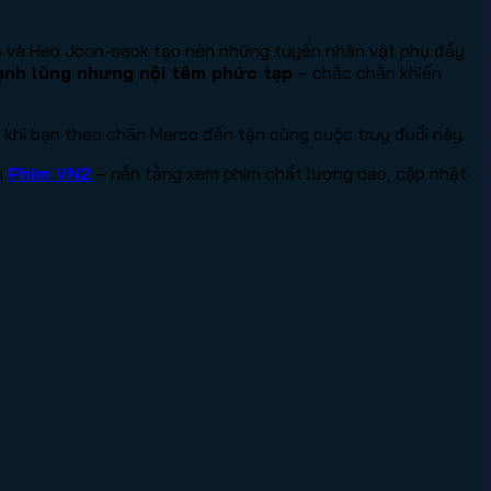
woo và Heo Joon-seok tạo nên những tuyến nhân vật phụ đầy
 lạnh lùng nhưng nội tâm phức tạp
– chắc chắn khiến
y khi bạn theo chân Marco đến tận cùng cuộc truy đuổi này.
i
Phim VN2
– nền tảng xem phim chất lượng cao, cập nhật