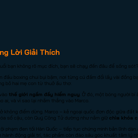
ng Lời Giải Thích
đuổi bạn không rõ mục đích, bạn sẽ chạy đến đâu để sống sót
àn đấu boxing chui bụi bặm, nơi từng cú đấm đổi lấy vài đồng
g bỏ hai mẹ con từ thuở ấu thơ.
 vào
thế giới ngầm đầy hiểm nguy
. Ở đó, một bóng người bí 
o ai, và vì sao lại nhắm thẳng vào Marco.
ở không điểm dừng. Marco – kẻ ngoại quốc đơn độc giữa đất k
n xóa sổ cậu, còn Quý Công Tử dường như nắm giữ
chìa khóa c
ội phạm đen tối Hàn Quốc – tiếp tục chứng minh bản lĩnh dàn 
 hành động giải trí, tác phẩm còn đào sâu góc khuất tâm lý n