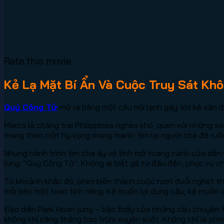
Rate this movie
Kẻ Lạ Mặt Bí Ẩn Và Cuộc Truy Sát Khô
Quý Công Tử
mở ra bằng một câu hỏi lạnh gáy: khi kẻ săn 
Marco là chàng trai Philippines nghèo khó, quen với những s
mang theo một hy vọng mong manh: tìm lại người cha đã ruồn
Nhưng hành trình tìm cha ấy vô tình mở toang cánh cửa dẫn
lùng: “Quý Công Tử”. Không ai biết gã từ đâu đến, phục vụ ch
Từ khoảnh khắc đó, phim biến thành cuộc rượt đuổi nghẹt th
mỗi bên một toan tính riêng. Kẻ muốn lợi dụng cậu, kẻ muố
Đạo diễn Park Hoon-jung – bậc thầy của những câu chuyện t
không khí căng thẳng bao trùm xuyên suốt. Không chỉ là phim