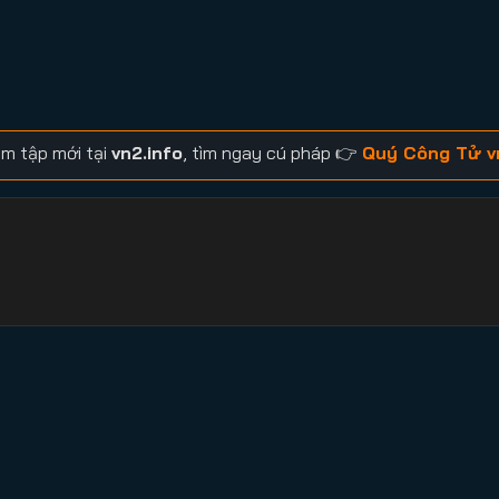
m tập mới tại
vn2.info
, tìm ngay cú pháp 👉
Quý Công Tử v