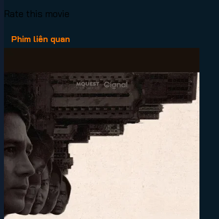
Rate this movie
Phim liên quan