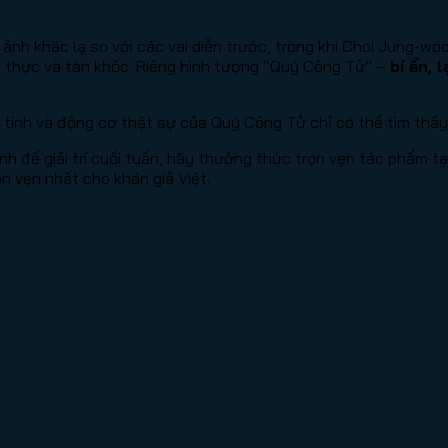
 ảnh khác lạ so với các vai diễn trước, trong khi Choi Jung-
 thực và tàn khốc. Riêng hình tượng “Quý Công Tử” –
bí ẩn,
nh tính và động cơ thật sự của Quý Công Tử chỉ có thể tìm thấ
h để giải trí cuối tuần, hãy thưởng thức trọn vẹn tác phẩm tạ
n vẹn nhất cho khán giả Việt.