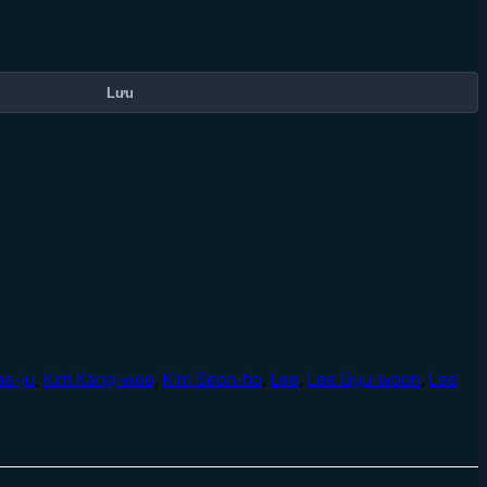
Lưu
ae-ju
,
Kim Kang-woo
,
Kim Seon-ho
,
Lee
,
Lee Gyu-woon
,
Lee