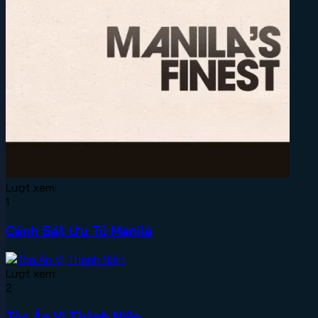
Lượt xem:
1
Cảnh Sát Ưu Tú Manila
Lượt xem:
2
Tòa Án Vị Thành Niên